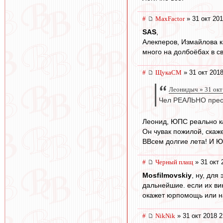
#
MaxFactor
» 31 окт 201
SAS
,
Алекперов, Измайлова ка
много на долбоёбах в с
#
ЩукаСМ
» 31 окт 2018
Леонидыч » 31 окт
Чел РЕАЛЬНО прео
Леонид, ЮПС реально ка
Он чувак пожилой, скаж
ВВсем долгие лета! И 
#
Черный плащ
» 31 окт 
Mosfilmovskiy
, ну, для
дальнейшие. если их вин
окажет юрпомощь или н
#
NikNik
» 31 окт 2018 2