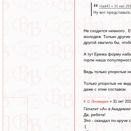
vlad45 » 31 окт 20
Ну вот представьте
Не сходится немного.. 
молодеж. Только другие 
другой хватило бы, чтоб
А тут Ерема форму набир
горле наша популярност
Ведь только упоротые не
Только упоротые не видя
даже с этим составом.
#
Леонидыч
» 31 окт 201
Гепатит «А» в Академии
Да, ребята!
Это - скандал по-круче
:(