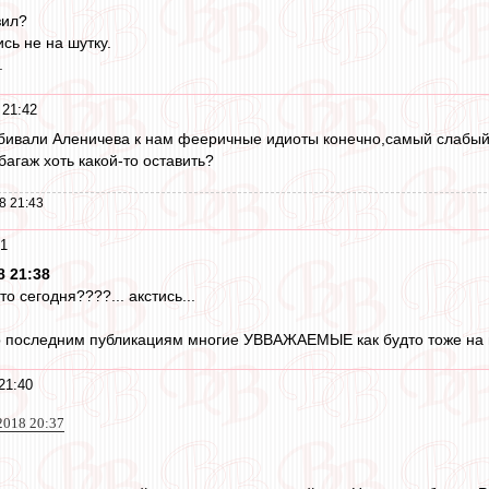
зил?
сь не на шутку.
.
 21:42
обивали Аленичева к нам фееричные идиоты конечно,самый слабый
багаж хоть какой-то оставить?
8 21:43
41
8 21:38
то сегодня????... акстись...
 по последним публикациям многие УВВАЖАЕМЫЕ как будто тоже на под
21:40
2018 20:37