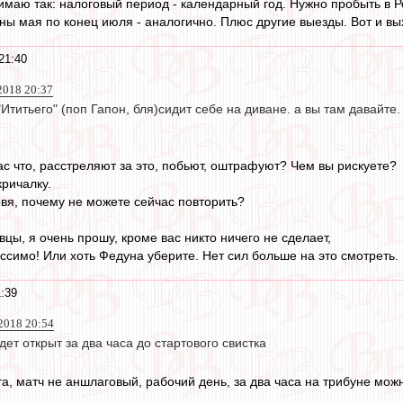
имаю так: налоговый период - календарный год. Нужно пробыть в Р
ны мая по конец июля - аналогично. Плюс другие выезды. Вот и вы
21:40
2018 20:37
Ититьего" (поп Гапон, бля)сидит себе на диване. а вы там давайте. 
с что, расстреляют за это, побьют, оштрафуют? Чем вы рискуете?
кричалку.
рвя, почему не можете сейчас повторить?
вцы, я очень прошу, кроме вас никто ничего не сделает,
ссимо! Или хоть Федуна уберите. Нет сил больше на это смотреть.
1:39
 2018 20:54
дет открыт за два часа до стартового свистка
та, матч не аншлаговый, рабочий день, за два часа на трибуне мож