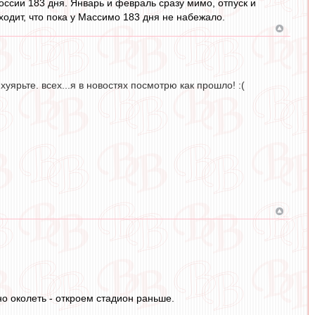
оссии 183 дня. Январь и февраль сразу мимо, отпуск и
ходит, что пока у Массимо 183 дня не набежало.
хуярьте. всех...я в новостях посмотрю как прошло! :(
но околеть - откроем стадион раньше.