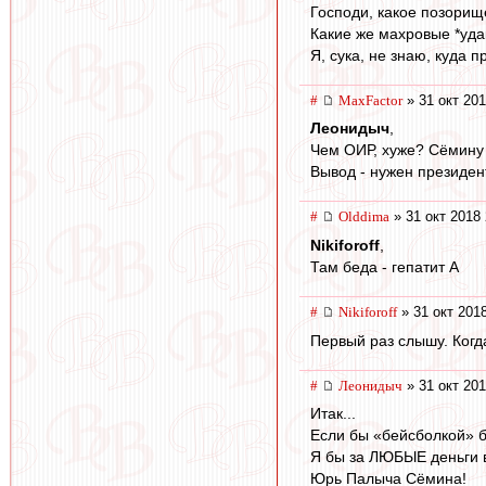
Господи, какое позорищ
Какие же махровые *уда
Я, сука, не знаю, куда п
#
MaxFactor
» 31 окт 201
Леонидыч
,
Чем ОИР, хуже? Сёмину 
Вывод - нужен президен
#
Olddima
» 31 окт 2018 
Nikiforoff
,
Там беда - гепатит А
#
Nikiforoff
» 31 окт 201
Первый раз слышу. Когд
#
Леонидыч
» 31 окт 201
Итак...
Если бы «бейсболкой» б
Я бы за ЛЮБЫЕ деньги в
Юрь Палыча Сёмина!