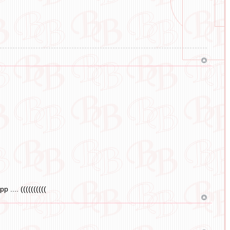
... ((((((((((