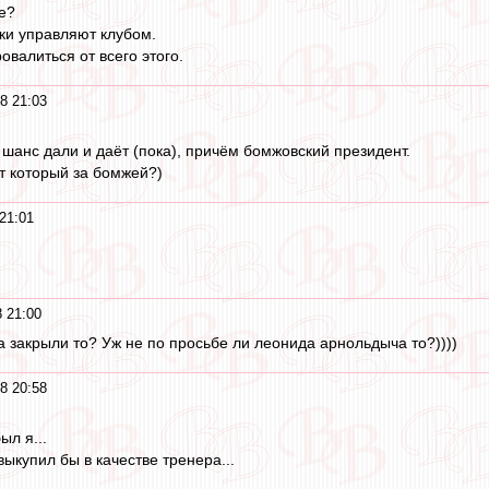
е?
ки управляют клубом.
ровалиться от всего этого.
8 21:03
шанс дали и даёт (пока), причём бомжовский президент.
т который за бомжей?)
21:01
8 21:00
а закрыли то? Уж не по просьбе ли леонида арнольдыча то?))))
8 20:58
ыл я...
ыкупил бы в качестве тренера...