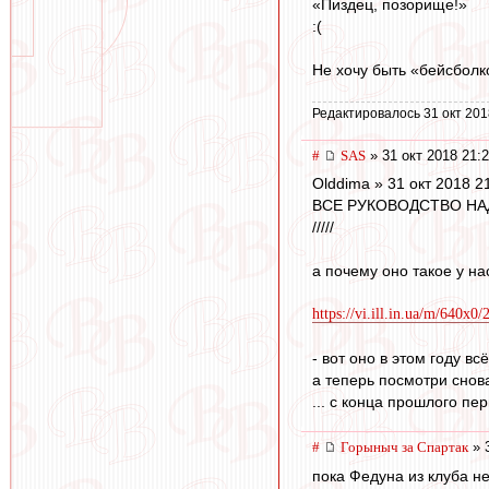
«Пиздец, позорище!»
:(
Не хочу быть «бейсболк
Редактировалось 31 окт 201
#
SAS
» 31 окт 2018 21:
Olddima » 31 окт 2018 2
ВСЕ РУКОВОДСТВО НА
/////
а почему оно такое у нас
https://vi.ill.in.ua/m/640x0
- вот оно в этом году в
а теперь посмотри снова
... с конца прошлого пер
#
Горыныч за Спартак
» 3
пока Федуна из клуба не