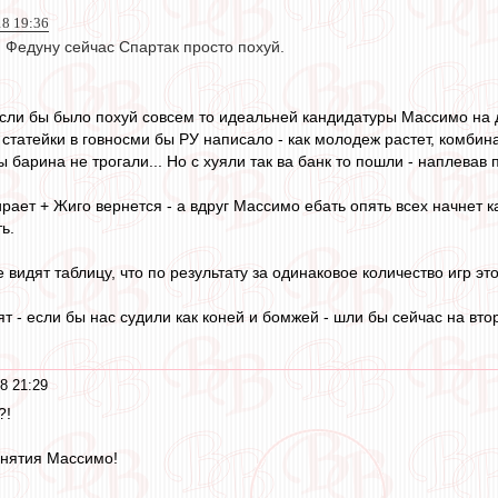
18 19:36
, Федуну сейчас Спартак просто похуй.
Если бы было похуй совсем то идеальней кандидатуры Массимо на 
статейки в говносми бы РУ написало - как молодеж растет, комбинац
ы барина не трогали... Но с хуяли так ва банк то пошли - наплевав
ает + Жиго вернется - а вдруг Массимо ебать опять всех начнет как
ь.
 видят таблицу, что по результату за одинаковое количество игр 
т - если бы нас судили как коней и бомжей - шли бы сейчас на вт
8 21:29
?!
 снятия Массимо!