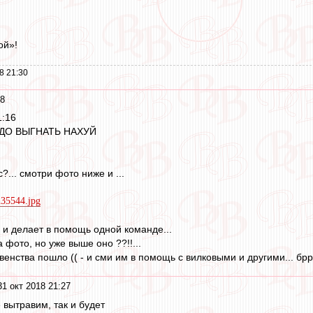
ой»!
8 21:30
28
1:16
ДО ВЫГНАТЬ НАХУЙ
?... смотри фото ниже и ...
/235544.jpg
сё и делает в помощь одной команде...
 фото, но уже выше оно ??!!...
венства пошло (( - и сми им в помощь с вилковыми и другими... брррр .
1 окт 2018 21:27
 вытравим, так и будет