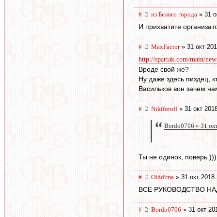
#
из Белого города
» 31 о
И прихватите организат
#
MaxFactor
» 31 окт 201
http://spartak.com/main/new
Вроде свой же?
Ну даже здесь пиздец, к
Васильков вон зачем на
#
Nikiforoff
» 31 окт 201
Bordo0706 » 31 ок
Ты не одинок, поверь.)))
#
Olddima
» 31 окт 2018 
ВСЕ РУКОВОДСТВО НА
#
Bordo0706
» 31 окт 20