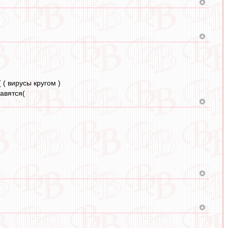
 ( вирусы кругом )
авятся(