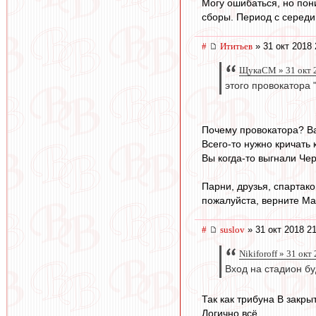
Могу ошибаться, но пон
сборы. Период с середи
#
Ититьев
» 31 окт 2018 
ЩукаСМ » 31 окт 
этого провокатора "
Почему провокатора? Ва
Всего-то нужно кричать 
Вы когда-то выгнали Че
Парни, друзья, спартако
пожалуйста, верните Ма
#
suslov
» 31 окт 2018 2
Nikiforoff » 31 окт
Вход на стадион бу
Так как трибуна B закры
Логично всё.