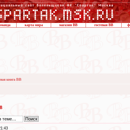
оманда
карта мира
магазин ВВ
гостевая ВВ
ф
вая книга ВВ
18
21:43