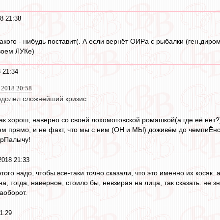
8 21:38
кого - нибудь поставит(. А если вернёт ОИРа с рыбалки (ген.диром
воем ЛУКе)
 21:34
 2018 20:58
долел сложнейший кризис
к хорош, наверно со своей лохомотовской ромашкой(а где её нет?)
ем прямо, и не факт, что мы с ним (ОН и МЫ) доживём до чемпиЁнст
ЮрПалычу!
2018 21:33
 этого надо, чтобы все-таки точно сказали, что это именно их косяк
а, тогда, наверное, стоило бы, невзирая на лица, так сказать. не 
аоборот.
1:29