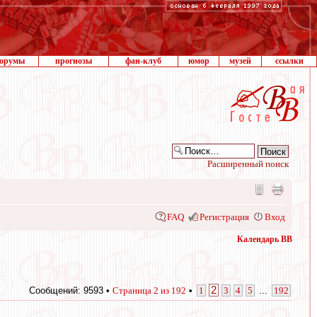
орумы
прогнозы
фан-клуб
юмор
музей
ссылки
Расширенный поиск
FAQ
Регистрация
Вход
Календарь ВВ
2
Сообщений: 9593 •
Страница
2
из
192
•
1
3
4
5
...
192