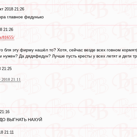
кт 2018 21:26
ора главное федунько
8 21:26
s/81655/
то бля эту фирму нашёл то? Хотя, сейчас везде всех говном кормят(
м нужен? Да дядяфедун? Лучше пусть кресты у всех летят и дети тр
8 21:25
т 2018 21:11
21:16
ДО ВЫГНАТЬ НАХУЙ
18 21:11