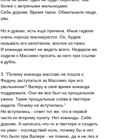
более с ветряными мельницами.
Себе дороже. Время такое. Обмельчали люди,
увы.
Но я думаю, есть ещё причина. Иные гадюки
очень хорошо маскируются. Он, будем
называть его капитаном, вполне из таких.
И команда может не видеть всего. Недаром же
ходили к Массимо просить за него при ссылке
в дубль.
3. "Почему команда массово не пошла к
Федуну заступаться за Массимо при его
увольнении? Валеру в своё время команда
поддержала. Они же все был на прощальном
ужине. Такие прощальные слова в твиттере
кидала. Почему не вступились."
Не вступились - ответ тот же, что в первой
части ко второму пункту. Нет команды. Себе
дороже. А написать что-то в твиттере и сходить
на ужин - последствий ноль, почему бы и нет.
Что было при Валере - не помню, да и не лез я