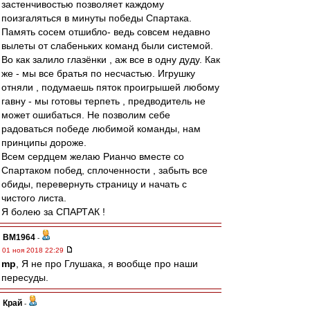
застенчивостью позволяет каждому
поизгаляться в минуты победы Спартака.
Память сосем отшибло- ведь совсем недавно
вылеты от слабеньких команд были системой.
Во как залило глазёнки , аж все в одну дуду. Как
же - мы все братья по несчастью. Игрушку
отняли , подумаешь пяток проигрышей любому
гавну - мы готовы терпеть , предводитель не
может ошибаться. Не позволим себе
радоваться победе любимой команды, нам
принципы дороже.
Всем сердцем желаю Рианчо вместе со
Спартаком побед, сплоченности , забыть все
обиды, перевернуть страницу и начать с
чистого листа.
Я болею за СПАРТАК !
BM1964
-
01 ноя 2018 22:29
mp
, Я не про Глушака, я вообще про наши
пересуды.
Край
-