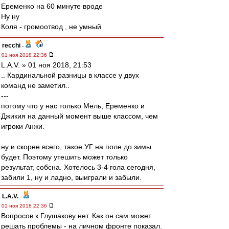
Еременко на 60 минуте вроде
Ну ну
Коля - громоотвод , не умный
recchi
-
01 ноя 2018 22:36
L.А.V. » 01 ноя 2018, 21:53
.. Кардинальной разницы в классе у двух
команд не заметил..
---
потому что у нас только Мель, Еременко и
Джикия на данный момент выше классом, чем
игроки Анжи.
ну и скорее всего, такое УГ на поле до зимы
будет. Поэтому утешить может только
результат, собсна. Хотелось 3-4 гола сегодня,
забили 1, ну и ладно, выиграли и забыли.
L.А.V.
-
01 ноя 2018 22:36
Вопросов к Глушакову нет. Как он сам может
решать проблемы - на личном фронте показал.