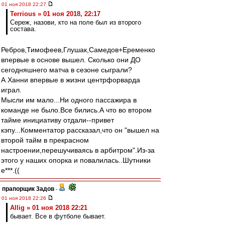
01 ноя 2018 22:27
Terrious » 01 ноя 2018, 22:17
Сереж, назови, кто на поле был из второго
состава.
Ребров,Тимофеев,Глушак,Самедов+Еременко
впервые в основе вышел. Сколько они ДО
сегодняшнего матча в сезоне сыграли?
А Ханни впервые в жизни центрфорварда
играл.
Мысли им мало...Ни одного пассажира в
команде не было.Все бились.А что во втором
тайме инициативу отдали--привет
кэпу...Комментатор рассказал,что он "вышел на
второй тайм в прекрасном
настроении,перешучиваясь в арбитром".Из-за
этого у наших опорка и повалилась..Шутники
е***.((
прапорщик 3адoв
-
01 ноя 2018 22:26
Allig » 01 ноя 2018 22:21
бывает. Все в футболе бывает.