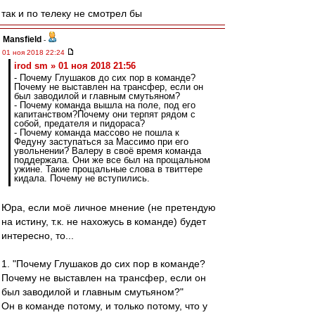
так и по телеку не смотрел бы
Mansfield
-
01 ноя 2018 22:24
irod sm » 01 ноя 2018 21:56
- Почему Глушаков до сих пор в команде?
Почему не выставлен на трансфер, если он
был заводилой и главным смутьяном?
- Почему команда вышла на поле, под его
капитанством?Почему они терпят рядом с
собой, предателя и пидораса?
- Почему команда массово не пошла к
Федуну заступаться за Массимо при его
увольнении? Валеру в своё время команда
поддержала. Они же все был на прощальном
ужине. Такие прощальные слова в твиттере
кидала. Почему не вступились.
Юра, если моё личное мнение (не претендую
на истину, т.к. не нахожусь в команде) будет
интересно, то...
1. "Почему Глушаков до сих пор в команде?
Почему не выставлен на трансфер, если он
был заводилой и главным смутьяном?"
Он в команде потому, и только потому, что у