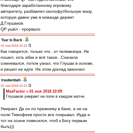
благодаря заработанному игровому
авторитету, разбавлял околофутбольную мазу,
которую давно уже в команде держит
Д.Глушаков.
QP ушёл - прорвало
Tsar Is Back
-
01 ноя 2018 22:22
Как говорится, только что...от телевизора. Не
пошел, хоть абик и всё такое...Сначала
сомневался, потом узнал, что Глушак в основе,
и решил не идти. На этом доклад закончил.
traubenbah
-
01 ноя 2018 22:21
MaxFactor » 01 ноя 2018 22:09
Глушаков умирает на поле в каждом матче.
Умирает. Да он по прежнему в бане, а не на
поле-Тимофеев просто все покрывал. Иуда и
тот на осине повесился, чтоб к Богу первым
быть)))