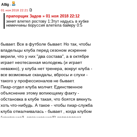
Allig
-
01 ноя 2018 22:21
прапорщик 3адoв » 01 ноя 2018 22:12
зенит влетел ростову 1:3тут надысь в кубке
немеччины боруссия влетела байеру 0:5
бывает. Все в футболе бывает. Но так, чтобы
владельцы клуба перед сезоном искренне
верили, что у них "два состава", а в октябре
играет неотесанная молодежь (и играет
неважно), у клуба нет тренера, вокруг клуба -
все возможные скандалы, вбросы и слухи -
такого у профессионалов не бывает.
Пиар-отдел клуба молчит. Единственное
объяснение этому вопиющему факту -
обстановка в клубе такая, что боятся вякнуть
хоть что-нибудь. А такое - чтобы пиар-служба
клуба отмалчивалась - бывает , когда клубом
(компанией, организацией) заправляют
непрофессионалы. Только они могут довести
вверенную им структуру до состояния
"карточного домика". Потому что не понимают