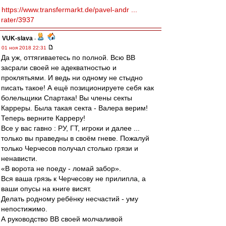
https://www.transfermarkt.de/pavel-andr ...
rater/3937
VUK-slava
-
01 ноя 2018 22:31
Да уж, оттягиваетесь по полной. Всю ВВ
засрали своей не адекватностью и
проклятьями. И ведь ни одному не стыдно
писать такое! А ещё позиционируете себя как
болельщики Спартака! Вы члены секты
Карреры. Была такая секта - Валера верим!
Теперь верните Карреру!
Все у вас гавно : РУ, ГТ, игроки и далее ...
только вы праведны в своём гневе. Пожалуй
только Черчесов получал столько грязи и
ненависти.
«В ворота не поеду - ломай забор».
Вся ваша грязь к Черчесову не прилипла, а
ваши опусы на книге висят.
Делать родному ребёнку несчастий - уму
непостижимо.
А руководство ВВ своей молчаливой