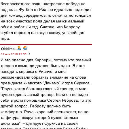
беспросветного пздц, настроение победа не
подняла. Футбол от Рианчо идеально подходит
для команд середняков, плотно-потно толкатся
на всех участках поля делая максимальный
обьем работы и ттд. Считаю, что Карреру
сгубил переход на такую схему, унылейщая
игра.
Olddima
-
01 ноя 2018 22:35
И это опасно для Карреры, потому что главный
тренер в команде должен быть один. Я стал
наводить справки о Рианчо, и мне
рекомендовали обратить внимание на слова
президента киевского "Динамо" Игоря Суркиса.
"Рауль хотел быть как главный тренер, а мне
нужен один главный тренер. Если он не видит
себя в роли помощника Сергея Реброва, то это
другой вопрос. Реброву должно быть
комфортно. Рауль хороший специалист, но не
та фигура, вокруг которой нужно столько
ажиотажа", – цитирует Суркиса на своей