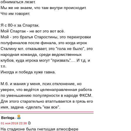
обниматься лезет.
Мы же не знаем, что там внутри происходит.
Что им говорят.
Я с 80-х за Спартак.
Мой Спартак - не вот это вот всё.
Мой - это братья Старостины, это переигровки
полуфиналов после финала, это когда игрок
Сталину мл. отказывает, это "гола не было", это
народная команда, среди ведомственных
клубов, куда игрока могут "призвать".... И т.д. и
т.п.
Иногда и победа хуже гавна.
М.б. и мания у меня, псих.отклонение, но
уверен, что ведётся целенаправленная работа
по уменьшению популярности в народе ФКСМ.
Для этого старательно втаптывается в грязь его
имя, задача -сделать "как все".
Berloga
-
01 ноя 2018 22:36
На стадионе была гнетущая атмосфере