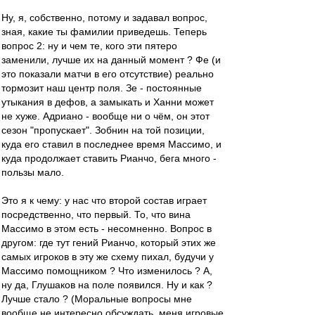
Ну, я, собственно, потому и задавал вопрос,
зная, какие ты фамилии приведешь. Теперь
вопрос 2: ну и чем те, кого эти пятеро
заменили, лучше их на данный момент ? Фе (и
это показали матчи в его отсутствие) реально
тормозит наш центр поля. Зе - постоянные
утыкания в дефов, а замыкать и Ханни может
не хуже. Адриано - вообще ни о чём, он этот
сезон "пропускает". Зобнин на той позиции,
куда его ставил в последнее время Массимо, и
куда продолжает ставить Рианчо, бега много -
пользы мало.
Это я к чему: у нас что второй состав играет
посредственно, что первый. То, что вина
Массимо в этом есть - несомненно. Вопрос в
другом: где тут гений Рианчо, который этих же
самых игроков в эту же схему пихал, будучи у
Массимо помощником ? Что изменилось ? А,
ну да, Глушаков на поле появился. Ну и как ?
Лучше стало ? (Моральные вопросы мне
вообще не интересно обсуждать, меня игровые