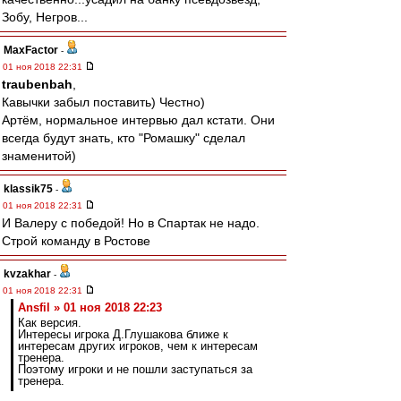
Зобу, Негров...
MaxFactor
-
01 ноя 2018 22:31
traubenbah
,
Кавычки забыл поставить) Честно)
Артём, нормальное интервью дал кстати. Они
всегда будут знать, кто "Ромашку" сделал
знаменитой)
klassik75
-
01 ноя 2018 22:31
И Валеру с победой! Но в Спартак не надо.
Строй команду в Ростове
kvzakhar
-
01 ноя 2018 22:31
Ansfil » 01 ноя 2018 22:23
Как версия.
Интересы игрока Д.Глушакова ближе к
интересам других игроков, чем к интересам
тренера.
Поэтому игроки и не пошли заступаться за
тренера.