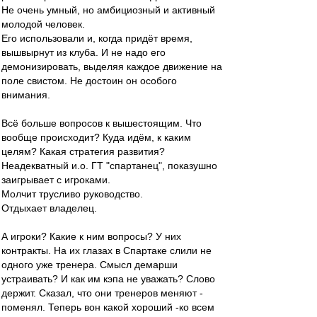
Не очень умный, но амбициозный и активный
молодой человек.
Его использовали и, когда придёт время,
вышвырнут из клуба. И не надо его
демонизировать, выделяя каждое движение на
поле свистом. Не достоин он особого
внимания.
Всё больше вопросов к вышестоящим. Что
вообще происходит? Куда идём, к каким
целям? Какая стратегия развития?
Неадекватный и.о. ГТ "спартанец", показушно
заигрывает с игроками.
Молчит трусливо руководство.
Отдыхает владелец.
А игроки? Какие к ним вопросы? У них
контракты. На их глазах в Спартаке слили не
одного уже тренера. Смысл демарши
устраивать? И как им кэпа не уважать? Слово
держит. Сказал, что они тренеров меняют -
поменял. Теперь вон какой хороший -ко всем