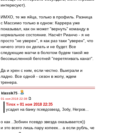
интересуют).
ИМХО, те же яйца, только в профиль. Разница
с Массимо только в одном: Каррера уже
показывал, как он может "вернуть" команду в
нормальное состояние. Насчёт Рианчо - я не
просто "не уверен", я как раз таки "уверен", что
ничего этого он делать и не будет. Все
следующие матчи в болотом будем такой же
бессмысленной беготней "перетягивать канат".
Да и хрен с ним, если честно. Выиграли и
ладно. Все одной - сезон в жопу, ждем
тренера.
klassik75
-
01 ноя 2018 22:38
Tirox » 01 ноя 2018 22:35
усадил на банку псевдозвезд, Зобу, Негров...
о как ..Зобнин псевдо звезда оказывается))
и это всего лишь пару копеек... а если рубль, че