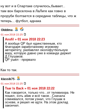
ну вот и в Спартаке случилось,бывает...
там вон барселона в ЛаЛиге как говно в
проруби болтается в середине таблицы, что ж
теперь... футбол, аднака
Olddima
-
01 ноя 2018 22:25
Ansfil » 01 ноя 2018 22:23
А вообще QP был единственным, кто
благодаря заработанному игровому
авторитету, разбавлял околофутбольную
мазу, которую давно уже в команде держит
Д.Глушаков.
QP ушёл - прорвало
Как то так.
klassik75
-
01 ноя 2018 22:25
Tsar Is Back » 01 ноя 2018 22:22
Как говорится, только что...от телевизора. Не
пошел, хоть абик и всё такое...Сначала
сомневался, потом узнал, что Глушак в
основе, и решил не идти. На этом доклад
закончил.