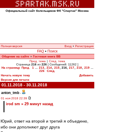
Официальный сайт болельщиков ФК "Спартак" Москва
Полная версия
Вход
•
Регистрация
FAQ
•
Поиск
Общение на сайте
Гостевая книга ВВ
»
Пред. тема
|
След. тема
Страница
216
из
226
[ Сообщений: 11262 ]
На страницу
Пред.
1
...
213
,
214
,
215
,
216
,
217
,
218
,
219
...
226
След.
Начать новую тему
Добавить
Версия для печати
01.11.2018 - 30.11.2018
anton_tmb
-
01 ноя 2018 22:39
irod sm » 29 минут назад
Юрий, ответ на второй и третий я объединю,
ибо они дополняют друг друга