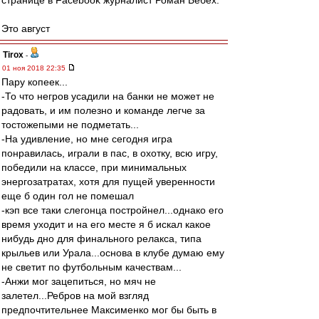
странице в Facebook журналист Роман Бебех.
Это август
Tirox
-
01 ноя 2018 22:35
Пару копеек...
-То что негров усадили на банки не может не
радовать, и им полезно и команде легче за
тостожепыми не подметать...
-На удивление, но мне сегодня игра
понравилась, играли в пас, в охотку, всю игру,
победили на классе, при минимальных
энергозатратах, хотя для пущей уверенности
еще б один гол не помешал
-кэп все таки слегонца постройнел...однако его
время уходит и на его месте я б искал какое
нибудь дно для финального релакса, типа
крыльев или Урала...основа в клубе думаю ему
не светит по футбольным качествам...
-Анжи мог зацепиться, но мяч не
залетел...Ребров на мой взгляд
предпочтительнее Максименко мог бы быть в