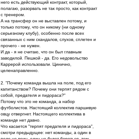
него есть действующий контракт, который,
полагаю, разорвать не так просто, как контракт
с тренером.
А на трансфер он не выставлен потому, и
только потому, что он никому (ни одному
серьезному клубу), особенно после всех
связанных с ним скандалов, слухов, сплетен и
прочего - не нужен.
И да - я не считаю, что он был главным
заводилой. Пешкой - да. Его недовольство
Каррерой использовали. Цинично,
целенаправленно.
2. "Почему команда вышла на поле, под его
капитанством? Почему они терпят рядом с
собой, предателя и пидораса?"
Потому что это не команда, а набор
футболистов. Настоящий коллектив паршивую
овцу отвергнет. Настоящего коллектива в
команде нет давно.
Что касается "терпят предателя и пидораса",
смотри предыдущее: нет команды, а один в
поле не воин, один не будет бороться, тем