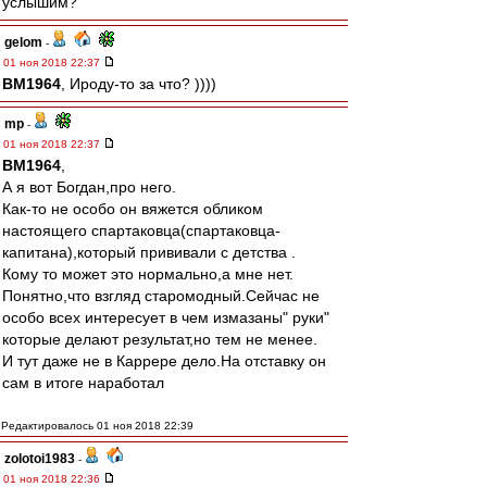
услышим?
gelom
-
01 ноя 2018 22:37
BM1964
, Ироду-то за что? ))))
mp
-
01 ноя 2018 22:37
BM1964
,
А я вот Богдан,про него.
Как-то не особо он вяжется обликом
настоящего спартаковца(спартаковца-
капитана),который прививали с детства .
Кому то может это нормально,а мне нет.
Понятно,что взгляд старомодный.Сейчас не
особо всех интересует в чем измазаны" руки"
которые делают результат,но тем не менее.
И тут даже не в Каррере дело.На отставку он
сам в итоге наработал
Редактировалось 01 ноя 2018 22:39
zolotoi1983
-
01 ноя 2018 22:36