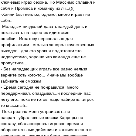
ключевых играх сезона, Но Массимо сплавил и
себя и Промеса и команду из лч...(((
-Ханни был неплох, однако, много играет на
себя...
-Молодым пиздюлей давать каждый день и
показывать на видео их идиотские
ошибки...Игнатову персонально для
профилактики...столько запорол качественных
выходов...для его уровня подготовки это
недопустимо, хорошо что команда еще не
пропустила...
- Без нападающих играть все равно нельзя,
верните хоть кого-то... Иначе мы вообще
забивать не сможем
- Ерема сегодня не понравился, много
передерживал, опаздывал...и последний пас
нету его...пока не готов, надо набирать...игрок
то классный...
-Пока рианчо меня устраивает...не
насрал...убрал явные косяки Карреры по
составу, сбалансировал игровое время и
оборонительные действия и количественно и
качественно...усадил на банку псевдозвезд,