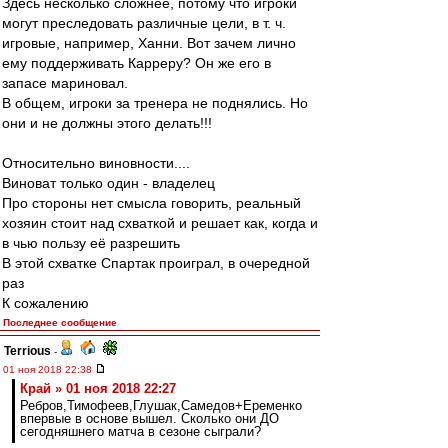
Здесь несколько сложнее, потому что игроки
могут преследовать различные цели, в т. ч.
игровые, например, Ханни. Вот зачем лично
ему поддерживать Карреру? Он же его в
запасе мариновал.
В общем, игроки за тренера не поднялись. Но
они и не должны этого делать!!!
Относительно виновности....
Виноват только один - владелец
Про стороны нет смысла говорить, реальный
хозяин стоит над схваткой и решает как, когда и
в чью пользу её разрешить
В этой схватке Спартак проиграл, в очередной
раз
К сожалению
Последнее сообщение
Terrious
-
01 ноя 2018 22:38
Край » 01 ноя 2018 22:27
Ребров,Тимофеев,Глушак,Самедов+Еременко
впервые в основе вышел. Сколько они ДО
сегодняшнего матча в сезоне сыграли?