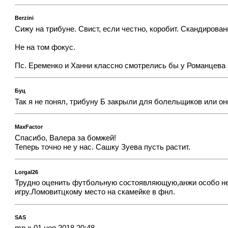
Berzini
Сижу на трибуне. Свист, если честно, коробит. Скандирова
Не на том фокус.
Пс. Еременко и Ханни классно смотрелись бы у Романцева
Буц
Так я не понял, трибуну Б закрыли для болельщиков или о
MaxFactor
Спасибо, Валера за бомжей!
Теперь точно не у нас. Сашку Зуева пусть растит.
Lorgal26
Трудно оценить футбольную состоявляющую,анжи особо не
игру.Ломовитцкому место на скамейке в фнл.
SAS