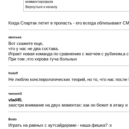
комментировали.
Вернуться к началу
Когда Спартак летит в пропасть - его всегда облизывают СМ
авоська
Вот скажите еще,
что у нас не два состава.
Играет новая команда по сравнению с матчем с рубином,а с
При том ,что херова туча больных
froloff
Не люблю конспирологических теорий, но то, что нас после
чннхнпS
vlad45
,
заостри внимание на двух моментах: как он бежит в атаку и
Bodo
Играть на равных с аутсайдерами - наша фишка? :x