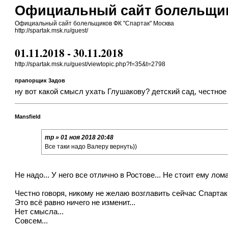
Официальный сайт болельщик
Официальный сайт болельщиков ФК "Спартак" Москва
http://spartak.msk.ru/guest/
01.11.2018 - 30.11.2018
http://spartak.msk.ru/guest/viewtopic.php?f=35&t=2798
прапорщик 3адoв
ну вот какой смысл ухать Глушакову? детский сад, честное 
Mansfield
mp » 01 ноя 2018 20:48
Все таки надо Валеру вернуть))
Не надо... У него все отлично в Ростове... Не стоит ему лом
Честно говоря, никому не желаю возглавить сейчас Спартак.
Это всё равно ничего не изменит...
Нет смысла...
Совсем...