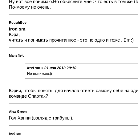
Ну вот все понимаю.Но обьясните мне : что есть в том же Л
По-моему не очень.
RoughBoy
irod sm
,
Юра,
читать и понимать прочитанное - это не одно и тоже . Бгг :)
Mansfield
irod sm » 01 ноя 2018 20:10
Не понимаю.((
Юрий, чтобы понять, для начала ответь самому себе на од
команде Спартак?
Alex Green
Гол Ханни (взгляд с трибуны)
.
irod sm