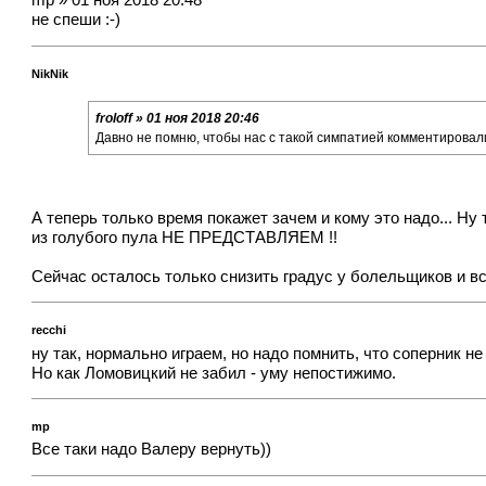
mp » 01 ноя 2018 20:48
не спеши :-)
NikNik
froloff » 01 ноя 2018 20:46
Давно не помню, чтобы нас с такой симпатией комментировал
А теперь только время покажет зачем и кому это надо... Ну
из голубого пула НЕ ПРЕДСТАВЛЯЕМ !!
Сейчас осталось только снизить градус у болельщиков и все 
recchi
ну так, нормально играем, но надо помнить, что соперник не
Но как Ломовицкий не забил - уму непостижимо.
mp
Все таки надо Валеру вернуть))