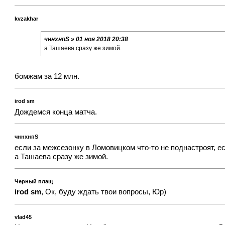
kvzakhar
чннхнпS » 01 ноя 2018 20:38
а Ташаева сразу же зимой.
бомжам за 12 млн.
irod sm
Дождемся конца матча.
чннхнпS
если за межсезонку в Ломовицком что-то не поднастроят, е
а Ташаева сразу же зимой.
Черный плащ
irod sm
, Ок, буду ждать твои вопросы, Юр)
vlad45