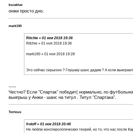
kvzakhar
онжи просто дно.
mark190
Ritchie » 01 ноя 2018 19:36
Ritchie » 01 ноя 2018 19:36
mark190 » 01 ноя 2018 19:28
Это сейчас серьезно ? Глушаку шанс дадим ? А если выиграют -
-----
Честно? Если "Спартак" победит( нормально, по футбольному
выигрыш у Анжи - шанс на титул . Титул "Спартака".
Terrious
froloff » 01 ноя 2018 20:46
Не люблю конспирологических теорий, но то, что нас после К