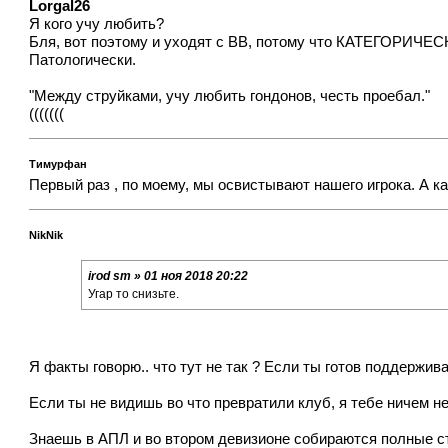
Lorgal26
Я кого учу любить?
Бля, вот поэтому и уходят с ВВ, потому что КАТЕГОРИЧЕСК
Патологически.
"Между струйками, учу любить гондонов, честь проебал."
(((((((
Тимурфан
Первый раз , по моему, мы освистывают нашего игрока. А к
NikNik
irod sm » 01 ноя 2018 20:22
Угар то снизьте.
Я факты говорю.. что тут не так ? Если ты готов поддерживат
Если ты не видишь во что превратили клуб, я тебе ничем не 
Знаешь в АПЛ и во втором девизионе собираются полные ст