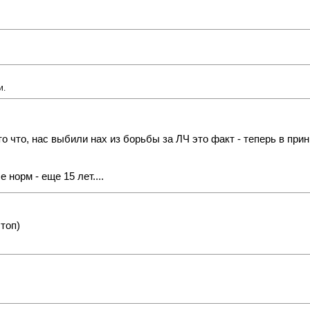
и.
 то что, нас выбили нах из борьбы за ЛЧ это факт - теперь в пр
норм - еще 15 лет....
 топ)