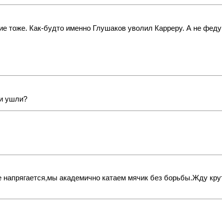
ние тоже. Как-будто именно Глушаков уволил Карреру. А не фед
ни ушли?
 напрягается,мы академично катаем мячик без борьбы.Жду кру