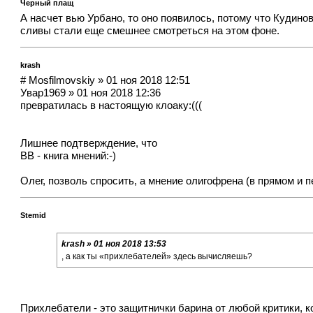
Черный плащ
А насчет вью Урбано, то оно появилось, потому что Кудинов 
сливы стали еще смешнее смотреться на этом фоне.
krash
# Mosfilmovskiy » 01 ноя 2018 12:51
Увар1969 » 01 ноя 2018 12:36
превратилась в настоящую клоаку:(((
Лишнее подтверждение, что
ВВ - книга мнений:-)
Олег, позволь спросить, а мнение олигофрена (в прямом и 
Stemid
krash » 01 ноя 2018 13:53
, а как ты «прихлебателей» здесь вычисляешь?
Прихлебатели - это защитнички барина от любой критики, к