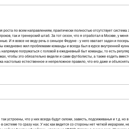
для роста по всем направлениям, практически полностью отсутствует систем
роков, так и тренерский штаб. За тот сезон, что я отработал в Москве, у мен
ью. И я вовсе не веду речь о синьоре Федуне - у него хватает задач и посерье
ы ежедневно жил проблемами команды и всегда был в курсе внутренней кухни.
 а напрямую погружаться с головой в ежедневный быт команды, то есть регуля
ках, чтобы это обязательно видели и сами футболисты, а также ездить вмест
ка настолько естественное и непреложное правило, что его даже и объяснять
так устроены, что у них всегда будут склоки, зависть, подсиживанья и т.д. н
 системе то сразу нах. У нас как видится со стороны нет четкой иерархии, н