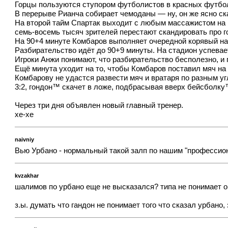
Горцы пользуются ступором футболистов в красных футбо
В перерыве Рианча собирает чемоданы — ну, он же ясно сказа
На второй тайм Спартак выходит с любым массажистом на мо
семь-восемь тысяч зрителей перестают скандировать про г
На 90+4 минуте Комбаров выполняет очередной корявый на
Разбирательство идёт до 90+9 минуты. На стадион успевае
Игроки Анжи понимают, что разбирательство бесполезно, и п
Ещё минута уходит на то, чтобы Комбаров поставил мяч на т
Комбарову не удастся развести мяч и вратаря по разным у
3:2, гондон™ скачет в ложе, подбрасывая вверх бейсболку
Через три дня объявлен новый главный тренер.
хе-хе
naivniy
Вью Урбано - нормальный такой залп по нашим "профессион
kvzakhar
шалимов по урбано еще не высказался? типа не понимает он
з.ы. думать что гандон не понимает того что сказал урбано,