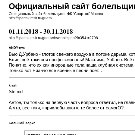
Официальный сайт болельщик
Официальный сайт болельщиков ФК "Спартак" Москва
http://spartak.msk.ru/guest/
01.11.2018 - 30.11.2018
http://spartak.msk.ru/guest/viewtopic.php?f=35&t=2798
ANDY-rws
Вью Д.Урбано - глоток свежего воздуха в потоке дерьма, ко
Блин, всё-таки они профессионалы! Массимо, Урбано. Всё по
Понятно, что их как инородные тела наша клубная система 
Только вот Рианчо всё военные песни поёт...
krash
Stemid
Антон, ты только на первую часть вопроса ответил, не глав
А что, все таки, «прихлебывают», те более от самогО?
Большой Хорхе