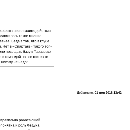
а эффективного взаимодействия
я сложилось такое мнение:
знее. Беда в том, что в клубе
 Нет в «Спартаке» такого топ-
рно посещать базу в Тарасовке
е с командой на все гостевые
 никому не надо"
Добавлено:
01 ноя 2018 13:42
о в правильно работающей
епонятна и роль Федуна.