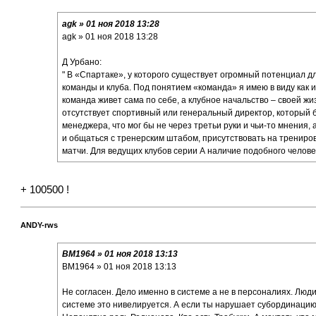
agk » 01 ноя 2018 13:28
agk » 01 ноя 2018 13:28
Д Урбано:
" В «Спартаке», у которого существует огромный потенциал 
команды и клуба. Под понятием «команда» я имею в виду как иг
команда живет сама по себе, а клубное начальство – своей жизн
отсутствует спортивный или генеральный директор, который б
менеджера, что мог бы не через третьи руки и чьи-то мнения,
и общаться с тренерским штабом, присутствовать на трениров
матчи. Для ведущих клубов серии А наличие подобного челове
+ 100500 !
ANDY-rws
BM1964 » 01 ноя 2018 13:13
BM1964 » 01 ноя 2018 13:13
Не согласен. Дело именно в системе а не в персоналиях. Люди 
системе это нивелируется. А если ты нарушает субординацию в