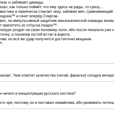
лках и забивают дважды.
л, как только поймёт, что ему здесь не рады, то сразу...
стике и героически спасает игру, забивая мяч, сравнивающий с
ондона™ и гонят вперёд Спартак.
вес, но импульсивный защитник махачкалинской команды вновь 
т прилететь из отпуска гондон™.
онуро уходят на свою половину поля, ибо после пенальти уже ни
очку, а голкипер гостей встал в ворота.
глам, но всё же удар получится достаточно мощным.
™.
алам". Чем ответит купечество (читай, фанатье) сегодня вечер
 ничего в концентрации русского костяка?
 это зря, поэтому он и поставил измайлова, ибо развивать потенц