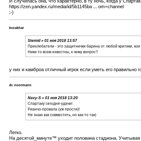
И случилась она, что характерно, в ту ночь, когда у Спартак
https://zen.yandex.ru/media/id/5b1145ba ... om=channel
;-)
kvzakhar
Stemid » 01 ноя 2018 13:57
Прихлебатели - это защитнички барина от любой критики, кои 
Ники-то всем известны, к чему вопрос?
у них и камброа отличный игрок если уметь его правильно г
dr. noormann
Navy-S » 01 ноя 2018 13:20
Спартаку сегодня-удачи!
Рианчо-провала (уж прости)!
Не знаю как совместить, но как-то так)
Легко.
На десятой_минуте™ уходит половина стадиона. Учитывая 