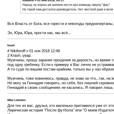
valdano » 01 ноя 2018, 09:17
Народ, ну хорош уж ахинею нести про команду сверху "фас".
Ну такой нам достался руководитель. Нет жесткой руки и воли 
Вся Власть от Бога, все горести и невзгоды предначертаны,
Эх, Юра, Юра, прости нас, мы всё...
krash
# Nikiforoff » 01 ноя 2018 12:48
2 Krash, увар.
Мужчины, прошу заранее прощения за дерзость, но время та
под одну гребенку. Если к примеру я Вас лично не устраив
А то судя по вашим постам крайним, только вы у наз образе
Мужчина, тоже извиняюсь, правда, не знаю за что...так, на 
Не могу за Геннадия говорить, но себя, без лишней скромнос
Геннадий в своих сообщениях не касались. Я говорил ли
Mike Lebedev
Для тех из вас, друзья, кто маленько притомился уже от э
Лирическая история "После футбола" или "О моем Издател