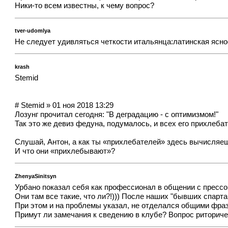
Ники-то всем известны, к чему вопрос?
tver-udomlya
Не следует удивляться четкости итальянца:латинская ясно
krash
Stemid
# Stemid » 01 ноя 2018 13:29
Лозунг прочитал сегодня: "В деградацию - с оптимизмом!"
Так это же девиз федуна, подумалось, и всех его прихлебате
Слушай, Антон, а как ты «прихлебателей» здесь вычисляе
И что они «прихлебывают»?
ZhenyaSinitsyn
Урбано показал себя как профессионал в общении с пресс
Они там все такие, что ли?!))) После наших "бывших спарта
При этом и на проблемы указал, не отделался общими фра
Примут ли замечания к сведению в клубе? Вопрос риториче