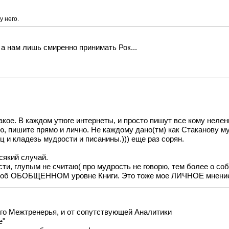
у него.
 а нам лишь смиренно принимать Рок...
кое. В каждом утюге интернеты, и просто пишут все кому нелень
аю, пишите прямо и лично. Не каждому дано(тм) как Стаканову м
ц и кладезь мудрости и писанины.))) еще раз сорян.
всякий случай.
ти, глупым не считаю( про мудрость не говорю, тем более о собс
шь об ОБОБЩЕННОМ уровне Книги. Это тоже мое ЛИЧНОЕ мнени
того Межтренерья, и от сопутствующей Аналитики
е"