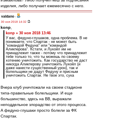
Измайлова? Либо получил кеш за подписания
изделия, либо получает ежемесячно с него.
valdano
-
30 ноя 2018 14:32
konp
,
konp » 30 ноя 2018 13:46
У вас, федуно-глушаков, одна проблема. В не
понимаете, что Спартак - не может быть
"командой Федуна" или "командой
Аликперова". Кстати, и Лукойл им не
принадлежит также - потому что принадлежит
тебе только то, что ты можешь по своему
хотению уничтожить. Как государство не даст
никогда Аликперову уничтожить Лукойл (и
даже нанести существенный урон), так и
болельщики не дадут Федуну и присным
уничтожить Спартак. Не твое это, сука
Вчера клуб уничтожали на своем стадионе
типа-правильные болельщики. И еще
большинство, здесь на ВВ, выражали
неподдельное злорадство от этого процесса.
А федуно-глушаки просто болели за ФК
Спартак.
Berloga
-