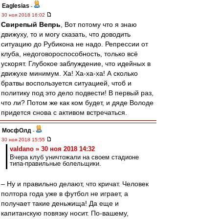
Eaglesias
-
30 ноя 2018 16:02
Свирепый Вепрь
, Вот потому что я знаю
движуху, то и могу сказать, что доводить
ситуацию до Рубикона не надо. Репрессии от
клуба, недоговороспособность, только всё
ускорят. Глубокое заблуждение, что идейных в
движухе минимум. Ха! Ха-ха-ха! А сколько
братвы воспользуется ситуацией, чтоб и
политику под это дело подвести! В первый раз,
что ли? Потом же как ком будет, и дяде Володе
придется снова с активом встречаться.
МосфОлд
-
30 ноя 2018 15:55
valdano » 30 ноя 2018 14:32
Вчера клуб уничтожали на своем стадионе
типа-правильные болельщики.
– Ну и правильно делают, что кричат. Человек
полтора года уже в футбол не играет, а
получает такие деньжища! Да еще и
капитанскую повязку носит. По-вашему,