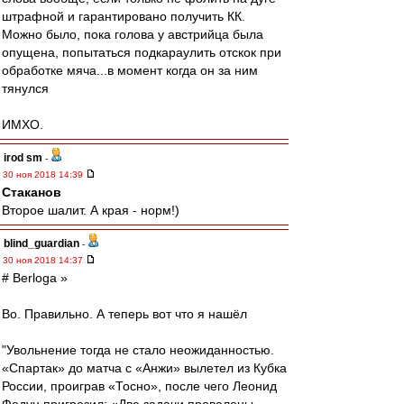
штрафной и гарантировано получить КК.
Можно было, пока голова у австрийца была
опущена, попытаться подкараулить отскок при
обработке мяча...в момент когда он за ним
тянулся
ИМХО.
irod sm
-
30 ноя 2018 14:39
Cтаканов
Второе шалит. А края - норм!)
blind_guardian
-
30 ноя 2018 14:37
# Berloga »
Во. Правильно. А теперь вот что я нашёл
"Увольнение тогда не стало неожиданностью.
«Спартак» до матча с «Анжи» вылетел из Кубка
России, проиграв «Тосно», после чего Леонид