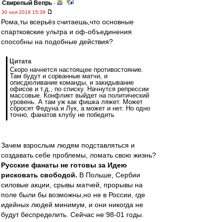
Свирепый Вепрь
-
30 ноя 2018 15:39
Рома,ты всерьёз считаешь,что основные
спартковские ультра и оф-объединения
способны на подобные действия?
Цитата
Скоро начнется настоящее противостояние.
Там будут и сорванные матчи, и
описдюливание команды, и закидывание
офисов и т.д., по списку. Начнутся репрессии
массовые. Конфликт выйдет на политический
уровень. А там уж как фишка ляжет. Может
сбросят Федуна и Лук, а может и нет. Но одно
точно, фанатов клубу не победить
Зачем взрослым людям подставляться и
создавать себе проблемы, ломать свою жизнь?
Русские фанаты не готовы за Идею
рисковать свободой.
В Польше, Сербии
силовые акции, срывы матчей, прорывы на
поле были бы возможны,но не в России, где
идейных людей минимум, и они никогда не
будут беспределить. Сейчас не 98-01 годы.