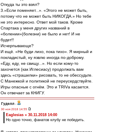
Откуда ты это взял?
3.»Если поменяет...». «Этого не может быть,
потому что не может быть НИКОГДА.» Но тебе
не это интересно. Ответ мой таков. Кроме
Спартака у меня других названий в
«болении»(болезни) не было и нет! И не
будет!!
Исчерпывающе?
И ещё. «Не буди лихо, пока тихо». Я мирный и
покладистый, ну язвлю иногда по-доброму.
«Еду, еду, не свищу...». Но если кому-то
захочется (как Иглесиасу) продолжать вам
здесь «страшилки» рисовать, то не обессудьте.
С Манежкой и политикой не переусердствуйте.
Игры опасные с огнём. Это и TRIVа касается.
Он отвечает за КНИГУ.
Гуделл
-
30 ноя 2018 14:55
Eaglesias » 30.11.2018 14:00
Но одно точно, фанатов клубу не победить.