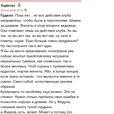
Eaglesias
-
30 ноя 2018 15:37
Гуделл
, Пока нет... но все действия клуба
направлены, чтобы была в перспективе. Шажок
за шажком. Фанаты в этом вопросе ведомые.
Они отвечают лишь на действия клуба. Ах вы
так, ну мы вот так, ах вы вот как, ну нате в
ответку, сцуки. Еще больше говна придумали?
Ну так получите так и вот эдак.
Я бы на месте кремлевских политруков уже
сейчас всыпал лукойловскому чепушиле
нереальных тумаков, как словесных, так и
более весомых. Чтоб охрана с пулеметами,
кудахтая, портки меняла. Ибо, в конце концов,
если знать историю - это выльется именно в то
самое. Само собой, естественным причём
образом.
Купировать-то проблему еще можно. Это не
сложно. Нужно только признать свои ошибки и
почистить хорошо в домике. Но у Федуна
слишком много тупой гордыни...
а Жирков, ксть, может. Может и потому (по