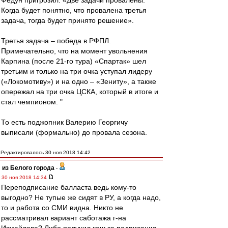
Федун пригрозил: «Две задачи провалены.
Когда будет понятно, что провалена третья
задача, тогда будет принято решение».
Третья задача – победа в РФПЛ.
Примечательно, что на момент увольнения
Карпина (после 21-го тура) «Спартак» шел
третьим и только на три очка уступал лидеру
(«Локомотиву») и на одно – «Зениту», а также
опережал на три очка ЦСКА, который в итоге и
стал чемпионом. "
То есть поджопник Валерию Георгичу
выписали (формально) до провала сезона.
Редактировалось 30 ноя 2018 14:42
из Белого города
-
30 ноя 2018 14:34
Переподписание балласта ведь кому-то
выгодно? Не тупые же сидят в РУ, а когда надо,
то и работа со СМИ видна. Никто не
рассматривал вариант саботажа г-на