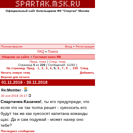
Официальный сайт болельщиков ФК "Спартак" Москва
Полная версия
Вход
•
Регистрация
FAQ
•
Поиск
Общение на сайте
Гостевая книга ВВ
»
Пред. тема
|
След. тема
Страница
5
из
226
[ Сообщений: 11262 ]
На страницу
Пред.
1
,
2
,
3
,
4
,
5
,
6
,
7
,
8
...
226
След.
Начать новую тему
Добавить
Версия для печати
01.11.2018 - 30.11.2018
Re:Member
-
30 ноя 2018 16:17
Спартачек-Казачек!
, ты его предупреди, что
если что не так толпа решит - хуесосить его
будут так же как хуесосят капитана команды
щас. Да и сам подумай - может нахер оно
тебе?
Последнее сообщение