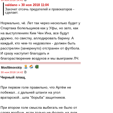
30 ноя 2018 14:45
valdano » 30 ноя 2018 11:04
Захочет отсечь предателей и провокаторов -
сделает.
Нормально, чё. Лет так через несколько будет у
Спартака болельщиков как у Уфы, но зато, как
на выступлениях Ким Чен Ина, все будут
дружно, по свистку, аплодировать барину. А
каждый, кто чем-то недоволен - должен быть
расстрелян (зачеркнуто) отстранен от футбола.
И сразу наступит благодать и
благорастворение воздухов и мы выиграем ЛЧ.
Mosfilmovskiy
-
30 ноя 2018 14:42
Черный плащ
,
При первом голе правильно, что Артём не
побежал...с дальней штанги на угол
вратарской...шла "борьба" защитников.
При втором голе смысла выбегать не было от
слова вообще, если только не фолить на дуге