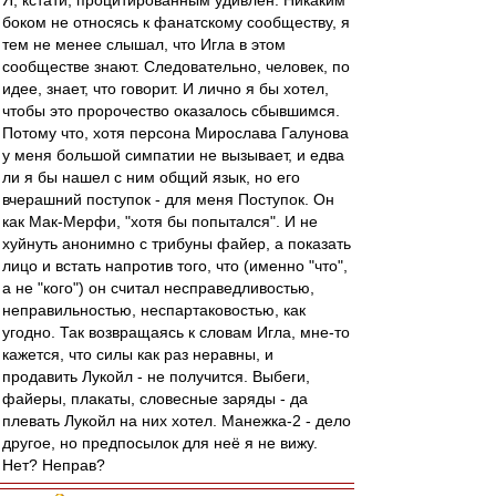
Я, кстати, процитированным удивлен. Никаким
боком не относясь к фанатскому сообществу, я
тем не менее слышал, что Игла в этом
сообществе знают. Следовательно, человек, по
идее, знает, что говорит. И лично я бы хотел,
чтобы это пророчество оказалось сбывшимся.
Потому что, хотя персона Мирослава Галунова
у меня большой симпатии не вызывает, и едва
ли я бы нашел с ним общий язык, но его
вчерашний поступок - для меня Поступок. Он
как Мак-Мерфи, "хотя бы попытался". И не
хуйнуть анонимно с трибуны файер, а показать
лицо и встать напротив того, что (именно "что",
а не "кого") он считал несправедливостью,
неправильностью, неспартаковостью, как
угодно. Так возвращаясь к словам Игла, мне-то
кажется, что силы как раз неравны, и
продавить Лукойл - не получится. Выбеги,
файеры, плакаты, словесные заряды - да
плевать Лукойл на них хотел. Манежка-2 - дело
другое, но предпосылок для неё я не вижу.
Нет? Неправ?