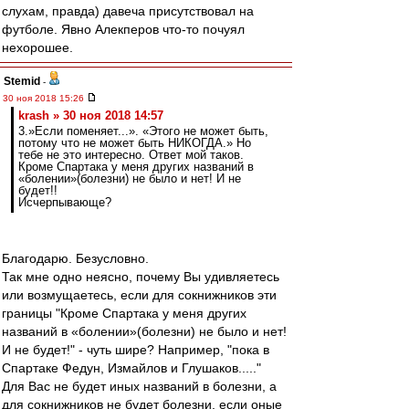
слухам, правда) давеча присутствовал на
футболе. Явно Алекперов что-то почуял
нехорошее.
Stemid
-
30 ноя 2018 15:26
krash » 30 ноя 2018 14:57
3.»Если поменяет...». «Этого не может быть,
потому что не может быть НИКОГДА.» Но
тебе не это интересно. Ответ мой таков.
Кроме Спартака у меня других названий в
«болении»(болезни) не было и нет! И не
будет!!
Исчерпывающе?
Благодарю. Безусловно.
Так мне одно неясно, почему Вы удивляетесь
или возмущаетесь, если для сокнижников эти
границы "Кроме Спартака у меня других
названий в «болении»(болезни) не было и нет!
И не будет!" - чуть шире? Например, "пока в
Спартаке Федун, Измайлов и Глушаков....."
Для Вас не будет иных названий в болезни, а
для сокнижников не будет болезни, если оные