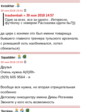
kvzakhar
-
30 ноя 2018 15:01
traubenbah » 30 ноя 2018 14:57
Один за всех, все за одного...Интересно,
футболку с номером Рассказова одели бы?)))
да цирк с конями это был имени товарища
бывшего главного тренера тульского арсенала.
с ромашкой хоть наобнимался, хотел
сблизиться)
Squabbler
-
30 ноя 2018 15:00
Друзья
Очень нужна А(II)Rh-
(929) 605 9564 - я
Вообще вся нужна, но вторая отрицательная
особенно
Детскому онкоцентру имени Димы Рогачева
Звоните у кого есть возможность
Terrious
-