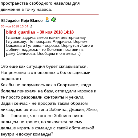
пространства свободного навалом для
движения в точку навеса.
El Jugador Rojo-Blanco
-
30 ноя 2018 15:04
blind_guardian » 30 ноя 2018 14:18
Главная задача зимой найти альтернативу
Глушакову. Не просрать Андриано. Вернём
Бакаева и Гулиева - хорошо. Вернутся Жиго и
Зобнин, надеюсь что Кононов поставит в
раму Селихова. Вообщем я оптимист :)
Это еще как ситуация будет складываться.
Напряжение в отношениях с болельщиками
нарастает.
Как бы не получилось как в Спортинге, когда
болелы приехали на базу, отпиздили игроков и
те просто разорвали контракты и уехали.
Задач сейчас - не просрать таким образом
ликвидные активы типа Зобнина, Джикии, Жиго,
Зе... Понятно, что того же Зобнина никто
пальцем не тронет, но захочется ли ему
дальше играть в команде с такой обстановкой
внутри и вокруг команды?