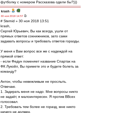
футболку с номером Рассказова одели бы?)))
krash
-
30 ноя 2018 14:57
# Stemid » 30 ноя 2018 13:51
krash,
Сергей Юрьевич, Вы как всегда, ушли от
прямых ответов сокнижников, зато сами
задавать вопросы и требовать ответов горазды.
У меня к Вам вопрос все же с надеждой на
прямой ответ:
- если Федун поменяет название Спартак на
ФК Лукойл, Вы примете это и будете болеть за
команду?
Антон, чтобы невежливым не прослыть.
Отвечаю.
1. Задирать меня не надо. Мне вопросы никто
не задаёт, я малоинтересен. Я против ВВсех
голосовал.
2. Требовать тем более не горазд, мне никто
ничего не должен.