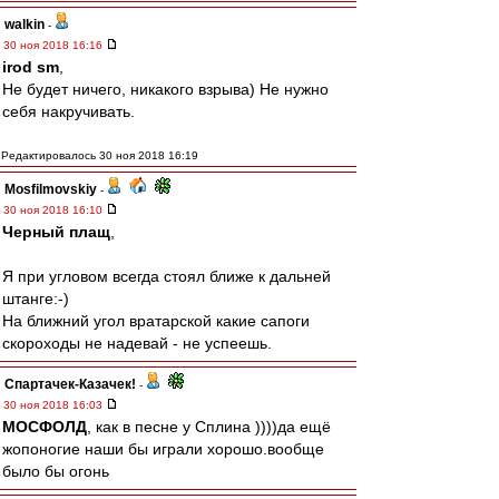
walkin
-
30 ноя 2018 16:16
irod sm
,
Не будет ничего, никакого взрыва) Не нужно
себя накручивать.
Редактировалось 30 ноя 2018 16:19
Mosfilmovskiy
-
30 ноя 2018 16:10
Черный плащ
,
Я при угловом всегда стоял ближе к дальней
штанге:-)
На ближний угол вратарской какие сапоги
скороходы не надевай - не успеешь.
Спартачек-Казачек!
-
30 ноя 2018 16:03
МОСФОЛД
, как в песне у Сплина ))))да ещё
жопоногие наши бы играли хорошо.вообще
было бы огонь