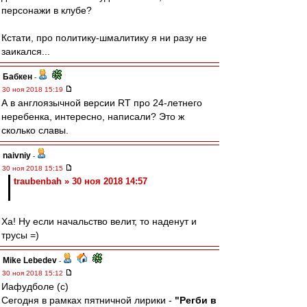
персонажи в клубе?
Кстати, про политику-шмалитику я ни разу не
заикался...
Бабкен
-
30 ноя 2018 15:19
А в англоязычной версии RT про 24-летнего
неребенка, интересно, написали? Это ж
сколько славы.
naivniy
-
30 ноя 2018 15:15
traubenbah » 30 ноя 2018 14:57
Ха! Ну если начальство велит, то наденут и
трусы =)
Mike Lebedev
-
30 ноя 2018 15:12
Иафудболе (с)
Сегодня в рамках пятничной лирики -
"Регби в