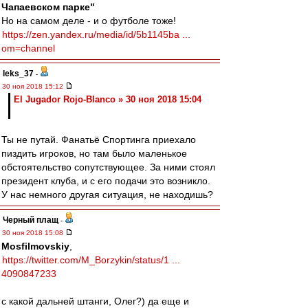
Чапаевском парке"
Но на самом деле - и о футболе тоже!
https://zen.yandex.ru/media/id/5b1145ba ...
om=channel
leks_37
-
30 ноя 2018 15:12
El Jugador Rojo-Blanco » 30 ноя 2018 15:04
Ты не путай. Фанатьё Спортинга приехало
пиздить игроков, но там было маленькое
обстоятельство сопутствующее. За ними стоял
президент клуба, и с его подачи это возникло.
У нас немного другая ситуация, не находишь?
Черный плащ
-
30 ноя 2018 15:08
Mosfilmovskiy
,
https://twitter.com/M_Borzykin/status/1 ...
4090847233
с какой дальней штанги, Олег?) да еще и