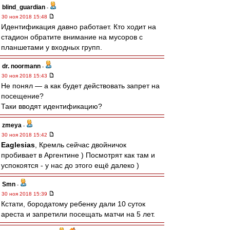
blind_guardian
-
30 ноя 2018 15:48
Идентификация давно работает. Кто ходит на
стадион обратите внимание на мусоров с
планшетами у входных групп.
dr. noormann
-
30 ноя 2018 15:43
Не понял — а как будет действовать запрет на
посещение?
Таки вводят идентификацию?
zmeya
-
30 ноя 2018 15:42
Eaglesias
, Кремль сейчас двойничок
пробивает в Аргентине ) Посмотрят как там и
успокоятся - у нас до этого ещё далеко )
Smn
-
30 ноя 2018 15:39
Кстати, бородатому ребенку дали 10 суток
ареста и запретили посещать матчи на 5 лет.