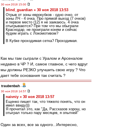
30 ноя 2018 15:00
blind_guardian » 30 ноя 2018 13:53
Отрыв от зоны еврокубков - одно очко. от
зоны ЛЧ - 4 очка. Про прямой выход (7 очков)
и первое место (12) я не заикаюсь. 4 очка
отыгрываются? При том что мы обыграли
Краснодар, не проиграли коням и сейчас
будем играть с Локомотивом?
В Кубке проходимая сетка? Проходимая.
Как мы там сыграли с Уралом и Арсеналом
недавно в ЧР ? И, самое главное, с чего вдруг
мы должны РЕЗКО улучшить свою игру ? Что
дает тебе основания так считать ?
traubenbah
-
30 ноя 2018 14:57
naivniy » 30 ноя 2018 13:57
Ещенко пишет так, что тяжело понять, что он
имел ввиду)))
Я прочитал это, как "Да, Рассказов хорош, но
отыграл только пару месяцев, я опытней"
Один за всех, все за одного...Интересно,