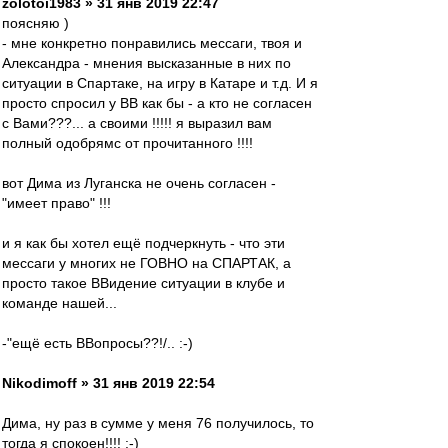
zolotoi1983 » 31 янв 2019 22:47
поясняю )
- мне конкретно понравились мессаги, твоя и
Александра - мнения высказанные в них по
ситуации в Спартаке, на игру в Катаре и т.д. И я
просто спросил у ВВ как бы - а кто не согласен
с Вами???... а своими !!!!! я выразил вам
полный одобрямс от прочитанного !!!!
вот Дима из Луганска не очень согласен -
"имеет право" !!!
и я как бы хотел ещё подчеркнуть - что эти
мессаги у многих не ГОВНО на СПАРТАК, а
просто такое ВВидение ситуации в клубе и
команде нашей...
-"ещё есть ВВопросы??!/.. :-)
Nikodimoff » 31 янв 2019 22:54
Дима, ну раз в сумме у меня 76 получилось, то
тогда я спокоен!!!! :-)