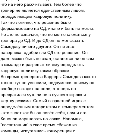
что на него рассчитывает. Тем более что
тренер не является единственным лицом,
определяющим кадровую политику.
Так что логично, что решение было
формализовано на СД, иначе и быть не могло.
Но это не означает, что не могло сложиться у
тренера до СД. И до СД он не мог сказать
Самедову ничего другого. Он не знал
наверняка, одобрит ли СД его решение. Он
даже может быть не знал, останется ли он сам
в команде и разрешат ли ему определять
кадровую политику таким образом.
Во время тренерства Карреры Самедова как-то
только тут не уесосили, недоумевая почему он
вообще выходит на поле, а теперь он
превратился чуть ли не в лучшего игрока и
жертву режима. Самый возрастной игрок с
определённым авторитетом и темпераментом
- кто знает как бы он повёл себя, начни его
Кононов мариновать на лавке. Напомню,
"воспитанник" в свое время сбежал из
команды, испугавшись конкуренции с