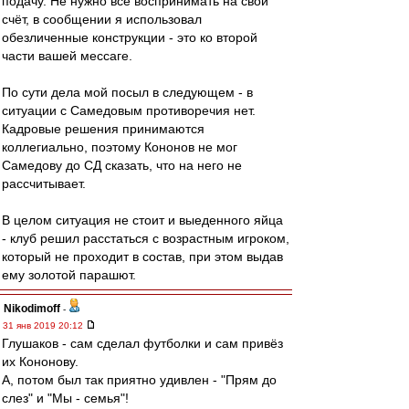
подачу. Не нужно все воспринимать на свой
счёт, в сообщении я использовал
обезличенные конструкции - это ко второй
части вашей мессаге.
По сути дела мой посыл в следующем - в
ситуации с Самедовым противоречия нет.
Кадровые решения принимаются
коллегиально, поэтому Кононов не мог
Самедову до СД сказать, что на него не
рассчитывает.
В целом ситуация не стоит и выеденного яйца
- клуб решил расстаться с возрастным игроком,
который не проходит в состав, при этом выдав
ему золотой парашют.
Nikodimoff
-
31 янв 2019 20:12
Глушаков - сам сделал футболки и сам привёз
их Кононову.
А, потом был так приятно удивлен - "Прям до
слез" и "Мы - семья"!