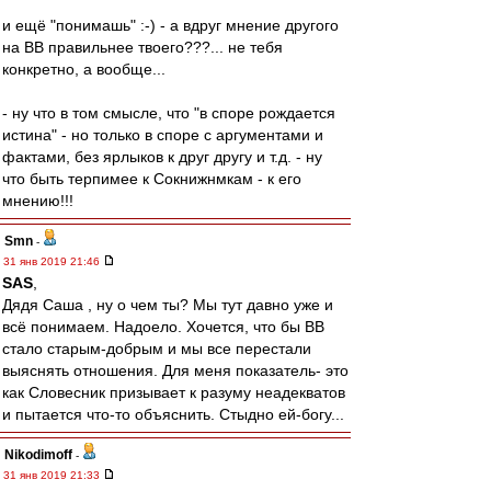
и ещё "понимашь" :-) - а вдруг мнение другого
на ВВ правильнее твоего???... не тебя
конкретно, а вообще...
- ну что в том смысле, что "в споре рождается
истина" - но только в споре с аргументами и
фактами, без ярлыков к друг другу и т.д. - ну
что быть терпимее к Сокнижнмкам - к его
мнению!!!
Smn
-
31 янв 2019 21:46
SAS
,
Дядя Саша , ну о чем ты? Мы тут давно уже и
всё понимаем. Надоело. Хочется, что бы ВВ
стало старым-добрым и мы все перестали
выяснять отношения. Для меня показатель- это
как Словесник призывает к разуму неадекватов
и пытается что-то объяснить. Стыдно ей-богу...
Nikodimoff
-
31 янв 2019 21:33