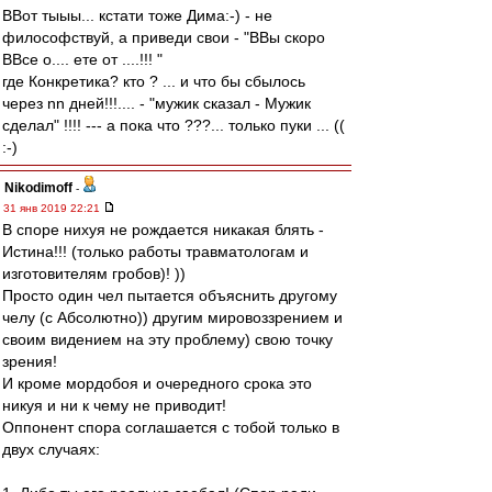
ВВот тыыы... кстати тоже Дима:-) - не
философствуй, а приведи свои - "ВВы скоро
ВВсе о.... ете от ....!!! "
где Конкретика? кто ? ... и что бы сбылось
через nn дней!!!.... - "мужик сказал - Мужик
сделал" !!!! --- а пока что ???... только пуки ... ((
:-)
Nikodimoff
-
31 янв 2019 22:21
В споре нихуя не рождается никакая блять -
Истина!!! (только работы травматологам и
изготовителям гробов)! ))
Просто один чел пытается объяснить другому
челу (с Абсолютно)) другим мировоззрением и
своим видением на эту проблему) свою точку
зрения!
И кроме мордобоя и очередного срока это
никуя и ни к чему не приводит!
Оппонент спора соглашается с тобой только в
двух случаях: