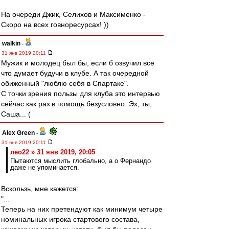
На очереди Джик, Селихов и Максименко -
Скоро на всех говноресурсах! ))
walkin
-
31 янв 2019 20:11
Мужик и молодец был бы, если б озвучил все
что думает будучи в клубе. А так очередной
обиженный "люблю себя в Спартаке".
С точки зрения пользы для клуба это интервью
сейчас как раз в помощь безусловно. Эх, ты,
Саша... (
Alex Green
-
31 янв 2019 20:11
лео22 » 31 янв 2019, 20:05
Пытаются мыслить глобально, а о Фернандо
даже не упоминается.
Вскользь, мне кажется:
"...
Теперь на них претендуют как минимум четыре
номинальных игрока стартового состава,