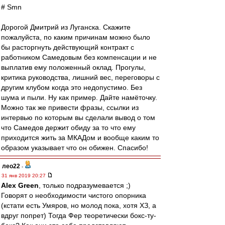
# Smn
Дорогой Дмитрий из Луганска. Скажите
пожалуйста, по каким причинам можно было
бы расторгнуть действующий контракт с
работником Самедовым без компенсации и не
выплатив ему положенный оклад. Прогулы,
критика руководства, лишний вес, переговоры с
другим клубом когда это недопустимо. Без
шума и пыли. Ну как пример. Дайте намёточку.
Можно так же привести фразы, ссылки из
интервью по которым вы сделали вывод о том
что Самедов держит обиду за то что ему
приходится жить за МКАДом и вообще каким то
образом указывает что он обижен. Спасибо!
лео22
-
31 янв 2019 20:27
Alex Green
, только подразумевается ;)
Говорят о необходимости чистого опорника
(кстати есть Умяров, но молод пока, хотя ХЗ, а
вдруг попрет) Тогда Фер теоретически бокс-ту-