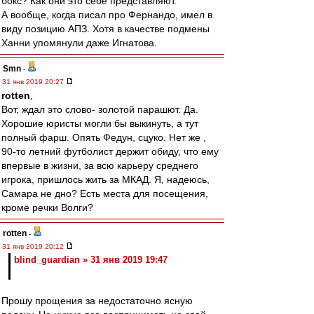
бокс? Как они это себе представляют.
А вообще, когда писал про Фернандо, имел в
виду позицию АПЗ. Хотя в качестве подмены
Ханни упомянули даже Игнатова.
Smn
-
31 янв 2019 20:27
rotten
,
Вот, ждал это слово- золотой парашют. Да.
Хорошие юристы могли бы выкинуть, а тут
полный фарш. Опять Федун, сцуко. Нет же ,
90-то летний футболист держит обиду, что ему
впервые в жизни, за всю карьеру среднего
игрока, пришлось жить за МКАД. Я, надеюсь,
Самара не дно? Есть места для посещения,
кроме речки Волги?
rotten
-
31 янв 2019 20:12
blind_guardian » 31 янв 2019 19:47
Прошу прощения за недостаточно ясную