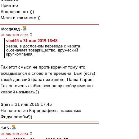
Приятно
Вопросов нет )))
Меня и так много ))
МосфОлд
-
31 янв 2019 22:56
vlad45 » 31 янв 2019 16:48
хевра, в дословном переводе с иврита
обозначает товарищество, дружеский
круг,компания.
Так этот смысл не противоречит тому что
вкладывался в слово в те времена. Был (есть)
такой древний фанат из хипов - Паша Ларин.
Так он очень любил всю нашу шоблу именно
хеврой называть.))
Smn
» 31 янв 2019 17:45
Не настолько Каррерафилы, насколько
Федунофобы!))
SAS
-
31 янв 2019 22:54