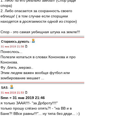
1. Либо ты его реально заебал! (Спор ради
спора)
2. Либо опасается за сохранность своего
еблища! ( в том случае если спорщики
находятся в досягаемости одной из сторон)
Спор - это самая уебищная штука на земле!!!
Стараюсь думать
-
31 янв 2019 21:58
Понеслось...
Полезли копаться в словах Кононова и про
Кононова.
Фу ,блять ,мерзко..
Этим людям важен вообще футбол или
зомбирование мешает ...
SAS
-
31 янв 2019 21:53
Smn » 31 янв 2019 21:46
я только ЗААА!!!!- "за Доброту!!!!"
только прошу слёзно опять?! - "на ВВ и в
Бане?! ВВсе равны!!!"... ну типа без дяди... :-)