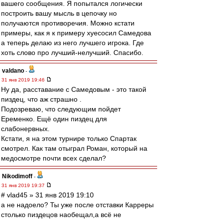
вашего сообщения. Я попытался логически
построить вашу мысль в цепочку но
получаются противоречия. Можно кстати
примеры, как я к примеру хуесосил Самедова
а теперь делаю из него лучшего игрока. Где
хоть слово про лучший-нелучший. Спасибо.
valdano
-
31 янв 2019 19:46
Ну да, расставание с Самедовым - это такой
пиздец, что аж страшно .
Подозреваю, что следующим пойдет
Еременко. Ещё один пиздец для
слабонервных.
Кстати, я на этом турнире только Спартак
смотрел. Как там отыграл Роман, который на
медосмотре почти всех сделал?
Nikodimoff
-
31 янв 2019 19:37
# vlad45 » 31 янв 2019 19:10
а не надоело? Ты уже после отставки Карреры
столько пиздецов наобещал,а всё не