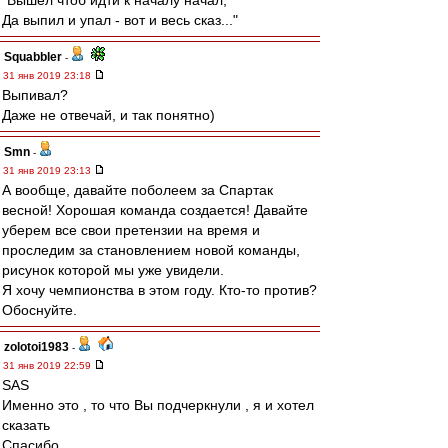
"Вышел чтоб идти к началу начал,
Да выпил и упал - вот и весь сказ..."
Squabbler
-
31 янв 2019 23:18
Выпивал?
Даже не отвечай, и так понятно)
Smn
-
31 янв 2019 23:13
А вообще, давайте поболеем за Спартак
весной! Хорошая команда создается! Давайте
уберем все свои претензии на время и
проследим за становлением новой команды,
рисунок которой мы уже увидели.
Я хочу чемпионства в этом году. Кто-то против?
Обоснуйте.
zolotoi1983
-
31 янв 2019 22:59
SAS
Именно это , то что Вы подчеркнули , я и хотел
сказать
Спасибо