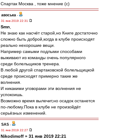
Спартак Москва , тоже мнение (с)
авоська
-
31 янв 2019 22:31
Smn
,
Не знаю как насчёт старой,но Книге достаточно
сложно быть доброй,когда в клубе происходят
реально нехорошие вещи.
Например самыми подлыми способами
выживают из команды очень популярного
среди болельщиков тренера.
В любой другой спартаковской болельщицкой
среде происходят примерно такие же
волнения.
И никакими уговорами эти волнения не
успокоишь.
Возможно время вылечит,но осадок останется
по-любому.Пока в клубе не произойдёт
серьёзных изменений.
SAS
-
31 янв 2019 22:27
Nikodimoff » 31 янв 2019 22:21