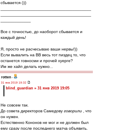
сбывается-)))
_______________________________________
_______________________________________
_____________
Все с точностью, до наоборот сбывается и
каждый день!
Я, просто не расчесываю ваши нервы!))
Если вывалить на ВВ весь тот пиздец то, что
останется говносми и прочей хуерге?
Им же хайп делать нужно...
rotten
-
31 янв 2019 19:32
blind_guardian » 31 янв 2019 19:05
Не совсем так.
До совета директоров Самедову
говорили
, что
он нужен.
Естественно Кононов не мог и не должен был
ему сразу после последнего матча объявить,