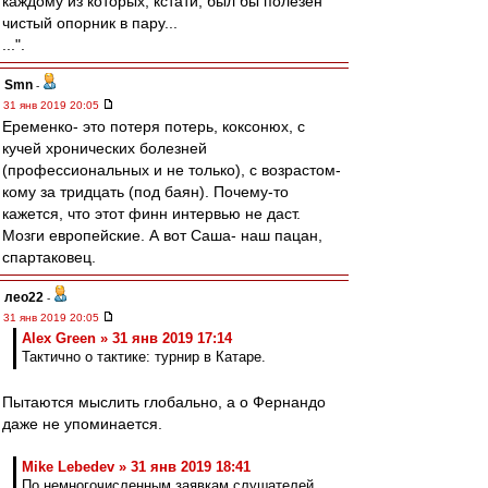
каждому из которых, кстати, был бы полезен
чистый опорник в пару...
...".
Smn
-
31 янв 2019 20:05
Еременко- это потеря потерь, коксонюх, с
кучей хронических болезней
(профессиональных и не только), с возрастом-
кому за тридцать (под баян). Почему-то
кажется, что этот финн интервью не даст.
Мозги европейские. А вот Саша- наш пацан,
спартаковец.
лео22
-
31 янв 2019 20:05
Alex Green » 31 янв 2019 17:14
Тактично о тактике: турнир в Катаре.
Пытаются мыслить глобально, а о Фернандо
даже не упоминается.
Mike Lebedev » 31 янв 2019 18:41
По немногочисленным заявкам слушателей