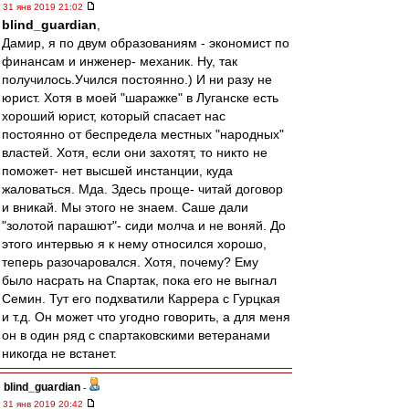
31 янв 2019 21:02
blind_guardian
,
Дамир, я по двум образованиям - экономист по
финансам и инженер- механик. Ну, так
получилось.Учился постоянно.) И ни разу не
юрист. Хотя в моей "шаражке" в Луганске есть
хороший юрист, который спасает нас
постоянно от беспредела местных "народных"
властей. Хотя, если они захотят, то никто не
поможет- нет высшей инстанции, куда
жаловаться. Мда. Здесь проще- читай договор
и вникай. Мы этого не знаем. Саше дали
"золотой парашют"- сиди молча и не воняй. До
этого интервью я к нему относился хорошо,
теперь разочаровался. Хотя, почему? Ему
было насрать на Спартак, пока его не выгнал
Семин. Тут его подхватили Каррера с Гурцкая
и т.д. Он может что угодно говорить, а для меня
он в один ряд с спартаковскими ветеранами
никогда не встанет.
blind_guardian
-
31 янв 2019 20:42