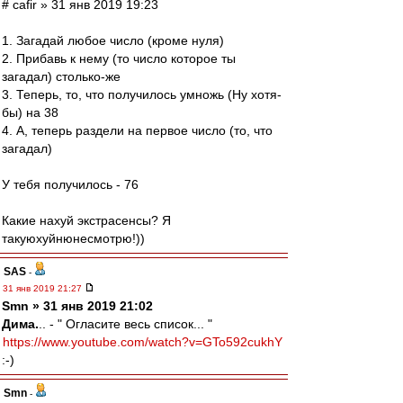
# cafir » 31 янв 2019 19:23
1. Загадай любое число (кроме нуля)
2. Прибавь к нему (то число которое ты
загадал) столько-же
3. Теперь, то, что получилось умножь (Ну хотя-
бы) на 38
4. А, теперь раздели на первое число (то, что
загадал)
У тебя получилось - 76
Какие нахуй экстрасенсы? Я
такуюхуйнюнесмотрю!))
SAS
-
31 янв 2019 21:27
Smn » 31 янв 2019 21:02
Дима.
.. - " Огласите весь список... "
https://www.youtube.com/watch?v=GTo592cukhY
:-)
Smn
-