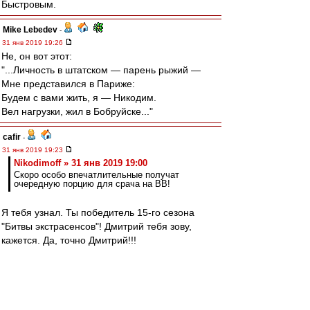
Быстровым.
Mike Lebedev
-
31 янв 2019 19:26
Не, он вот этот:
"...Личность в штатском — парень рыжий —
Мне представился в Париже:
Будем с вами жить, я — Никодим.
Вел нагрузки, жил в Бобруйске..."
cafir
-
31 янв 2019 19:23
Nikodimoff » 31 янв 2019 19:00
Скоро особо впечатлительные получат
очередную порцию для срача на ВВ!
Я тебя узнал. Ты победитель 15-го сезона
"Битвы экстрасенсов"! Дмитрий тебя зову,
кажется. Да, точно Дмитрий!!!
vlad45
-
31 янв 2019 19:10
Nikodimoff
,
а не надоело? Ты уже после отставки Карреры