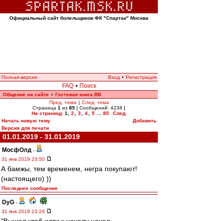
Официальный сайт болельщиков ФК "Спартак" Москва
Полная версия
Вход
•
Регистрация
FAQ
•
Поиск
Общение на сайте
Гостевая книга ВВ
»
Пред. тема
|
След. тема
Страница
1
из
85
[ Сообщений: 4238 ]
На страницу
1
,
2
,
3
,
4
,
5
...
85
След.
Начать новую тему
Добавить
Версия для печати
01.01.2019 - 31.01.2019
МосфОлд
-
31 янв 2019 23:50
А бамжы, тем временем, негра покупают!
(настоящего) ))
Последнее сообщение
DyG
-
31 янв 2019 23:26