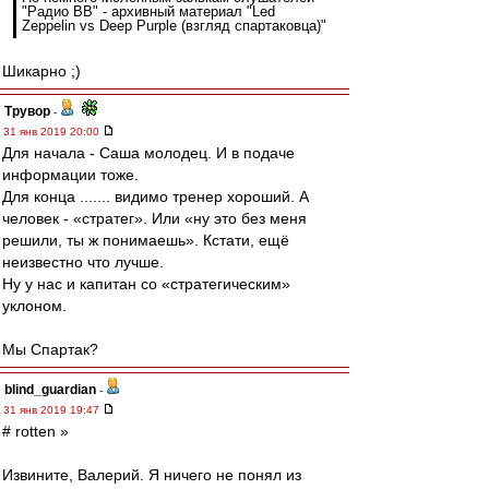
"Радио ВВ" - архивный материал "Led
Zeppelin vs Deep Purple (взгляд спартаковца)"
Шикарно ;)
Трувор
-
31 янв 2019 20:00
Для начала - Саша молодец. И в подаче
информации тоже.
Для конца ....... видимо тренер хороший. А
человек - «стратег». Или «ну это без меня
решили, ты ж понимаешь». Кстати, ещё
неизвестно что лучше.
Ну у нас и капитан со «стратегическим»
уклоном.
Мы Спартак?
blind_guardian
-
31 янв 2019 19:47
# rotten »
Извините, Валерий. Я ничего не понял из