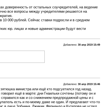
ках доверенность от остальных соучредителей, на ведение
 Обычно все вопросы между учредителями решаются на
кратия.
в 10 000 рублей. Сейчас ставки подросли и в среднем
елких юр. лицах и новые администрации будут вести
Добавлено:
30 апр 2019 15:49
Добавлено:
30 апр 2019 15:46
 зятюшка министра или ещё кто подсуетился год назад.
и говорил ещё в марте: дни Гнаильки сочтены (потому он и
н справился как и со снижением предпродажной цены и с
патель есть и по-моему даже не один. И предлагают что-то
зис в лице Зобнина, Джикии, Фернандо и Кутепова не успел