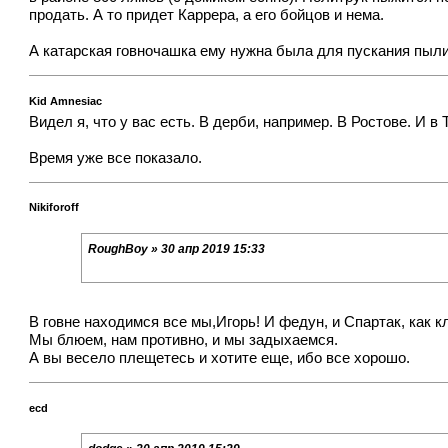
продать. А то придет Каррера, а его бойцов и нема.
А катарская говночашка ему нужна была для пускания пыл
Kid Amnesiac
Видел я, что у вас есть. В дерби, например. В Ростове. И в
Время уже все показало.
Nikiforoff
RoughBoy » 30 апр 2019 15:33
В говне находимся все мы,Игорь! И федун, и Спартак, как кл
Мы блюем, нам противно, и мы задыхаемся.
А вы весело плещетесь и хотите еще, ибо все хорошо.
ecd