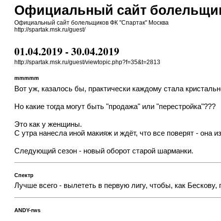
Официальный сайт болельщик
Официальный сайт болельщиков ФК "Спартак" Москва
http://spartak.msk.ru/guest/
01.04.2019 - 30.04.2019
http://spartak.msk.ru/guest/viewtopic.php?f=35&t=2813
mmmmm
Вот уж, казалось бы, практически каждому стала кристаль
Но какие тогда могут быть "продажа" или "перестройка"???
Это как у женщины.
С утра нанесла иной макияж и ждёт, что все поверят - она 
Следующий сезон - новый оборот старой шарманки.
Спектр
Лучше всего - вылететь в первую лигу, чтобы, как Бескову,
ANDY-rws