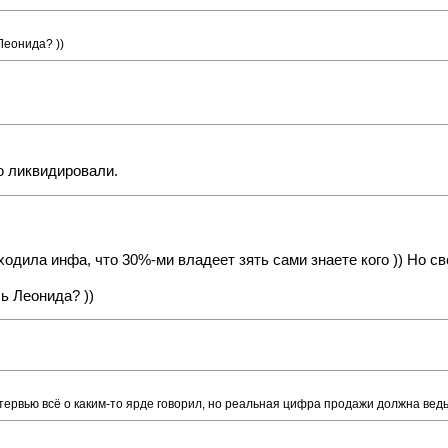
Леонида? ))
ю ликвидировали.
оходила инфа, что 30%-ми владеет зять сами знаете кого )) Но с
ь Леонида? ))
интервью всё о каким-то ярде говорил, но реальная цифра продажи должна ве