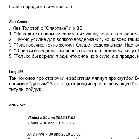
барин передает всем привет)
Alex Green
...Лев Толстой о "Спартаке" и о ВВ:
1. "Не верьте словам ни своим, ни чужим, верьте только дел
2. "Нужно усилие для всякого воздержания, но из всех таки
3. "Красноречие, точно жемчуг, блещет содержанием. Наст
4. "Ошибки и недосмотры ясно сознающего человека могут
5. "Только бы верили люди, что сила не в силе, а в правде,
Lorgal26
Так Кононов про стеночки и забегания ляпнул,про футбол 
своими и "духъом".Заговор,газпром,гинер и не верующие б
титулы пойдут.
ANDY-rws
Vladisl » 30 апр 2019 16:02
Vladisl » 30 апр 2019 16:02
ANDY-rws » 30 апр 2019 15:56