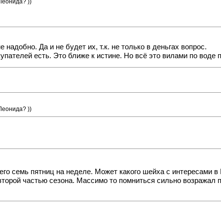
Леонида? ))
е надобно. Да и не будет их, т.к. не только в деньгах вопрос.
упателей есть. Это ближе к истине. Но всё это вилами по воде п
Леонида? ))
него семь пятниц на неделе. Может какого шейха с интересами в
торой частью сезона. Массимо то помниться сильно возражал пр