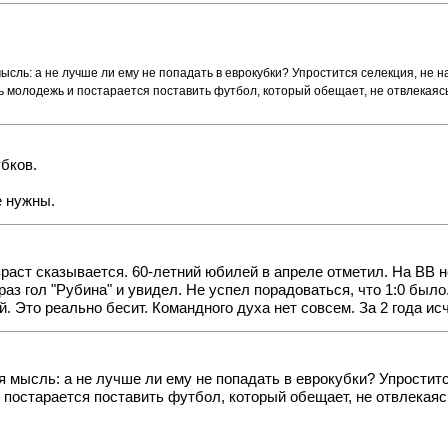
сль: а не лучше ли ему не попадать в еврокубки? Упростится селекция, не 
ь молодежь и постарается поставить футбол, который обещает, не отвлекая
убков.
е нужны.
зраст сказывается. 60-летний юбилей в апреле отметил. На ВВ 
раз гол "Рубина" и увидел. Не успел порадоваться, что 1:0 было
 Это реально бесит. Командного духа нет совсем. За 2 года исч
 мысль: а не лучше ли ему не попадать в еврокубки? Упростит
 постарается поставить футбол, который обещает, не отвлекая