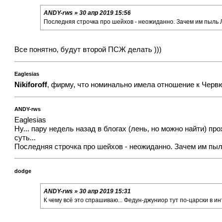
ANDY-rws » 30 апр 2019 15:56
Последняя строчка про шейхов - неожиданно. Зачем им пыль 
Все понятно, будут второй ПСЖ делать )))
Eaglesias
Nikiforoff
, фирму, что номинально имела отношение к Черв
ANDY-rws
Eaglesias
Ну... пару недель назад в блогах (лень, но можно найти) пр
суть...
Последняя строчка про шейхов - неожиданно. Зачем им пыл
dodge
ANDY-rws » 30 апр 2019 15:31
К чему всё это спрашиваю... Федун-джуниор тут по-царски в 