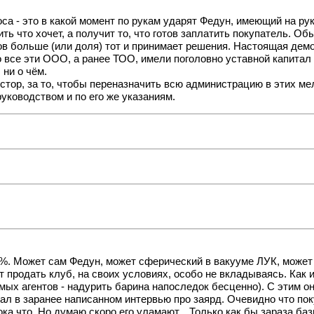
са - это в какой момент по рукам ударят Федун, имеющий на ру
ить что хочет, а получит то, что готов заплатить покупатель.
ов больше (или доля) тот и принимает решения. Настоящая демо
 все эти ООО, а ранее ТОО, имели поголовно уставной капитал 
 ни о чём.
стор, за то, чтобы переназначить всю администрацию в этих м
руководством и по его же указаниям.
30%. Может сам Федун, может сферический в вакууме ЛУК, может
ет продать клуб, на своих условиях, особо не вкладываясь. Как 
мых агентов - надурить барина напоследок бесценно). С этим о
л в заранее написанном интервью про заярд. Очевидно что поку
ка что. Но думаю скоро его уламают... Только как бы зараза ба