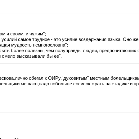
ам и своим, и чужим";
х усилий самое трудное - это усилие воздержания языка. Оно же
оящая мудрость немногословна";
 быть более полезны, чем полуправды людей, предпочитающих о
 и смело высказывали бы ее".
Бескова,лично сбегал к ОИРу,"духовитым" местным болельщикам
олельщики мешают,надо побольше сосисок жрать на стадике и пр