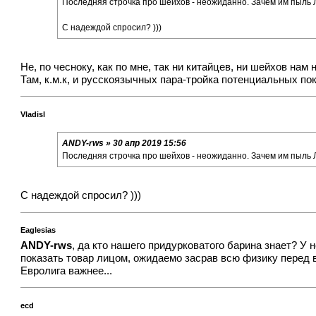
Последняя строчка про шейхов - неожиданно. Зачем им пыль 
С надеждой спросил? )))
Не, по чесноку, как по мне, так ни китайцев, ни шейхов нам н
Там, к.м.к, и русскоязычных пара-тройка потенциальных пок
Vladisl
ANDY-rws » 30 апр 2019 15:56
Последняя строчка про шейхов - неожиданно. Зачем им пыль 
С надеждой спросил? )))
Eaglesias
ANDY-rws
, да кто нашего придурковатого барина знает? У 
показать товар лицом, ожидаемо засрав всю физику перед в
Евролига важнее...
ecd