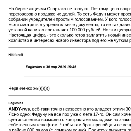
На бирже акциями Спартака не торгуют. Поэтому цена вопро
переговоров о продаже их долей. То есть Федун может прос
собрании учредителей простым голосованием. У кого голос
Если смотреть в учредительные документы, то не так давно
уставной капитал составляет 100 000 рублей. Но эти цифры
Настоящая цифра - это сколько готов заплатить новый инве
хозяйство в интересах нового инвестора под его же чутким 
Nikiforoff
Eaglesias » 30 апр 2019 15:46
Червиченко жы)))))))
Eaglesias
ANDY-rws
, всё-таки точно неизвестно кто владеет этими 
Ясно одно: Федуну на все пох уже с лета 17-го. Он сам хоч
суетился елико возможно с контрактами молодежи на знако
собственным гешефтом. Чтобы там брат-пропойца и не веща
в районе 800 лямов (с домиком еснно). Политрук пыжится по