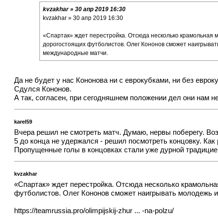
kvzakhar » 30 апр 2019 16:30
kvzakhar » 30 апр 2019 16:30
«Спартак» ждет перестройка. Отсюда несколько крамольная мы
дорогостоящих футболистов. Олег Кононов сможет наигрыват
международные матчи.
Да не будет у нас Кононова ни с еврокубками, ни без еврок
Сдулся Кононов.
А так, согласен, при сегодняшнем положении дел они нам н
karel59
Вчера решил не смотреть матч. Думаю, нервы поберегу. Во
5 до конца не удержался - решил посмотреть концовку. Как 
Пропущенные голы в концовках стали уже дурной традицией.
kvzakhar
«Спартак» ждет перестройка. Отсюда несколько крамольная
футболистов. Олег Кононов сможет наигрывать молодежь и
https://teamrussia.pro/olimpijskij-zhur ... -na-polzu/