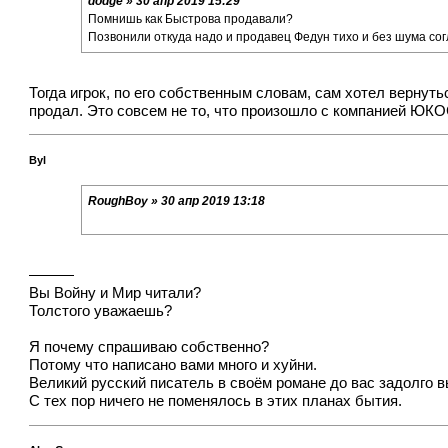
dodge » 30 апр 2019 15:29
Помнишь как Быстрова продавали?
Позвонили откуда надо и продавец Федун тихо и без шума сог
Тогда игрок, по его собственным словам, сам хотел вернуть
продал. Это совсем не то, что произошло с компанией ЮКО
Byl
RoughBoy » 30 апр 2019 13:18
———
Вы Войну и Мир читали?
Толстого уважаешь?
Я почему спрашиваю собственно?
Потому что написано вами много и хуйни.
Великий русский писатель в своём романе до вас задолго в
С тех пор ничего не поменялось в этих планах бытия.