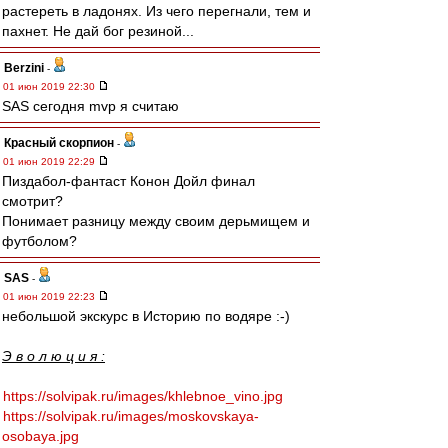
растереть в ладонях. Из чего перегнали, тем и
пахнет. Не дай бог резиной...
Berzini
-
01 июн 2019 22:30
SAS сегодня mvp я считаю
Красный скорпион
-
01 июн 2019 22:29
Пиздабол-фантаст Конон Дойл финал
смотрит?
Понимает разницу между своим дерьмищем и
футболом?
SAS
-
01 июн 2019 22:23
небольшой экскурс в Историю по водяре :-)
Э в о л ю ц и я :
https://solvipak.ru/images/khlebnoe_vino.jpg
https://solvipak.ru/images/moskovskaya-
osobaya.jpg