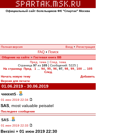
Официальный сайт болельщиков ФК "Спартак" Москва
Полная версия
Вход
•
Регистрация
FAQ
•
Поиск
Общение на сайте
Гостевая книга ВВ
»
Пред. тема
|
След. тема
Страница
97
из
105
[ Сообщений: 5225 ]
На страницу
Пред.
1
...
94
,
95
,
96
,
97
,
98
,
99
,
100
...
105
След.
Начать новую тему
Добавить
Версия для печати
01.06.2019 - 30.06.2019
чннхнпS
-
01 июн 2019 22:34
SAS
, most valuable peisatel
Последнее сообщение
SAS
-
01 июн 2019 22:33
Berzini » 01 июн 2019 22:30