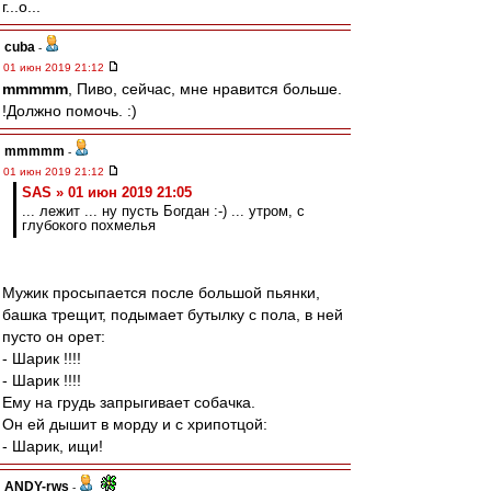
г...о...
cuba
-
01 июн 2019 21:12
mmmmm
, Пиво, сейчас, мне нравится больше.
!Должно помочь. :)
mmmmm
-
01 июн 2019 21:12
SAS » 01 июн 2019 21:05
... лежит ... ну пусть Богдан :-) ... утром, с
глубокого похмелья
Мужик просыпается после большой пьянки,
башка трещит, подымает бутылку с пола, в ней
пусто он орет:
- Шарик !!!!
- Шарик !!!!
Ему на грудь запрыгивает собачка.
Он ей дышит в морду и с хрипотцой:
- Шарик, ищи!
ANDY-rws
-