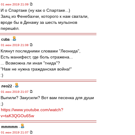
01 июн 2019 21:09
И о Спартаке (ну как о Спартаке...)
Заяц из Фенебахчи, которого к нам сватали,
вроде бы в Динаму за шесть мульонов
перешёл.
cuba
-
01 июн 2019 21:08
Клянут последними словами "Леонида",
Есть манифест, где боль отражена...
... Возможна ли иная "гнида"?
"Нам не нужна гражданская война!"
:)
лео22
-
01 июн 2019 21:07
Выпили? Закусили? Вот вам песенка для души
;)
https://www.youtube.com/watch?
v=taK3QGOu65w
mmmmm
-
01 июн 2019 21:07