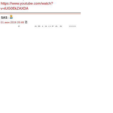
https://www.youtube.com/watch?
v=tUG0EkZAXDA
SAS
-
01 июн 2019 20:48
.... просто Бляяяя и С П А С И Б О, Вова !!!!!!!
Майк Науменко и Зоопарк - Гопники
Кто это идет, сметая все на своем пути,
кто одет в цветную рубашку и красные носки?
У кого на плече висит сумка с надписью
AC/DC?
У кого на ногах из черной резины грязные
сапоги?
Это гопники!
Это гопники!
Это гопники!