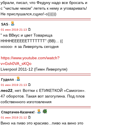
убрали, писал, что Федуну надо все бросать и
с "чистым чеком" лететь к нему и уговаривать!
Не прислушался,сцуко!-о))))))
SAS
-
01 июн 2019 21:13
" на ВВкус и цвет Товарища
ННННЕЕЕЕЕЕТТТТТТТ" (ВВ)... ((
ноооо- я за Ливерпуль сегодня
https://www.youtube.com/watch?
v=Gsh0VA_sKQo
Liverpool 2011-12 (Гимн Ливерпуля)
Гуделл
-
01 июн 2019 21:13
лео22
, нет. Воттки с ЕТИКЕТКОЙ «Самогон».
47 оборотов. Такая вот загогулина. Под плов
собственного изготовления
Спартачек-Казачек!
-
01 июн 2019 21:12
Вино на пиво это красиво...пиво на вино это