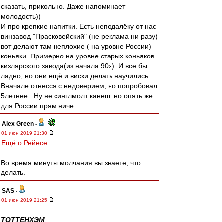
сказать, прикольно. Даже напоминает
молодость))
И про крепкие напитки. Есть неподалёку от нас
винзавод "Прасковейский" (не реклама ни разу)
вот делают там неплохие ( на уровне России)
коньяки. Примерно на уровне старых коньяков
кизлярского завода(из начала 90х). И все бы
ладно, но они ещё и виски делать научились.
Вначале отнесся с недоверием, но попробовал
5летнее.. Ну не синглмолт канеш, но опять же
для России прям ниче.
Alex Green
-
01 июн 2019 21:30
Ещё о Рейесе
.
Во время минуты молчания вы знаете, что
делать.
SAS
-
01 июн 2019 21:25
ТОТТЕНХЭМ