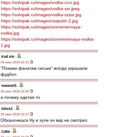
https://solvipak.ru/images/vodka-cccr.jpg
https://solvipak.ru/images/vodka-ssr.jpeg
https://solvipak.ru/images/vodka-ssssr.jpg
https://solvipak.ru/images/rasputin-2.jpg
https://solvipak.ru/images/sovremennaya-
vodka.jpg
https://solvipak.ru/images/sovremennaya-vodka-
1.jpg
irod sm
-
01 июн 2019 22:21
"Покажи фанатам сиськи" всегда украшали
фудбол.
чннхнпS
-
01 июн 2019 22:20
а почему одетая-то
slava1
-
01 июн 2019 22:17
Обхахочишся.Ну и хули он вар не смотрел.
cuba
-