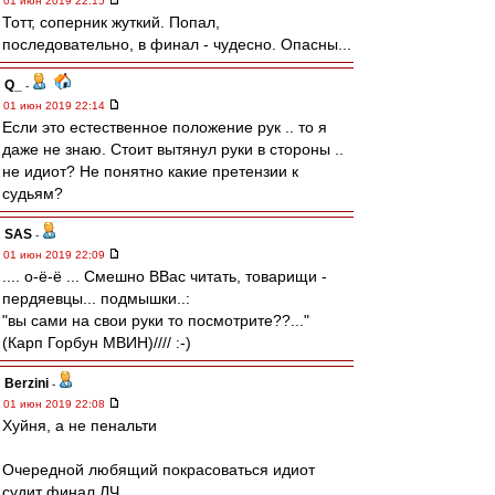
01 июн 2019 22:15
Тотт, соперник жуткий. Попал,
последовательно, в финал - чудесно. Опасны...
Q_
-
01 июн 2019 22:14
Если это естественное положение рук .. то я
даже не знаю. Стоит вытянул руки в стороны ..
не идиот? Не понятно какие претензии к
судьям?
SAS
-
01 июн 2019 22:09
.... о-ё-ё ... Смешно ВВас читать, товарищи -
пердяевцы... подмышки..:
"вы сами на свои руки то посмотрите??..."
(Карп Горбун МВИН)//// :-)
Berzini
-
01 июн 2019 22:08
Хуйня, а не пенальти
Очередной любящий покрасоваться идиот
судит финал ЛЧ