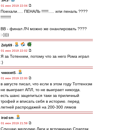
SAS
-
01 июн 2019 22:04
Поехали..... ПЕНАЛЬ !!!!!!..... или пеналь ????
!!!!!!!!!
ВВ - финал ЛЧ можно же онанлировать ????
:-))))
Zely69
-
01 июн 2019 22:02
Я за Тотенхем, потому что за него Рома играл
:)
чннхнпS
-
01 июн 2019 22:00
в августе писал, что если в этом году Тоттенхэм
не выиграет АПЛ, то не выиграет никогда.
есть шанс зацепиться таки за приличный
трофей и вписать себя в историю. перед
летней распродажей на 200-300 лямов
irod sm
-
01 июн 2019 21:59
Слушаю мелодию Лиги и вспоминаю Спартак