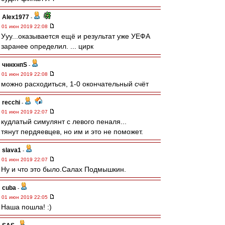
Alex1977
-
01 июн 2019 22:08
Ууу...оказывается ещё и результат уже УЕФА
заранее определил. ... цирк
чннхнпS
-
01 июн 2019 22:08
можно расходиться, 1-0 окончательный счёт
recchi
-
01 июн 2019 22:07
кудлатый симулянт с левого пеналя...
тянут пердяевцев, но им и это не поможет.
slava1
-
01 июн 2019 22:07
Ну и что это было.Салах Подмышкин.
cuba
-
01 июн 2019 22:05
Наша пошла! :)