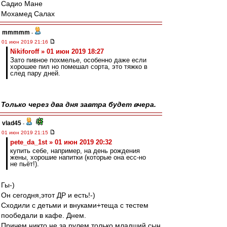
Садио Мане
Мохамед Салах
mmmmm
-
01 июн 2019 21:16
Nikiforoff » 01 июн 2019 18:27
Зато пивное похмелье, особенно даже если
хорошее пил но помешал сорта, это тяжко в
след пару дней.
Только через два дня завтра будет вчера.
vlad45
-
01 июн 2019 21:15
pete_da_1st » 01 июн 2019 20:32
купить себе, например, на день рождения
жены, хорошие напитки (которые она есс-но
не пьёт!).
Гы-)
Он сегодня,этот ДР и есть!-)
Сходили с детьми и внуками+теща с тестем
пообедали в кафе. Днем.
Причем никто не за рулем,только младший сын