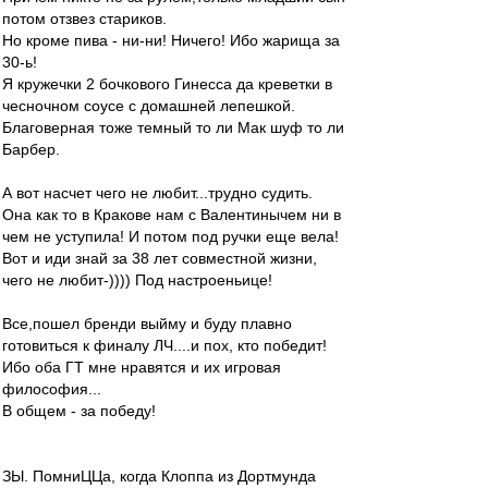
потом отзвез стариков.
Но кроме пива - ни-ни! Ничего! Ибо жарища за
30-ь!
Я кружечки 2 бочкового Гинесса да креветки в
чесночном соусе с домашней лепешкой.
Благоверная тоже темный то ли Мак шуф то ли
Барбер.
А вот насчет чего не любит...трудно судить.
Она как то в Кракове нам с Валентинычем ни в
чем не уступила! И потом под ручки еще вела!
Вот и иди знай за 38 лет совместной жизни,
чего не любит-)))) Под настроеньице!
Все,пошел бренди выйму и буду плавно
готовиться к финалу ЛЧ....и пох, кто победит!
Ибо оба ГТ мне нравятся и их игровая
философия...
В общем - за победу!
ЗЫ. ПомниЦЦа, когда Клоппа из Дортмунда