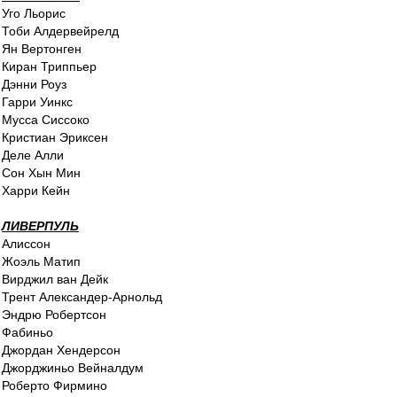
Уго Льорис
Тоби Алдервейрелд
Ян Вертонген
Киран Триппьер
Дэнни Роуз
Гарри Уинкс
Мусса Сиссоко
Кристиан Эриксен
Деле Алли
Сон Хын Мин
Харри Кейн
ЛИВЕРПУЛЬ
Алиссон
Жоэль Матип
Вирджил ван Дейк
Трент Александер-Арнольд
Эндрю Робертсон
Фабиньо
Джордан Хендерсон
Джорджиньо Вейналдум
Роберто Фирмино