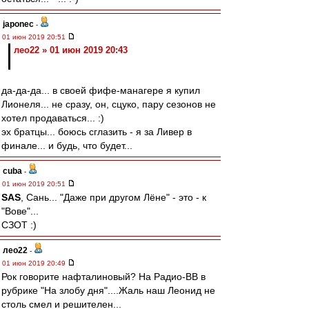
japonec
-
01 июн 2019 20:51
лео22 » 01 июн 2019 20:43
да-да-да... в своей фифе-манагере я купил
Лионеля... не сразу, он, сцуко, пару сезонов не
хотел продаваться... :)
эх братцы... боюсь сглазить - я за Ливер в
финале... и будь, что будет...
cuba
-
01 июн 2019 20:51
SAS
, Сань... "Даже при другом Лёне" - это - к
"Вове"...
СЗОТ :)
лео22
-
01 июн 2019 20:49
Рок говорите нафталиновый? На Радио-ВВ в
рубрике "На злобу дня"....Жаль наш Леонид не
столь смел и решителен...