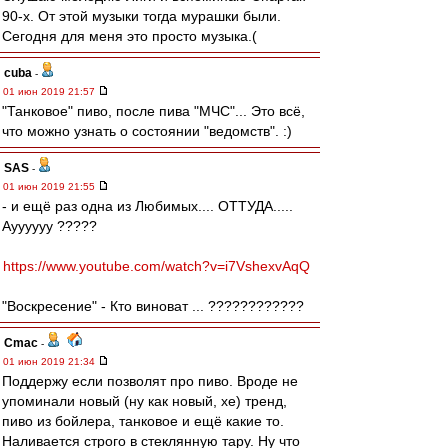
90-х. От этой музыки тогда мурашки были.
Сегодня для меня это просто музыка.(
cuba
-
01 июн 2019 21:57
"Танковое" пиво, после пива "МЧС"... Это всё,
что можно узнать о состоянии "ведомств". :)
SAS
-
01 июн 2019 21:55
- и ещё раз одна из Любимых.... ОТТУДА.....
Ауууууу ?????
https://www.youtube.com/watch?v=i7VshexvAqQ
"Воскресение" - Кто виноват ... ????????????
Cmac
-
01 июн 2019 21:34
Поддержу если позволят про пиво. Вроде не
упоминали новый (ну как новый, хе) тренд,
пиво из бойлера, танковое и ещё какие то.
Наливается строго в стеклянную тару. Ну что