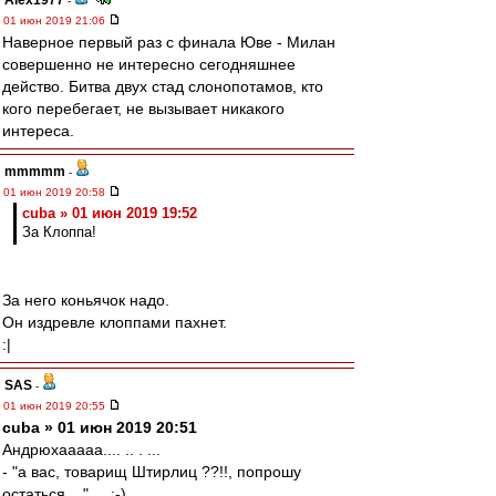
Alex1977
-
01 июн 2019 21:06
Наверное первый раз с финала Юве - Милан
совершенно не интересно сегодняшнее
действо. Битва двух стад слонопотамов, кто
кого перебегает, не вызывает никакого
интереса.
mmmmm
-
01 июн 2019 20:58
cuba » 01 июн 2019 19:52
За Клоппа!
За него коньячок надо.
Он издревле клоппами пахнет.
:|
SAS
-
01 июн 2019 20:55
cuba » 01 июн 2019 20:51
Андрюхааааа.... .. . ...
- "а вас, товарищ Штирлиц ??!!, попрошу
остаться... " ... :-)