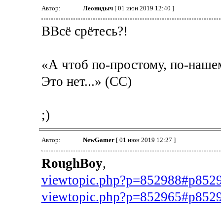
Автор:
Леонидыч
[ 01 июн 2019 12:40 ]
ВВсё срётесь?!
«А чтоб по-простому, по-нашем
Это нет...» (СС)
;)
Автор:
NewGamer
[ 01 июн 2019 12:27 ]
RoughBoy
,
viewtopic.php?p=852988#p852
viewtopic.php?p=852965#p852