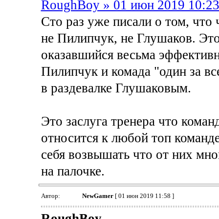
RoughBoy » 01 июн 2019 10:2
Сто раз уже писали о том, что
не Пилипчук, не Глушаков. Эт
оказавшийся весьма эффективн
Пилипчук и комада "один за все
в раздевалке Глушаковым.
Это заслуга тренера что коман
относится к любой топ команд
себя возвышать что от них мно
на палочке.
Автор:
NewGamer
[ 01 июн 2019 11:58 ]
RoughBoy
,