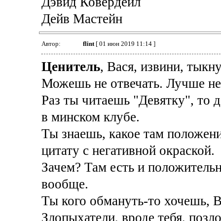
Дэвид Ковердейл
Дейв Мастейн
Автор:
flint
[ 01 июн 2019 11:14 ]
Ценитель
, Вася, извини, тыкн
Можешь не отвечать. Лучше не
Раз ты читаешь "Девятку", то 
в минском клубе.
Ты знаешь, какое там положен
цитату с негативной окраской.
Зачем? Там есть и положительн
вообще.
Ты кого обмануть-то хочешь, В
Злопыхатели, вроде тебя, позл