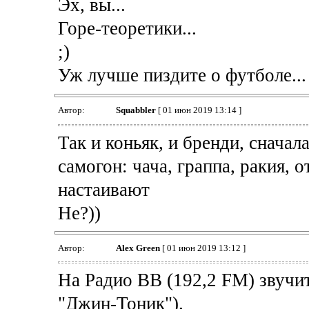
Эх, вы...
Горе-теоретики...
;)
Уж лучше пиздите о футболе...
Автор:
Squabbler
[ 01 июн 2019 13:14 ]
Так и коньяк, и бренди, снача
самогон: чача, граппа, ракия, о
настаивают
Не?))
Автор:
Alex Green
[ 01 июн 2019 13:12 ]
На Радио ВВ (192,2 FM) звучи
"Джин-Тоник").