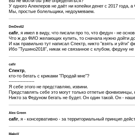
Вы не могли бы уже определиться?
У одного Алекперов не даёт ни копейки денег с 2017 года, 
Мы, простые болельщики, недоумеваем.
DmDes62
cafir
, я имел в виду, что писали про то, что федун - не осн
Что ж до ФИО желающих купить, то сначала нужно дойти д
И как правильно тут написал Спектр, никто "взять и уйти" 
Ибо "Тушино2018", никак не связанное с клубом, федуну не
cafir
Спектр
,
кто-то бегать с криками "Продай мне"?
-----------------
Я себе этого не представляю, извини.
Представлять себе это могут только отпетые фонвизинцы, 
Никто за Федуном бегать не будет. Он один такой. Он - наше
Alex Green
cafir
, я - консервативно - за территориальный принцип дейст
MakxV