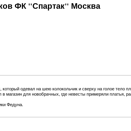
ов ФК "Спартак" Москва
, который одевал на шею колокольчик и сверху на голое тело п
л в магазин для новобрачных, где невесты примеряли платья, р
ики Федуна.