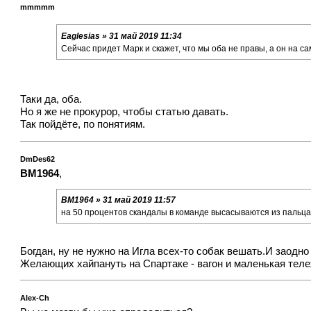
mmmmm
Eaglesias » 31 май 2019 11:34
Сейчас придет Марк и скажет, что мы оба не правы, а он на с
Таки да, оба.
Но я же не прокурор, чтобы статью давать.
Так пойдёте, по понятиям.
DmDes62
BM1964
,
BM1964 » 31 май 2019 11:57
на 50 процентов скандалы в команде высасываются из пальца
Богдан, ну не нужно на Игла всех-то собак вешать.И заодн
Желающих хайпануть на Спартаке - вагон и маленькая тележ
Alex-Ch