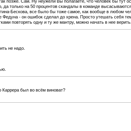
так позже. Сам. Ну неужели Вы полагаете, что человек бы тут о
ло, да только на 50 процентов скандалы в команде высасываютс
стина-Бескова, все было бы тоже самое, как вообще в любом че
е Федуна - он ошибок сделал до хрена. Просто утешать себя тем
ками повторять одну и ту же мантру, можно начать в нее верить
ить не надо.
ью.
о Каррера был во всём виноват?