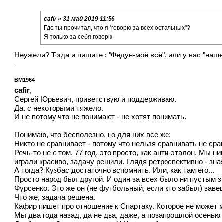
cafir » 31 май 2019 11:56
Где ты прочитал, что я "говорю за всех остальных"?
Я только за себя говорю
Неужели? Тогда и пишите : "Федун-моё всё", или у вас "на
BM1964
cafir
,
Сергей Юрьевич, приветствую и поддерживаю.
Да, с некоторыми тяжело.
И не потому что не понимают - не хотят понимать.
Понимаю, что бесполезно, но для них все же:
Никто не сравнивает - потому что нельзя сравнивать не сра
Речь-то не о том. 77 год, это просто, как анти-эталон. Мы 
играли красиво, задачу решили. Глядя ретроспективно - зная
А тогда? Кузбас достаточно вспомнить. Или, как там его...
Просто народ был другой. И один за всех было ни пустым 
Фурсенко. Это же он (не футбольный, если кто забыл) заве
Что же, задача решена.
Кафир пишет про отношение к Спартаку. Которое не может м
Мы два года назад, да не два, даже, а позапрошлой осенью