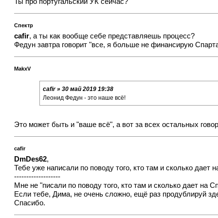
Ты про португальский УК сейчас?
Спектр
cafir
, а ты как вообще себе представляешь процесс?
Федун завтра говорит "все, я больше не финансирую Спартак
MakxV
cafir » 30 май 2019 19:38
Леонид Федун - это наше всё!
Это может быть и "ваше всё", а вот за всех остальных говор
cafir
DmDes62
,
Тебе уже написали по поводу того, кто там и сколько дает н
-------------------
Мне не "писали по поводу того, кто там и сколько дает на Сп
Если тебе, Дима, не очень сложно, ещё раз продублируй зде
Спасибо.