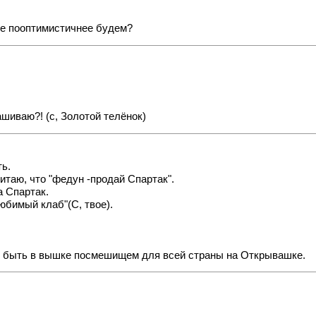
 же пооптимистичнее будем?
рашиваю?! (с, Золотой телёнок)
ть.
читаю, что "федун -продай Спартак".
а Спартак.
любимый клаб"(С, твое).
м быть в вышке посмешищем для всей страны на Открывашке.