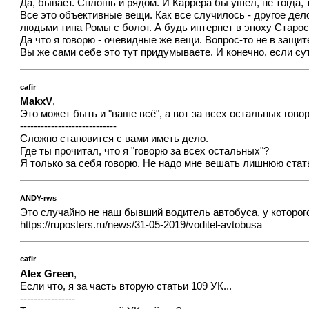
Да, бывает. Сплошь и рядом. И Каррера бы ушел, не тогда, 
Все это объективные вещи. Как все случилось - другое де
людьми типа Ромы с болот. А будь интернет в эпоху Старо
Да что я говорю - очевидные же вещи. Вопрос-то не в защит
Вы же сами себе это тут придумываете. И конечно, если сут
cafir
MakxV
,
Это может быть и "ваше всё", а вот за всех остальных говор
----------------------------
Сложно становится с вами иметь дело.
Где ты прочитал, что я "говорю за всех остальных"?
Я только за себя говорю. Не надо мне вешать лишнюю стат
ANDY-rws
Это случайно не наш бывший водитель автобуса, у которог
https://ruposters.ru/news/31-05-2019/voditel-avtobusa
cafir
Alex Green
,
Если что, я за часть вторую статьи 109 УК...
----------------