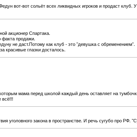
а Федун вот-вот сольёт всех ликвидных игроков и продаст клуб. 
овной акционер Спартака.
о факта продажи.
федуну не даст.Потому как клуб - это "девушка с обременением".
 за красивые глазки досталось.
которым мама перед школой каждый день оставляет на тумбочке 
 всё!!!
вия уголовного закона в пространстве. И речь сугубо про РФ. "С