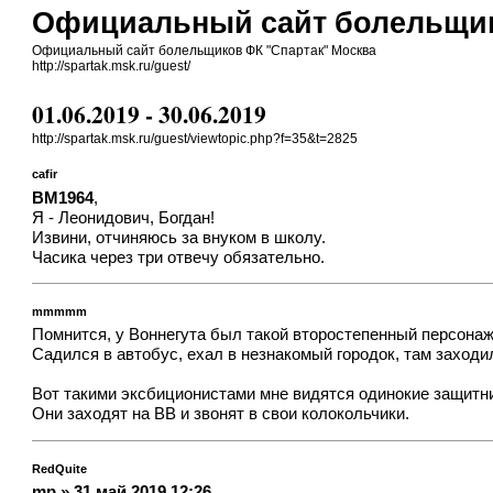
Официальный сайт болельщик
Официальный сайт болельщиков ФК "Спартак" Москва
http://spartak.msk.ru/guest/
01.06.2019 - 30.06.2019
http://spartak.msk.ru/guest/viewtopic.php?f=35&t=2825
cafir
BM1964
,
Я - Леонидович, Богдан!
Извини, отчиняюсь за внуком в школу.
Часика через три отвечу обязательно.
mmmmm
Помнится, у Воннегута был такой второстепенный персонаж
Садился в автобус, ехал в незнакомый городок, там заходи
Вот такими эксбиционистами мне видятся одинокие защитн
Они заходят на ВВ и звонят в свои колокольчики.
RedQuite
mp » 31 май 2019 12:26