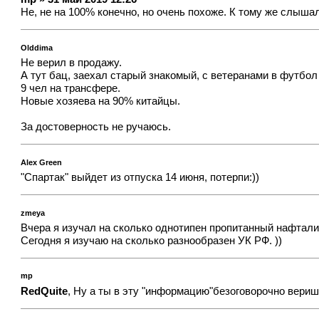
Не, не на 100% конечно, но очень похоже. К тому же слышал
Olddima
Не верил в продажу.
А тут бац, заехал старый знакомый, с ветеранами в футбол
9 чел на трансфере.
Новые хозяева на 90% китайцы.
За достоверность не ручаюсь.
Alex Green
"Спартак" выйдет из отпуска 14 июня, потерпи:))
zmeya
Вчера я изучал на сколько однотипен пропитанный нафтали
Сегодня я изучаю на сколько разнообразен УК РФ. ))
mp
RedQuite
, Ну а ты в эту "информацию"безоговорочно вери