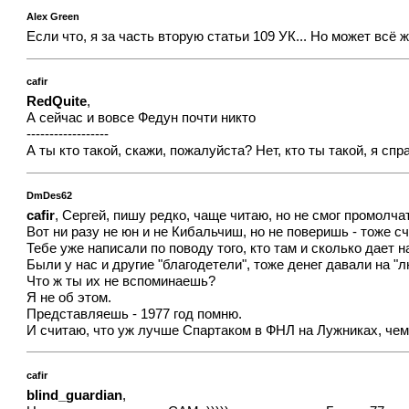
Alex Green
Если что, я за часть вторую статьи 109 УК... Но может всё
cafir
RedQuite
,
А сейчас и вовсе Федун почти никто
------------------
А ты кто такой, скажи, пожалуйста? Нет, кто ты такой, я сп
DmDes62
cafir
, Сергей, пишу редко, чаще читаю, но не смог промолча
Вот ни разу не юн и не Кибальчиш, но не поверишь - тоже с
Тебе уже написали по поводу того, кто там и сколько дает н
Были у нас и другие "благодетели", тоже денег давали на "
Что ж ты их не вспоминаешь?
Я не об этом.
Представляешь - 1977 год помню.
И считаю, что уж лучше Спартаком в ФНЛ на Лужниках, че
cafir
blind_guardian
,