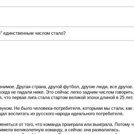
ше" единственным числом стало?
внимое. Другая страна, другой футбол, другие люди, все другое.
никогда не падали ниже. Это сейчас легко задним числом говорить
, что первая лига стала стартом великой эпохи длиной в 25 лет.
звуком. Не было человека-потребителя, которыми мы стали, ка
щал воспитать из русского народа идеального потребителя.
еняться от того, что команда проиграла или выиграла. Потому ч
 имели великолепную команду, а сейчас она развалилась.