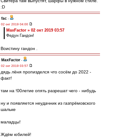
Свитера там выпустят, шарфы в нужном стиле.
:D
fac
-
02 окт 2019 04:00
MaxFactor » 02 окт 2019 03:57
Федун Гандон!
Воистину гандон .
MaxFactor
-
02 окт 2019 03:57
дядь лёня пропизделся что сосём до 2022 -
факт!
там на !00летие опять разрешат чего - нибудь
ну и появляется неудачник из газпрёмовского
шальке
маладцы!
Ждём юбилей!