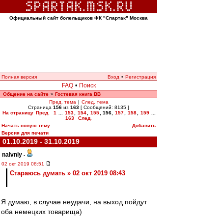
Официальный сайт болельщиков ФК "Спартак" Москва
Полная версия
Вход
•
Регистрация
FAQ
•
Поиск
Общение на сайте
Гостевая книга ВВ
»
Пред. тема
|
След. тема
Страница
156
из
163
[ Сообщений: 8135 ]
На страницу
Пред.
1
...
153
,
154
,
155
,
156
,
157
,
158
,
159
...
163
След.
Начать новую тему
Добавить
Версия для печати
01.10.2019 - 31.10.2019
naivniy
-
02 окт 2019 08:51
Стараюсь думать » 02 окт 2019 08:43
Я думаю, в случае неудачи, на выход пойдут
оба немецких товарища)