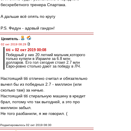
бесхребетного тренера Спартака.
А дальше всё опять по кругу
P.S. Федун - адовый гандон!
Ценитель
-
02 окт 2019 08:29
titi » 02 окт 2019 00:08
Победный у них 20 летний мальчик,которого
только купили в Израиле за 6.8 млн
долларов. Его гол сегодня стоил 2.7 млн
Евро-ровно столько дают за победу в ЛЧ.
Настоящий titi отлично считал и обязательно
вычел бы из победных 2.7 - миллион (или
сколько там) за ничью.
Настоящий titi стиральную машину в кредит
брал, потому что так выгодней, а это про
миллион забыл.
Не того разбанили, я же говорил. (
Редактировалось 02 окт 2019 08:30