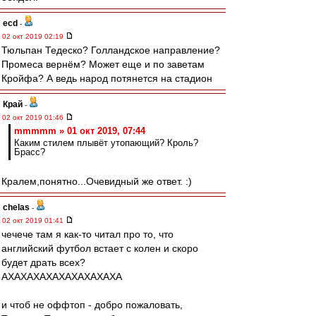
ecd
-
02 окт 2019 02:19
Тюльпан Тедеско? Голландское направление?
Промеса вернём? Может еще и по заветам
Кройфа? А ведь народ потянется на стадион
Край
-
02 окт 2019 01:46
mmmmm » 01 окт 2019, 07:44
Каким стилем плывёт утопающий? Кроль?
Брасс?
Кралем,понятно...Очевидный же ответ. :)
chelas
-
02 окт 2019 01:41
чечече там я как-то читал про то, что
английский футбол встает с колен и скоро
будет драть всех?
АХАХАХАХАХАХАХАХАХА
и чтоб не оффтоп - добро пожаловать,