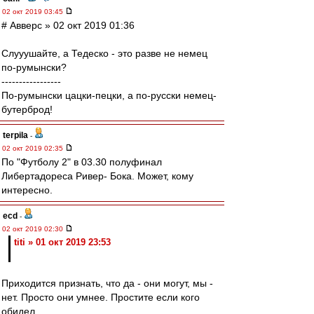
02 окт 2019 03:45
# Авверс » 02 окт 2019 01:36
Слууушайте, а Тедеско - это разве не немец
по-румынски?
-----------------
По-румынски цацки-пецки, а по-русски немец-
бутерброд!
terpila
-
02 окт 2019 02:35
По "Футболу 2" в 03.30 полуфинал
Либертадореса Ривер- Бока. Может, кому
интересно.
ecd
-
02 окт 2019 02:30
titi » 01 окт 2019 23:53
Приходится признать, что да - они могут, мы -
нет. Просто они умнее. Простите если кого
обидел.