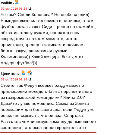
walkin
-
02 окт 2019 08:23
Че там? Сняли Кононова? Не особо следил)
Намедни включил телевизор в гостишке, а там
футбол показывают. Сидит тренер на скамейке,
обхватив голову руками, оператор весь
сосредоточен на этом моменте, что то
происходит, тренер вскакивает и начинает
бегать вокруг, размахивая руками.
Кульминация)) Какой же цирк, блять, этот
модерн футбол!)))
Ценитель
-
02 окт 2019 08:14
Стойте, так Федун всерьёз раздумывает о
приглашении молодого-блять-перспективного
из газпромовской командочки? Якина 2.0?
Давайте лучше помощника Семка из Зенита
переманим для большего ада, если Федун уже
решил не скрывать, что он враг Спартака.
Развалить чемпионскую команду до нынешнего
состояния - это осознанное вредительство.