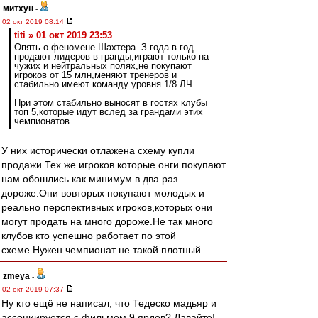
митхун
-
02 окт 2019 08:14
titi » 01 окт 2019 23:53
Опять о феномене Шахтера. З года в год
продают лидеров в гранды,играют только на
чужих и нейтральных полях,не покупают
игроков от 15 млн,меняют тренеров и
стабильно имеют команду уровня 1/8 ЛЧ.
При этом стабильно выносят в гостях клубы
топ 5,которые идут вслед за грандами этих
чемпионатов.
У них исторически отлажена схему купли
продажи.Тех же игроков которые онги покупают
нам обошлись как минимум в два раз
дороже.Они вовторых покупают молодых и
реально перспективных игроков,которых они
могут продать на много дороже.Не так много
клубов кто успешно работает по этой
схеме.Нужен чемпионат не такой плотный.
zmeya
-
02 окт 2019 07:37
Ну кто ещё не написал, что Тедеско мадьяр и
ассоциируется с фильмом 9 ярдов? Давайте!