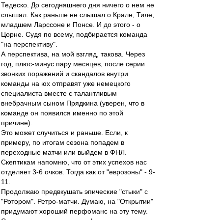
Тедеско. До сегодняшнего дня ничего о нем не
слышал. Как раньше не слышал о Крале, Тиле,
младшем Ларссоне и Понсе. И до этого - о
Цорне. Судя по всему, подбирается команда
"на перспективу".
А перспектива, на мой взгляд, такова. Через
год, плюс-минус пару месяцев, после серии
звонких поражений и скандалов внутри
команды на юх отправят уже немецкого
специалиста вместе с талантливым
внебрачным сыном Прядкина (уверен, что в
команде он появился именно по этой
причине).
Это может случиться и раньше. Если, к
примеру, по итогам сезона попадем в
переходные матчи или выйдем в ФНЛ.
Скептикам напомню, что от этих успехов нас
отделяет 3-6 очков. Тогда как от "еврозоны" - 9-
11.
Продолжаю предвкушать эпические "стыки" с
"Ротором". Ретро-матчи. Думаю, на "Открытии"
придумают хороший перфоманс на эту тему.