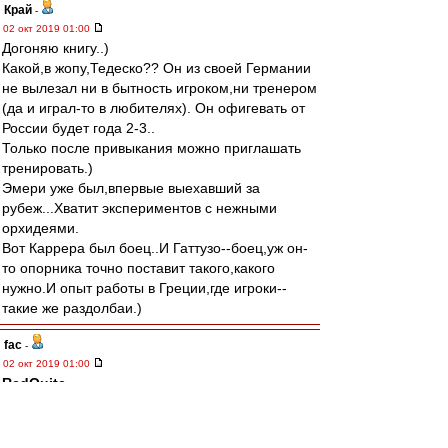
Край
-
02 окт 2019 01:00
Догоняю книгу..)
Какой,в жопу,Тедеско?? Он из своей Германии
не вылезал ни в бытность игроком,ни тренером
(да и играл-то в любителях). Он офигевать от
России будет года 2-3..
Только после привыкания можно приглашать
тренировать.)
Эмери уже был,впервые выехавший за
рубеж...Хватит экспериментов с нежными
орхидеями.
Вот Каррера был боец..И Гаттузо--боец,уж он-
то опорника точно поставит такого,какого
нужно.И опыт работы в Греции,где игроки--
такие же раздолбаи.)
fac
-
02 окт 2019 01:00
RedQuite
,
Что я вижу , болельщик команды Спартак
Москва говорит про 5-6 место (отбор ЛЕ), кубок
(группа ЛЕ) , прости нас Николай Петрович ты