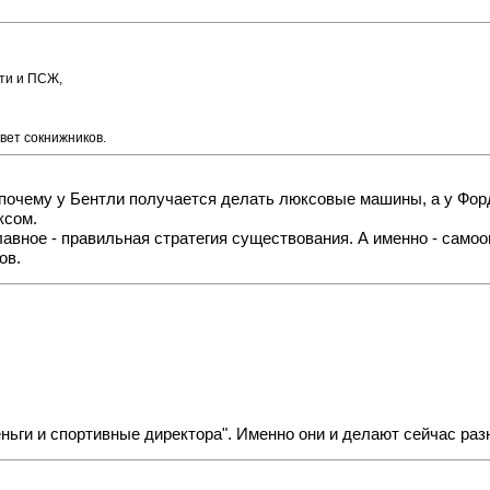
ити и ПСЖ,
вет сокнижников.
и почему у Бентли получается делать люксовые машины, а у Фор
ксом.
 главное - правильная стратегия существования. А именно - сам
ов.
ньги и спортивные директора". Именно они и делают сейчас разн