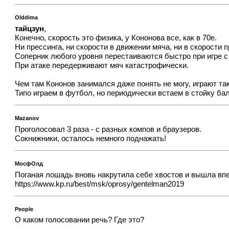
Olddima
тайцзун
,
Конечно, скорость это физика, у Кононова все, как в 70е.
Ни прессинга, ни скорости в движении мяча, ни в скорости 
Соперник любого уровня перестаиваются быстро при игре с
При атаке передерживают мяч катастрофически.
Чем там Кононов занимался даже понять не могу, играют так
Типо играем в футбол, но периодически встаем в стойку бал
Mazanov
Проголосовал 3 раза - с разных компов и браузеров.
Сокнижники, осталось немного поднажать!
МосфОлд
Поганая лошадь вновь накрутила себе хвостов и вышла впер
https://www.kp.ru/best/msk/oprosy/gentelman2019
People
О каком голосовании речь? Где это?