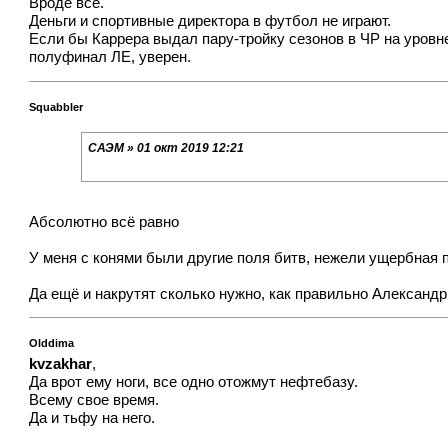
Вроде все.
Деньги и спортивные директора в футбол не играют.
Если бы Каррера выдал пару-тройку сезонов в ЧР на уровне
полуфинал ЛЕ, уверен.
Squabbler
САЭМ » 01 окт 2019 12:21
Абсолютно всё равно
У меня с конями были другие поля битв, нежели ущербная
Да ещё и накрутят сколько нужно, как правильно Александр
Olddima
kvzakhar
,
Да врот ему ноги, все одно отожмут нефтебазу.
Всему свое время.
Да и тьфу на него.