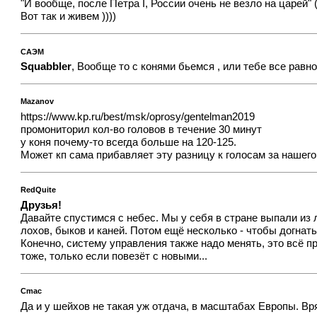
"И вообще, после Петра I, России очень не везло на царей" (
Вот так и живем ))))
САЭМ
Squabbler
, Вообще то с конями бьемся , или тебе все равно
Mazanov
https://www.kp.ru/best/msk/oprosy/gentelman2019
промониторил кол-во головов в течение 30 минут
у коня почему-то всегда больше на 120-125.
Может кп сама прибавляет эту разницу к голосам за нашего
RedQuite
Друзья!
Давайте спустимся с небес. Мы у себя в стране выпали из 
лохов, быков и каней. Потом ещё несколько - чтобы догна
Конечно, систему управления также надо менять, это всё п
тоже, только если повезёт с новыми...
Cmac
Да и у шейхов не такая уж отдача, в масштабах Европы. Вря