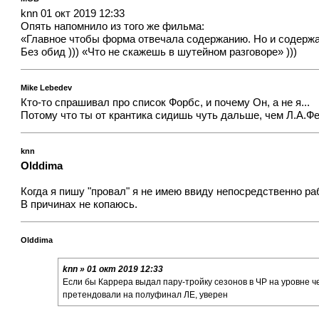
knn 01 окт 2019 12:33
Опять напомнило из того же фильма:
«Главное чтобы форма отвечала содержанию. Но и содержа
Без обид ))) «Что не скажешь в шутейном разговоре» )))
Mike Lebedev
Кто-то спрашивал про список Форбс, и почему Он, а не я...
Потому что ты от крантика сидишь чуть дальше, чем Л.А.Фед
knn
Olddima
Когда я пишу "провал" я не имею ввиду непосредственно ра
В причинах не копаюсь.
Olddima
knn » 01 окт 2019 12:33
Если бы Каррера выдал пару-тройку сезонов в ЧР на уровне ч
претендовали на полуфинал ЛЕ, уверен