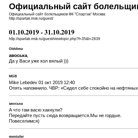
Официальный сайт болельщик
Официальный сайт болельщиков ФК "Спартак" Москва
http://spartak.msk.ru/guest/
01.10.2019 - 31.10.2019
http://spartak.msk.ru/guest/viewtopic.php?f=35&t=2839
Olddima
авоська
,
Да у Васи уже кол вялый )))
MGB
Mike Lebedev 01 окт 2019 12:40
Опять напомнило. ЧВР: «Сидел себе спокойно на нефтяных п
авоська
А что там васю хакнули?
Передайте пусть сюда возвращается.Мы не гордые.
Повеселимся)
mentufer