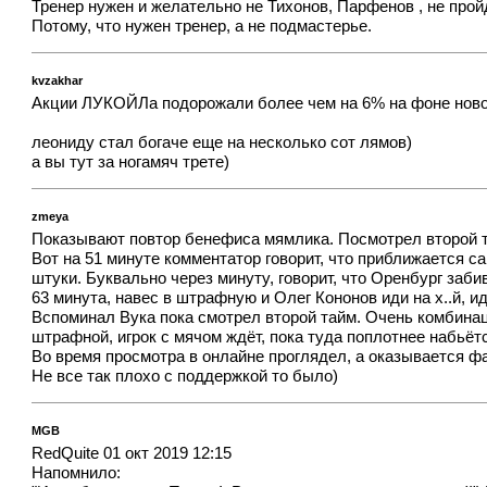
Тренер нужен и желательно не Тихонов, Парфенов , не пройд
Потому, что нужен тренер, а не подмастерье.
kvzakhar
Акции ЛУКОЙЛа подорожали более чем на 6% на фоне ново
леониду стал богаче еще на несколько сот лямов)
а вы тут за ногамяч трете)
zmeya
Показывают повтор бенефиса мямлика. Посмотрел второй та
Вот на 51 минуте комментатор говорит, что приближается са
штуки. Буквально через минуту, говорит, что Оренбург заби
63 минута, навес в штрафную и Олег Кононов иди на х..й, ид
Вспоминал Вука пока смотрел второй тайм. Очень комбинац
штрафной, игрок с мячом ждёт, пока туда поплотнее набьётс
Во время просмотра в онлайне проглядел, а оказывается ф
Не все так плохо с поддержкой то было)
MGB
RedQuite 01 окт 2019 12:15
Напомнило: