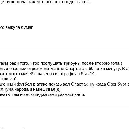
ет и полгода, как их оплюют с ног до головы.
го выкупа бумаг
йм ради того, чтоб послушать трибуны после второго гола.)
мый опасный отрезок матча для Спартака с 60 по 75 минуту. В э
вает много мячей с навесов в штрафную 6 из 14.
и на х..й
ионный футбол в атаке показывал Спартак, ну когда Оренбург в
я куча народа и навешивал )))
анаты там во всю пиджаками размахивали.