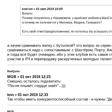
irod sm » 01 окт 2019 10:05
Вопрос:
Почему получилось у Абрамовича, у арабских шейхов в МанС
а почему не получается у Миллера, Федуна, Галицкого?
Есть свой ответ(предположение), но хотелось бы услышать от
а зачем сравнивать вилку с бутылкой? это вопрос из сери
сравниваться надо с сопоставимым. с Шахтёром, Порту, Ая
и тогда всё будет очевидно. ибо у этих клубов есть самое
участие в ЛЧ и перепродажу раскрученных молодых талант
RedQuite
MGB » 01 окт 2019 12:23
Смешно, осталось подхватить:
"Песня плывёт, сердце зовёт"...)))
knn » 01 окт 2019 12:33
Так чтобы иметь конкурентоспособный состав - и нужны "Де
MGB