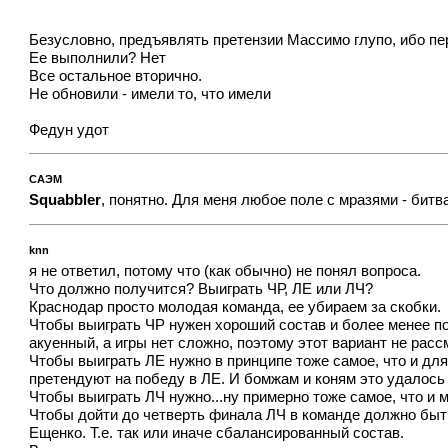
Безусловно, предъявлять претензии Массимо глупо, ибо пе
Ее выполнили? Нет
Все остальное вторично.
Не обновили - имели то, что имели
Федун удот
САЭМ
Squabbler
, понятно. Для меня любое поле с мразями - битва
knn
я не ответил, потому что (как обычно) не понял вопроса.
Что должно получится? Выиграть ЧР, ЛЕ или ЛЧ?
Краснодар просто молодая команда, ее убираем за скобки.
Чтобы выиграть ЧР нужен хороший состав и более менее пос
акуенный, а игры нет сложно, поэтому этот вариант не рас
Чтобы выиграть ЛЕ нужно в принципе тоже самое, что и для
претендуют на победу в ЛЕ. И бомжам и коням это удалось 
Чтобы выиграть ЛЧ нужно...ну примерно тоже самое, что и 
Чтобы дойти до четверть финала ЛЧ в команде должно быть
Ещенко. Т.е. так или иначе сбалансированный состав.