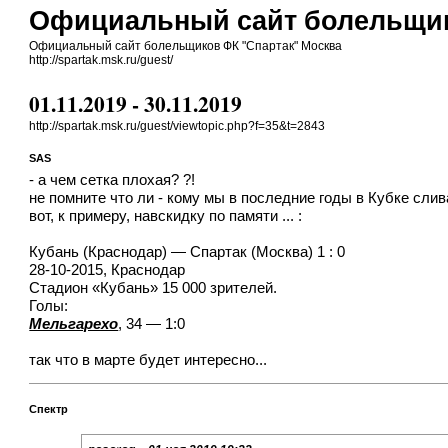
Официальный сайт болельщик
Официальный сайт болельщиков ФК "Спартак" Москва
http://spartak.msk.ru/guest/
01.11.2019 - 30.11.2019
http://spartak.msk.ru/guest/viewtopic.php?f=35&t=2843
SAS
- а чем сетка плохая? ?!
не помните что ли - кому мы в последние годы в Кубке слив
вот, к примеру, навскидку по памяти ... :
Кубань (Краснодар) — Спартак (Москва) 1 : 0
28-10-2015, Краснодар
Стадион «Кубань» 15 000 зрителей.
Голы:
Мельгарехо
, 34 — 1:0
так что в марте будет интересно...
Спектр