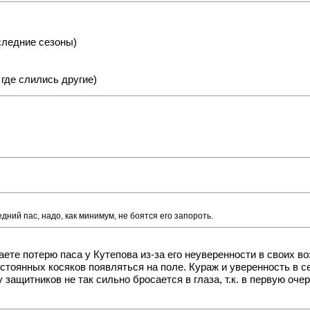
оследние сезоны)
где слились другие)
дний пас, надо, как минимум, не боятся его запороть.
те потерю паса у Кутепова из-за его неуверенности в своих в
 постоянных косяков появляться на поле. Кураж и уверенность 
 защитников не так сильно бросается в глаза, т.к. в первую оч