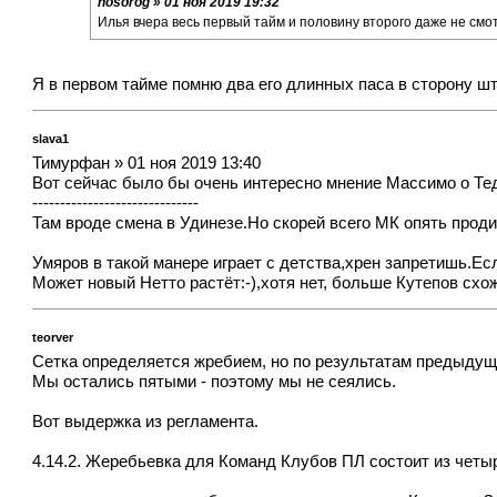
nosorog » 01 ноя 2019 19:32
Илья вчера весь первый тайм и половину второго даже не см
Я в первом тайме помню два его длинных паса в сторону шт
slava1
Тимурфан » 01 ноя 2019 13:40
Вот сейчас было бы очень интересно мнение Массимо о Тед
------------------------------
Там вроде смена в Удинезе.Но скорей всего МК опять проди
Умяров в такой манере играет с детства,хрен запретишь.Ес
Может новый Нетто растёт:-),хотя нет, больше Кутепов схож
teorver
Сетка определяется жребием, но по результатам предыдуще
Мы остались пятыми - поэтому мы не сеялись.
Вот выдержка из регламента.
4.14.2. Жеребьевка для Команд Клубов ПЛ состоит из четы