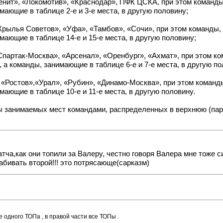
енит», «Локомотив», «Краснодар», ПФК ЦСКА, при этом команды
мающие в таблице 2-е и 3-е места, в другую половину;
Крылья Советов», «Уфа», «Тамбов», «Сочи», при этом команды,
мающие в таблице 14-е и 15-е места, в другую половину;
Спартак-Москва», «Арсенал», «Оренбург», «Ахмат», при этом ко
а команды, занимающие в таблице 6-е и 7-е места, в другую по
 «Ростов»,«Урал», «Рубин», «Динамо-Москва», при этом команды
мающие в таблице 10-е и 11-е места, в другую половину.
занимаемых мест командами, распределенных в верхнюю (пары 
ча,как они топили за Валеру, честно говоря Валера мне тоже си
абивать второй!!! это потрясающе(сарказм)
е одного ТОПа , в правой части все ТОПы .