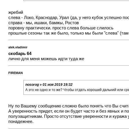
жребий
слева - Локо, Краснодар, Урал (да, у него кубок успешно п
справа - мы, ишаки, бамжы, Ростов
поровну практически. просто слева больше слилось
прошлые сезоны так же было, только мы были "слева" (там 
alek.vladimir
скобарь 64
лично для меня можешь идти туда же
FIREMAN
nosorog » 01 ноя 2019 19:32
А это не одно и то же? Чтобы отдать хороший дальний или сре
Ну по Вашему сообщению сложно было понять что Вы считае
А уверенность придет, если он будет часто и без явных и
полузащитникам. Просто отсутствие уверенности и куража у
понадежнее.