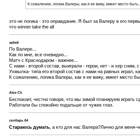
К сожалению, логика Валеры, как я ее вижу, имеет место быть..
это не логика - это оправдание. Я был за Валеру в его пер
что winner take the all
забей
По Валере...
Как по мне, все очевидно...
Матч с Краснодаром - важнее...
С нами - второй состав, выиграли - герои, нет - и хер сним, с
Ухмылка- типа его второй состав с нами на равных играл, ка
К сожалению, логика Валеры, как я ее вижу, имеет место быт
Alex-Ch
Беспокоит, честно говоря, что мы зимой планируем играть с
Работали бы спокойно подальше от чужих глаз.
скобарь 64
Стараюсь думать
, а кто для нас Валера?Лично для меня-