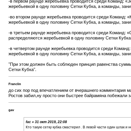
-в первом раунде жеребьевка проводится среди Команд: «З
жеребьевкой в одну половину Сетки Кубка, а команды, зани
-во втором раунде жеребьевка проводится среди Команд: «
жеребьевкой в одну половину Сетки Кубка, а команды, зани
-в третьем раунде жеребьевка проводится среди Команд: «
распределяются жеребьевкой в одну половину Сетки Кубка, 
-в четвертом раунде жеребьевка проводится среди Команд:
жеребьевкой в одну половину Сетки Кубка, а команды, зани
"При этом должен быть соблюден принцип равенства суммы 
Сетки Кубка".
Franclin
до сих пор под впечатлением от вчерашнего комментария мат
Ростов забил,ну просто они быстрее байрамяна побежали з
gav
fac » 31 окт 2019, 22:08
Кто такую сетку кубка смастерил . В левой части один шлак и н