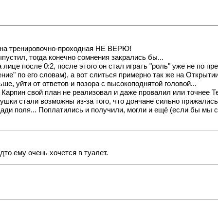
пина тренировочно-проходная НЕ ВЕРЮ!
пустил, тогда конечно сомнения закрались бы...
лице после 0:2, после этого он стал играть "роль" уже не по 
ние" по его словам), а вот слиться примерно так же на Открытии 
е, уйти от ответов и позора с высокоподнятой головой...
то Карпин свой план не реализовал и даже провалил или точнее 
ушки стали возможны из-за того, что дончане сильно прижались
ади поля... Поплатились и получили, могли и ещё (если бы мы 
то ему очень хочется в туалет.