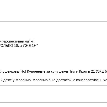
-перспективными" -((
 ТОЛЬКО 19, а УЖЕ 19!"
Глушенкова. Но! Купленные за кучу денег Тил и Крал в 21 УЖЕ 
 и даже у Массимо. Массимо был достаточно консервативен...х