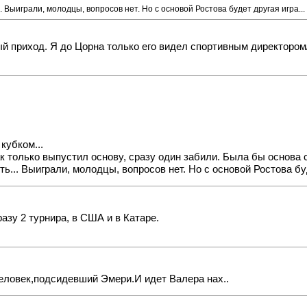
. Выиграли, молодцы, вопросов нет. Но с основой Ростова будет другая игра...
вый приход. Я до Цорна только его видел спортивным директором
 кубком...
к только выпустил основу, сразу один забили. Была бы основа ср
ь... Выиграли, молодцы, вопросов нет. Но с основой Ростова буд
разу 2 турнира, в США и в Катаре.
человек,подсидевший Эмери.И идет Валера нах..