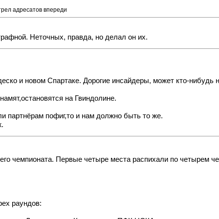
отрел адресатов впереди
рафной. Неточных, правда, но делал он их.
еско и новом Спартаке. Дорогие инсайдеры, может кто-нибудь н
намят,остановятся на Гвиндолине.
ли партнёрам пофиг,то и нам должно быть то же.
.
го чемпионата. Первые четыре места распихали по четырем чет
рех раундов: