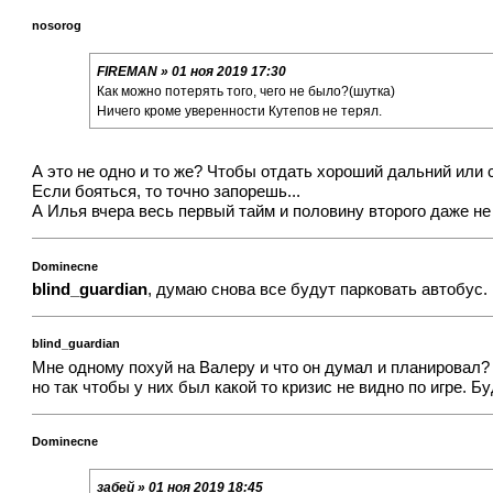
nosorog
FIREMAN » 01 ноя 2019 17:30
Как можно потерять того, чего не было?(шутка)
Ничего кроме уверенности Кутепов не терял.
А это не одно и то же? Чтобы отдать хороший дальний или с
Если бояться, то точно запорешь...
А Илья вчера весь первый тайм и половину второго даже н
Dominecne
blind_guardian
, думаю снова все будут парковать автобус.
blind_guardian
Мне одному похуй на Валеру и что он думал и планировал? 
но так чтобы у них был какой то кризис не видно по игре. Б
Dominecne
забей » 01 ноя 2019 18:45