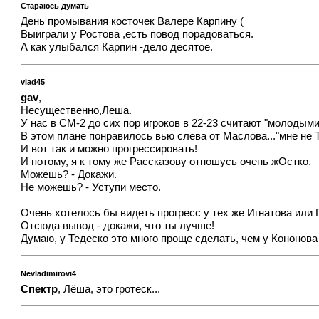
Стараюсь думать
День промывания косточек Валере Карпину (
Выиграли у Ростова ,есть повод порадоваться.
А как улыбался Карпин -дело десятое.
vlad45
gav
,
Несущественно,Леша.
У нас в СМ-2 до сих пор игроков в 22-23 считают "молодыми
В этом плане понравилось вью слева от Маслова..."мне не
И вот так и можно прогрессировать!
И потому, я к тому же Рассказову отношусь очень жОстко.
Можешь? - Докажи.
Не можешь? - Уступи место.
Очень хотелось бы видеть прогресс у тех же Игнатова или 
Отсюда вывод - докажи, что ты лучше!
Думаю, у Тедеско это много проще сделать, чем у Кононова
Nevladimirovi4
Спектр
, Лёша, это гротеск...