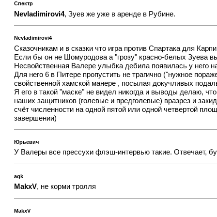
Спектр
Nevladimirovi4
, Зуев же уже в аренде в Рубине.
Nevladimirovi4
Сказочникам и в сказки что игра против Спартака для Кар
Если бы он не Шомуродова а "грозу" красно-белых Зуева вы
Несвойственная Валере улыбка дебила появилась у него на 
Для него 6 в Питере пропустить не трагично ("нужное пораже
свойственной хамской манере , посылая докучливых подальш
Я его в такой "маске" не видел никогда и выводы делаю, ч
наших защитников (голевые и предголевые) вразрез и закид
счёт численности на одной пятой или одной четвертой площ
завершении)
Юрьевич
У Валеры все прессухи флэш-интервью такие. Отвечает, буд
agk
MakxV
, не корми тролля
MakxV