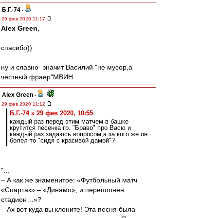
Б.Г.-74
-
29 фев 2020 11:17
Alex Green
,
спасибо))
ну и славно- значит Василий "не мусор,а
честный фраер"МВИН
Alex Green
-
29 фев 2020 11:12
Б.Г.-74 » 29 фев 2020, 10:55
каждый раз перед этим матчем в башке
крутится песенка гр. "Браво" про Васю и
каждый раз задаюсь вопросом,а за кого же он
болел-то "сидя с красивой дамой"?
"...
– А как же знаменитое: «Футбольный матч
«Спартак» – «Динамо», и переполнен
стадион…»?
– Ах вот куда вы клоните! Эта песня была