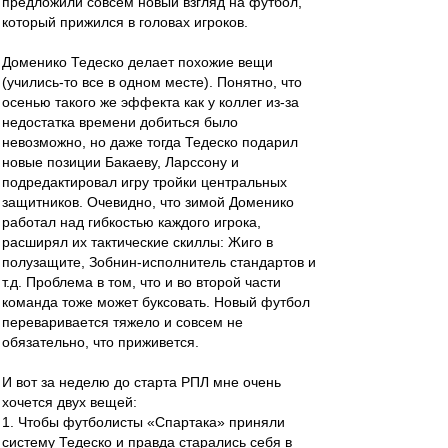
предложили совсем новый взгляд на футбол,
который прижился в головах игроков.
Доменико Тедеско делает похожие вещи
(учились-то все в одном месте). Понятно, что
осенью такого же эффекта как у коллег из-за
недостатка времени добиться было
невозможно, но даже тогда Тедеско подарил
новые позиции Бакаеву, Ларссону и
подредактировал игру тройки центральных
защитников. Очевидно, что зимой Доменико
работал над гибкостью каждого игрока,
расширял их тактические скиллы: Жиго в
полузащите, Зобнин-исполнитель стандартов и
т.д. Проблема в том, что и во второй части
команда тоже может буксовать. Новый футбол
переваривается тяжело и совсем не
обязательно, что приживется.
И вот за неделю до старта РПЛ мне очень
хочется двух вещей:
1. Чтобы футболисты «Спартака» приняли
систему Тедеско и правда старались себя в