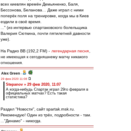
всех киевлян времён Демьяненко, Баля,
Бессонова, Беланова… Даже играл с ними
поперёк поля на тренировке, когда мы в Киев
ездили в своё время.
..." (из интервью спартаковского болельщика
Валерия Сюткина, почти пятилетней давности
уже).
На Радио ВВ (192,2 FM) -
легендарная песня
,
не имеющая к сегодняшнему матчу никакого
отношения.
Alex Green
-
29 фев 2020 11:08
Stepanov » 29 фев 2020, 11:07
А когда-нибудь Спартак играл 29го февраля в
официальных матчах? Есть такая
статистика?
Раздел "Новости", сайт spartak.msk.ru.
Рекомендую! Один из трёх, подробности - там.
..."Динамо" - никогда.