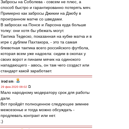
Забросы на Соболева - совсем не плюс, а
способ быстро и гарантированно потерять мяч.
Примерно как забросы Джикии на Дзюбу в
проигранном матче со шведами.
В забросах на Понсе и Ларсона куда больше
толку: они хотя бы убежать могут.
Тактика Тедеско, показанная на кубке матча и в
игре с дублем Пахтакора, - это та самая
блевотная тактика всего российского футбола,
которая всем уже надоела: сидим в окопах у
своих ворот и пинаем мячик на одинокого
нападающего - авось, он там чего создаст или
стандарт какой заработает.
irod sm
-
29 фев 2020 08:02
Мало народному модератору срок для работы
дали.
Вот пройдёт полноценное следующее зимнее
межсезонье и тогда можно обсуждать -
продлевать контракт или нет.
;)