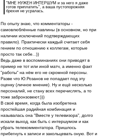
"МНЕ НУЖЕН ИНТЕРШУМ и за него я даже
готов приплатить", а ваша пустопорожняя
брехня не усралась.
По опыту знаю, что комментаторы -
самовлюблённые павлины (в основном, но при
наличии исключений подтверждающих
правило). Практически каждый считает себя
гением по отношению к коллегам, которые
просто так себе...))
Ведь даже в воспоминаниях они приводят в
пример не тот или иной матч, а именно факт
"работы" на нём его не скромной персоны.
Разве что Ю.Розанов не попадает под эту
оценку (личное мнение). Ну и ещё несколько
персоналий, не стану всех перечислять, а то
тоже забронзовеют.)))
В своё время, когда была изобретена
простейшая радийная комбинация и
называлась она "Вместе у телевизора", долго
искали выход, как быть с интершумом и как
убрать телекомментатора. Пришлось
прибегнуть к записи и закольцевать оную. Вот и