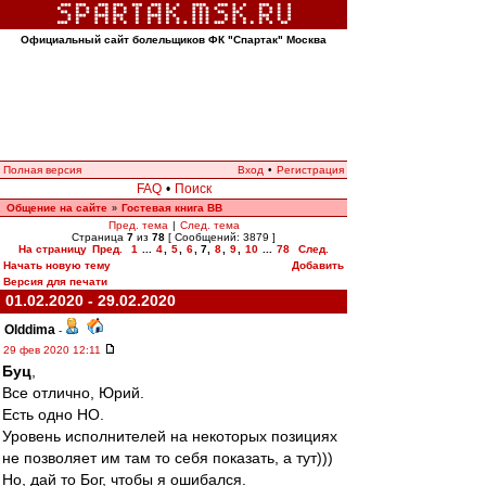
Официальный сайт болельщиков ФК "Спартак" Москва
Полная версия
Вход
•
Регистрация
FAQ
•
Поиск
Общение на сайте
Гостевая книга ВВ
»
Пред. тема
|
След. тема
Страница
7
из
78
[ Сообщений: 3879 ]
На страницу
Пред.
1
...
4
,
5
,
6
,
7
,
8
,
9
,
10
...
78
След.
Начать новую тему
Добавить
Версия для печати
01.02.2020 - 29.02.2020
Olddima
-
29 фев 2020 12:11
Буц
,
Все отлично, Юрий.
Есть одно НО.
Уровень исполнителей на некоторых позициях
не позволяет им там то себя показать, а тут)))
Но, дай то Бог, чтобы я ошибался.