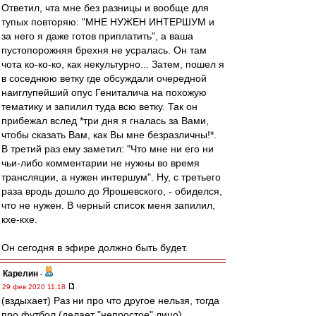
Ответил, чта мне без разницы и вообще для
тупых повторяю: "МНЕ НУЖЕН ИНТЕРШУМ и
за него я даже готов приплатить", а ваша
пустопорожняя брехня не усралась. Он там
чота ко-ко-ко, как некультурно... Затем, пошел я
в соседнюю ветку где обсуждали очередной
наиглупейший опус Гениталича на похожую
тематику и запилил туда всю ветку. Так он
прибежал вслед *три дня я гналась за Вами,
чтобы сказать Вам, как Вы мне безразличны!*.
В третий раз ему заметил: "Что мне ни его ни
чьи-либо комментарии не нужны во время
трансляции, а нужен интершум". Ну, с третьего
раза вродь дошло до Ярошевского, - обиделся,
что не нужен. В черный список меня запилил,
кхе-кхе.
Он сегодня в эфире должно быть будет.
Карелин
-
29 фев 2020 11:18
(вздыхает) Раз ни про что другое нельзя, тогда
про футбол (делает "непростое" лицо)