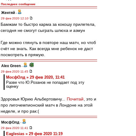
Последнее сообщение
Жентяй
-
29 фев 2020 12:10
Бамжам то быстро карма за кокошу прилетела,
сегодня не смогут сыграть шлюха и азмун
Где можно глянуть в повторе наш матч, но чтоб
счёт не знать. Как всегда мне ребенок не даст
посмотреть в прямую.
Alex Green
-
29 фев 2020 11:45
МосфОлд » 29 фев 2020, 11:41
Разве что Ю.Розанов не попадает под эту
оценку
Здоровья Юрию Альбертовичу...
Почитай
, это и
про лигочемпионский матч в Лондоне на этой
неделе, и про рак:(
МосфОлд
-
29 фев 2020 11:41
Eaglesias » 29 фев 2020 11:19