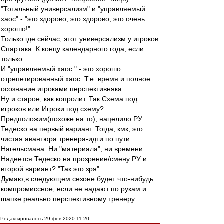
"Тотальный универсализм" и "управляемый
хаос" - "это здорово, это здорово, это очень
хорошо!"
Только где сейчас, этот универсализм у игроков
Спартака. К концу календарного года, если
только..
И "управляемый хаос " - это хорошо
отрепетированный хаос. Т.е. время и полное
осознание игроками перспективняка..
Ну и старое, как копролит. Так Схема под
игроков или Игроки под схему?
Предположим(похоже на то), нацелило РУ
Тедеско на первый вариант. Тогда, кмк, это
чистая авантюра тренера-идти по пути
Нагельсмана. Ни "материала", ни времени..
Надеется Тедеско на прозрение/смену РУ и
второй вариант? "Так это зря"
Думаю,в следующем сезоне будет что-нибудь
компромиссное, если не надают по рукам и
шапке реально перспективному тренеру.
Редактировалось 29 фев 2020 11:20