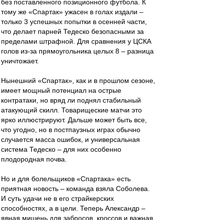
без поставленного позиционного футбола. К
тому же «Спартак» ужасен в голах издали –
только 3 успешных попытки в осенней части,
что делает парней Тедеско безопасными за
пределами штрафной. Для сравнения у ЦСКА
голов из-за прямоугольника целых 8 – разница
уничтожает.
Нынешний «Спартак», как и в прошлом сезоне,
имеет мощный потенциал на острые
контратаки, но вряд ли поднял стабильный
атакующий скилл. Товарищеские матчи это
ярко иллюстрируют. Дальше может быть все,
что угодно, но в постпаузных играх обычно
случается масса ошибок, и универсальная
система Тедеско – для них особенно
плодородная почва.
Но и для болельщиков «Спартака» есть
приятная новость – команда взяла Соболева.
И суть удачи не в его страйкерских
способностях, а в цели. Теперь Александр –
явная мишень для забросов, кроссов и важная