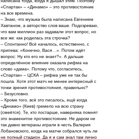
написана тогда, когда я дышал этим. Поэтому
«Спартак» – «Динамо» – это противостояние
на все времена.
– Знаю, что музыка была написана Евгением
Хавтаном, а авторство слов ваше. Подозреваю,
что вам миллион раз задавали этот вопрос, но
все же: как родилась эта строчка?
– Спонтанно! Всё началось, естественно, с
припева: «Конечно, Вася…». Потом идёт
вопрос: Ну кто его не знает?». А дальше
определённое влияние оказала рифма на
слово «дама». Потому что, согласитесь,
«Спартак» – ЦСКА – рифма уже не так бы
пошла. Хотя этот матч не менее интересный с
точки зрения противостояния, правильно?
– Безусловно.
– Кроме того, всё это писалось, ещё когда
«Динамо» (Киев) гремело на всю страну
(смеётся). Те, кто постарше, наверняка помнят
это знаменитое противостояние. Не даром не
так давно ветераны играли в честь Валерия
Лобановского, когда на матче собрался чуть ли
не полный стадион. Да я и сам знал там лично