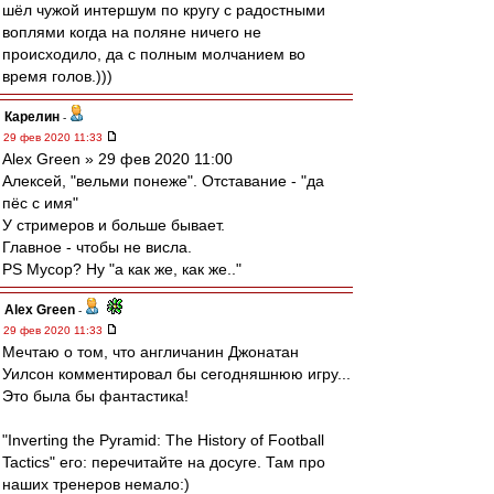
шёл чужой интершум по кругу с радостными
воплями когда на поляне ничего не
происходило, да с полным молчанием во
время голов.)))
Карелин
-
29 фев 2020 11:33
Alex Green » 29 фев 2020 11:00
Алексей, "вельми понеже". Отставание - "да
пёс с имя"
У стримеров и больше бывает.
Главное - чтобы не висла.
PS Мусор? Ну "а как же, как же.."
Alex Green
-
29 фев 2020 11:33
Мечтаю о том, что англичанин Джонатан
Уилсон комментировал бы сегодняшнюю игру...
Это была бы фантастика!
"Inverting the Pyramid: The History of Football
Tactics" его: перечитайте на досуге. Там про
наших тренеров немало:)