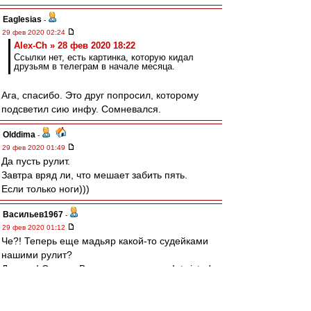
Eaglesias
-
29 фев 2020 02:24
Alex-Ch » 28 фев 2020 18:22
Ссылки нет, есть картинка, которую кидал
друзьям в телеграм в начале месяца.
Ага, спасибо. Это друг попросил, которому
подсветил сию инфу. Сомневался.
Olddima
-
29 фев 2020 01:49
Да пусть рулит.
Завтра вряд ли, что мешает забить пять.
Если только ноги)))
Васильев1967
-
29 фев 2020 01:12
Че?! Теперь еще мадьяр какой-то судейками
нашими рулит?
Дожили! Сапера Водички на них нету! :twisted:
Nikiforoff
-
29 фев 2020 00:42