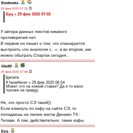
Boobooka
-
29 фев 2020 07:20
Буц » 29 фев 2020 07:02
У автора данных текстов никакого
противоречия нет.
В первом он пишет о том, что планируется
выстроить «по аналогии с...», а во втором, как
можно обыграть Спартак сегодня...
Gladi0
-
29 фев 2020 07:06
Цитата
# fanat4ever » 29 фев 2020 06:54
Может это на хоккей ставки? Да и то мало
похоже на правду.
Не, это просто СЭ такой))
Если кликнуть по кэфу на сайте СЭ, то
попадаешь на линию матча Динамо Тб -
Телави. А там, действительно, такие кэфы.
Буц
-