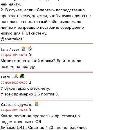
ней найти.
2. В случае, если «Спартак» посредственно
проведет весну, хочется, чтобы руководство не
повелось на негативный хайп, выдержало
линию и разрешило построить совершенно
новую для РПЛ систему.
@spartakoz"
fanat4ever
-
29 фев 2020 06:54
Может это на хоккей ставки? Да и то мало
похоже на правду.
Gladi0
-
29 фев 2020 06:29
У буков таких ставок нету.
У всех примерно 2.6 против 3.
Стараюсь думать
-
29 фев 2020 06:14
Как-то пофиг на прогнозы и пр. ставки,но
подсмотренные в СЭ
Динамо 1.41 ; Спартак 7.20 - не понравились