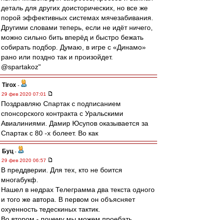
деталь для других доисторических, но все же
порой эффективных системах мячезабивания.
Другими словами теперь, если не идёт ничего,
можно сильно бить вперёд и быстро бежать
собирать подбор. Думаю, в игре с «Динамо»
рано или поздно так и произойдет.
@spartakoz"
Tirox
-
29 фев 2020 07:01
Поздравляю Спартак с подписанием
спонсорского контракта с Уральскими
Авиалиниями. Дамир Юсупов оказывается за
Спартак с 80 -х болеет. Во как
Буц
-
29 фев 2020 06:57
В преддверии. Для тех, кто не боится
многабукф.
Нашел в недрах Телеграмма два текста одного
и того же автора. В первом он объясняет
охуенность тедескиных тактик.
Во втором - почему мы можем проебать