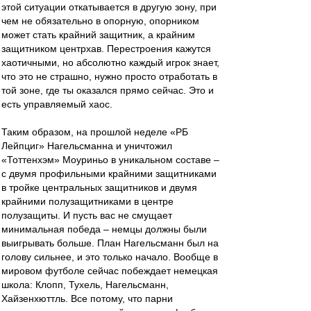
этой ситуации откатывается в другую зону, при
чем не обязательно в опорную, опорником
может стать крайний защитник, а крайним
защитником центрхав. Перестроения кажутся
хаотичными, но абсолютно каждый игрок знает,
что это не страшно, нужно просто отработать в
той зоне, где ты оказался прямо сейчас. Это и
есть управляемый хаос.
Таким образом, на прошлой неделе «РБ
Лейпциг» Нагельсманна и уничтожил
«Тоттенхэм» Моуриньо в уникальном составе –
с двумя профильными крайними защитниками
в тройке центральных защитников и двумя
крайними полузащитниками в центре
полузащиты. И пусть вас не смущает
минимальная победа – немцы должны были
выигрывать больше. План Нагельсманн был на
голову сильнее, и это только начало. Вообще в
мировом футболе сейчас побеждает немецкая
школа: Клопп, Тухель, Нагельсманн,
Хайзенхюттль. Все потому, что парни