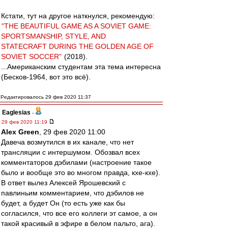
Кстати, тут на другое наткнулся, рекомендую:
"THE BEAUTIFUL GAME AS A SOVIET GAME:
SPORTSMANSHIP, STYLE, AND
STATECRAFT DURING THE GOLDEN AGE OF
SOVIET SOCCER"
(2018).
...Американским студентам эта тема интересна
(Бесков-1964, вот это всё).
Редактировалось 29 фев 2020 11:37
Eaglesias
-
29 фев 2020 11:19
Alex Green
, 29 фев 2020 11:00
Давеча возмутился в их канале, что нет
трансляции с интершумом. Обозвал всех
комментаторов дэбилами (настроение такое
было и вообще это во многом правда, кхе-кхе).
В ответ вылез Алексей Ярошевский с
павлиньим комментарием, что дэбилов не
будет, а будет Он (то есть уже как бы
согласился, что все его коллеги эт самое, а он
такой красивый в эфире в белом пальто, ага).