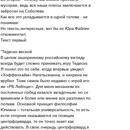
мусорам, ведь все наши плюсы заключаются в
забросах на Соболева.
Как все это укладывается в одной голове - не
понимаю.
Но тексты интересные, вот бы их Юра Фаблин
откомментил.
Текст первый:
"Тедеско весной
В целом зашоренному российскому взгляду
всегда будет сложно принимать игру Тедеско.
Я понял это по себе, когда впервые увидел
«Хоффенхайм» Нагельсманна, и нихрена не
врубил. Тоже самое было недавно с игрой его
же «РБ Лейпциг». Для меня механизм их
постоянных побед казался загадочным, но со
временем я более или менее все разложил по
полкам. Основной принцип философии
Юлиана – тотальная универсальность, то есть
если опорник оказывается на позиции
центрфорварда, то он точно знает как
действовать. В свою очередь центрфорвард в