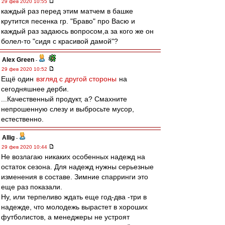
29 фев 2020 10:55
каждый раз перед этим матчем в башке
крутится песенка гр. "Браво" про Васю и
каждый раз задаюсь вопросом,а за кого же он
болел-то "сидя с красивой дамой"?
Alex Green
-
29 фев 2020 10:52
Ещё один
взгляд с другой стороны
на
сегодняшнее дерби.
...Качественный продукт, а? Смахните
непрошенную слезу и выбросьте мусор,
естественно.
Allig
-
29 фев 2020 10:44
Не возлагаю никаких особенных надежд на
остаток сезона. Для надежд нужны серьезные
изменения в составе. Зимние спарринги это
еще раз показали.
Ну, или терпеливо ждать еще год-два -три в
надежде, что молодежь вырастет в хороших
футболистов, а менеджеры не устроят