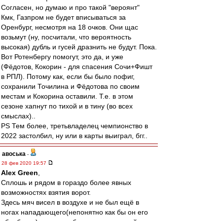
Согласен, но думаю и про такой "вероянт"
Кмк, Газпром не будет вписываться за
Оренбург, несмотря на 18 очков. Они щас
возьмут (ну, посчитали, что вероятность
высокая) дубль и гусей дразнить не будут. Пока.
Вот Ротенбергу помогут, это да, и уже
(Фёдотов, Кокорин - для спасения Сочи+Фишт
в РПЛ). Потому как, если бы было пофиг,
сохранили Точилина и Фёдотова по своим
местам и Кокорина оставили. Т.е. в этом
сезоне хапнут по тихой и в тину (во всех
смыслах)..
PS Тем более, третьвладелец чемпионство в
2022 застолбил, ну или в карты выиграл, бгг..
авоська
-
28 фев 2020 19:57
Alex Green
,
Сплошь и рядом в гораздо более явных
возможностях взятия ворот.
Здесь мяч висел в воздухе и не был ещё в
ногах нападающего(непонятно как бы он его