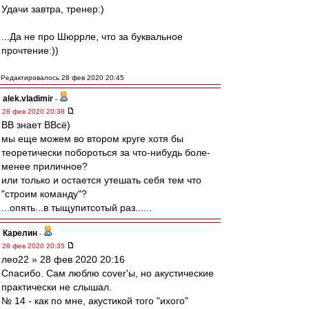
Удачи завтра, тренер:)
...Да не про Шюррле, что за буквальное
прочтение:))
Редактировалось 28 фев 2020 20:45
alek.vladimir
-
28 фев 2020 20:38
ВВ знает ВВсё)
мы еще можем во втором круге хотя бы
теоретически побороться за что-нибудь боле-
менее приличное?
или только и остается утешать себя тем что
"строим команду"?
...опять...в тыщупитсотый раз......
Карелин
-
28 фев 2020 20:35
лео22 » 28 фев 2020 20:16
Спасибо. Сам люблю cover'ы, но акустические
практически не слышал.
№ 14 - как по мне, акустикой того "ихого"