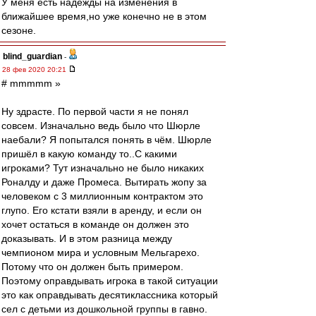
У меня есть надежды на изменения в
ближайшее время,но уже конечно не в этом
сезоне.
blind_guardian
-
28 фев 2020 20:21
# mmmmm »
Ну здрасте. По первой части я не понял
совсем. Изначально ведь было что Шюрле
наебали? Я попытался понять в чём. Шюрле
пришёл в какую команду то..С какими
игроками? Тут изначально не было никаких
Роналду и даже Промеса. Вытирать жопу за
человеком с 3 миллионным контрактом это
глупо. Его кстати взяли в аренду, и если он
хочет остаться в команде он должен это
доказывать. И в этом разница между
чемпионом мира и условным Мельгарехо.
Потому что он должен быть примером.
Поэтому оправдывать игрока в такой ситуации
это как оправдывать десятиклассника который
сел с детьми из дошкольной группы в гавно.