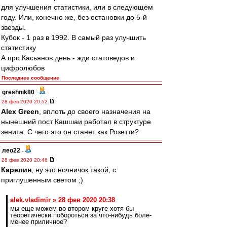
для улучшения статистики, или в следующем
году. Или, конечно же, без остановки до 5-й
звезды.
Кубок - 1 раз в 1992. В самый раз улучшить
статистику
А про Касьянов день - жди статоведов и
цифролюбов
Последнее сообщение
greshnik80
-
28 фев 2020 20:52
Alex Green
, вплоть до своего назначения на
нынешний пост Кашшаи работал в структуре
зенита. С чего это он станет как Розетти?
лео22
-
28 фев 2020 20:46
Карелин
, ну это ночничок такой, с
приглушенным светом ;)
alek.vladimir » 28 фев 2020 20:38
мы еще можем во втором круге хотя бы
теоретически побороться за что-нибудь боле-
менее приличное?