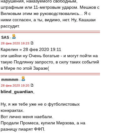
нарушения, наказуемого свободным,
штрафным или 11-метровым ударом. Мешков с
Вилковым этим же руководствовались... Я с
ними согласен, а ты, видимо, нет. Ну, Кашшаи
рассудит.
SAS
-
28 фев 2020 19:23
Карелин » 28 фев 2020 19:11
эти шейхи ну Очень богатые - и могут пойти на
такую Подлянку запросто, в силу таких событий
в Мире по этой Заразе(
mmmmm
-
28 фев 2020 19:20
blind_guardian
,
Ну, я же тебе уже не о футболистовых
конкрактах.
Вот лично меня наебали.
Продали Промеса, купили Мирзова, а на
разницу пиарят ФФП.