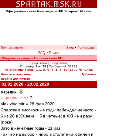
Официальный сайт болельщиков ФК "Спартак" Москва
Полная версия
Вход
•
Регистрация
FAQ
•
Поиск
Общение на сайте
Гостевая книга ВВ
»
Пред. тема
|
След. тема
Страница
8
из
78
[ Сообщений: 3879 ]
На страницу
Пред.
1
...
5
,
6
,
7
,
8
,
9
,
10
,
11
...
78
След.
Начать новую тему
Добавить
Версия для печати
01.02.2020 - 29.02.2020
Карелин
-
28 фев 2020 21:15
alek.vladimir » 28 фев 2020
Спартак в високосные годы побеждал нечасто -
6 из 20 в ХХ веке + 5 в чётные; в ХХI - ни разу
(пока)
Зато в нечётные годы - 11 раз
Так что на выбор - либо в столетний юбилей и