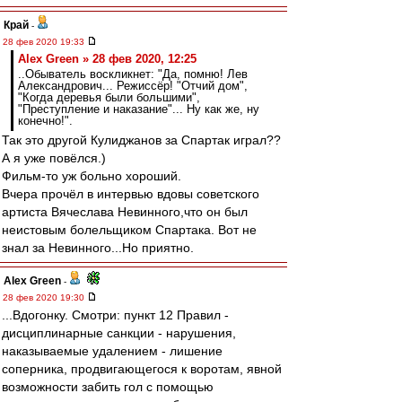
Край
-
28 фев 2020 19:33
Alex Green » 28 фев 2020, 12:25
..Обыватель воскликнет: "Да, помню! Лев
Александрович... Режиссёр! "Отчий дом",
"Когда деревья были большими",
"Преступление и наказание"... Ну как же, ну
конечно!".
Так это другой Кулиджанов за Спартак играл??
А я уже повёлся.)
Фильм-то уж больно хороший.
Вчера прочёл в интервью вдовы советского
артиста Вячеслава Невинного,что он был
неистовым болельщиком Спартака. Вот не
знал за Невинного...Но приятно.
Alex Green
-
28 фев 2020 19:30
...Вдогонку. Смотри: пункт 12 Правил -
дисциплинарные санкции - нарушения,
наказываемые удалением - лишение
соперника, продвигающегося к воротам, явной
возможности забить гол с помощью