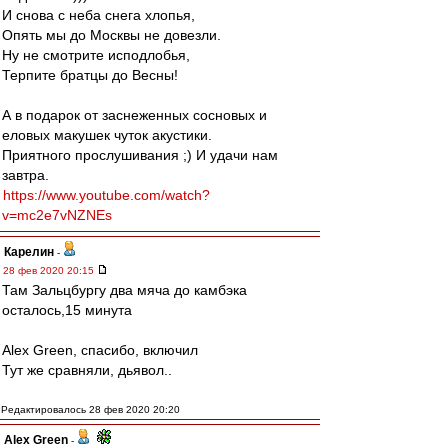
И снова с неба снега хлопья,
Опять мы до Москвы не довезли.
Ну не смотрите исподлобья,
Терпите братцы до Весны!
А в подарок от заснеженных сосновых и
еловых макушек чуток акустики.
Приятного прослушивания ;) И удачи нам
завтра.
https://www.youtube.com/watch?
v=mc2e7vNZNEs
Карелин
-
28 фев 2020 20:15
Там Зальцбургу два мяча до камбэка
осталось,15 минута
Alex Green, спасибо, включил
Тут же сравняли, дьявол..
Редактировалось 28 фев 2020 20:20
Alex Green
-