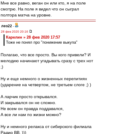
Мне все равно, веган он или кто, я на поле
смотрю. На поле я видел что он сыграл
полтора матча на уровне.
лео22
-
28 фев 2020 20:16
Карелин » 28 фев 2020 17:57
Тоже не понял про "понижение выкупа"
Полагаю, что все просто. Вы кого привели? И
мелодию начинают угадывать сразу с трех нот
;)
Ну и еще немного о жизненных перепитиях
(ударение на четвертом, не третьем слоге ;) )
А ларчик просто открывался.
И закрывался он не сложно.
Не всем он правда поддавался,
А все ли нам по жизни можно?
Ну и немного релакса от сибирского филиала
Радио ВВ. )))