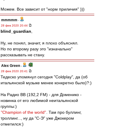
Можем. Все зависит от "норм приличия" )))
mmmmm
-
28 фев 2020 20:44
blind_guardian
,
Ну, не понял, значит, я плохо объяснял.
Но по второму разу это "изначально"
рассказывать не стану.
Alex Green
-
28 фев 2020 20:41
Тедеско упомянул сегодня "Coldplay", да (об
итальянской музыке менее конкретно было)?:)
На Радио ВВ (192,2 FM) - для Доменико -
новинка от его любимой неитальянской
группы:)
"Champion of the world"
. Там про буллинг,
троллинг..., ну да "С-Э" уже Джокером
отметился:)