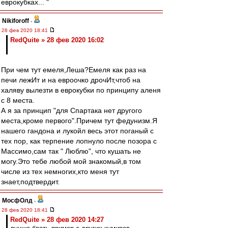
еврокубках... "
Nikiforoff
-
28 фев 2020 18:41
RedQuite » 28 фев 2020 16:02
При чем тут емеля,Леша?Емеля как раз на
печи лежИт и на евроочко дрочИт,чтоб на
халяву вылезти в еврокубки по принципу аленя
с 8 места.
А я за принцип "для Спартака нет другого
места,кроме первого".Причем тут федунизм.Я
нашего гандона и лукойл весь этот поганый с
тех пор, как терпение лопнуло после позора с
Массимо,сам так " Люблю", что кушать не
могу.Это тебе любой мой знакомый,в том
числе из тех немногих,кто меня тут
знает,подтвердит.
МосфОлд
-
28 фев 2020 18:41
RedQuite » 28 фев 2020 14:27