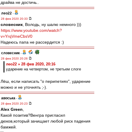
драйва не достичь..
лео22
-
28 фев 2020 20:33
словесник
, Володь, ну шалю немного )))
https://www.youtube.com/watch?
v=YrqVmeCbsV0
Надеюсь папа не рассердится :)
словесник
-
28 фев 2020 20:26
лео22 » 28 фев 2020, 20:16
ударение на четвертом, не третьем слоге
Лёш, если написать "о перипетиях", ударение
можно и не уточнять ;-).
авоська
-
28 фев 2020 20:23
Alex Green
,
Какой позитив?Венгра пригласил
дюков,который зачищает любой риск падения
бамжей.