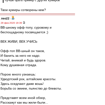
лучше брать пример с других кумиров
Твои кумиры сотворены кем?
лео22
-
28 фев 2020 18:36
ВВ-шному офф-топу, суровому и
беспощадному посвящается ;)
ВЕК ЖИВИ, ВЕК УЧИСЬ
Офф-топ ВВ-шный он таков,
И банить за него не надо.
Читай, внимай и будь здоров.
Кому душевная отрада.
Порою много узнаешь:
Удмуртский рок, алтайские красоты.
Здесь оседлают даже вошь!
Борьба со змием, пьянство до блевоты.
Представят всем иной обзор,
Расскажут как мы жили-были...