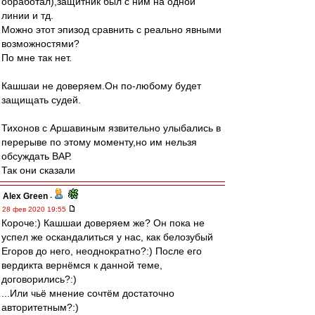
обработал),защитник был с ним на одной
линии и тд.
Можно этот эпизод сравнить с реально явными
возможностями?
По мне так нет.
Кашшаи не доверяем.Он по-любому будет
защищать судей.
Тихонов с Аршавиным язвительно улыбались в
перерыве по этому моменту,но им нельзя
обсуждать ВАР.
Так они сказали
Alex Green
-
28 фев 2020 19:55
Короче:) Кашшаи доверяем же? Он пока не
успел же оскандалиться у нас, как белозубый
Егоров до него, неоднократно?:) После его
вердикта вернёмся к данной теме,
договорились?:)
...Или чьё мнение сочтём достаточно
авторитетным?:)