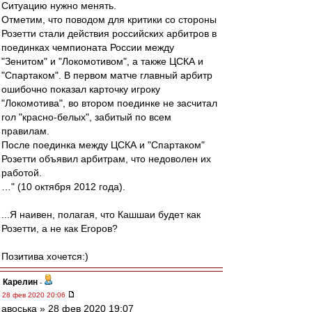
Ситуацию нужно менять.
Отметим, что поводом для критики со стороны
Розетти стали действия российских арбитров в
поединках чемпионата России между
"Зенитом" и "Локомотивом", а также ЦСКА и
"Спартаком". В первом матче главный арбитр
ошибочно показал карточку игроку
"Локомотива", во втором поединке не засчитал
гол "красно-белых", забитый по всем
правилам.
После поединка между ЦСКА и "Спартаком"
Розетти объявил арбитрам, что недоволен их
работой.
…" (10 октября 2012 года).
...Я наивен, полагая, что Кашшаи будет как
Розетти, а не как Егоров?
Позитива хочется:)
Карелин
-
28 фев 2020 20:06
авоська » 28 фев 2020 19:07