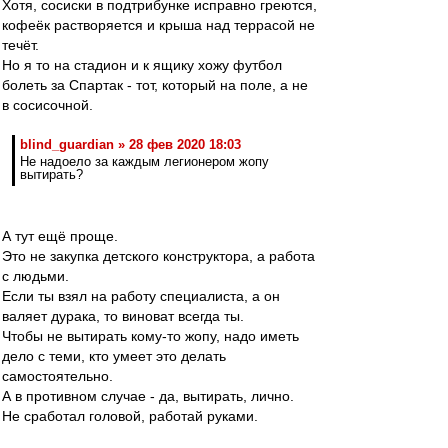
Хотя, сосиски в подтрибунке исправно греются,
кофеёк растворяется и крыша над террасой не
течёт.
Но я то на стадион и к ящику хожу футбол
болеть за Спартак - тот, который на поле, а не
в сосисочной.
blind_guardian » 28 фев 2020 18:03
Не надоело за каждым легионером жопу
вытирать?
А тут ещё проще.
Это не закупка детского конструктора, а работа
с людьми.
Если ты взял на работу специалиста, а он
валяет дурака, то виноват всегда ты.
Чтобы не вытирать кому-то жопу, надо иметь
дело с теми, кто умеет это делать
самостоятельно.
А в противном случае - да, вытирать, лично.
Не сработал головой, работай руками.