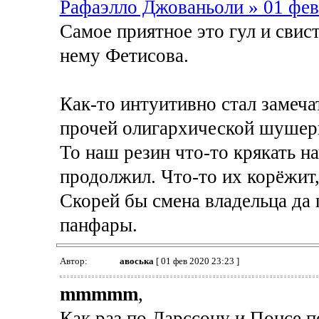
Рафаэлло Джованьоли » 01 фев
Самое приятное это гул и свис
нему Фетисова.
Как-то интуитивно стал замеча
прочей олигархической шушеры
То наш резин что-то крякать на
продолжил. Что-то их корёжит,
Скорей бы смена владельца да г
панфары.
Автор:
авоська
[ 01 фев 2020 23:23 ]
mmmmm
,
Как раз по Ларссону и Понсе п