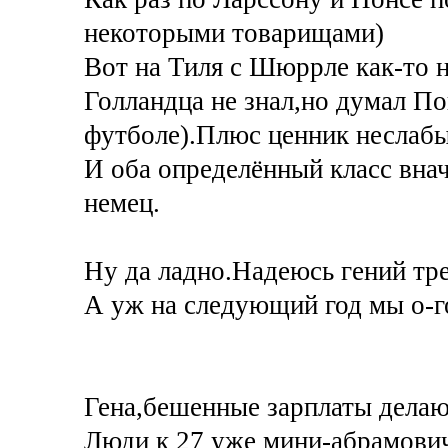
некоторыми товарищами)
Вот на Тиля с Шюррле как-то н
Голландца не знал,но думал По
футболе).Плюс ценник неслабы
И оба определённый класс вна
немец.
Ну да ладно.Надеюсь гений тре
А уж на следующий год мы о-го
Гена,бешенные зарплаты делаю
Люди к 27 уже мини-абрамович