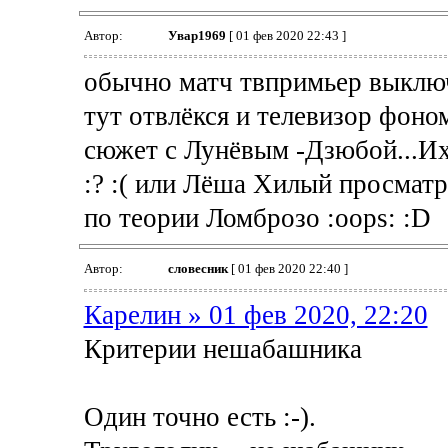
Автор:
Увар1969
[ 01 фев 2020 22:43 ]
обычно матч твпримьер выклю
тут отвлёкся и телевизор фоно
сюжет с Лунёвым -Дзюбой...Их
:? :( или Лёша Хилый просмат
по теории Ломброзо :oops: :D
Автор:
словесник
[ 01 фев 2020 22:40 ]
Карелин » 01 фев 2020, 22:20
Критерии нешабашника
Один точно есть :-).