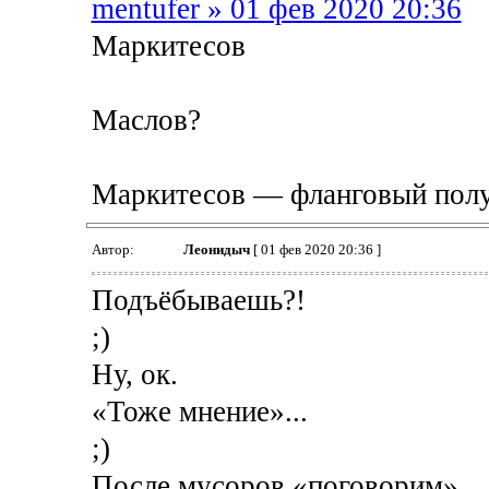
mentufer » 01 фев 2020 20:36
Маркитесов
Маслов?
Маркитесов — фланговый полуз
Автор:
Леонидыч
[ 01 фев 2020 20:36 ]
Подъёбываешь?!
;)
Ну, ок.
«Тоже мнение»...
;)
После мусоров «поговорим»...