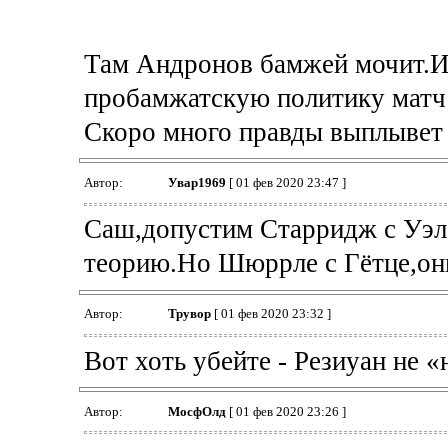
Там Андронов бамжей мочит.И
пробамжатскую политику матч 
Скоро много правды выплывет 
Автор:
Увар1969
[ 01 фев 2020 23:47 ]
Саш,допустим Старридж с Уэлб
теорию.Но Шюррле с Гётце,он
Автор:
Трувор
[ 01 фев 2020 23:32 ]
Вот хоть убейте - Резиуан не «
Автор:
МосфОлд
[ 01 фев 2020 23:26 ]