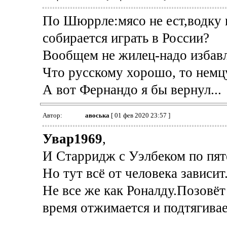
По Шюррле:мясо не ест,водку н
собирается играть в России?
Вообщем не жилец-надо избавл
Что русскому хорошо, то немцу
А вот Фернандо я бы вернул...
Автор:
авоська
[ 01 фев 2020 23:57 ]
Увар1969
,
И Старридж с Уэлбеком по пятё
Но тут всё от человека зависит
Не все же как Роналду.Позовёт 
время отжимается и подтягивае