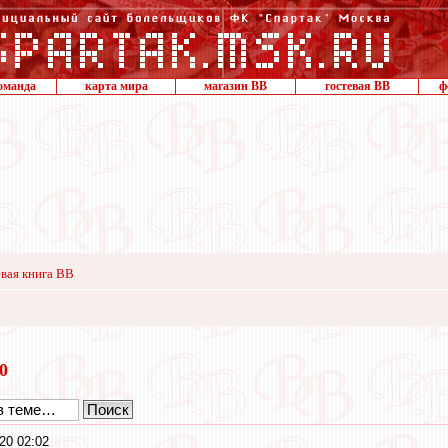
оманда
карта мира
магазин ВВ
гостевая ВВ
ф
вая книга ВВ
20
20 02:02