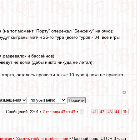
(на тот момент "Порту" опережал "Бенфику" на очко);
дут сыграны матчи 25-го тура (всего туров - 34, все игры
;
я раздевалок и бассейнов);
ведут не дома (дабы никто никуда не летал);
марта, осталось провести также 10 туров) пока не принято
45
Сообщений: 2201 •
Страница
45
из
45
•
1
...
41
42
43
44
версия
•
Удалить cookies конференции
• Часовой пояс: UTC + 3 часа