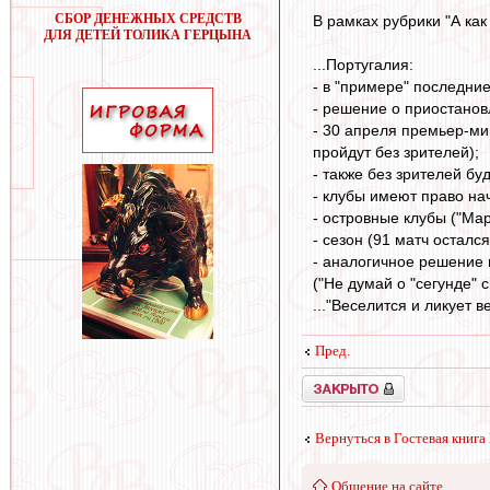
СБОР ДЕНЕЖНЫХ СРЕДСТВ
В рамках рубрики "А как т
ДЛЯ ДЕТЕЙ ТОЛИКА ГЕРЦЫНА
...Португалия:
- в "примере" последние
- решение о приостанов
- 30 апреля премьер-мин
пройдут без зрителей);
- также без зрителей бу
- клубы имеют право нач
- островные клубы ("Ма
- сезон (91 матч осталс
- аналогичное решение 
("Не думай о "сегунде" св
..."Веселится и ликует в
Пред.
Закрыто
Вернуться в Гостевая книга
Общение на сайте