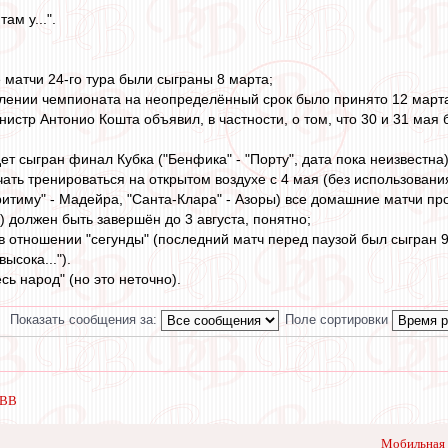
ам у...".
 матчи 24-го тура были сыграны 8 марта;
лении чемпионата на неопределённый срок было принято 12 марта 
истр Антонио Кошта объявил, в частности, о том, что 30 и 31 мая бу
дет сыгран финал Кубка ("Бенфика" - "Порту", дата пока неизвестна)
ать тренироваться на открытом воздухе с 4 мая (без использовани
ритиму" - Мадейра, "Санта-Клара" - Азоры) все домашние матчи про
я) должен быть завершён до 3 августа, понятно;
в отношении "сегунды" (последний матч перед паузой был сыгран 9 
ысока...").
есь народ" (но это неточно).
Показать сообщения за:
Поле сортировки
 ВВ
Мобильная 