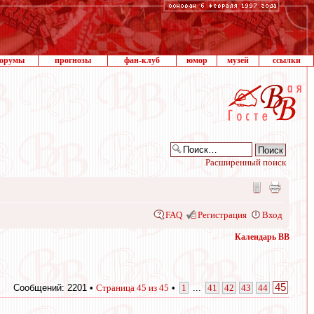
орумы
прогнозы
фан-клуб
юмор
музей
ссылки
Расширенный поиск
FAQ
Регистрация
Вход
Календарь ВВ
45
Сообщений: 2201 •
Страница
45
из
45
•
1
...
41
42
43
44