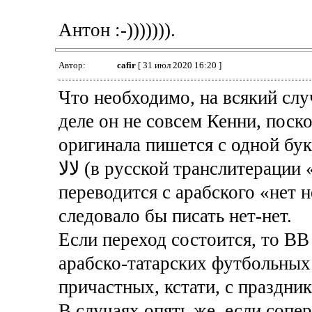
Антон :-))))))).
Автор:
cafir
[ 31 июл 2020 16:20 ]
Что необходимо, на всякий случ
деле он не совсем Кенни, поско
оригинала пишется с одной бук
لالا (в русской транслитерации «ла ла») - его, так сказать, фамилия
переводится с арабского «нет н
следовало бы писать нет-нет.
Если переход состоится, то ВВ
арабско-татарских футбольных
причастных, кстати, с праздни
В случаях опять же, если сопе