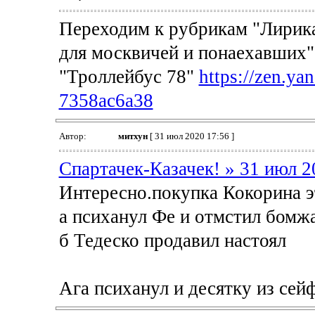
Переходим к рубрикам "Лирика
для москвичей и понаехавших"
"Троллейбус 78"
https://zen.ya
7358ac6a38
Автор:
митхун
[ 31 июл 2020 17:56 ]
Спартачек-Казачек! » 31 июл 2
Интересно.покупка Кокорина э
а психанул Фе и отмстил бомжа
б Тедеско продавил настоял
Ага психанул и десятку из сей