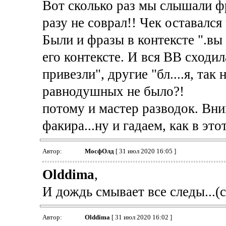
Вот сколько раз мы слышали фр
разу не соврал!! Чек оставался 
Были и фразы в контексте ".вы в
его контексте. И вся ВВ сходила
привезли", другие "бл....я, так
равнодушных не было?!
потому и мастер разводок. Вн
факира...ну и гадаем, как в эт
Автор:
МосфОлд
[ 31 июл 2020 16:05 ]
Olddima
,
И дождь смывает все следы...(с
Автор:
Olddima
[ 31 июл 2020 16:02 ]