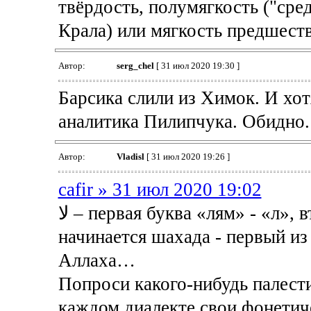
твёрдость, полумягкость ("сре
Крала) или мягкость предшест
Автор:
serg_chel
[ 31 июл 2020 19:30 ]
Барсика слили из Химок. И хот
аналитика Пилипчука. Обидно.
Автор:
Vladisl
[ 31 июл 2020 19:26 ]
cafir » 31 июл 2020 19:02
لا – первая буква «лям» - «л», вторая «алеф» - «а». С этого слова
начинается шахада - первый из 
Аллаха…
Попроси какого-нибудь палести
каждом диалекте свои фонетич