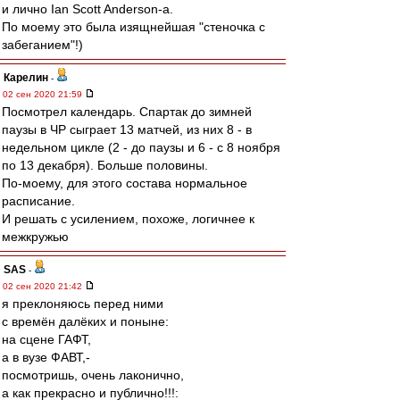
и лично Ian Scott Anderson-а.
По моему это была изящнейшая "стеночка с
забеганием"!)
Карелин
-
02 сен 2020 21:59
Посмотрел календарь. Спартак до зимней
паузы в ЧР сыграет 13 матчей, из них 8 - в
недельном цикле (2 - до паузы и 6 - с 8 ноября
по 13 декабря). Больше половины.
По-моему, для этого состава нормальное
расписание.
И решать с усилением, похоже, логичнее к
межкружью
SAS
-
02 сен 2020 21:42
я преклоняюсь перед ними
с времён далёких и поныне:
на сцене ГАФТ,
а в вузе ФАВТ,-
посмотришь, очень лаконично,
а как прекрасно и публично!!!: