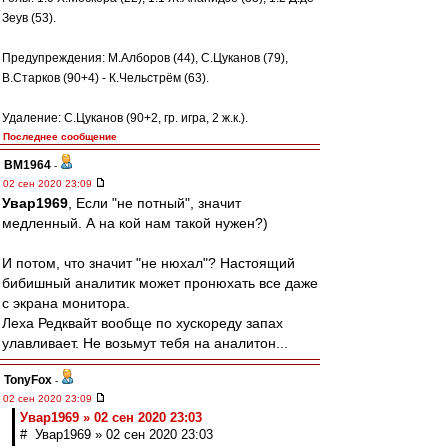
Зеув (53).
Предупреждения: М.Алборов (44), С.Цуканов (79),
В.Старков (90+4) - К.Чельстрём (63).
Удаление: С.Цуканов (90+2, гр. игра, 2 ж.к.).
Последнее сообщение
BM1964
-
02 сен 2020 23:09
Увар1969
, Если "не потный", значит
медленный. А на кой нам такой нужен?)
И потом, что значит "не нюхал"? Настоящий
бибишный аналитик может пронюхать все даже
с экрана монитора.
Леха Редквайт вообще по хускореду запах
улавливает. Не возьмут тебя на аналитон...
TonyFox
-
02 сен 2020 23:09
Увар1969 » 02 сен 2020 23:03
# Увар1969 » 02 сен 2020 23:03