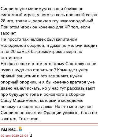
Сиприен уже минимум сезон и близко не
системный игрок, у него за весь прошлый сезон
28 игр, травмы, характер глушаковоподобный.
При этом игрок он конечно для ЧР топ, если
захочет
Не просто так человек был капитаном
молодежной сборной, и даже по мелочи входит
в топ20 самых быстрых игроков мира по
статистике
Но факт еще и в том, что этому Спартаку он не
нужен. куда его ставить то? Команде нужен
правый защитник и это все знают, нужен
опорный опорник, и я бы конечно вратаря уже
давно начал искать, но у нас тут рассказывают
про будущего топа и основного в сборной
Сашу Максименко, который в молодежке
почему-то сидит на лавке. Но это мое личное
Сиприен не хочет из Франции уезжать, Лала не
захотел, Тете тоже..
BM1964
-
02 сен 2020 23:04