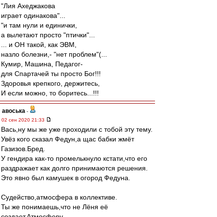
"Лия Ахеджакова
играет одинакова"...
"и там нули и единички,
а вылетают просто "птички"...
... и ОН такой, как ЭВМ,
назло болезни,- "нет проблем"(...
Кумир, Машина, Педагог-
для Спартачей ты просто Бог!!!
Здоровья крепкого, держитесь,
И если можно, то боритесь...!!!
авоська
-
02 сен 2020 21:33
Вась,ну мы же уже проходили с тобой эту тему.
Увёз кого сказал Федун,а щас бабки жмёт
Газизов.Бред.
У гендира как-то промелькнуло кстати,что его
раздражает как долго принимаются решения.
Это явно был камушек в огород Федуна.
Судейство,атмосфера в коллективе.
Ты же понимаешь,что не Лёня её
создает.Атмосферу.