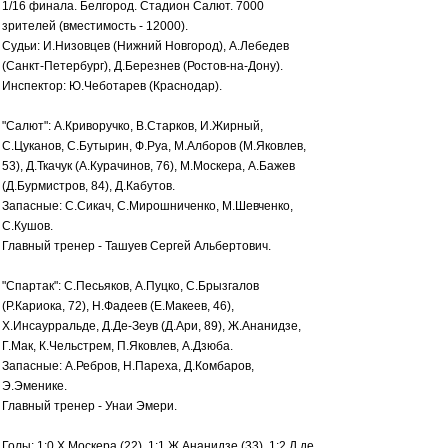
1/16 финала. Белгород. Стадион Салют. 7000
зрителей (вместимость - 12000).
Судьи: И.Низовцев (Нижний Новгород), А.Лебедев
(Санкт-Петербург), Д.Березнев (Ростов-на-Дону).
Инспектор: Ю.Чеботарев (Краснодар).
"Салют": А.Криворучко, В.Старков, И.Жирный,
С.Цуканов, С.Бутырин, Ф.Руа, М.Алборов (М.Яковлев,
53), Д.Ткачук (А.Курачинов, 76), М.Москера, А.Бажев
(Д.Бурмистров, 84), Д.Кабутов.
Запасные: С.Сикач, С.Мирошниченко, М.Шевченко,
С.Кушов.
Главный тренер - Ташуев Сергей Альбертович.
"Спартак": С.Песьяков, А.Пуцко, С.Брызгалов
(Р.Кариока, 72), Н.Фадеев (Е.Макеев, 46),
Х.Инсаурральде, Д.Де-Зеув (Д.Ари, 89), Ж.Ананидзе,
Г.Мак, К.Чельстрем, П.Яковлев, А.Дзюба.
Запасные: А.Ребров, Н.Пареха, Д.Комбаров,
Э.Эменике.
Главный тренер - Унаи Эмери.
Голы: 1:0 Х.Москера (22), 1:1 Ж.Ананидзе (33), 1:2 Д.де