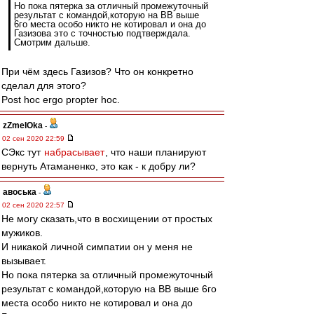
Но пока пятерка за отличный промежуточный
результат с командой,которую на ВВ выше
6го места особо никто не котировал и она до
Газизова это с точностью подтверждала.
Смотрим дальше.
При чём здесь Газизов? Что он конкретно
сделал для этого?
Post hoc ergo propter hoc.
zZmeIOka
-
02 сен 2020 22:59
СЭкс тут
набрасывает
, что наши планируют
вернуть Атаманенко, это как - к добру ли?
авоська
-
02 сен 2020 22:57
Не могу сказать,что в восхищении от простых
мужиков.
И никакой личной симпатии он у меня не
вызывает.
Но пока пятерка за отличный промежуточный
результат с командой,которую на ВВ выше 6го
места особо никто не котировал и она до