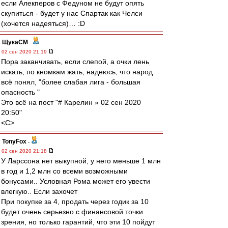
если Алекперов с Федуном не будут опять
скупиться - будет у нас Спартак как Челси
(хочется надеяться)… :D
ЩукаСМ
-
02 сен 2020 21:19
Пора заканчивать, если слепой, а очки лень
искать, по кномкам жать, надеюсь, что народ
всё понял, "более слабая лига - большая
опасность "
Это всё на пост "# Карелин » 02 сен 2020
20:50"
<C>
TonyFox
-
02 сен 2020 21:18
У Ларссона нет выкупной, у него меньше 1 млн
в год и 1,2 млн со всеми возможными
бонусами.. Условная Рома может его увести
влегкую.. Если захочет
При покупке за 4, продать через годик за 10
будет очень серьезно с финансовой точки
зрения, но только гарантий, что эти 10 пойдут