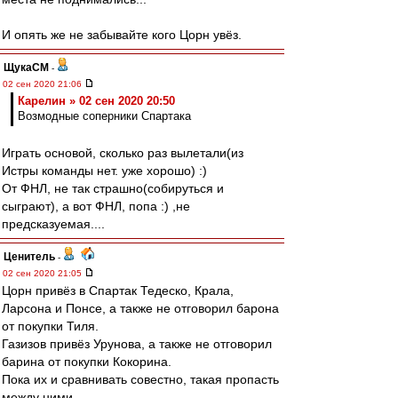
И опять же не забывайте кого Цорн увёз.
ЩукаСМ
-
02 сен 2020 21:06
Карелин » 02 сен 2020 20:50
Возмодные соперники Спартака
Играть основой, сколько раз вылетали(из
Истры команды нет. уже хорошо) :)
От ФНЛ, не так страшно(собируться и
сыграют), а вот ФНЛ, попа :) ,не
предсказуемая....
Ценитель
-
02 сен 2020 21:05
Цорн привёз в Спартак Тедеско, Крала,
Ларсона и Понсе, а также не отговорил барона
от покупки Тиля.
Газизов привёз Урунова, а также не отговорил
барина от покупки Кокорина.
Пока их и сравнивать совестно, такая пропасть
между ними.