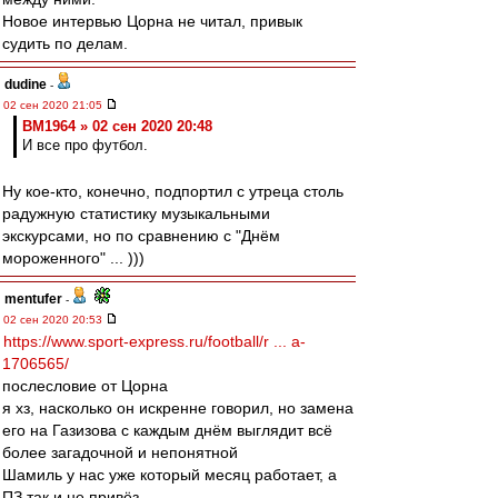
Новое интервью Цорна не читал, привык
судить по делам.
dudine
-
02 сен 2020 21:05
BM1964 » 02 сен 2020 20:48
И все про футбол.
Ну кое-кто, конечно, подпортил с утреца столь
радужную статистику музыкальными
экскурсами, но по сравнению с "Днём
мороженного" ... )))
mentufer
-
02 сен 2020 20:53
https://www.sport-express.ru/football/r ... a-
1706565/
послесловие от Цорна
я хз, насколько он искренне говорил, но замена
его на Газизова с каждым днём выглядит всё
более загадочной и непонятной
Шамиль у нас уже который месяц работает, а
ПЗ так и не привёз...