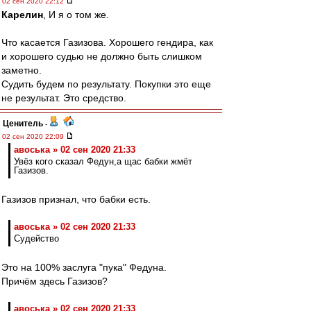
02 сен 2020 22:12
Карелин
, И я о том же.
Что касается Газизова. Хорошего гендира, как
и хорошего судью не должно быть слишком
заметно.
Судить будем по результату. Покупки это еще
не результат. Это средство.
Ценитель
-
02 сен 2020 22:09
авоська » 02 сен 2020 21:33
Увёз кого сказал Федун,а щас бабки жмёт
Газизов.
Газизов признал, что бабки есть.
авоська » 02 сен 2020 21:33
Судейство
Это на 100% заслуга "пука" Федуна.
Причём здесь Газизов?
авоська » 02 сен 2020 21:33