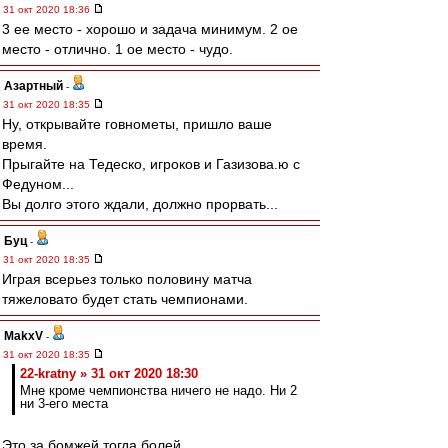
31 окт 2020 18:36
3 ее место - хорошо и задача минимум. 2 ое
место - отлично. 1 ое место - чудо.
Азартный
-
31 окт 2020 18:35
Ну, открывайте говнометы, пришло ваше
время.
Прыгайте на Тедеско, игроков и Газизова.ю с
Федуном...
Вы долго этого ждали, должно прорвать...
Буц
-
31 окт 2020 18:35
Играя всерьез только половину матча
тяжеловато будет стать чемпионами.
MakxV
-
31 окт 2020 18:35
22-kratny » 31 окт 2020 18:30
Мне кроме чемпионства ничего не надо. Ни 2
ни 3-его места
Это за бомжей тогда болей.