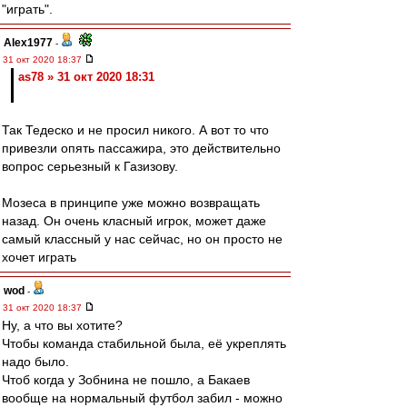
"играть".
Alex1977
-
31 окт 2020 18:37
as78 » 31 окт 2020 18:31
Так Тедеско и не просил никого. А вот то что
привезли опять пассажира, это действительно
вопрос серьезный к Газизову.
Мозеса в принципе уже можно возвращать
назад. Он очень класный игрок, может даже
самый классный у нас сейчас, но он просто не
хочет играть
wod
-
31 окт 2020 18:37
Ну, а что вы хотите?
Чтобы команда стабильной была, её укреплять
надо было.
Чтоб когда у Зобнина не пошло, а Бакаев
вообще на нормальный футбол забил - можно