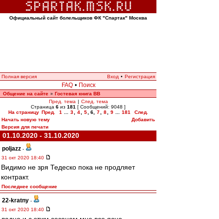
Официальный сайт болельщиков ФК "Спартак" Москва
Полная версия
Вход
•
Регистрация
FAQ
•
Поиск
Общение на сайте
Гостевая книга ВВ
»
Пред. тема
|
След. тема
Страница
6
из
181
[ Сообщений: 9048 ]
На страницу
Пред.
1
...
3
,
4
,
5
,
6
,
7
,
8
,
9
...
181
След.
Начать новую тему
Добавить
Версия для печати
01.10.2020 - 31.10.2020
poljazz
-
31 окт 2020 18:40
Видимо не зря Тедеско пока не продляет
контракт.
Последнее сообщение
22-kratny
-
31 окт 2020 18:40