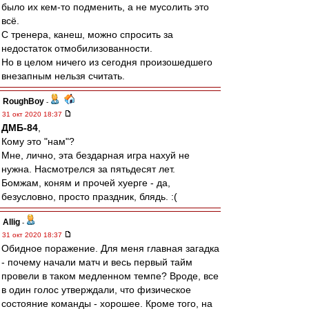
было их кем-то подменить, а не мусолить это
всё.
С тренера, канеш, можно спросить за
недостаток отмобилизованности.
Но в целом ничего из сегодня произошедшего
внезапным нельзя считать.
RoughBoy
-
31 окт 2020 18:37
ДМБ-84
,
Кому это "нам"?
Мне, лично, эта бездарная игра нахуй не
нужна. Насмотрелся за пятьдесят лет.
Бомжам, коням и прочей хуерге - да,
безусловно, просто праздник, блядь. :(
Allig
-
31 окт 2020 18:37
Обидное поражение. Для меня главная загадка
- почему начали матч и весь первый тайм
провели в таком медленном темпе? Вроде, все
в один голос утверждали, что физическое
состояние команды - хорошее. Кроме того, на