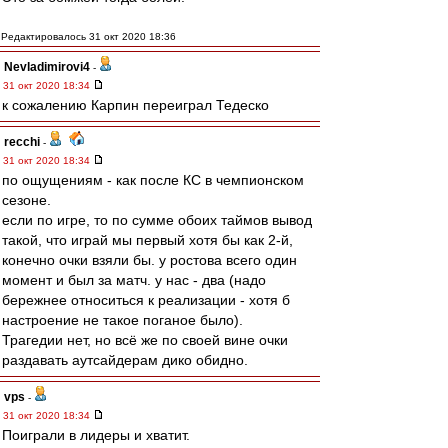
Редактировалось 31 окт 2020 18:36
Nevladimirovi4
-
31 окт 2020 18:34
к сожалению Карпин переиграл Тедеско
recchi
-
31 окт 2020 18:34
по ощущениям - как после КС в чемпионском
сезоне.
если по игре, то по сумме обоих таймов вывод
такой, что играй мы первый хотя бы как 2-й,
конечно очки взяли бы. у ростова всего один
момент и был за матч. у нас - два (надо
бережнее относиться к реализации - хотя б
настроение не такое поганое было).
Трагедии нет, но всё же по своей вине очки
раздавать аутсайдерам дико обидно.
vps
-
31 окт 2020 18:34
Поиграли в лидеры и хватит.