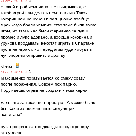
31 окт 2020 18:33
с такой игрой чемпионат не выигрывают, с
такой игрой нам делать нечего в лчю Такой
кокорин нам не нужен.в позиционке вообще
мрак когда брали чемпионство тоже были такие
игры, но там у нас были фернандо зе луиш
промес и луис адриано, а вообще кокорина и
урунова продавать, нехотят играть в Спартаке
пусть не играют, но перед этим куда нибудь в
луч энергию отправить в аренду
chelas
-
31 окт 2020 18:33
Максименко покатывается со смеху сразу
после поражения. Совсем пох парню.
Подумаешь, отрыв не создали - экая херня.
жаль, что за такое не штрафуют. А можно было
бы. Как и за бесконечные симуляции
"капитана".
ну и просрать за год дважды псевдотренеру -
это ужасно.