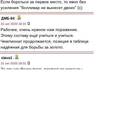
Если бороться за первое место, то явно без
усиления "болливар не вынесет двоих" (с)
ДМБ-84
-
31 окт 2020 18:31
Рабочее, очень нужное нам поражение.
Этому составу ещё учиться и учиться.
Чемпионат продолжается, позиция в таблице
надёжная для борьбы за золото.
slava1
-
31 окт 2020 18:31
За эту улыбочку пусть пиздует из команды
,дырка блять.
Eaglesias
-
31 окт 2020 18:31
Ну, ничо - злее будут. А то вышли на классе
Сельпо обыгрывать. Оно хоть и Сельпо, т.е.
дерЁвня, однако ж потное и заряженное. Так
не годитца.
Леонидыч » 31 окт 2020 18:18
Тэду надо бы выписать жопоногам 15 км.