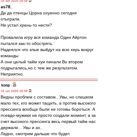
31 окт 2020 18:39
as78
,
Да да птенцы Цорна охуенно сегодня
отыграли.
Не устал хрень-то нести?
Провалила игру вся команда.Один Айртон
пытался как-то обострять.
Надеялся что злые выйдут на всю херь вокруг
команды.
А они целый тайм хуи пинали.Во втором
подрыгались,но с тем же результатом.
Неприятно.
konp
-
31 окт 2020 18:39
Видны проблем с составом.. Увы, но слишком
мало тех, кто может тащить, а против высокого
прессинга вообще были не готовы бороться. А
псевдо-мужики не просто создали момент, а за
счет высокого прессинга весь первый тайм нас
держали... Увы и ах..
Ладно, смотрим дальше что будет.