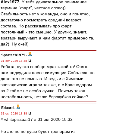
Alex1977
, У тебя удивительное понимание
термина "фарт", честное слово))
Стабильность нет у команды, оно и понятно,
достаточно посмотреть средний возраст
состава. Но рассказывать про фарт
постоянный - это смешно. У других, значит,
вратари выручают, а нам фартит, примерно та,
да?). Ну окей)
Spartach1975
-
31 окт 2020 18:38
Ребята, ну это вообще мрак какой то! Опять
нам подсудили после симуляции Соболева, но
даже это не помогло. И ведь и с Химками
эпизодически играли так же, и с Краснодаром
во 2 тайме не особо лучше.. Почему такая
нестабильность, нет же Еврокубков сейчас?
Eduard
-
31 окт 2020 18:38
# whitepissuar17 » 31 окт 2020 18:32
Но это не по душе будет тренерам из