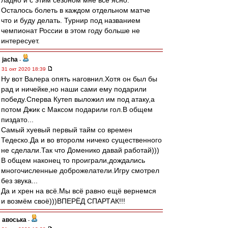
ладно и с этим сезоном мне все ясно.
Осталось болеть в каждом отдельном матче
что и буду делать. Турнир под названием
чемпионат России в этом году больше не
интересует.
jacha
-
31 окт 2020 18:39
Ну вот Валера опять наговнил.Хотя он был бы
рад и ничейке,но наши сами ему подарили
победу.Сперва Кутеп выложил им под атаку,а
потом Джик с Максом подарили гол.В общем
пиздато...
Самый хуевый первый тайм со времен
Тедеско.Да и во второлм ничеко существенного
не сделали.Так что Доменико давай работай)))
В общем наконец то проиграли,дождались
многочисленные доброжелатели.Игру смотрел
без звука...
Да и хрен на всё.Мы всё равно ещё вернемся
и возмём своё)))ВПЕРЁД СПАРТАК!!!
авоська
-