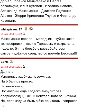
догнал Лоренсо Мельгарехо и Сергея
Ковальчука, Илья Кутепов - Ивелина Попова,
Александр Максименко - Дмитрия Радченко,
Айртон - Жерри-Кристиана Тчуйсе и Фернандо
Кавенаги.
whitepissuar17
-
31 окт 2020 18:32
Максименко весело... молодчик... хуйня какая-
то, позорники... всех в Тарасовку и закрыть на
неделю, бл... в борьбе с разъебайством -
самое надёжное средство со времён Бескова!!!
as78
-
31 окт 2020 18:31
Да и это.
Усилились заебись, чевоужтам.
На 5 баллов просто.
Зигзагов кумир.
Посмотрим куда Тэдеско вырулит без
опорнозвезды, 10ки и центрального защитника.
Не, если задача быть в 5ке по итогам, вопросов
нет.