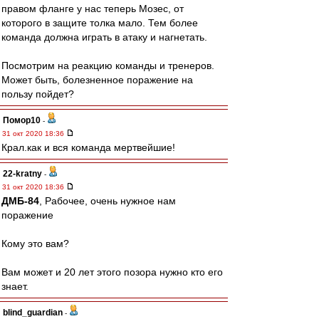
правом фланге у нас теперь Мозес, от
которого в защите толка мало. Тем более
команда должна играть в атаку и нагнетать.
Посмотрим на реакцию команды и тренеров.
Может быть, болезненное поражение на
пользу пойдет?
Помор10
-
31 окт 2020 18:36
Крал.как и вся команда мертвейшие!
22-kratny
-
31 окт 2020 18:36
ДМБ-84
, Рабочее, очень нужное нам
поражение
Кому это вам?
Вам может и 20 лет этого позора нужно кто его
знает.
blind_guardian
-