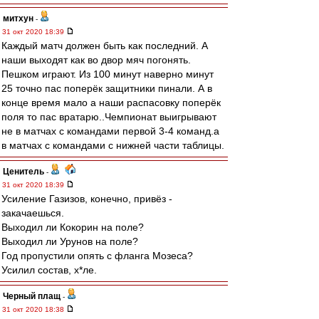
митхун
-
31 окт 2020 18:39
Каждый матч должен быть как последний. А
наши выходят как во двор мяч погонять.
Пешком играют. Из 100 минут наверно минут
25 точно пас поперёк защитники пинали. А в
конце время мало а наши распасовку поперёк
поля то пас вратарю..Чемпионат выигрывают
не в матчах с командами первой 3-4 команд.а
в матчах с командами с нижней части таблицы.
Ценитель
-
31 окт 2020 18:39
Усиление Газизов, конечно, привёз -
закачаешься.
Выходил ли Кокорин на поле?
Выходил ли Урунов на поле?
Год пропустили опять с фланга Мозеса?
Усилил состав, х*ле.
Черный плащ
-
31 окт 2020 18:38