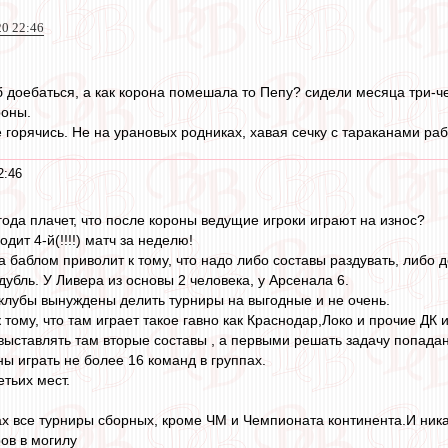
20 22:46
тоб доебаться, а как корона помешала то Пепу? сидели месяца три-
роны.
е горячись. Не на урановых родниках, хавая сечку с тараканами раб
2:46
года плачет, что после короны ведущие игроки играют на износ?
дит 4-й(!!!!) матч за неделю!
за баблом приволит к тому, что надо либо составы раздувать, либо 
дубль. У Ливера из основы 2 человека, у Арсенала 6.
 клубы вынуждены делить турниры на выгодные и не очень.
 тому, что там играет такое гавно как Краснодар,Локо и прочие ДК
выставлять там вторые составы , а первыми решать задачу попада
ы играть не более 16 команд в группах.
тьих мест.
нах все турниры сборных, кроме ЧМ и Чемпионата континента.И ника
ов в могилу