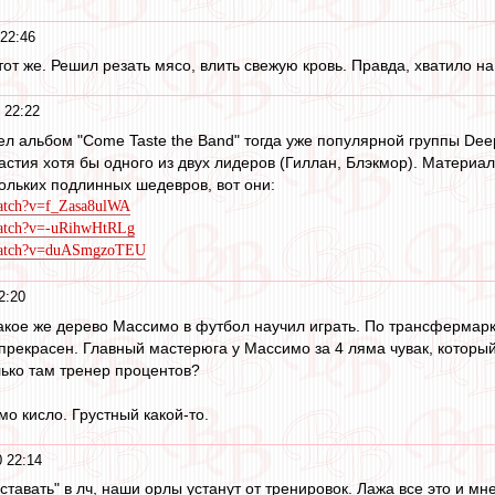
 22:46
 тот же. Решил резать мясо, влить свежую кровь. Правда, хватило на
 22:22
дел альбом "Come Taste the Band" тогда уже популярной группы Dee
астия хотя бы одного из двух лидеров (Гиллан, Блэкмор). Материа
ольких подлинных шедевров, вот они:
watch?v=f_Zasa8ulWA
watch?v=-uRihwHtRLg
/watch?v=duASmgzoTEU
2:20
кое же дерево Массимо в футбол научил играть. По трансфермаркет
 прекрасен. Главный мастерюга у Массимо за 4 ляма чувак, который
лько там тренер процентов?
о кисло. Грустный какой-то.
0 22:14
ставать" в лч, наши орлы устанут от тренировок. Лажа все это и м