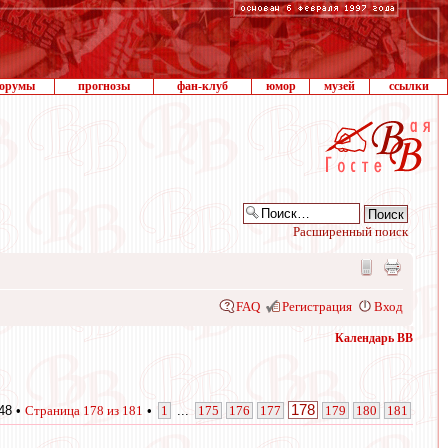
орумы
прогнозы
фан-клуб
юмор
музей
ссылки
Расширенный поиск
FAQ
Регистрация
Вход
Календарь ВВ
178
48 •
Страница
178
из
181
•
1
...
175
176
177
179
180
181