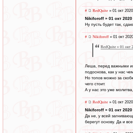
#
RedQuite
» 01 окт 2020
Nikiforoff » 01 окт 2020
Ну пусть будет так, сдаюс
#
Nikiforoff
» 01 окт 202
RedQuite » 01 окт 
Леша, перед важными игр
подоснова, как у нас че
Но топов можно за скобк
чего стоит.
А у нас это уже молитва
#
RedQuite
» 01 окт 2020
Nikiforoff » 01 окт 2020
Да не, у всей загниваю
берегут основу. Да и вс