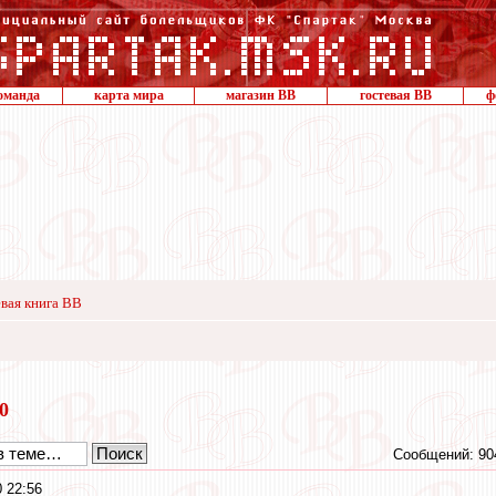
оманда
карта мира
магазин ВВ
гостевая ВВ
ф
вая книга ВВ
20
Сообщений: 90
0 22:56