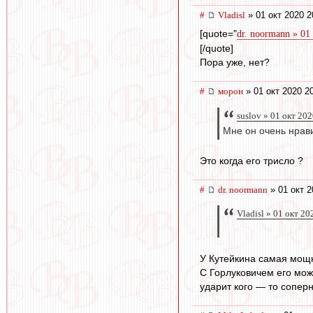
#
Vladisl
» 01 окт 2020 2
[quote="
dr. noormann » 01
[/quote]
Пора уже, нет?
#
морон
» 01 окт 2020 2
suslov » 01 окт 20
Мне он очень нрав
Это когда его трисло ?
#
dr. noormann
» 01 окт 2
Vladisl » 01 окт 20
У Кутейкина самая мощн
С Горлуковичем его мож
ударит кого — то соперни