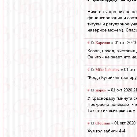
Ничего ты про них не п
финансирования и соотв
титулы и регулярное уча
наверное можем). Спас
#
Карелин
» 01 окт 2020
Клопп, нахал, выставил
Он что - не знает, что 
#
Mike Lebedev
» 01 окт 
"Когда Кутейкин трениру
#
морон
» 01 окт 2020 2
У Краснодару "минута с
Прекрасно понимают что
Так что их вычеркиваем 
#
Olddima
» 01 окт 2020 
Хуя гол забили 4-4