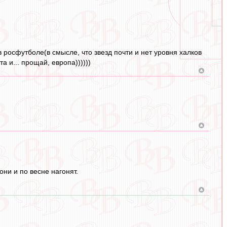
 росфутболе(в смысле, что звезд почти и нет уровня халков
а и... прощай, европа))))))
они и по весне нагонят.