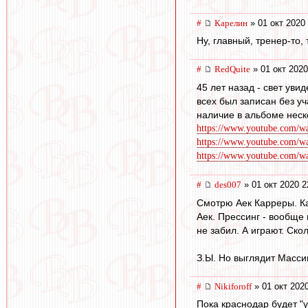
#
Карелин
» 01 окт 2020
Ну, главный, тренер-то,
#
RedQuite
» 01 окт 2020
45 лет назад - свет уви
всех был записан без уч
наличие в альбоме неск
https://www.youtube.com/
https://www.youtube.com/
https://www.youtube.com
#
des007
» 01 окт 2020 2
Смотрю Аек Карреры. Ка
Аек. Прессинг - вообще
не забил. А играют. Ско
З.Ы. Но выглядит Массим
#
Nikiforoff
» 01 окт 202
Пока краснодар будет "у