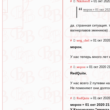
#
Nikiforoff
» 01 окт 202
морон » 01 окт 202
да. странная ситуация.
вагнерлавов эмиников) .
#
serg_chel
» 01 окт 2020
морон
,
У нас теперь много лет 
#
морон
» 01 окт 2020 2
RedQuite
,
У нас всего 2 путевки н
Не поменяют они долгож
#
RedQuite
» 01 окт 2020
морон » 01 окт 2020 21
У Краснодару "минута 