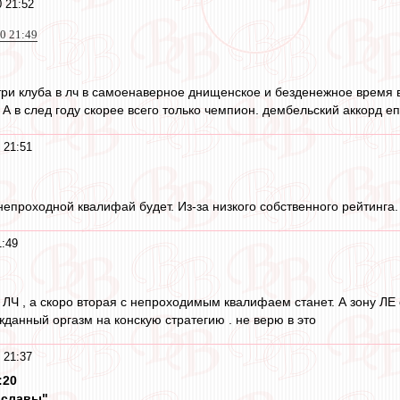
0 21:52
0 21:49
 три клуба в лч в самоенаверное днищенское и безденежное время в
 А в след году скорее всего только чемпион. дембельский аккорд епт
 21:51
непроходной квалифай будет. Из-за низкого собственного рейтинга.
1:49
а ЛЧ , а скоро вторая с непроходимым квалифаем станет. А зону ЛЕ 
данный оргазм на конскую стратегию . не верю в это
 21:37
:20
славы"...