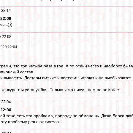
 22:14
 22:08
ь...)))
0 22:08
2020 22:04
ами, это три четыре раза в год. А по осени часто и наоборот бывае
мпионский состав.
и выносить. Лестеры вмякие и вестхэмы играют и не выебываются п
, конкуренты устанут бля. Только чето нихуя, нам не помогает.
 22:04
 22:00
щей тоже есть эта проблема, природу не обманешь. Даже Барса люб
е эту проблему решают тяжело...