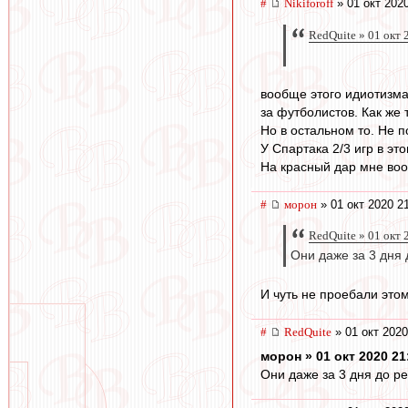
#
Nikiforoff
» 01 окт 202
RedQuite » 01 окт 
вообще этого идиотизма
за футболистов. Как же 
Но в остальном то. Не 
У Спартака 2/3 игр в эт
На красный дар мне вооб
#
морон
» 01 окт 2020 2
RedQuite » 01 окт 
Они даже за 3 дня 
И чуть не проебали это
#
RedQuite
» 01 окт 2020
морон » 01 окт 2020 21
Они даже за 3 дня до р