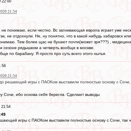
0 22:00
2020 21:54
 не понимаю, если честно. Вс загнивающая европа играет уже нес
так, не отдохнули. Не, ну понятно, что в какой нибудь хабаровск ил
понимаю. Тем более щас не бухают почти(может зря???) , медецин
ом сезоне рядышком а четверть вообще в москве.
ще по барабану. Я просто про суть всего этого нытья.
1:56
2020 21:54
до решающей игры с ПАОКом выставили полностью основу с Сочи, т
му Сочи, ибо основа себя берегла. Сделают выводы
 21:54
:49
ешающей игры с ПАОКом выставили полностью основу с Сочи, так чт