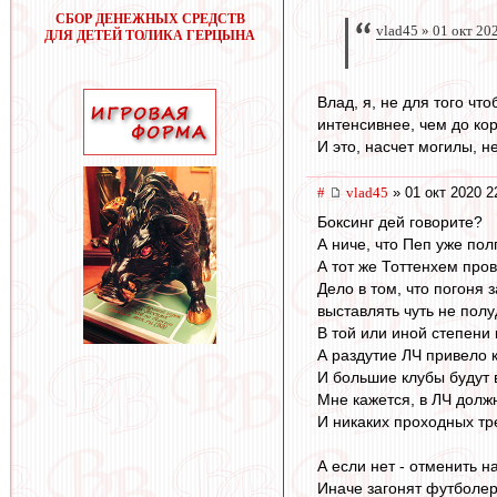
СБОР ДЕНЕЖНЫХ СРЕДСТВ
vlad45 » 01 окт 20
ДЛЯ ДЕТЕЙ ТОЛИКА ГЕРЦЫНА
Влад, я, не для того ч
интенсивнее, чем до ко
И это, насчет могилы, н
#
vlad45
» 01 окт 2020 2
Боксинг дей говорите?
А ниче, что Пеп уже пол
А тот же Тоттенхем прово
Дело в том, что погоня 
выставлять чуть не полу
В той или иной степени
А раздутие ЛЧ привело к
И большие клубы будут 
Мне кажется, в ЛЧ должн
И никаких проходных тре
А если нет - отменить 
Иначе загонят футболер