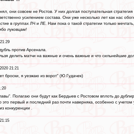
онял, они совсем не Ростов. У них долгая поступательная стратеги
етственно усилением состава. Они уже несколько лет как нас обог
стие в группах ЛЧ и ЛЕ. Нам пока о такой стратегии только мечтать,
ибо луковцам!
 21:29
 дубль против Арсенала.
нельзя делить матчи на важные и очень важные и что сильнейшие до
2020 21:21
ет броски, я уезжаю из ворот" (Ю.Гудачек)
1:20
лавы". Полагаю они будут как Бердыев с Ростовом вплоть до дубли
 это первый и последний раз почти наверняка, особенно с учетом 
из конкуренции .
21:15