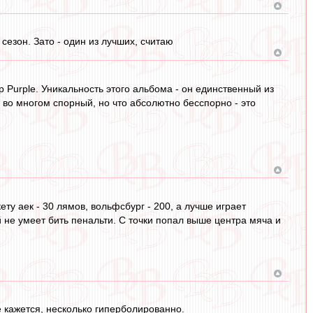
 сезон. Зато - один из лучших, считаю
p Purple. Уникальность этого альбома - он единственный из
л во многом спорный, но что абсолютно бесспорно - это
у аек - 30 лямов, вольфсбург - 200, а лучше играет
 не умеет бить пенальти. С точки попал выше центра мяча и
не кажется, несколько гиперболированно.