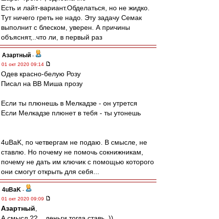
Есть и лайт-вариант.Обделаться, но не жидко.
Тут ничего греть не надо. Эту задачу Семак
выполнит с блеском, уверен. А причины
объяснят,..что ли, в первый раз
Азартный
-
01 окт 2020 09:14
Одев красно-белую Розу
Писал на ВВ Миша прозу
Если ты плюнешь в Мелкадзе - он утрется
Если Мелкадзе плюнет в тебя - ты утонешь
4uBaK, по четвергам не подаю. В смысле, не
ставлю. Но почему не помочь сокнижникам,
почему не дать им ключик с помощью которого
они смогут открыть для себя...
4uBaK
-
01 окт 2020 09:09
Азартный
,
А смысл ?? .. деньги тогда ставь. ))