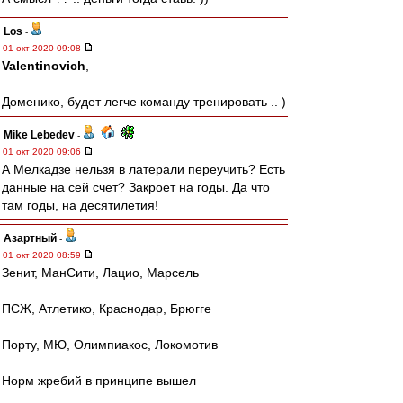
Los
-
01 окт 2020 09:08
Valentinovich
,
Доменико, будет легче команду тренировать .. )
Mike Lebedev
-
01 окт 2020 09:06
А Мелкадзе нельзя в латерали переучить? Есть
данные на сей счет? Закроет на годы. Да что
там годы, на десятилетия!
Азартный
-
01 окт 2020 08:59
Зенит, МанСити, Лацио, Марсель
ПСЖ, Атлетико, Краснодар, Брюгге
Порту, МЮ, Олимпиакос, Локомотив
Норм жребий в принципе вышел