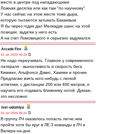
место в центре под нападающими.
Ложная десятка или как там "по научному".
У нас сейчас на этом месте тоже дыра,
которую пытаются затыкать Бакаевым.
Я бы через годик дал Мелкадзе шанс на этой
позиции, задатки у него есть.
А на счет Ломовицкого я серьезно задумался.
Arcade Fire
-
01 окт 2020 09:29
Не надо переучивать. Главное у современного
латераля - выносливость и скорость бега.
Киммих, Альфонсо Дэвис, Хакими и прочие.
Предлагаю взять кого-нибудь с легкой
атлетики, с дистанции 200 или 400 метров, и
научить его отдавать ближнему ногой. Думаю,
это несложно.
tver-udomlya
-
01 окт 2020 09:24
В группу ЛЧ оказалось попасть легче,чем
пройти хотя бы круг в ЛЕ.3 команды в ЛЧ и
Валера-на-дне.