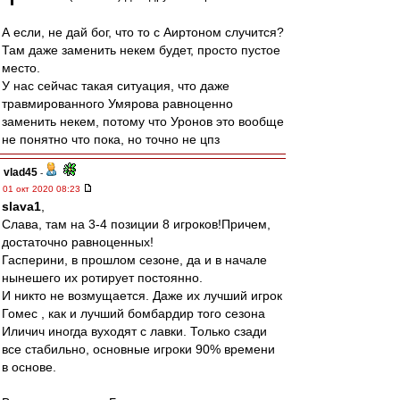
А если, не дай бог, что то с Аиртоном случится?
Там даже заменить некем будет, просто пустое
место.
У нас сейчас такая ситуация, что даже
травмированного Умярова равноценно
заменить некем, потому что Уронов это вообще
не понятно что пока, но точно не цпз
vlad45
-
01 окт 2020 08:23
slava1
,
Слава, там на 3-4 позиции 8 игроков!Причем,
достаточно равноценных!
Гасперини, в прошлом сезоне, да и в начале
нынешего их ротирует постоянно.
И никто не возмущается. Даже их лучший игрок
Гомес , как и лучший бомбардир того сезона
Иличич иногда вуходят с лавки. Только сзади
все стабильно, основные игроки 90% времени
в основе.