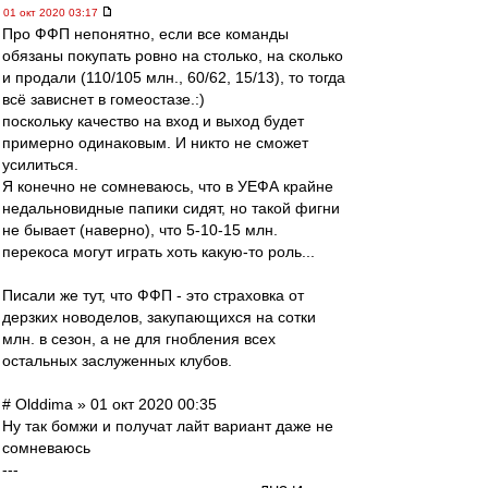
01 окт 2020 03:17
Про ФФП непонятно, если все команды
обязаны покупать ровно на столько, на сколько
и продали (110/105 млн., 60/62, 15/13), то тогда
всё зависнет в гомеостазе.:)
поскольку качество на вход и выход будет
примерно одинаковым. И никто не сможет
усилиться.
Я конечно не сомневаюсь, что в УЕФА крайне
недальновидные папики сидят, но такой фигни
не бывает (наверно), что 5-10-15 млн.
перекоса могут играть хоть какую-то роль...
Писали же тут, что ФФП - это страховка от
дерзких новоделов, закупающихся на сотки
млн. в сезон, а не для гнобления всех
остальных заслуженных клубов.
# Olddima » 01 окт 2020 00:35
Ну так бомжи и получат лайт вариант даже не
сомневаюсь
---