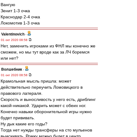
Вангую
Зенит 1-3 очка
Краснодар 2-4 очка
Локомотив 1-3 очка
Valentinovich
-
01 окт 2020 08:58
Нет, заменить игроками из ФНЛ мы конечно же
сможем, но мы тут вроде как за ЛЧ боремся
или нет?
Волшебник
-
01 окт 2020 08:58
Крамольная мысль пришла: может
действительно переучить Ломовицкого в
правового латераля.
Скорость и выносливость у него есть, дриблинг
какой-никакой. Ударить может с обеих ног.
Конечно навыки оборонительной игры нужно
будет прививать.
Ну дык какие его годы?
Тогда нет нужды трансферы на сто мульенов
выискивать. Ромку можно будет в центр