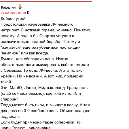
Карелин
-
01 окт 2020 09:20
Доброе утро!
Предстоящая жеребьёвка ЛЧ немного
интригует. С нотками горечи, конечно..Понятно,
почему. И ладно бы Спартак уступил в
исключительно честной борьбе. Потому и
"желается" ещё раз убедиться настоящий
"чемпион" или как всегда.
Думаю, для сбг задача ясна. Нужно
обязательно легитимизировать всё это вместе
с Семаком. То есть, ЛЧ-весна. А это только
жребий. Но не всякий. А вот, кмк, примерно
такой
Эти, МанЮ, Лацио, Мидтьюлланд. Гранд есть
(слаб сейчас,неважно), крепкий из топ-5 и
спарринг.
Тогда,может быть,гыгы, и выйдут в весну. А там,
два раза по 3:0 вообще хрень. Объект сдан,акт
подписан.
Если будет примерно такие соперники, то
шары "греют", однозначно