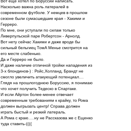
Вот еще хотел по Боруссии написать.
Насколько важна роль латералей в
современном футболе. У немцев в прошлом
сезоне были сумасшедшие края - Хакими и
Герреро.
По мне, они уступали по силам только
Ливерпульской паре Робертсон - Арнолд.
Вот нету сейчас Хакими и даже вроде бы
сильный бельгиец ТомА Менье смотрится на
его месте слабенько.
Да и Герреро не было.
И даже наличие отличной тройки нападения из
3-х блондинов-) : Ройс,Холланд, Брандт не
смогло увеличить атакующий потенциал....
Глядя на прошлогоднюю Боруссию, я понимаю
что хочет получить Тедеско в Спартаке.
И если Айртон более-менее отвечает
современным требованиям к крайку, то Рома
должен выгрызать центр! Справа должен
играть быстый и резкий латераль.
А Рома с краю.....ну не Рассказова же с Ещенко
туда ставить-((((