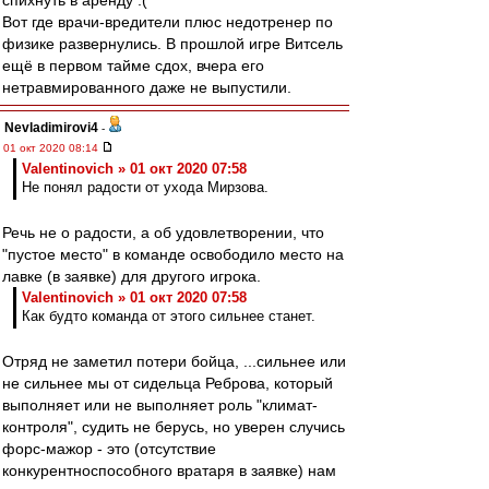
спихнуть в аренду :(
Вот где врачи-вредители плюс недотренер по
физике развернулись. В прошлой игре Витсель
ещё в первом тайме сдох, вчера его
нетравмированного даже не выпустили.
Nevladimirovi4
-
01 окт 2020 08:14
Valentinovich » 01 окт 2020 07:58
Не понял радости от ухода Мирзова.
Речь не о радости, а об удовлетворении, что
"пустое место" в команде освободило место на
лавке (в заявке) для другого игрока.
Valentinovich » 01 окт 2020 07:58
Как будто команда от этого сильнее станет.
Отряд не заметил потери бойца, ...сильнее или
не сильнее мы от сидельца Реброва, который
выполняет или не выполняет роль "климат-
контроля", судить не берусь, но уверен случись
форс-мажор - это (отсутствие
конкурентноспособного вратаря в заявке) нам