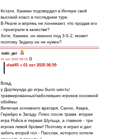
Кстати, Хакими подтвердил в Интере свой
высокий класс в последнем туре.
В Реале и впрямь не понимают, что продав его
- проиграли в качестве?
Хотя, Хакими, он именно под 3-5-2, может
поэтому Зидану он не нужен?
swin_ger
-
01 окт 2020 08:15
vlad45 » 01 окт 2020 06:59
Влад,
у Дортмунда до игры было шесть!
травмированных/заболевших игроков основной
обоймы.
Включая основного вратаря, Санчо, Азара,
Герейро и Загаду. Плюс после травм: вторая
игра Ройса и первая Шульца, а главное - три
игрока левой бровки! Поэтому и играл и дал
забить второй гол - Пасслак, которого хотели