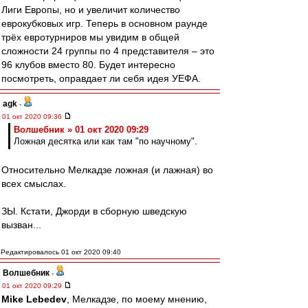
Лиги Европы, но и увеличит количество
еврокубковых игр. Теперь в основном раунде
трёх евротурниров мы увидим в общей
сложности 24 группы по 4 представителя – это
96 клубов вместо 80. Будет интересно
посмотреть, оправдает ли себя идея УЕФА.
agk
-
01 окт 2020 09:36
Волшебник » 01 окт 2020 09:29
Ложная десятка или как там "по научному".
Относительно Мелкадзе ложная (и лажная) во
всех смыслах.
ЗЫ. Кстати, Джорди в сборную шведскую
вызван...
Редактировалось 01 окт 2020 09:40
Волшебник
-
01 окт 2020 09:29
Mike Lebedev
, Мелкадзе, по моему мнению,