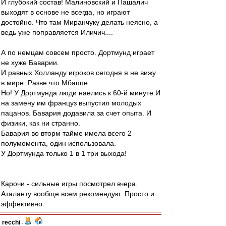
И глубокий состав! Малиновский и Пашалич
выходят в основе не всегда, но играют
достойно. Что там Миранчуку делать неясно, а
ведь уже поправляется Иличич....
А по немцам совсем просто. Дортмунд играет
не хуже Баварии.
И равных Холланду игроков сегодня я не вижу
в мире. Разве что Мбаппе.
Но! У Дортмунда люди наелись к 60-й минуте.И
на замену им француз выпустил молодых
пацанов. Бавария додавила за счет опыта. И
физики, как ни странно.
Бавария во вторм тайме имела всего 2
полумомента, один использовала.
У Дортмунда только 1 в 1 три выхода!
Карочи - сильные игры посмотрел вчера.
Аталанту вообще всем рекомендую. Просто и
эффективно.
recchi
-