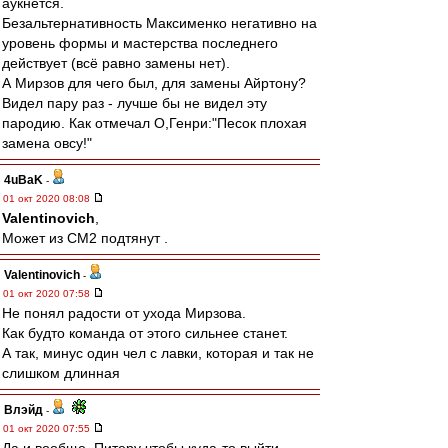
аукнется.
Безальтернативность Максименко негативно на
уровень формы и мастерства последнего
действует (всё равно замены нет).
А Мирзов для чего был, для замены Айртону?
Видел пару раз - лучше бы не видел эту
пародию. Как отмечал О,Генри:"Песок плохая
замена овсу!"
4uBaK
-
01 окт 2020 08:08
Valentinovich
,
Может из СМ2 подтянут .
Valentinovich
-
01 окт 2020 07:58
Не понял радости от ухода Мирзова.
Как будто команда от этого сильнее станет.
А так, минус один чел с лавки, которая и так не
слишком длинная
Влэйд
-
01 окт 2020 07:55