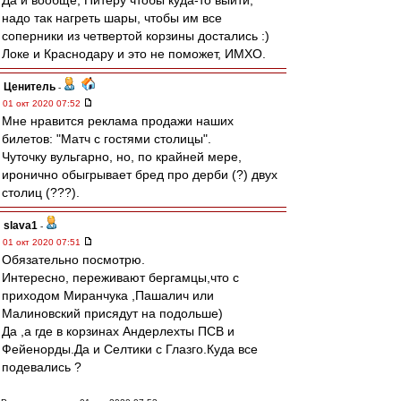
Да и вообще, Питеру чтобы куда-то выйти,
надо так нагреть шары, чтобы им все
соперники из четвертой корзины достались :)
Локе и Краснодару и это не поможет, ИМХО.
Ценитель
-
01 окт 2020 07:52
Мне нравится реклама продажи наших
билетов: "Матч с гостями столицы".
Чуточку вульгарно, но, по крайней мере,
иронично обыгрывает бред про дерби (?) двух
столиц (???).
slava1
-
01 окт 2020 07:51
Обязательно посмотрю.
Интересно, переживают бергамцы,что с
приходом Миранчука ,Пашалич или
Малиновский присядут на подольше)
Да ,а где в корзинах Андерлехты ПСВ и
Фейенорды.Да и Селтики с Глазго.Куда все
подевались ?