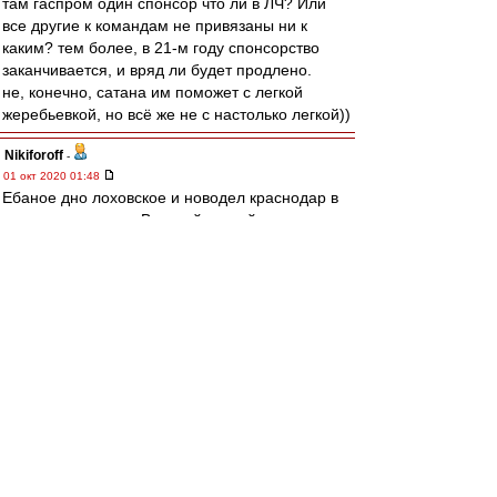
там гаспром один спонсор что ли в ЛЧ? Или
все другие к командам не привязаны ни к
каким? тем более, в 21-м году спонсорство
заканчивается, и вряд ли будет продлено.
не, конечно, сатана им поможет с легкой
жеребьевкой, но всё же не с настолько легкой))
Nikiforoff
-
01 окт 2020 01:48
Ебаное дно лоховское и новодел краснодар в
лиге чемпионов, а Великий, сытый и
довольный, что "как не торпедо", самый
титулованный клуб страны попадает в куефа
благодаря раскладам в кубке России(времен
Димы Аленичева с Егором и Ананко) . Да, я как
вот подумал о футболе, меня бомбануло. За
краснодар рад, молодцы.
Olddima
-
01 окт 2020 01:19
Да, да хочется видеть рожу чердака
Сложные щщи экспертов
И счёт Бомжи Аталанта 0-11