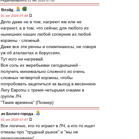
Редактировалось 01 окт 2020 07:53
Влэйд
-
01 окт 2020 07:49
Дело даже не в том, нагреют им или не
нагреют, а в том, что сейчас для любого из
нынешних наших любой соперник из любой
корзины - сложный.
Даже все эти ренны и олимпиакосы, не говоря
уж об аталантах и боруссиях.
Тут кого ни нагревай.
Вся соль их жеребьевки сегодняшней -
получить минимально сложного из очень
сложных четвертой корзины, чтобы
попробовать зацепиться за выход в весеннюю
Лигу Европы с тремя-четырьмя очками в
группе ЛЧ.
"Такие времена" (Познер)
из Белого города
-
01 окт 2020 07:47
Все логично, кто-то играет в ЛЧ, а кто-то ищет
отмазы про "трудный рынок" и "мы не
переплачиваем"