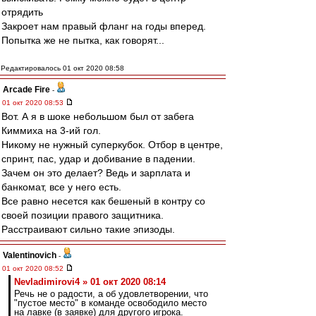
отрядить
Закроет нам правый фланг на годы вперед.
Попытка же не пытка, как говорят...
Редактировалось 01 окт 2020 08:58
Arcade Fire
-
01 окт 2020 08:53
Вот. А я в шоке небольшом был от забега
Киммиха на 3-ий гол.
Никому не нужный суперкубок. Отбор в центре,
спринт, пас, удар и добивание в падении.
Зачем он это делает? Ведь и зарплата и
банкомат, все у него есть.
Все равно несется как бешеный в контру со
своей позиции правого защитника.
Расстраивают сильно такие эпизоды.
Valentinovich
-
01 окт 2020 08:52
Nevladimirovi4 » 01 окт 2020 08:14
Речь не о радости, а об удовлетворении, что
"пустое место" в команде освободило место
на лавке (в заявке) для другого игрока.