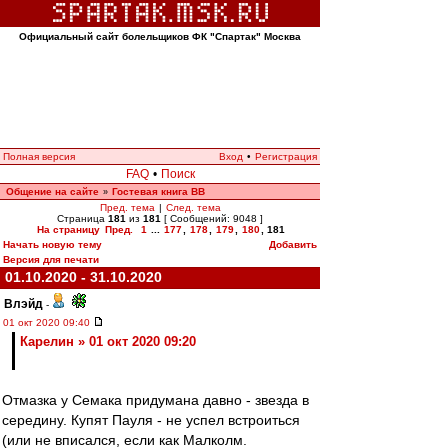
Официальный сайт болельщиков ФК "Спартак" Москва
Полная версия
Вход
•
Регистрация
FAQ
•
Поиск
Общение на сайте
Гостевая книга ВВ
»
Пред. тема
|
След. тема
Страница
181
из
181
[ Сообщений: 9048 ]
На страницу
Пред.
1
...
177
,
178
,
179
,
180
,
181
Начать новую тему
Добавить
Версия для печати
01.10.2020 - 31.10.2020
Влэйд
-
01 окт 2020 09:40
Карелин » 01 окт 2020 09:20
Отмазка у Семака придумана давно - звезда в
середину. Купят Пауля - не успел встроиться
(или не вписался, если как Малколм.