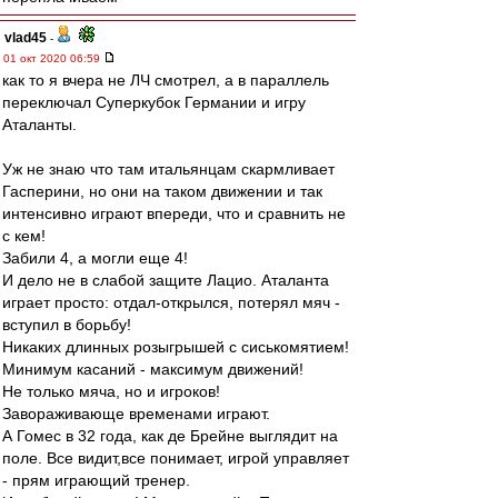
vlad45
-
01 окт 2020 06:59
как то я вчера не ЛЧ смотрел, а в параллель
переключал Суперкубок Германии и игру
Аталанты.
Уж не знаю что там итальянцам скармливает
Гасперини, но они на таком движении и так
интенсивно играют впереди, что и сравнить не
с кем!
Забили 4, а могли еще 4!
И дело не в слабой защите Лацио. Аталанта
играет просто: отдал-открылся, потерял мяч -
вступил в борьбу!
Никаких длинных розыгрышей с сиськомятием!
Минимум касаний - максимум движений!
Не только мяча, но и игроков!
Завораживающе временами играют.
А Гомес в 32 года, как де Брейне выглядит на
поле. Все видит,все понимает, игрой управляет
- прям играющий тренер.