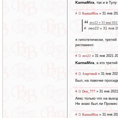
KarmaMira
, так и в Тул
#
KarmaMira
» 31 янв 20
лео22 » 31 янв 202
# лео22 » 31 янв 2
я гипотетически, третий
регламент.
#
лео22
» 31 янв 2021 20
KarmaMira
, а кто трети
#
Азартный
» 31 янв 202
Был, на лавочке просид
#
Den_777
» 31 янв 2021
Аякс только что на выез
Не знаю был ли Промес 
#
KarmaMira
» 31 янв 20