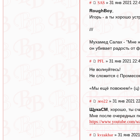
#
SAS
» 31 янв 2021 22:
RoughBoy
,
Игорь - а ты хорошо устр
///
Мухамед Салах - "Мне н
он убивает радость от ф
#
PFL
» 31 янв 2021 22:
Не волнуйтесь!
Не сложится с Промесом
«Мы ещё повоюем!» (ц)
#
лео22
» 31 янв 2021 22
ЩукаСМ
, хорошо, ты сч
Мне после очередных п
https://www.youtube.com
#
kvzakhar
» 31 янв 2021