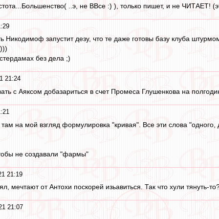
тота...Большенство( ..э, не ВВсе :) ), только пишет, и не ЧИТАЕТ! (э
:29
усть Никодимоф запустит дезу, что те даже готовы базу клуба штурм
)))
стердамах без дела ;)
1 21:24
ать с Аяксом добазариться в счет Промеса Глушенкова на полгодик
:21
, там на мой взгляд формулировка "кривая". Все эти слова "одного
чтобы не создавали "фармы"
21 21:19
ял, мечтают от Антохи поскорей изьавиться. Так что хули тянуть-то
21 21:07