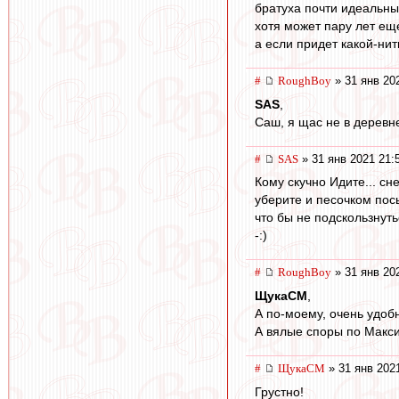
братуха почти идеальный
хотя может пару лет ещ
а если придет какой-нит
#
RoughBoy
» 31 янв 20
SAS
,
Саш, я щас не в деревне,
#
SAS
» 31 янв 2021 21:
Кому скучно Идите... сн
уберите и песочком пос
что бы не подскользнут
-:)
#
RoughBoy
» 31 янв 20
ЩукаСМ
,
А по-моему, очень удобн
А вялые споры по Макси
#
ЩукаСМ
» 31 янв 202
Грустно!