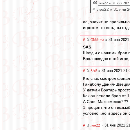
лео22 » 31 янв 202
# лео22 » 31 янв 2
аа, значит не правильно
игроком, то есть, ты от
#
Olddima
» 31 янв 2021
SAS
Швед и с нашими брал 
Брал шведов в той игре,
#
SAS
» 31 янв 2021 21:
Кто счас смотрел финал
Гандболу Дания-Швеци
У датчан Вратарь просто 
Как он пенали брал от 1
А Саня Максименко???
1 процент, что он возьмё
условно...но и здесь он 
#
лео22
» 31 янв 2021 21