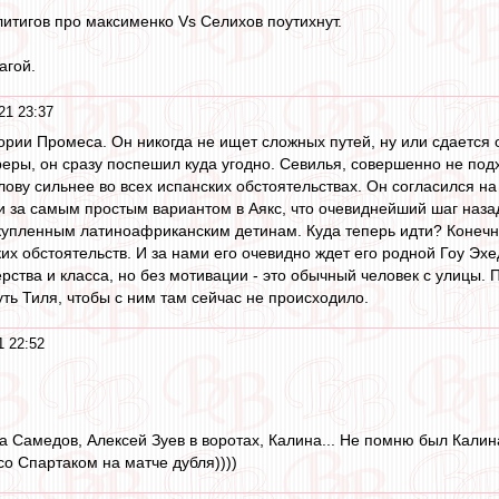
итигов про максименко Vs Селихов поутихнут.
агой.
21 23:37
рии Промеса. Он никогда не ищет сложных путей, ну или сдается о
еры, он сразу поспешил куда угодно. Севилья, совершенно не под
олову сильнее во всех испанских обстоятельствах. Он согласился 
и за самым простым вариантом в Аякс, что очевиднейший шаг назад
упленным латиноафриканским детинам. Куда теперь идти? Конечно 
их обстоятельств. И за нами его очевидно ждет его родной Гоу Эхе
рства и класса, но без мотивации - это обычный человек с улицы. 
уть Тиля, чтобы с ним там сейчас не происходило.
1 22:52
Самедов, Алексей Зуев в воротах, Калина... Не помню был Калина ил
со Спартаком на матче дубля))))