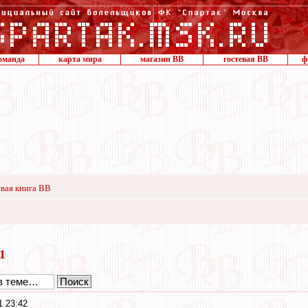
оманда
карта мира
магазин ВВ
гостевая ВВ
ф
вая книга ВВ
21
1 23:42