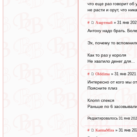
что еще раз говорит об 
не расти и орут, что ник
#
Азартный
» 31 янв 202
Антоху надо брать. Бол
Эх, почему то вспомнил
Как то раз у короля
Не хватило денег для...
#
Olddima
» 31 янв 2021
Интересно от кого мы от
Поясните плиз
Клопп спекся
Раньше по 6 засовывали, 
Редактировалось 31 янв 202
#
KarmaMira
» 31 янв 20