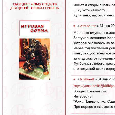
СБОР ДЕНЕЖНЫХ СРЕДСТВ
может и споры анальнол
ДЛЯ ДЕТЕЙ ТОЛИКА ГЕРЦЫНА
... ну хоть немного.
Хулиганю, да, этой месс
#
Arcade Fire
» 31 янв 20
Меня что смущает в исто
Застучал механизм Карр
которая оказалась на г
Через год поспешил уйт
конкуренцию всем новок
за отдыхом от голландск
Футболист любого масте
его покупкой стоит верн
#
Nikiforoff
» 31 янв 202
https://youtu.be/0c3jk0fblpo
Войцех Ковалевски.
Интересно!
"Рома Павлюченко, Саша 
Про первое знакомство 