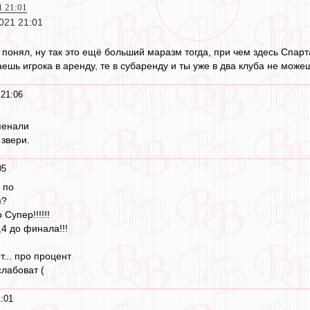
1 21:01
021 21:01
 понял, ну так это ещё больший маразм тогда, при чем здесь Спарта
даешь игрока в аренду, те в субаренду и ты уже в два клуба не мож
 21:06
пенали
 звери.
05
 по
я?
Супер!!!!!!
,4 до финала!!!
т... про процент
слабоват (
:01