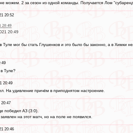
у не можем. 2 за сезон из одной команды. Получается Лом "субарен
21 20:52
1 20:49
021 20:49
 в Туле мог бы стать Глушенков и это было бы законно, а в Химки н
:49
й в Туле?
1 20:49
ел. На удивление причём в приподнятом настроение.
 20:47
де победил АЗ (3:0).
заявлен на этот матч, но на поле не появился.
21 20:46