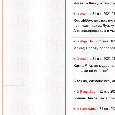
Читаешь Книгу, а там пус
#
лео22
» 31 янв 2021 21
RoughBoy
, вот, вот, п
приплатят как за Луиску 
А то засиделся там в Ам
#
dispatcher
» 31 янв 202
Может, Попову попробов
#
лео22
» 31 янв 2021 21
KarmaMira
, не мудрено
правами на игроков"
А так да, сделано все, 
#
RoughBoy
» 31 янв 20
Болелы Аякса, как я пон
#
KarmaMira
» 31 янв 20