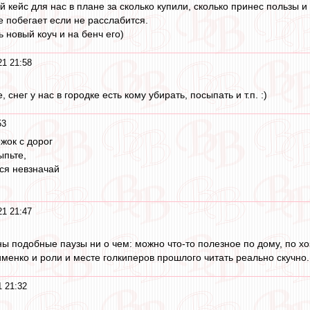
 кейс для нас в плане за сколько купили, сколько принес пользы и 
е побегает если не расслабится.
ь новый коуч и на бенч его)
21 21:58
 снег у нас в городке есть кому убирать, посыпать и т.п. :)
53
ежок с дорог
ыпьте,
ься невзначай
21 21:47
ы подобные паузы ни о чем: можно что-то полезное по дому, по хоз
менко и роли и месте голкиперов прошлого читать реально скучно.
1 21:32