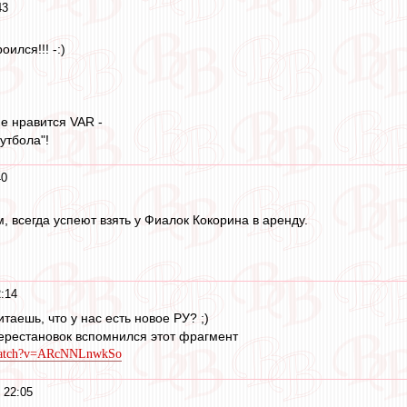
43
оился!!! -:)
е нравится VAR -
утбола"!
40
, всегда успеют взять у Фиалок Кокорина в аренду.
:14
итаешь, что у нас есть новое РУ? ;)
ерестановок вспомнился этот фрагмент
/watch?v=ARcNNLnwkSo
 22:05