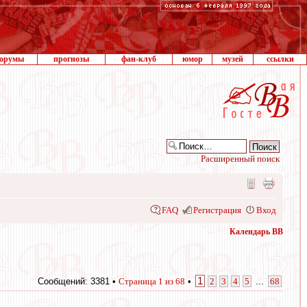
орумы
прогнозы
фан-клуб
юмор
музей
ссылки
Расширенный поиск
FAQ
Регистрация
Вход
Календарь ВВ
1
Сообщений: 3381 •
Страница
1
из
68
•
2
3
4
5
...
68