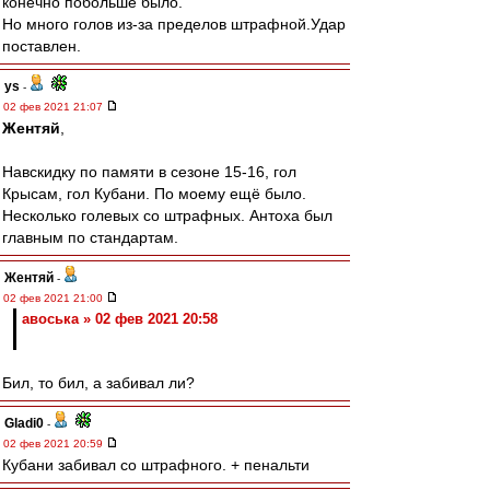
конечно побольше было.
Но много голов из-за пределов штрафной.Удар
поставлен.
ys
-
02 фев 2021 21:07
Жентяй
,
Навскидку по памяти в сезоне 15-16, гол
Крысам, гол Кубани. По моему ещё было.
Несколько голевых со штрафных. Антоха был
главным по стандартам.
Жентяй
-
02 фев 2021 21:00
авоська » 02 фев 2021 20:58
Бил, то бил, а забивал ли?
Gladi0
-
02 фев 2021 20:59
Кубани забивал со штрафного. + пенальти