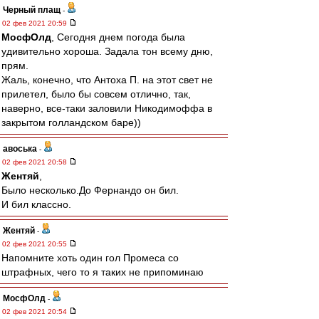
Черный плащ
-
02 фев 2021 20:59
МосфОлд
, Сегодня днем погода была
удивительно хороша. Задала тон всему дню,
прям.
Жаль, конечно, что Антоха П. на этот свет не
прилетел, было бы совсем отлично, так,
наверно, все-таки заловили Никодимоффа в
закрытом голландском баре))
авоська
-
02 фев 2021 20:58
Жентяй
,
Было несколько.До Фернандо он бил.
И бил классно.
Жентяй
-
02 фев 2021 20:55
Напомните хоть один гол Промеса со
штрафных, чего то я таких не припоминаю
МосфОлд
-
02 фев 2021 20:54