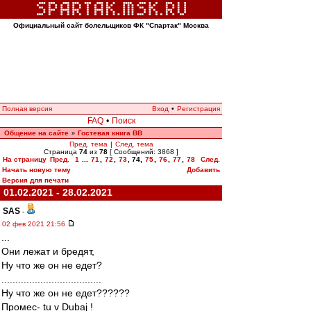
Официальный сайт болельщиков ФК "Спартак" Москва
Полная версия
Вход
•
Регистрация
FAQ
•
Поиск
Общение на сайте
Гостевая книга ВВ
»
Пред. тема
|
След. тема
Страница
74
из
78
[ Сообщений: 3868 ]
На страницу
Пред.
1
...
71
,
72
,
73
,
74
,
75
,
76
,
77
,
78
След.
Начать новую тему
Добавить
Версия для печати
01.02.2021 - 28.02.2021
SAS
-
02 фев 2021 21:56
...
Они лежат и бредят,
Ну что же он не едет?
....................................
Ну что же он не едет??????
Промес- tu v Dubaj !