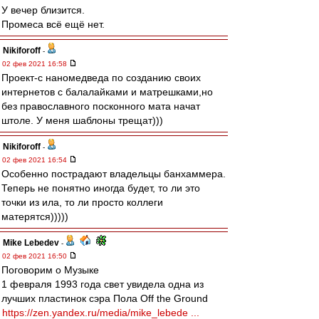
У вечер близится.
Промеса всё ещё нет.
Nikiforoff
-
02 фев 2021 16:58
Проект-с наномедведа по созданию своих
интернетов с балалайками и матрешками,но
без православного посконного мата начат
штоле. У меня шаблоны трещат)))
Nikiforoff
-
02 фев 2021 16:54
Особенно пострадают владельцы банхаммера.
Теперь не понятно иногда будет, то ли это
точки из ила, то ли просто коллеги
матерятся)))))
Mike Lebedev
-
02 фев 2021 16:50
Поговорим о Музыке
1 февраля 1993 года свет увидела одна из
лучших пластинок сэра Пола Off the Ground
https://zen.yandex.ru/media/mike_lebede ...