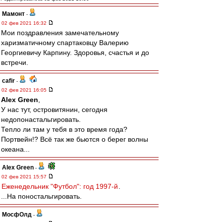
Мамонт
-
02 фев 2021 16:32
Мои поздравления замечательному
харизматичному спартаковцу Валерию
Георгиевичу Карпину. Здоровья, счастья и до
встречи.
cafir
-
02 фев 2021 16:05
Alex Green
,
У нас тут, островитянин, сегодня
недопонастальгировать.
Тепло ли там у тебя в это время года?
Портвейн!? Всё так же бьются о берег волны
океана...
Alex Green
-
02 фев 2021 15:57
Еженедельник "Футбол": год 1997-й
.
...На поностальгировать.
МосфОлд
-