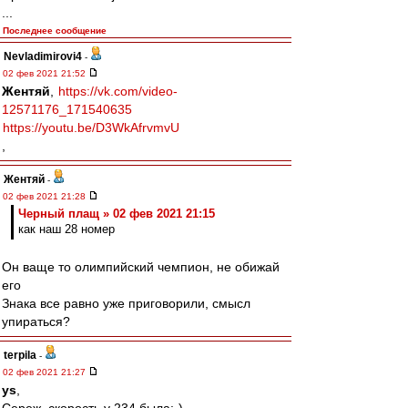
...
Последнее сообщение
Nevladimirovi4
-
02 фев 2021 21:52
Жентяй
,
https://vk.com/video-
12571176_171540635
https://youtu.be/D3WkAfrvmvU
,
Жентяй
-
02 фев 2021 21:28
Черный плащ » 02 фев 2021 21:15
как наш 28 номер
Он ваще то олимпийский чемпион, не обижай
его
Знака все равно уже приговорили, смысл
упираться?
terpila
-
02 фев 2021 21:27
ys
,