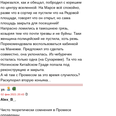
Нарезался, как и обещал, побродил с корешем
по центру вселенной. На Марсе всё спокойно,
разве что в сортир не пустили что на Редовой
площади, говорят что он открыт, но сама
площадь закрыта для посещений!
Напрасно ломились в тамошнюю грязь,
козыряя тем что почти трезвы и не буйны. Таки
женщина-полицейский не пустила, хоть режь.
Порекомендовала воспользоваться кабинкой
на Манежке. Предложил это сделать
совместно, она уклонилась. Из чебуречек
осталась только одна (на Сухаревке). Та что на
Ногинском Китайском Граде попала под
реконструкцию и закрыта.
А чё там с Промесом за это время случилось?
Раскупорил вторую коньяка...
ys
-
02 фев 2021 20:43
Alex_B_
,
Чисто теоретически сомнения в Промесе
оправданы.