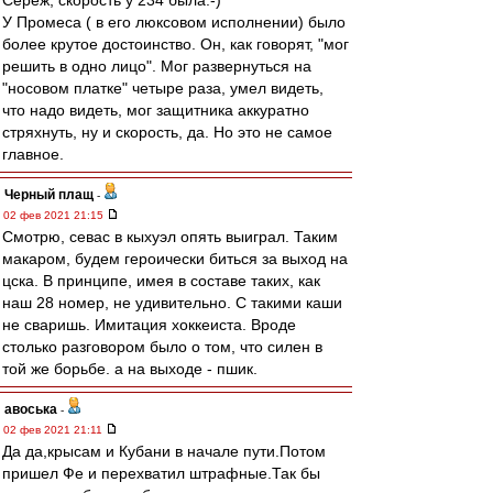
Сереж, скорость у 234 была:-)
У Промеса ( в его люксовом исполнении) было
более крутое достоинство. Он, как говорят, "мог
решить в одно лицо". Мог развернуться на
"носовом платке" четыре раза, умел видеть,
что надо видеть, мог защитника аккуратно
стряхнуть, ну и скорость, да. Но это не самое
главное.
Черный плащ
-
02 фев 2021 21:15
Смотрю, севас в кыхуэл опять выиграл. Таким
макаром, будем героически биться за выход на
цска. В принципе, имея в составе таких, как
наш 28 номер, не удивительно. С такими каши
не сваришь. Имитация хоккеиста. Вроде
столько разговором было о том, что силен в
той же борьбе. а на выходе - пшик.
авоська
-
02 фев 2021 21:11
Да да,крысам и Кубани в начале пути.Потом
пришел Фе и перехватил штрафные.Так бы