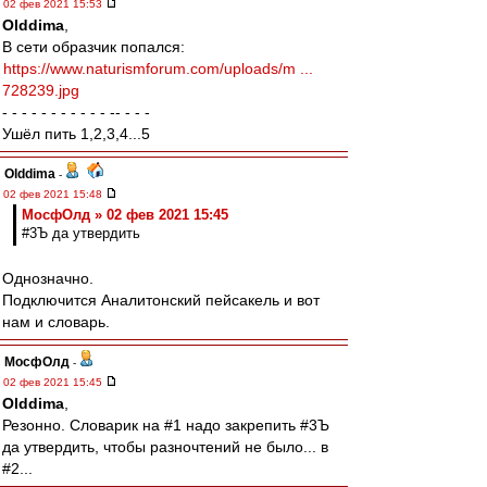
02 фев 2021 15:53
Olddima
,
В сети образчик попался:
https://www.naturismforum.com/uploads/m ...
728239.jpg
- - - - - - - - - - - -- - - -
Ушёл пить 1,2,3,4...5
Olddima
-
02 фев 2021 15:48
МосфОлд » 02 фев 2021 15:45
#3Ъ да утвердить
Однозначно.
Подключится Аналитонский пейсакель и вот
нам и словарь.
МосфОлд
-
02 фев 2021 15:45
Olddima
,
Резонно. Словарик на #1 надо закрепить #3Ъ
да утвердить, чтобы разночтений не было... в
#2...