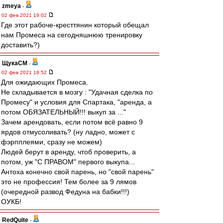
zmeya
-
02 фев 2021 19:02
Где этот рабоче-кресттянин который обещал
нам Промеса на сегодняшнюю тренировку
доставить?)
ЩукаСМ
-
02 фев 2021 18:52
Для ожидающих Промеса.
Не складывается в мозгу : "Удачная сделка по
Промесу" и условия для Спартака, "аренда, а
потом ОБЯЗАТЕЛЬНЫЙ!!! выкуп за ..."
Зачем арендовать, если потом всё равно 9
ярдов отмусоливать? (ну ладно, может с
фэрпплеями, сразу не можем)
Людей берут в аренду, чтоб проверить, а
потом, уж "С ПРАВОМ" первого выкупа...
Антоха конечно свой парень, но "свой парень"
это не профессия! Тем более за 9 лямов
(очередной развод Федуна на бабки!!!)
ОУКБ!
RedQuite
-