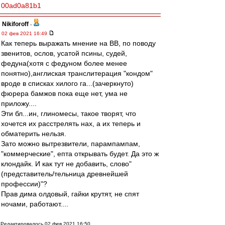
00ad0a81b1
Nikiforoff
-
02 фев 2021 16:49
Как теперь выражать мнение на ВВ, по поводу
звенитов, ослов, усатой псины, судей,
федуна(хотя с федуном более менее
понятно),англиская транслитерация "кондом"
вроде в списках хилого га...(зачеркнуто)
фюрера бамжов пока еще нет, ума не
приложу....
Эти бл...ин, глиномесы, такое творят, что
хочется их расстрелять нах, а их теперь и
обматерить нельзя.
Зато можно вытрезвители, парампампам,
"коммерческие", епта открывать будет. Да это ж
клондайк. И как тут не добавить, слово"
(представитель/тельница древнейшей
профессии)"?
Прав дима олдовый, гайки крутят, не спят
ночами, работают....
Редактировалось 02 фев 2021 16:50