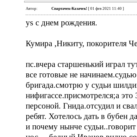
Автор:
Спартачек-Казачек!
[ 01 фев 2021 11:40 ]
ys с днем рождения.
Кумира ,Никиту, покорителя Ч
пс.вчера старшенький играл ту
все готовые не начинаем.судью
бригада.смотрю у судьи шилд
нифигассе.присмотрелся;а это 
персоной. Гнида.отсудил и св
ребят. Хотелось дать в бубен д
и почему нынче судьи..говорит 