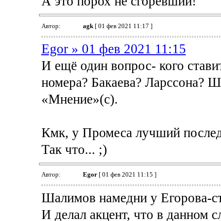
А это порох не сгоревший!
Автор:
agk
[ 01 фев 2021 11:17 ]
Egor » 01 фев 2021 11:15
И ещё один вопрос- кого став
номера? Бакаева? Ларссона? Ша
«Мнение»(с).
Кмк, у Промеса лучший последн
Так что... ;)
Автор:
Egor
[ 01 фев 2021 11:15 ]
Шалимов намедни у Егорова-ст
И делал акцент, что в данном 