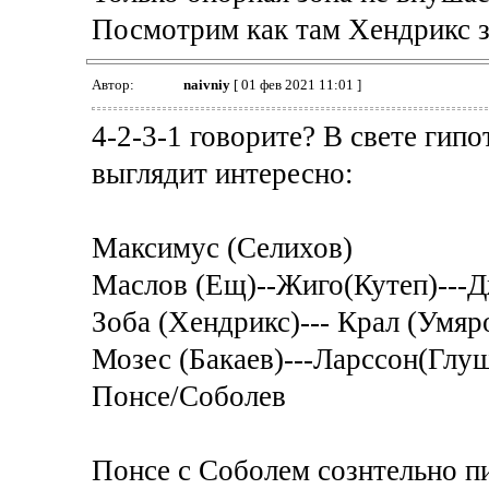
Посмотрим как там Хендрикс з
Автор:
naivniy
[ 01 фев 2021 11:01 ]
4-2-3-1 говорите? В свете гип
выглядит интересно:
Максимус (Селихов)
Маслов (Ещ)--Жиго(Кутеп)---Д
Зоба (Хендрикс)--- Крал (Умяр
Мозес (Бакаев)---Ларссон(Глу
Понсе/Соболев
Понсе с Соболем сознтельно пи