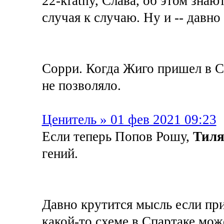
22-kratny, Слава, об этом знают
случая к случаю. Ну и -- давно :
Сорри. Когда Жиго пришел в С
не позволяло.
Ценитель » 01 фев 2021 09:23
Если теперь Попов Рошу,
Тил
гений.
Давно крутится мысль если пр
какой-то схеме в Спартаке мож