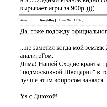
нос.....бедный Иванов видно с
вырывает игры за 900р.))))
Автор:
RoughBoy
[ 01 фев 2021 11:37 ]
Да, тоже подожду официальног
...не заметил когда мой земля
аналитеГом.
Дима! Нашей Сходне кранты пр
"подмосковной Швецарии" в то
лучше этим вопросом занялся, 
Ys
с Днюхой!