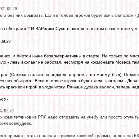
2021 09:29
 и без них обыграть. Если в голове игроков будет жечь глаголом - Д
ва обыграить? И ВАРщика Сухого, которого в этом сезоне тоже уже 
 09:29
енко, и Айртон ныне безальтернативны в старте. Не только по масте
ло - левый фланг не работал, несмотря на космонавта Мозеса там. 
грал (Селихов только на подходе с травмы, по-моему, был). Подме
ез них обыграть. Если в голове игроков будет жечь глаголом - Девять
ть красивой игрой в угоду итогу. Раньше дурака валяли, теперь надо
08:27
21 07:34
их комитетчиков из РПЛ надо отправить на учебу или просто отучит
олеров\судеек.
.
нога прямая , атака опасная с риском тяжелой травмы, положена КК