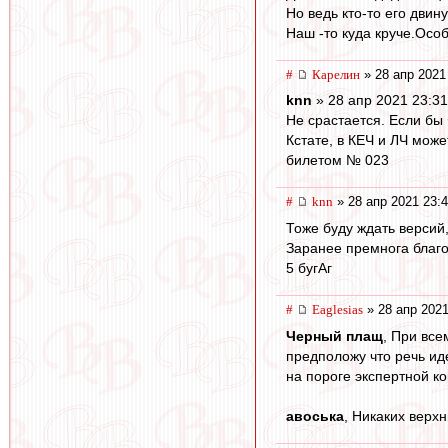
Но ведь кто-то его двину
Наш -то куда круче.Осо
#
Карелин
» 28 апр 2021
knn
» 28 апр 2021 23:31
Не срастается. Если бы Ф
Кстате, в КЕЧ и ЛЧ мож
билетом № 023
#
knn
» 28 апр 2021 23:
Тоже буду ждать версий,
Заранее премнога благ
5 бугАг
#
Eaglesias
» 28 апр 2021
Черный плащ
, При все
предположу что речь ид
на пороге экспертной ко
авоська
, Никаких верх