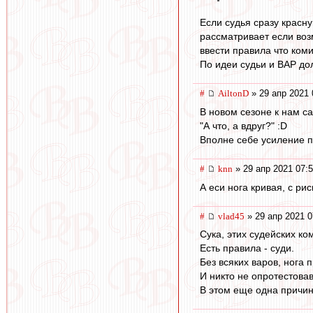
Если судья сразу красн
рассматривает если воз
ввести правила что ком
По идеи судьи и ВАР дол
#
AiltonD
» 29 апр 2021 
В новом сезоне к нам с
"А что, а вдруг?" :D
Вполне себе усиление п
#
knn
» 29 апр 2021 07:
А еси нога кривая, с ри
#
vlad45
» 29 апр 2021 0
Сука, этих судейских к
Есть правила - суди.
Без всяких варов, нога 
И никто не опротестовав
В этом еще одна причина