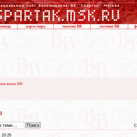
оманда
карта мира
магазин ВВ
гостевая ВВ
ф
вая книга ВВ
21
С
 10:26