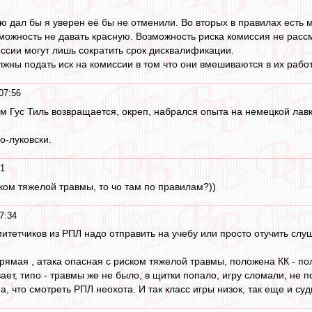
ую дал бы я уверен её бы не отменили. Во вторых в правилах есть 
можность не давать красную. Возможность риска комиссия не расс
иссии могут лишь сократить срок дисквалификации.
жны подать иск на комиссии в том что они вмешиваются в их работ
07:56
ам Гус Тиль возвращается, окреп, набрался опыта на немецкой лавк
о-луковски.
51
ском тяжелой травмы, то чо там по правилам?))
7:34
омитетчиков из РПЛ надо отправить на учебу или просто отучить с
прямая , атака опасная с риском тяжелой травмы, положена КК - по
ает, типо - травмы же не было, в щитки попало, игру сломали, не п
, что смотреть РПЛ неохота. И так класс игры низок, так еще и суд