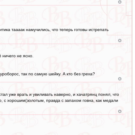
итика таааак намучились, что теперь готовы истрепать
 ничего не ясно.
уроборос, так по самую шейку. А кто без греха?
тал уже врать и увиливать наверно, и хачатрянц понял, что
маю, с хорошим(золотым, правда с запахом говна, как медали