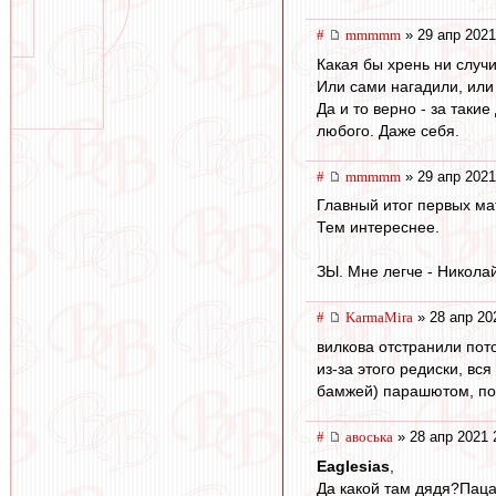
#
mmmmm
» 29 апр 2021
Какая бы хрень ни случ
Или сами нагадили, или
Да и то верно - за таки
любого. Даже себя.
#
mmmmm
» 29 апр 2021
Главный итог первых ма
Тем интереснее.
ЗЫ. Мне легче - Николай
#
KarmaMira
» 28 апр 20
вилкова отстранили пото
из-за этого редиски, вс
бамжей) парашютом, по
#
авоська
» 28 апр 2021 
Eaglesias
,
Да какой там дядя?Паца