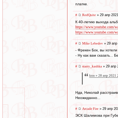
платке.
#
RedQuite
» 29 апр 2021
К 40-летию выхода альб
https://www.youtube.com
https://www.youtube.com/
#
Mike Lebedev
» 29 апр
- Фрекен Бок, вы хотел
- Ну как вам сказать... Б
#
starry_kashka
» 29 апр 
knn » 28 апр 2021 
Нда, Николай расстраива
Неожиданно...
#
Arcade Fire
» 29 апр 20
ЭСК Шалимова при Губер