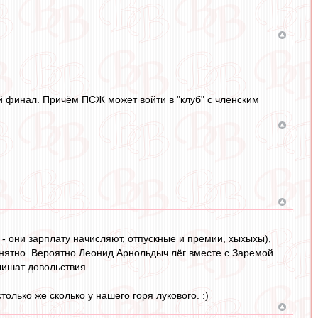
й финал. Причём ПСЖ может войти в "клуб" с членским
 - они зарплату начисляют, отпускные и премии, хыхыхы),
понятно. Вероятно Леонид Арнольдыч лёг вместе с Заремой
 лишат довольствия.
олько же сколько у нашего горя лукового. :)