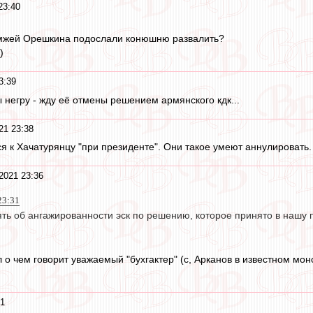
23:40
мжей Орешкина подослали конюшню развалить?
)
3:39
 негру - жду её отмены решением армянского кдк...
21 23:38
 к Хачатурянцу "при президенте". Они такое умеют аннулировать.
2021 23:36
23:31
ять об ангажированности эск по решению, которое принято в нашу п
 о чем говорит уважаемый "бухгактер" (с, Арканов в известном мон
31