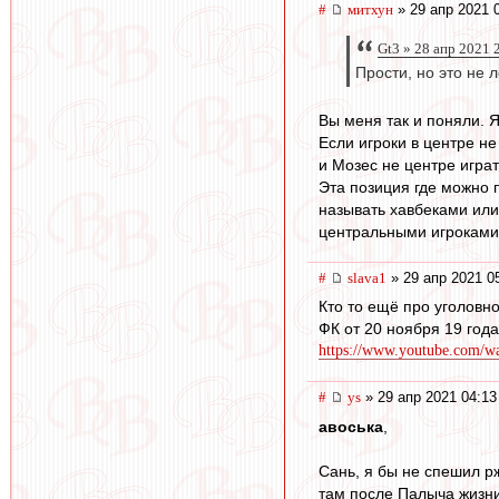
#
митхун
» 29 апр 2021 
Gt3 » 28 апр 2021 
Прости, но это не
Вы меня так и поняли. 
Если игроки в центре н
и Мозес не центре играт
Эта позиция где можно п
называть хавбеками или 
центральными игроками.
#
slava1
» 29 апр 2021 0
Кто то ещё про уголовн
ФК от 20 ноября 19 года
https://www.youtube.com/
#
ys
» 29 апр 2021 04:13
авоська
,
Сань, я бы не спешил р
там после Палыча жизни