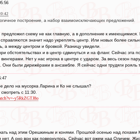
05:56
20:42
 логичное построение, а набор взаимоисключающих предложений.
Я предложил схему не как главную, а в дополнение к имеющимися.
е справляются значит надо укреплять центр. Или новых более сильн
ь, а между центром и бровкой. Разницу увидели.
ри обстоятельствах и в центр сдвинуться и на фланг. Сейчас эта 
вингерами. Нет у нас игрока в центре с ударом. За весь сезон пар
 Они были дирижёрами в ансамбле. Я сейчас одни трудяги рояль та
5:47
ое дело на мусорка Ларина и Ко не слышал?
 смотреть с 11:30.
watch?v=-y5RkZGTJ8o
жать над этим Орешкиным и конями. Прошлой осенью над лохами Ки
 нет. А оно вон как повернулось. Сейчас вот ржем над Оличем. Жи