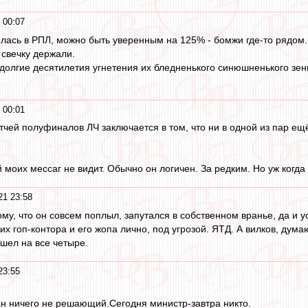
 00:07
илась в РПЛ, можно быть уверенным на 125% - бомжи где-то рядом.
 свечку держали.
е долгие десятилетия угнетения их бледненького синюшненького зен
 00:01
тчей полуфиналов ЛЧ заключается в том, что ни в одной из пар ещё
 моих мессаг не видит. Обычно он логичен. За редким. Но уж когда 
21 23:58
му, что он совсем поплыл, запутался в собственном вранье, да и ус
я их гоп-контора и его жопа лично, под угрозой. ЯТД. А вилков, ду
шел на все четыре.
23:55
н ничего не решающий.Сегодня министр-завтра никто.