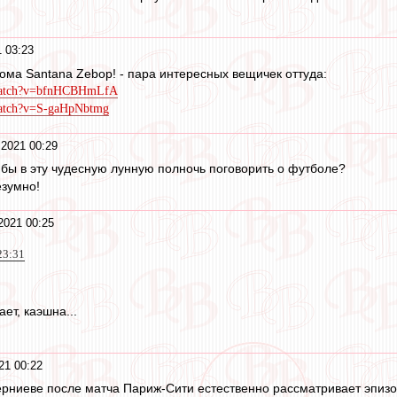
 03:23
ома Santana Zebop! - пара интересных вещичек оттуда:
/watch?v=bfnHCBHmLfA
watch?v=S-gaHpNbtmg
 2021 00:29
и бы в эту чудесную лунную полночь поговорить о футболе?
езумно!
2021 00:25
23:31
ет, каэшна...
21 00:22
ниеве после матча Париж-Сити естественно рассматривает эпизод