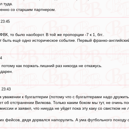
л туда.
бенно со старшим партнером.
 23:45
ВК, то было наоборот. В той же пропорции -7 к 1, бгг..
ет быть ещё одно историческое событие. Первый франко-английски
44
 потому как поржать лишний раз никогда не откажусь.
одарен.
 23:43
м уважении к бухгалтерии (потому что с бухгалтерами надо дружить
ет об отстранении Вилкова. Только каким боком мы тут, не очинь 
миссии и заявил, что никуда не уйдет пока эту каку со свистком не
них фейсов, дядя дорвался напорулить. А ума футбольного походу ст