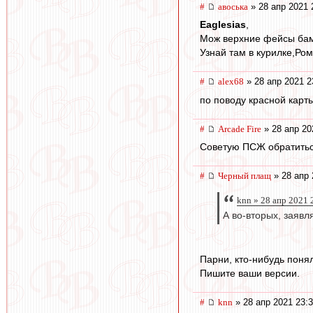
#
авоська
» 28 апр 2021 
Eaglesias
,
Мож верхние фейсы ба
Узнай там в курилке,Ром
#
alex68
» 28 апр 2021 2
по поводу красной карты
#
Arcade Fire
» 28 апр 20
Советую ПСЖ обратиться
#
Черный плащ
» 28 апр 
knn » 28 апр 2021 
А во-вторых, заявл
Парни, кто-нибудь понял
Пишите ваши версии.
#
knn
» 28 апр 2021 23: