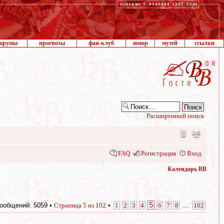
орумы
прогнозы
фан-клуб
юмор
музей
ссылки
Расширенный поиск
FAQ
Регистрация
Вход
Календарь ВВ
5
ообщений: 5059 •
Страница
5
из
102
•
1
2
3
4
6
7
8
...
102