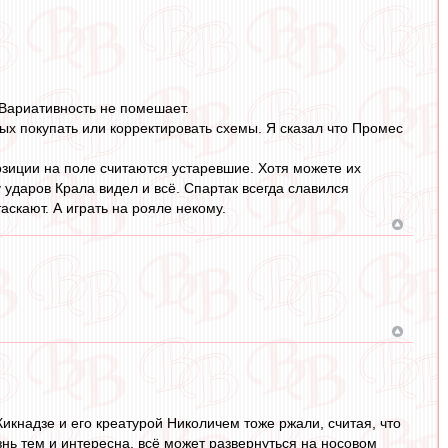
 Вариативность не помешает.
ых покупать или корректировать схемы. Я сказал что Промес
позиции на поле считаются устаревшие. Хотя можете их
у ударов Крала видел и всё. Спартак всегда славился
скают. А играть на рояле некому.
кнадзе и его креатурой Николичем тоже ржали, считая, что
знь тем и интересна, всё может развернуться на носовом