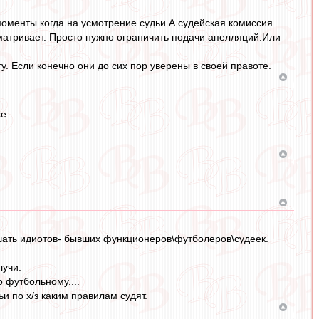
моменты когда на усмотрение судьи.А судейская комиссия
матривает. Просто нужно ограничить подачи апелляций.Или
у. Если конечно они до сих пор уверены в своей правоте.
е.
лушать идиотов- бывших функционеров\футболеров\судеек.
лучи.
о футбольному....
ьи по х/з каким правилам судят.