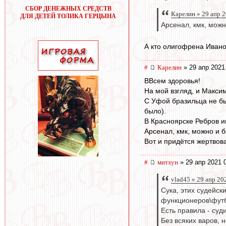
СБОР ДЕНЕЖНЫХ СРЕДСТВ
Карелин » 29 апр 
ДЛЯ ДЕТЕЙ ТОЛИКА ГЕРЦЫНА
Арсенал, кмк, можно
А кто олигофрена Ивано
#
Карелин
» 29 апр 2021
ВВсем здоровья!
На мой взгляд, и Максим
С Уфой бразильца не бы
было).
В Красноярске Ребров и
Арсенал, кмк, можно и б
Вот и придётся жертвова
#
митхун
» 29 апр 2021 
vlad45 » 29 апр 20
Сука, этих судейск
функционеров\футб
Есть правила - суди
Без всяких варов, 