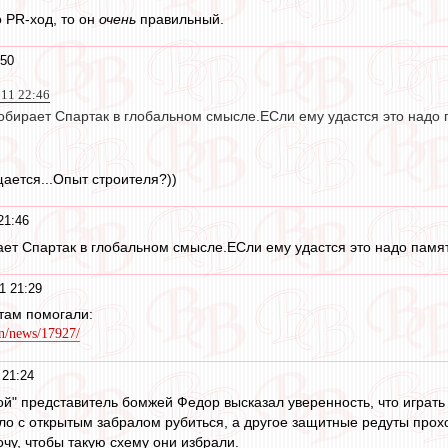
о PR-ход, то он
очень
правильный.
:50
011 22:46
обирает Спартак в глобальном смысле.ЕСли ему удастся это надо 
щается...Опыт строителя?))
21:46
ет Спартак в глобальном смысле.ЕСли ему удастся это надо памят
1 21:29
там помогали:
n/news/17927/
 21:24
вой" представитель бомжей Федор высказал уверенность, что играть
ло с открытым забралом рубиться, а другое защитные редуты прох
очу, чтобы такую схему они избрали.