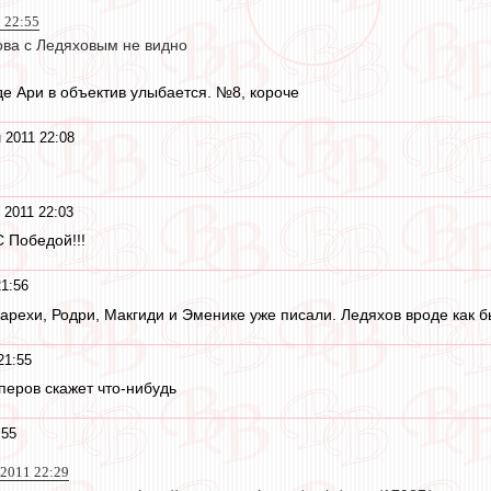
1 22:55
ова с Ледяховым не видно
де Ари в объектив улыбается. №8, короче
 2011 22:08
 2011 22:03
С Победой!!!
21:56
Парехи, Родри, Макгиди и Эменике уже писали. Ледяхов вроде как б
21:55
перов скажет что-нибудь
:55
 2011 22:29