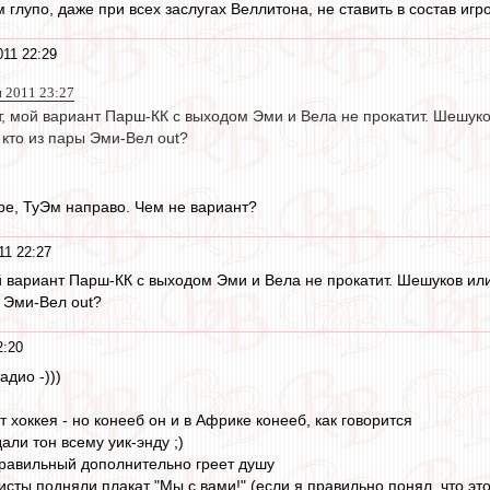
м глупо, даже при всех заслугах Веллитона, не ставить в состав иг
011 22:29
н 2011 23:27
, мой вариант Парш-КК с выходом Эми и Вела не прокатит. Шешуков
о кто из пары Эми-Вел out?
тре, ТуЭм направо. Чем не вариант?
11 22:27
 вариант Парш-КК с выходом Эми и Вела не прокатит. Шешуков или 
ы Эми-Вел out?
2:20
адио -)))
 хоккея - но конееб он и в Африке конееб, как говорится
ли тон всему уик-энду ;)
правильный дополнительно греет душу
сты подняли плакат "Мы с вами!" (если я правильно понял, что это 