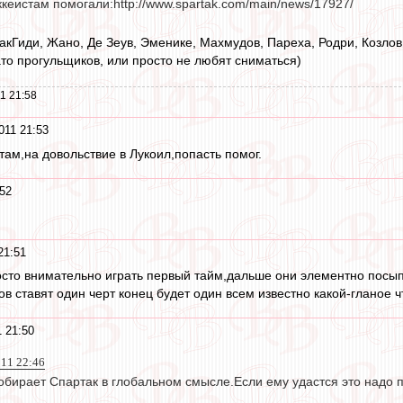
кеистам помогали:http://www.spartak.com/main/news/17927/
кГиди, Жано, Де Зеув, Эменике, Махмудов, Пареха, Родри, Козлов.
ато прогульщиков, или просто не любят сниматься)
1 21:58
011 21:53
там,на довольствие в Лукоил,попасть помог.
:52
21:51
сто внимательно играть первый тайм,дальше они элементно посып
ов ставят один черт конец будет один всем известно какой-гланое 
 21:50
011 22:46
обирает Спартак в глобальном смысле.Если ему удастся это надо 