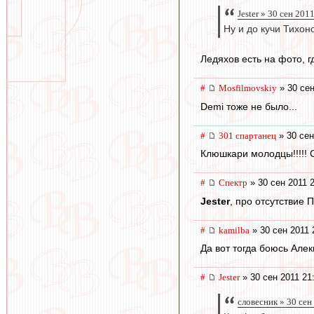
Jester » 30 сен 201
Ну и до кучи Тихон
Ледяхов есть на фото, г
#
Mosfilmovskiy
» 30 сен
Demi тоже не было...
#
301 спартанец
» 30 сен
Клюшкари молодцы!!!!! 
#
Спектр
» 30 сен 2011 
Jester
, про отсутствие 
#
kamilba
» 30 сен 2011 
Да вот тогда боюсь Алек
#
Jester
» 30 сен 2011 21
словесник » 30 сен