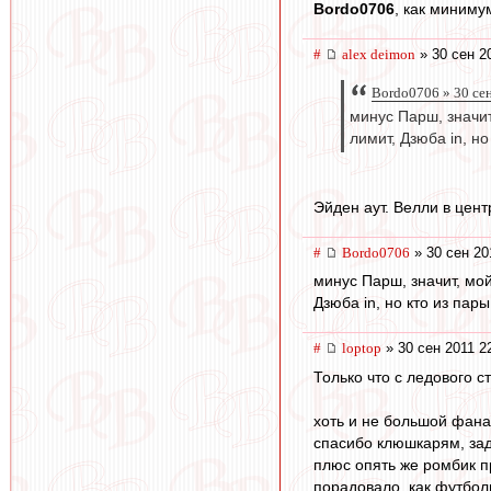
Bordo0706
, как миниму
#
alex deimon
» 30 сен 2
Bordo0706 » 30 се
минус Парш, значит
лимит, Дзюба in, н
Эйден аут. Велли в цен
#
Bordo0706
» 30 сен 20
минус Парш, значит, мой
Дзюба in, но кто из пар
#
loptop
» 30 сен 2011 2
Только что с ледового ст
хоть и не большой фанат
спасибо клюшкарям, зада
плюс опять же ромбик 
порадовало, как футболи