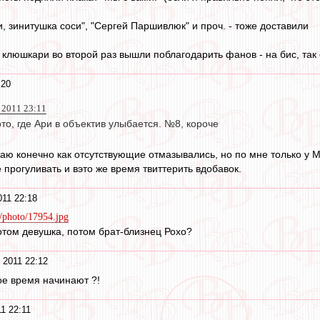
и, зинитушка соси", "Сергей Паршивлюк" и проч. - тоже доставили
 клюшкари во второй раз вышли поблагодарить фанов - на бис, так 
:20
 2011 23:11
то, где Ари в объектив улыбается. №8, короче
наю конечно как отсутствующие отмазывались, но по мне только у 
прогуливать и вэто же время твиттерить вдобавок.
011 22:18
/photo/17954.jpg
потом девушка, потом брат-близнец Рохо?
 2011 22:12
ое время начинают ?!
1 22:11