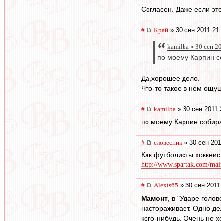
Согласен. Даже если эт
#
Край
» 30 сен 2011 21
kamilba » 30 сен 2
по моему Карпин с
Да,хорошее дело.
Что-то такое в нем ощу
#
kamilba
» 30 сен 2011 
по моему Карпин собира
#
словесник
» 30 сен 201
Как футболисты хоккеис
http://www.spartak.com/mai
#
Alexis65
» 30 сен 2011
Мамонт
, в "Ударе голо
настораживает. Одно де
кого-нибудь. Очень не х