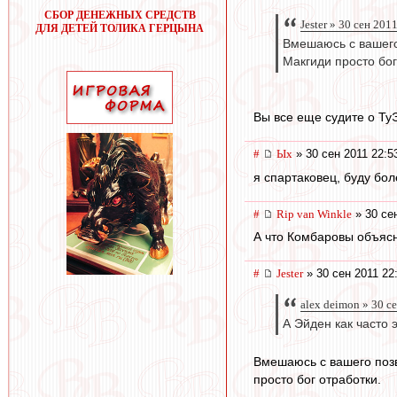
СБОР ДЕНЕЖНЫХ СРЕДСТВ
Jester » 30 сен 201
ДЛЯ ДЕТЕЙ ТОЛИКА ГЕРЦЫНА
Вмешаюсь с вашего
Макгиди просто бог
Вы все еще судите о Т
#
Ых
» 30 сен 2011 22:5
я спартаковец, буду бол
#
Rip van Winkle
» 30 сен
А что Комбаровы объясн
#
Jester
» 30 сен 2011 22
alex deimon » 30 с
А Эйден как часто 
Вмешаюсь с вашего позв
просто бог отработки.