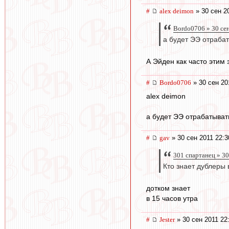
#
alex deimon
» 30 сен 2
Bordo0706 » 30 се
а будет ЭЭ отраба
А Эйден как часто этим
#
Bordo0706
» 30 сен 20
alex deimon
а будет ЭЭ отрабатыват
#
gav
» 30 сен 2011 22:3
301 спартанец » 30
Кто знает дублеры 
дотком знает
в 15 часов утра
#
Jester
» 30 сен 2011 22