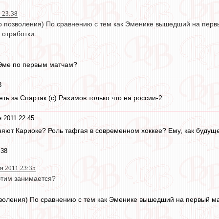
1 23:38
 позволения) По сравнению с тем как Эменике вышедший на первый
 отработки.
уЭме по первым матчам?
3
еть за Спартак (с) Рахимов только что на россии-2
 2011 22:45
яют Кариоке? Роль тафгая в современном хоккее? Ему, как будуще
:38
ен 2011 23:35
этим занимается?
оления) По сравнению с тем как Эменике вышедший на первый мат