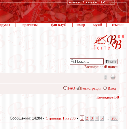
орумы
прогнозы
фан-клуб
юмор
музей
ссылки
Расширенный поиск
FAQ
Регистрация
Вход
Календарь ВВ
1
Сообщений: 14284 •
Страница
1
из
286
•
2
3
4
5
...
286