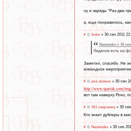
ну и заряды "Раз-два-тр
а, еще понравилось, как
#
Jester
» 30 сен 2011 22
Naumenko » 30 сен
Ледяхов есть на фо
Заметил, спасибо. Не з
командное мероприятие 
#
alex deimon
» 30 сен 2
http://www.spartak.com/img
вот там наверху Рохо, 
#
301 спартанец
» 30 сен
Кто знает дублеры в как
#
Naumenko
» 30 сен 201