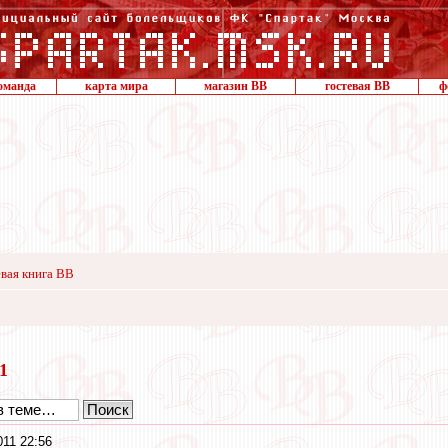
оманда
карта мира
магазин ВВ
гостевая ВВ
ф
вая книга ВВ
11
011 22:56