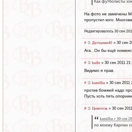
Как футболисты хок
На фото не замечены Ма
пропустил кого. Многов
Редактировалось 30 сен 201
#
Датчанин40
» 30 сен 2
Ага...Он бы ещё хоккеис
#
haibr
» 30 сен 2011 21
Видимо я прав.
#
kamilba
» 30 сен 2011 
против бомжей надо про
Пусть хоть пять опорник
#
Ценитель
» 30 сен 2011
kamilba » 30 сен 2
по моему Карпин с