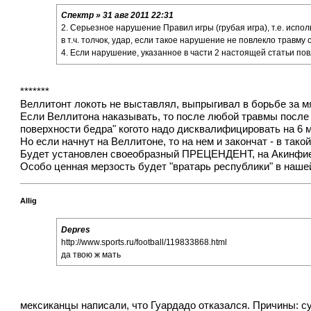
Спектр » 31 авг 2011 22:31
2. Серьезное нарушение Правил игры (грубая игра), т.е. испо
в т.ч. толчок, удар, если такое нарушение не повлекло травму
4. Если нарушение, указанное в части 2 настоящей статьи по
*******
Веллитонт локоть не выставлял, выпрыгивал в борьбе за мя
Если Веллитона наказывать, то после любой травмы после п
поверхности бедра" когото надо дисквалифицировать на 6 м
Но если начнут на Веллитоне, то на нем и закончат - в та
Будет установлен своеобразный ПРЕЦЕНДЕНТ, на Акинфиеве 
Особо ценная мерзость будет "вратарь республики" в нашей 
Allig
Depres
http://www.sports.ru/football/119833868.html
да твою ж мать
мексиканцы написали, что Гуардадо отказался. Причины: су