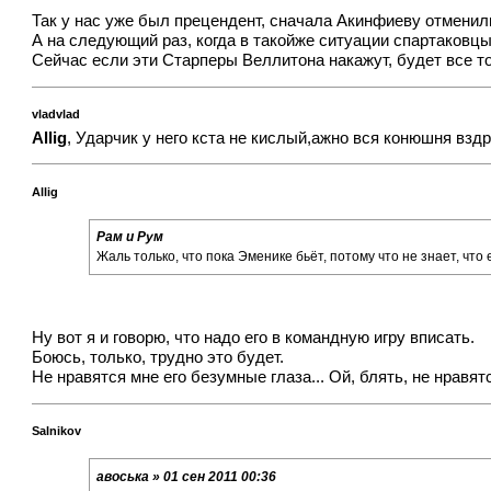
Так у нас уже был прецендент, сначала Акинфиеву отменил
А на следующий раз, когда в такойже ситуации спартаковцы
Сейчас если эти Старперы Веллитона накажут, будет все т
vladvlad
Allig
, Ударчик у него кста не кислый,ажно вся конюшня вздр
Allig
Рам и Рум
Жаль только, что пока Эменике бьёт, потому что не знает, что 
Ну вот я и говорю, что надо его в командную игру вписать.
Боюсь, только, трудно это будет.
Не нравятся мне его безумные глаза... Ой, блять, не нравятс
Salnikov
авоська » 01 сен 2011 00:36