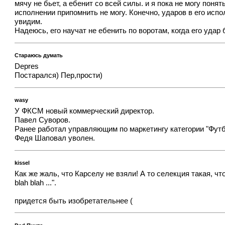
мячу не бьет, а ебенит со всей силы. и я пока не могу пон
исполнении припомнить не могу. Конечно, ударов в его испол
увидим.
Надеюсь, его научат не ебенить по воротам, когда его уда
Стараюсь думать
Depres
Постарался) Пер,прости)
wasy
У ФКСМ новый коммерческий директор.
Павел Суворов.
Ранее работал управляющим по маркетингу категории "Футб
Федя Шаповал уволен.
kissel
Как же жаль, что Карселу не взяли! А то селекция такая, чт
blah blah ...".
придется быть изобретательнее (