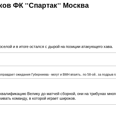
ов ФК "Спартак" Москва
рселой и в итоге остался с дырой на позиции атакующего хава.
оправдает ожидания Губерниева - могут и ВМН впаять.. по 58-ой.. за подрыв г
сквалификацию Велику до матчей сборной, они на трибунах мног
ивать команду, в которой играет широков.