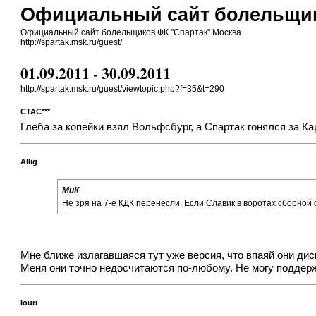
Официальный сайт болельщик
Официальный сайт болельщиков ФК "Спартак" Москва
http://spartak.msk.ru/guest/
01.09.2011 - 30.09.2011
http://spartak.msk.ru/guest/viewtopic.php?f=35&t=290
CTAC***
Глеба за копейки взял Вольфсбург, а Спартак гонялся за Ка
Allig
МиК
Не зря на 7-е КДК перенесли. Если Славик в воротах сборной 
Мне ближе излагавшаяся тут уже версия, что впаяй они ди
Меня они точно недосчитаются по-любому. Не могу поддерж
Iouri