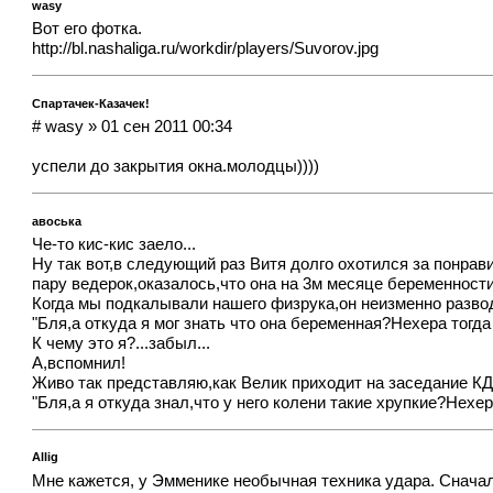
wasy
Вот его фотка.
http://bl.nashaliga.ru/workdir/players/Suvorov.jpg
Спартачек-Казачек!
# wasy » 01 сен 2011 00:34
успели до закрытия окна.молодцы))))
авоська
Че-то кис-кис заело...
Ну так вот,в следующий раз Витя долго охотился за понрав
пару ведерок,оказалось,что она на 3м месяце беременност
Когда мы подкалывали нашего физрука,он неизменно развод
"Бля,а откуда я мог знать что она беременная?Нехера тогда
К чему это я?...забыл...
А,вспомнил!
Живо так представляю,как Велик приходит на заседание КДК
"Бля,а я откуда знал,что у него колени такие хрупкие?Нехер
Allig
Мне кажется, у Эмменике необычная техника удара. Сначала