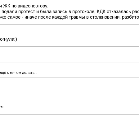
и ЖК по видеоповтору.
 подали протест и была запись в протоколе, КДК отказалась ра
оже самое - иначе после каждой травмы в столкновении, разбит
огнула:)
ещё с мячом делать...
я...