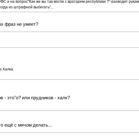
С и на вопрос"Как же вы так могли с вратарем республики ?"-разводит рукам
тогда из штрафной выбегать"...
ых фраз не умеет?
а Халка.
 - это"о? или прудников - халк?
то ещё с мячом делать...