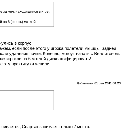
е за мяч, находящийся в игре,
 на 6 (шесть) матчей.
нулись в корпус.
кажем, если после этого у игрока полетели мышцы "задней
осле удаления почки. Конечно, могоут начать с Веллитоном.
раз игроков на 6 матчей дисквалифицировать!
 эту практику отменили...
Добавлено:
01 сен 2011 00:23
нчивается, Спартак занимает только 7 место.