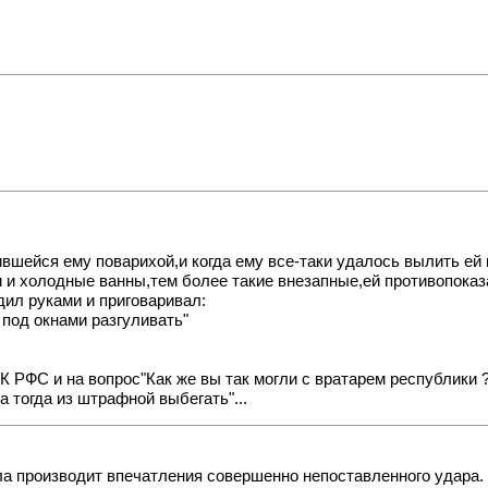
ившейся ему поварихой,и когда ему все-таки удалось вылить ей 
и и холодные ванны,тем более такие внезапные,ей противопоказ
ил руками и приговаривал:
 под окнами разгуливать"
 РФС и на вопрос"Как же вы так могли с вратарем республики ?
а тогда из штрафной выбегать"...
 производит впечатления совершенно непоставленного удара. О ч