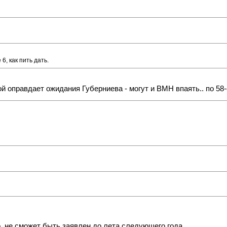
6, как пить дать.
й оправдает ожидания Губерниева - могут и ВМН впаять.. по 58-
, не сможет быть заявлен до лета следующего года.