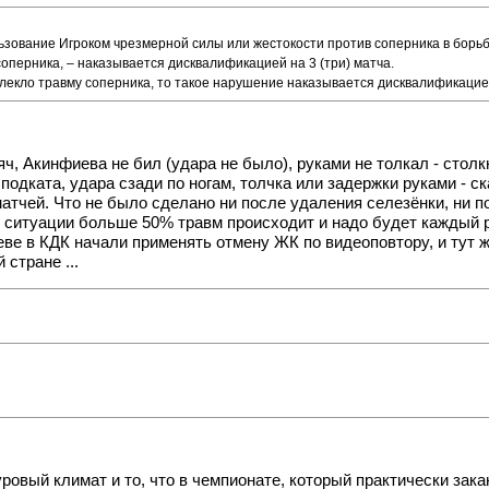
льзование Игроком чрезмерной силы или жестокости против соперника в борьб
 соперника, – наказывается дисквалификацией на 3 (три) матча.
влекло травму соперника, то такое нарушение наказывается дисквалификацией
ч, Акинфиева не бил (удара не было), руками не толкал - столк
одката, удара сзади по ногам, толчка или задержки руками - с
атчей. Что не было сделано ни после удаления селезёнки, ни п
кой ситуации больше 50% травм происходит и надо будет каждый 
в КДК начали применять отмену ЖК по видеоповтору, и тут же
стране ...
ровый климат и то, что в чемпионате, который практически зака