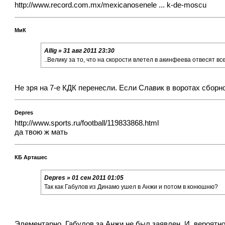
http://www.record.com.mx/mexicanosenele ... k-de-moscu
МиК
Allig » 31 авг 2011 23:30
..Велику за то, что на скорости влетел в акинфеева отвесят все 
Не зря на 7-е КДК перенесли. Если Славик в воротах сборно
Depres
http://www.sports.ru/football/119833868.html
да твою ж мать
КБ Арташес
Depres » 01 сен 2011 01:05
Так как Габулов из Динамо ушел в Анжи и потом в конюшню?
Элементарно. Габулов за Анжи не был заявлен. И, вероятно