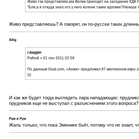
Живо так представляю,как Велик приходит на заседание КДК РФ
"Бля,а я откуда знал,что у него колени такие хрупкие?Нехера 
Живо представляешь? А говорят, он по-русски таких длинн
Allig
r.baggio
Pafnuti » 01 сен 2011 02:59
По данным Goal.com, «Анжи» предложил 87 миллионов евро з
)))
И как же будет тогда выглядеть пара нападающих: прудников
прудников еще не выступал с разъяснением этого вопроса?
Рам и Рум
Жаль только, что пока Эменике бьёт, потому что не знает, ч