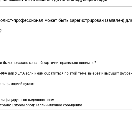
болист-профессионал может быть зарегистрирован (заявлен) для
?
не было показано красной карточки, правильно понимаю?
ФИФА или УЕФА если к ним обратиться по этой теме, выебет и высушит фурсен
валификацией пугают.
квалифицируют по видеоповторам.
Страна: EstoniaГород: ТаллиннЛичное сообщение