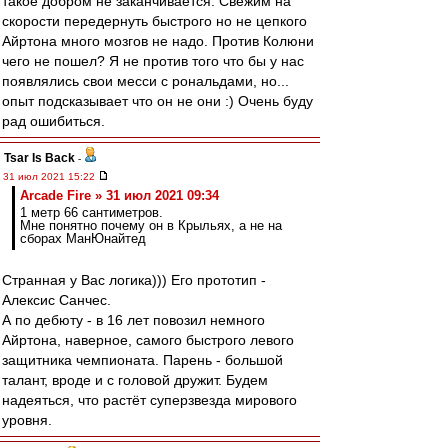
такое добром не заканчивается. Свежим на
скорости передернуть быстрого но не цепкого
Айртона много мозгов не надо. Против Колюни
чего не пошел? Я не против того что бы у нас
появлялись свои месси с рональдами, но...
опыт подсказывает что он не они :) Очень буду
рад ошибиться.
Tsar Is Back
-
31 июл 2021 15:22
Arcade Fire » 31 июл 2021 09:34
1 метр 66 сантиметров.
Мне понятно почему он в Крыльях, а не на
сборах МанЮнайтед
Странная у Вас логика))) Его прототип -
Алексис Санчес.
А по дебюту - в 16 лет повозил немного
Айртона, наверное, самого быстрого левого
защитника чемпионата. Парень - большой
талант, вроде и с головой дружит. Будем
надеяться, что растёт суперзвезда мирового
уровня.