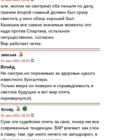
але, жопом не смотрим) оба пеналя по делу,
причем второй главный должен был сразу
свистеть у него обзор хороший был.
Канешна все самые значимые моменты это
када против Спартака, остальное
несущественно, согласен.
Вар работает четка.
авоська
-
31 июл 2021 18:29
Влэйд
,
Не смотрю,но переживаю за здоровье одного
известного бухгалтера.
Только вчера он поверил в справедливость и
светлое будущее и вот мир опять
перевернулся)
Влэйд
-
31 июл 2021 18:23
Суки эти судейские опять за свое, похер им все
современные тенденции. ВАР влезает, как слон
в лавку, там, где никто ничего не заподозрил, в