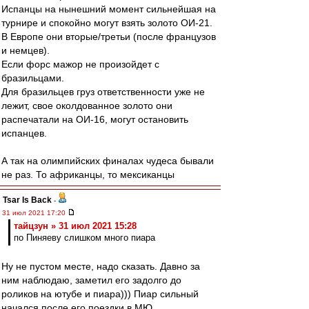
Испанцы на нынешний момент сильнейшая на
турнире и спокойно могут взять золото ОИ-21.
В Европе они вторые/третьи (после французов
и немцев).
Если форс мажор не произойдет с
бразильцами.
Для бразильцев груз ответственности уже не
лежит, свое околдованное золото они
распечатали на ОИ-16, могут остановить
испанцев.
А так на олимпийских финалах чудеса бывали
не раз. То африканцы, то мексиканцы
Tsar Is Back
-
31 июл 2021 17:20
тайцзун » 31 июл 2021 15:28
по Пиняеву слишком много пиара
Ну не пустом месте, надо сказать. Давно за
ним наблюдаю, заметил его задолго до
роликов на ютубе и пиара))) Пиар сильный
начался после его поездки в МЮ.