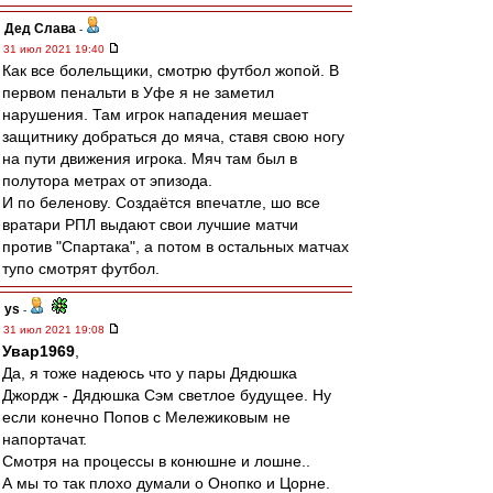
Дед Слава
-
31 июл 2021 19:40
Как все болельщики, смотрю футбол жопой. В
первом пенальти в Уфе я не заметил
нарушения. Там игрок нападения мешает
защитнику добраться до мяча, ставя свою ногу
на пути движения игрока. Мяч там был в
полутора метрах от эпизода.
И по беленову. Создаётся впечатле, шо все
вратари РПЛ выдают свои лучшие матчи
против "Спартака", а потом в остальных матчах
тупо смотрят футбол.
ys
-
31 июл 2021 19:08
Увар1969
,
Да, я тоже надеюсь что у пары Дядюшка
Джордж - Дядюшка Сэм светлое будущее. Ну
если конечно Попов с Мележиковым не
напортачат.
Смотря на процессы в конюшне и лошне..
А мы то так плохо думали о Онопко и Цорне.