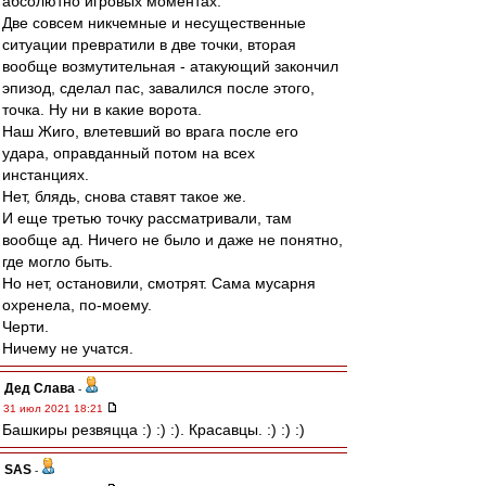
абсолютно игровых моментах.
Две совсем никчемные и несущественные
ситуации превратили в две точки, вторая
вообще возмутительная - атакующий закончил
эпизод, сделал пас, завалился после этого,
точка. Ну ни в какие ворота.
Наш Жиго, влетевший во врага после его
удара, оправданный потом на всех
инстанциях.
Нет, блядь, снова ставят такое же.
И еще третью точку рассматривали, там
вообще ад. Ничего не было и даже не понятно,
где могло быть.
Но нет, остановили, смотрят. Сама мусарня
охренела, по-моему.
Черти.
Ничему не учатся.
Дед Слава
-
31 июл 2021 18:21
Башкиры резвяцца :) :) :). Красавцы. :) :) :)
SAS
-