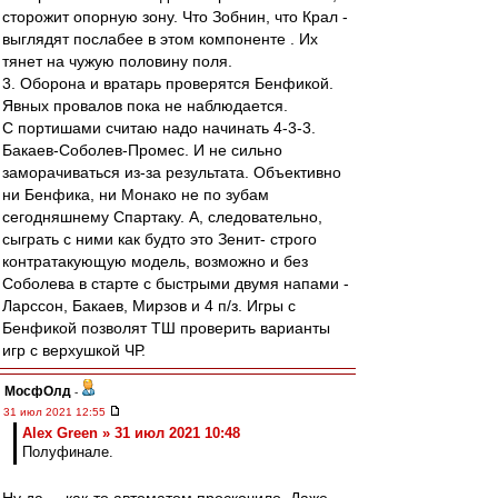
сторожит опорную зону. Что Зобнин, что Крал -
выглядят послабее в этом компоненте . Их
тянет на чужую половину поля.
3. Оборона и вратарь проверятся Бенфикой.
Явных провалов пока не наблюдается.
С портишами считаю надо начинать 4-3-3.
Бакаев-Соболев-Промес. И не сильно
заморачиваться из-за результата. Объективно
ни Бенфика, ни Монако не по зубам
сегодняшнему Спартаку. А, следовательно,
сыграть с ними как будто это Зенит- строго
контратакующую модель, возможно и без
Соболева в старте с быстрыми двумя напами -
Ларссон, Бакаев, Мирзов и 4 п/з. Игры с
Бенфикой позволят ТШ проверить варианты
игр с верхушкой ЧР.
МосфОлд
-
31 июл 2021 12:55
Alex Green » 31 июл 2021 10:48
Полуфинале.