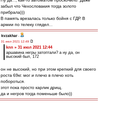
Ну да..., как-то автоматом проскочило. Даже
забыл что Чехословакия тогда золото
прибрала)))
В память врезалась только бойня с ГДР. В
армии по телеку глядел...
kvzakhar
-
31 июл 2021 12:49
knn » 31 июл 2021 12:44
аршавина негры затоптали? а ну да, он
высокий был, 172
он не высокий, но при этом крепкий для своего
роста 69кг. мог и плечо в плечо хоть
побороться.
этот пока просто карлик дрищ.
да и негров тогда поменьше было))
Край
-
31 июл 2021 12:49
naivniy » 31 июл 2021, 00:12
.. в юбилейный сезон нас должен был
тренировать Массимо Каррера. На крайняк -
Тед. Это спартаковцы по духу.
НО. Против Руя абсолютно ничего не имею.