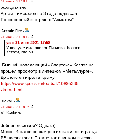
31 июл 2021 18:13
официально.
Артем Тимофеев на 3 года подписал
Полноценный контракт с "Ахматом".
Arcade Fire
-
31 июл 2021 18:12
ys » 31 июл 2021 17:58
У нас уже был аналог Пиняева. Козлов.
Кстати, где он.
"Бывший нападающий «Спартака» Козлов не
прошел просмотр в липецком «Металлурге».
До этого он играл в Крыму"
https://www.sports.ru/football/10995335 ...
zkom-.html
slava1
-
31 июл 2021 18:06
VUK-slava
Зобнин десяткой? Однако)
Может Игнатов не сам решил как и где играть,а
РВ посоветовал.По мне так слишком высоко