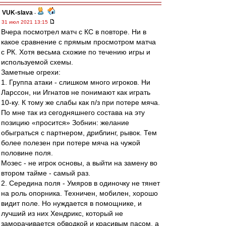
VUK-slava
-
31 июл 2021 13:15
Вчера посмотрел матч с КС в повторе. Ни в
какое сравнение с прямым просмотром матча
с РК. Хотя весьма схожие по течению игры и
используемой схемы.
Заметные огрехи:
1. Группа атаки - слишком много игроков. Ни
Ларссон, ни Игнатов не понимают как играть
10-ку. К тому же слабы как п/з при потере мяча.
По мне так из сегодняшнего состава на эту
позицию «просится» Зобнин: желание
обыграться с партнером, дриблинг, рывок. Тем
более полезен при потере мяча на чужой
половине поля.
Мозес - не игрок основы, а выйти на замену во
втором тайме - самый раз.
2. Середина поля - Умяров в одиночку не тянет
на роль опорника. Техничен, мобилен, хорошо
видит поле. Но нуждается в помощнике, и
лучший из них Хендрикс, который не
заморачивается обводкой и красивым пасом, а