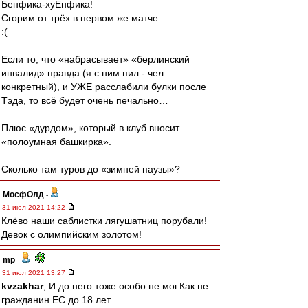
Бенфика-хуЕнфика!
Сгорим от трёх в первом же матче…
:(
Если то, что «набрасывает» «берлинский
инвалид» правда (я с ним пил - чел
конкретный), и УЖЕ расслабили булки после
Тэда, то всё будет очень печально…
Плюс «дурдом», который в клуб вносит
«полоумная башкирка».
Сколько там туров до «зимней паузы»?
МосфОлд
-
31 июл 2021 14:22
Клёво наши саблистки лягушатниц порубали!
Девок с олимпийским золотом!
mp
-
31 июл 2021 13:27
kvzakhar
, И до него тоже особо не мог.Как не
гражданин ЕС до 18 лет