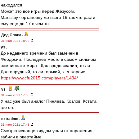
находился.
Может это все игры перед Жезусом.
Малышу чертановцу же всего 16,так что расти
ему еще до 17 с чем то.
Дед Слава
-
31 июл 2021 18:02
ys
,
До недавнего времени был замечен в
Феодосии. Последнее место в самом сильном
чемпионате мира. Щас вроде свалил, то ли
Долгопрудный, то ли горький, х. з. кароче.
https://www.cfu2015.com/players/1434/
ys
-
31 июл 2021 17:58
У нас уже был аналог Пиняева. Козлов. Кстати,
где он.
extratime
-
31 июл 2021 17:48
Смотрю испанцев чудом ушли от поражения,
забили в овертайме.