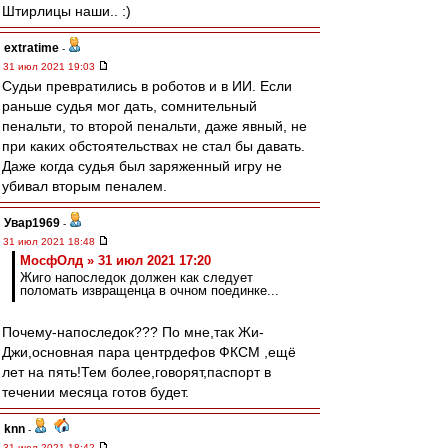
Штирлицы наши.. :)
extratime
-
31 июл 2021 19:03
Судьи превратились в роботов и в ИИ. Если
раньше судья мог дать, сомнительный
пенальти, то второй пенальти, даже явный, не
при каких обстоятельствах не стал бы давать.
Даже когда судья был заряженный игру не
убивал вторым пеналем.
Увар1969
-
31 июл 2021 18:48
МосфОлд » 31 июл 2021 17:20
Жиго напоследок должен как следует
поломать извращенца в очном поединке...
Почему-напоследок??? По мне,так Жи-
Джи,основная пара центрдефов ФКСМ ,ещё
лет на пять!Тем более,говорят,паспорт в
течении месяца готов будет.
knn
-
31 июл 2021 18:42