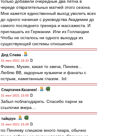
только добавили очередные два пятна в
череде отвратительных матчей этого сезона.
Мне кажется единственный выход уволить всех
до одного начиная с руководства Академии до
самого последнего тренера и массажиста. И
приглашать из Германии. Или из Голландии.
Чтобы не осталось ни одного выходца из
существующей системы отношений.
Дед Слава
-
31 июл 2021 16:33
Фомин, Мухин, какая то хвича, Пиняев...
Люблю ВВ, задорные кузьмичи и фанаты с
острым, наметанным глазом. :lol:
Спартачек-Казачек!
-
31 июл 2021 15:55
Забыл поблагодарить. Спасибо парни за
ссылочки вчера....
тайцзун
-
31 июл 2021 15:28
по Пиняеву слишком много пиара, обычно