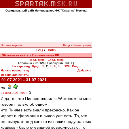
Официальный сайт болельщиков ФК "Спартак" Москва
Полная версия
Вход
•
Регистрация
FAQ
•
Поиск
Общение на сайте
Гостевая книга ВВ
»
Пред. тема
|
След. тема
Страница
2
из
128
[ Сообщений: 6391 ]
На страницу
Пред.
1
,
2
,
3
,
4
,
5
...
128
След.
Начать новую тему
Добавить
Версия для печати
01.07.2021 - 31.07.2021
ys
-
31 июл 2021 20:08
И да, то, что Пиняев творил с Айртоном по мне
говорит только об одном.
Что Пиняев есть знали прекрасно. Как он
играет информация и видео уже есть. То, что
его выпустят под кого то из наших подуставших
крайков - было очевидной возможностью. То,