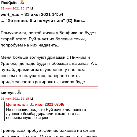
RedQuite
-
31 июл 2021 15:17
wert_vao » 31 июл 2021 14:54
... "Хотелось бы помучиться" (С) Бсп...
Помучаемся, легкой жизни у Бенфики не будет,
скорей всего. Руй знает их болевые точки,
попробуем на них надавить...
Меня больше волнуют домашки с Нижним и
Уралом, где надо будет побеждать на заказ. А с
аутсайдерами играть уверенно у нас пока
совсем не получается, наверное опять
придётся состав ротировать, тяжело будет...
митхун
-
31 июл 2021 15:15
Ценитель » 31 июл 2021 07:46
Не понравилось, что Руй зачехлил нашего
лучшего бомбардира или тыкает его на
непривычную позицию.
Тренер всех пробует.Сейчас Бакаева на фланг
поставил. Поэтому Мозеса пришлось на другую