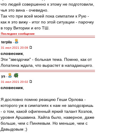
что людей совершенно к этому не подготовили,
чья это вина - очевидно.
Так что при всей моей пока симпатии к Рую -
как я это вижу - итог по этой ситуации - парочку
в гору Витории и его ТШ.
Последнее сообщение
terpila
-
31 июл 2021 20:08
словесник
,
Эти "звездочки" - больная тема. Помню, как от
Лопатина ждала, что вырастет в нападающего.
ys
-
31 июл 2021 20:02
словесник
,
Я дословно помню реакцию Геши Орлова -
которого уж в симпатиях к нам не заподозришь
- о том, какой офигенный яркий талант Козлов,
уровня Аршавина. Хайпа было, наверное, даже
больше, чем с Пиняевым. Но меньше, чем с
Давыдовым ;)