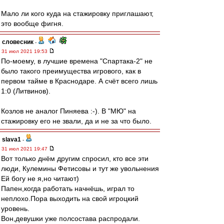
Мало ли кого куда на стажировку приглашают,
это вообще фигня.
словесник
-
31 июл 2021 19:53
По-моему, в лучшие времена "Спартака-2" не
было такого преимущества игрового, как в
первом тайме в Краснодаре. А счёт всего лишь
1:0 (Литвинов).
Козлов не аналог Пиняева :-). В "МЮ" на
стажировку его не звали, да и не за что было.
slava1
-
31 июл 2021 19:47
Вот только днём другим спросил, кто все эти
люди, Кулемины Фетисовы и тут же увольнения
Ей богу не я,но читают)
Папен,когда работать начнёшь, играл то
неплохо.Пора выходить на свой игроцкий
уровень.
Вон,девушки уже полсостава распродали.