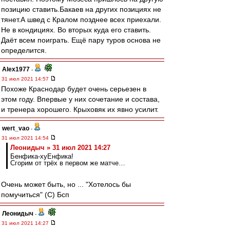
позицию ставить.Бакаев на других позициях не
тянет.А швед с Кралом позднее всех приехали.
Не в кондициях. Во вторых куда его ставить.
Даёт всем поиграть. Ещё пару туров основа не
определится.
Alex1977
-
31 июл 2021 14:57
Похоже Краснодар будет очень серьезен в
этом году. Впервые у них сочетание и состава,
и тренера хорошего. Крыховяк их явно усилит.
wert_vao
-
31 июл 2021 14:54
Леонидыч » 31 июл 2021 14:27
Бенфика-хуЕнфика!
Сгорим от трёх в первом же матче…
Очень может быть, но ... "Хотелось бы
помучиться" (С) Бсп
Леонидыч
-
31 июл 2021 14:27