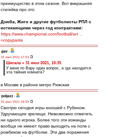
преимущество в этом сезоне. Вот вчерашняя
статейка про это:
Дзюба, Жиго и другие футболисты РПЛ с
истекающими через год контрактами:
https://www.championat.com/football/art ...
=copypaste
gav
-
31 июл 2021 17:03
Шигала » 31 июл 2021, 10:35
У меня по Вару один вопрос, а где находится
эта тайная комната?
в Москве в районе метро Рижская
poljazz
-
31 июл 2021 16:55
Смотрю сегодня игры юношей с Рубином.
Удручающее зрелище. Невозможно отметить
ни одного игрока. Более того эти команды
вообще не имеют право выходить на поле с
ромбиком на футболке. Эти два поражения