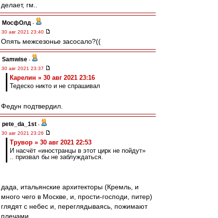
делает, гм..
МосфОлд
-
30 авг 2021 23:40
Опять межсезонье засосало?((
Samwise
-
30 авг 2021 23:37
Карелин » 30 авг 2021 23:16
Тедеско никто и не спрашивал
Федун подтвердил.
pete_da_1st
-
30 авг 2021 23:26
Трувор » 30 авг 2021 22:53
И насчёт «иностранцы в этот цирк не пойдут»
.. призвал бы не заблуждаться.
дада, итальянские архитекторы (Кремль, и
много чего в Москве, и, прости-господи, питер)
глядят с небес и, переглядываясь, пожимают
плечами