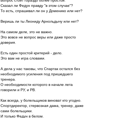
Вопрос стоит гораздо более простой.
Сказал ли Федун правду "в этом случае"?
То есть, спрашивал ли он у Доменико или нет?
Веришь ли ты Леониду Арнольдычу или нет?
На самом деле, это не важно.
Это вовсе не вопрос веры или даже просто
доверия.
Есть один простой критерий - дело.
Это вам не игра словами.
А дела у нас таковы, что Спартак остался без
необходимого усиления под пришедшего
тренера.
О необходимости которого в начале лета
говорили и РУ, и РВ.
Как всегда, у болельщиков виноват кто угодно.
Спортдиректор, стервозная дама, тренер, даже
сами болельщики.
И только Федун в белом.