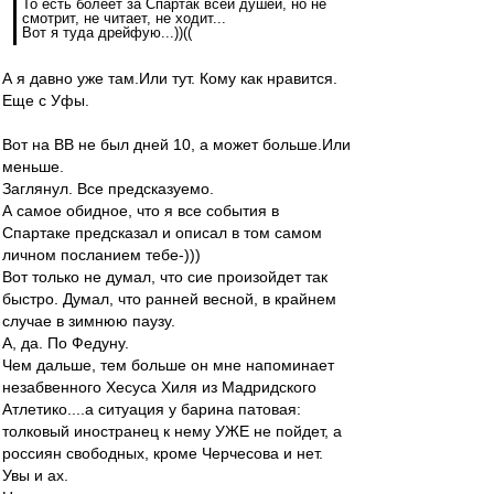
То есть болеет за Спартак всей душей, но не
смотрит, не читает, не ходит...
Вот я туда дрейфую...))((
А я давно уже там.Или тут. Кому как нравится.
Еще с Уфы.
Вот на ВВ не был дней 10, а может больше.Или
меньше.
Заглянул. Все предсказуемо.
А самое обидное, что я все события в
Спартаке предсказал и описал в том самом
личном посланием тебе-)))
Вот только не думал, что сие произойдет так
быстро. Думал, что ранней весной, в крайнем
случае в зимнюю паузу.
А, да. По Федуну.
Чем дальше, тем больше он мне напоминает
незабвенного Хесуса Хиля из Мадридского
Атлетико....а ситуация у барина патовая:
толковый иностранец к нему УЖЕ не пойдет, а
россиян свободных, кроме Черчесова и нет.
Увы и ах.