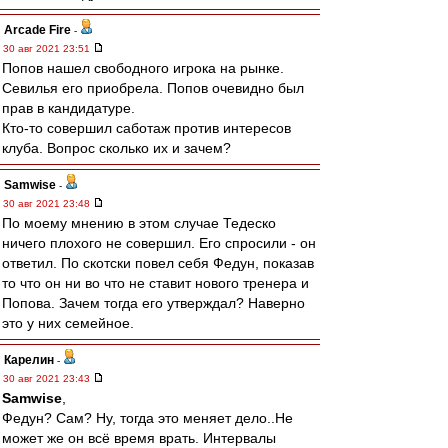
Arcade Fire
-
30 авг 2021 23:51
Попов нашел свободного игрока на рынке.
Севилья его приобрела. Попов очевидно был
прав в кандидатуре.
Кто-то совершил саботаж против интересов
клуба. Вопрос сколько их и зачем?
Samwise
-
30 авг 2021 23:48
По моему мнению в этом случае Тедеско
ничего плохого не совершил. Его спросили - он
ответил. По скотски повел себя Федун, показав
то что он ни во что не ставит нового тренера и
Попова. Зачем тогда его утверждал? Наверно
это у них семейное.
Карелин
-
30 авг 2021 23:43
Samwise
,
Федун? Сам? Ну, тогда это меняет дело..Не
может же он всё время врать. Интервалы