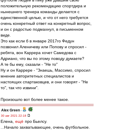
футболе людей в пику уже давшим свою
положительную рекомендацию спортдира и
нынешнего тренера команды делается с
единственной целью, и что от него требуется
очень конкретный ответ на конкретный вопрос,
и он с радостью подмахнул, в письменном
виде.
Это как если б в январе 2017го Федун
позвонил Аленичеву или Попову и спросил -
ребята, вон Каррера хочет Самедова с
Адриано, что вы по этому поводу думаете?
А те бы ему, сказали - "Не то"
Ну и он Каррере - "Знаешь, Массимо, спросил
мнение авторитетных специалистов и
настоящих спартаковцев, и они говорят - "Не
то", так что извини".
Произошло вот более менее такое.
Alex Green
-
30 авг 2021 22:18
Елена,
ещё
про Бьелсу.
...Начало захватывающее, очень футбольное.