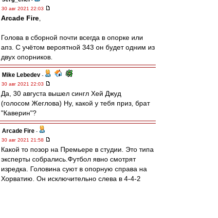
30 авг 2021 22:03
Arcade Fire
,
Голова в сборной почти всегда в опорке или
апз. С учётом вероятной 343 он будет одним из
двух опорников.
Mike Lebedev
-
30 авг 2021 22:03
Да, 30 августа вышел сингл Хей Джуд
(голосом Жеглова) Ну, какой у тебя приз, брат
"Каверин"?
Arcade Fire
-
30 авг 2021 21:58
Какой то позор на Премьере в студии. Это типа
эксперты собрались.Футбол явно смотрят
изредка. Головина суют в опорную справа на
Хорватию. Он исключительно слева в 4-4-2
играет в Монако. Зобнина в основе нет,
Захарян есть.
BM1964
-