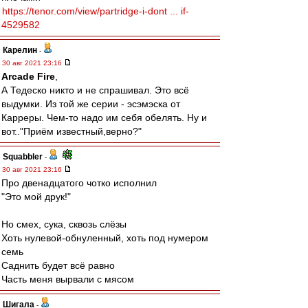
https://tenor.com/view/partridge-i-dont ... if-
4529582
Карелин
-
30 авг 2021 23:16
Arcade Fire
,
А Тедеско никто и не спрашивал. Это всё
выдумки. Из той же серии - эсэмэска от
Карреры. Чем-то надо им себя обелять. Ну и
вот.."Приём известный,верно?"
Squabbler
-
30 авг 2021 23:16
Про двенадцатого чотко исполнил
"Это мой друк!"
Но смех, сука, сквозь слёзы
Хоть нулевой-обнуленный, хоть под нумером
семь
Саднить будет всё равно
Часть меня вырвали с мясом
Шигала
-