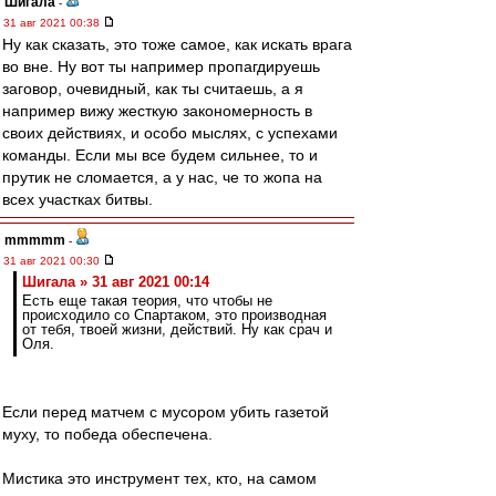
Шигала
-
31 авг 2021 00:38
Ну как сказать, это тоже самое, как искать врага
во вне. Ну вот ты например пропагдируешь
заговор, очевидный, как ты считаешь, а я
например вижу жесткую закономерность в
своих действиях, и особо мыслях, с успехами
команды. Если мы все будем сильнее, то и
прутик не сломается, а у нас, че то жопа на
всех участках битвы.
mmmmm
-
31 авг 2021 00:30
Шигала » 31 авг 2021 00:14
Есть еще такая теория, что чтобы не
происходило со Спартаком, это производная
от тебя, твоей жизни, действий. Ну как срач и
Оля.
Если перед матчем с мусором убить газетой
муху, то победа обеспечена.
Мистика это инструмент тех, кто, на самом