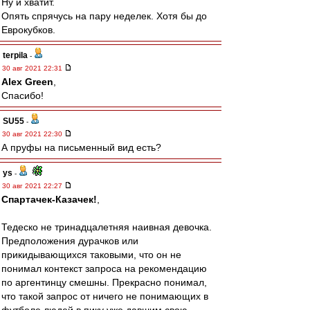
Ну и хватит.
Опять спрячусь на пару неделек. Хотя бы до
Еврокубков.
terpila
-
30 авг 2021 22:31
Alex Green
,
Спасибо!
SU55
-
30 авг 2021 22:30
А пруфы на письменный вид есть?
ys
-
30 авг 2021 22:27
Спартачек-Казачек!
,
Тедеско не тринадцалетняя наивная девочка.
Предположения дурачков или
прикидывающихся таковыми, что он не
понимал контекст запроса на рекомендацию
по аргентинцу смешны. Прекрасно понимал,
что такой запрос от ничего не понимающих в