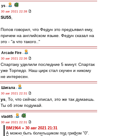
ys
-
30 авг 2021 22:38
SU55
,
Попов говорил, что Федун это предъявил ему,
причем на английском языке. Федун сказал на
это - "а что такого.."
Arcade Fire
-
30 авг 2021 22:36
Спартаку уделили последние 5 минут. Спартак
уже Торпедо. Наш цирк стал скучен и никому
не интересен.
Шигала
-
30 авг 2021 22:31
ys
, То, что сейчас описал, это же так думаешь.
Ты об этом подумай.
vlad45
-
30 авг 2021 22:31
BM1964 » 30 авг 2021 21:31
А можно быть болельщиком под грифом "0".