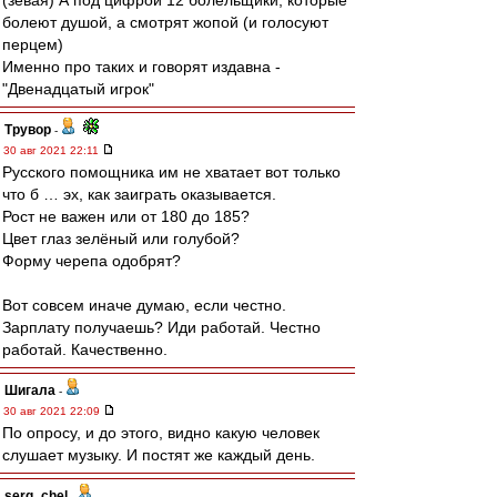
(зевая) А под цифрой 12 болельщики, которые
болеют душой, а смотрят жопой (и голосуют
перцем)
Именно про таких и говорят издавна -
"Двенадцатый игрок"
Трувор
-
30 авг 2021 22:11
Русского помощника им не хватает вот только
что б … эх, как заиграть оказывается.
Рост не важен или от 180 до 185?
Цвет глаз зелёный или голубой?
Форму черепа одобрят?
Вот совсем иначе думаю, если честно.
Зарплату получаешь? Иди работай. Честно
работай. Качественно.
Шигала
-
30 авг 2021 22:09
По опросу, и до этого, видно какую человек
слушает музыку. И постят же каждый день.
serg_chel
-