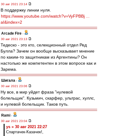
30 авг 2021 23:14
В поддержку линии нуля.
https://www.youtube.com/watch?v=VyFPBBj ...
aI&index=2
Arcade Fire
-
30 авг 2021 23:13
Тедеско - это кто, селекционный отдел Ред
Булла? Зачем он вообще высказывает мнение
по каким-то защитникам из Аргентины? Он
настолько же компетентен в этом вопросе как и
Зарема.
Шигала
-
30 авг 2021 23:06
Ну все, в мир уйдет фраза "нулевой
болельщик". Кузьмич, скарфер, ультрас, хуллс,
и нулевой болельщик. Таков путь.
Rami
-
30 авг 2021 23:04
ys » 30 авг 2021 22:27
Спартачек-Казачек!,