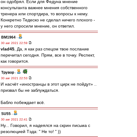
он одобрял. Если для Федуна мнение
консультанта важнее мнения собственного
тренера или спортдира, то вопросы к нему.
Конкретно Тедеско не сделал ничего плохого -
у него спросили мнение, он ответил.
BM1964
-
30 авг 2021 22:59
vlad45
, Да, я как раз спецом твое послание
перечитал сегодня. Прям, все в точку. Респект,
как говорится.
Трувор
-
30 авг 2021 22:53
И насчёт «иностранцы в этот цирк не пойдут» ..
призвал бы не заблуждаться.
Бабло побеждает всё.
SU55
-
30 авг 2021 22:41
Ну... Говорил, я надеялся на скрин письма с
резолюцией Тэда: " Не то! " ))