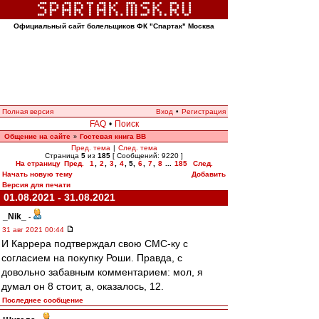
Официальный сайт болельщиков ФК "Спартак" Москва
Полная версия
Вход
•
Регистрация
FAQ
•
Поиск
Общение на сайте
Гостевая книга ВВ
»
Пред. тема
|
След. тема
Страница
5
из
185
[ Сообщений: 9220 ]
На страницу
Пред.
1
,
2
,
3
,
4
,
5
,
6
,
7
,
8
...
185
След.
Начать новую тему
Добавить
Версия для печати
01.08.2021 - 31.08.2021
_Nik_
-
31 авг 2021 00:44
И Каррера подтверждал свою СМС-ку с
согласием на покупку Роши. Правда, с
довольно забавным комментарием: мол, я
думал он 8 стоит, а, оказалось, 12.
Последнее сообщение