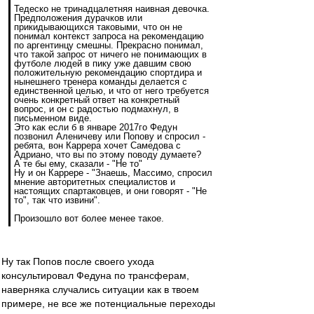
Тедеско не тринадцалетняя наивная девочка.
Предположения дурачков или
прикидывающихся таковыми, что он не
понимал контекст запроса на рекомендацию
по аргентинцу смешны. Прекрасно понимал,
что такой запрос от ничего не понимающих в
футболе людей в пику уже давшим свою
положительную рекомендацию спортдира и
нынешнего тренера команды делается с
единственной целью, и что от него требуется
очень конкретный ответ на конкретный
вопрос, и он с радостью подмахнул, в
письменном виде.
Это как если б в январе 2017го Федун
позвонил Аленичеву или Попову и спросил -
ребята, вон Каррера хочет Самедова с
Адриано, что вы по этому поводу думаете?
А те бы ему, сказали - "Не то"
Ну и он Каррере - "Знаешь, Массимо, спросил
мнение авторитетных специалистов и
настоящих спартаковцев, и они говорят - "Не
то", так что извини".
Произошло вот более менее такое.
Ну так Попов после своего ухода
консультировал Федуна по трансферам,
наверняка случались ситуации как в твоем
примере, не все же потенциальные переходы