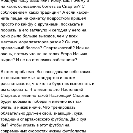
мощную ношу взвалили? Кому, как, почему и
на каких основаниях болеть за Спартак? С
соблюдением каких традиций? А если какой-
нить пацан на фанатку подростком пришел
просто по кайфу с друганами, поскакать и
поорать, а его затянуло и сегодня у него на
одно рыло больше выездов, чем у всех
местных морализаторов разом? Он как,
правильный болела? Спартаковский? Или не
очень, потому что не на голах Егора Ильича
вырос? И не на стеночках-забеганиях?
В этом проблема. Вы насоздавали себе каких-
то невыполнимых стандартов и потом
рассчитываете, что кто-то будет их выполнять и
им следовать. Что именно это Настоящий
Спартак и именно такой Настоящий Спартак
будет добывать победы и именно вот так,
блять, и никак иначе. Что тренировать
обязательно должен свой, знающий, сука,
традиции спартаковского футбола. Да с хуя
бы? Чтобы играть в этот футбол на
современных скоростях нужны футболисты