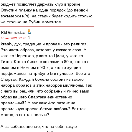
бюджет позволяет держать клуб в тройке.
Опустим планку на один порядок (до первой
восьмерки н/п), на стадик будет ходить столько
же сколько на Рубин моментом.
Kid Amnesiac
-
03 авг 2021 22:48
krash
, дух, традиции и прочая - это религия.
Это часть образа, которая у каждого своя. У
кого-то Черенков, у кого-то Циля, у кого-то
Титов. Кто-то бился с хохлами в 80-х, кто-то с
омоном в Нижнем в 90-х, а кто-то хуярил
перфомансы на трибуне Б в нулевых. Все это -
Спартак. Каждый болела состоит из такого
набора образов и этих наборов миллионы. Так
с чего вы решили, что собранный лично вами
образ вашего Спартака единственно
правильный? У вас какой-то патент на
правильную красно-белую любовь? Вот так
можно, а вот так нельзя?
А вы собственно кто, что на себя такую