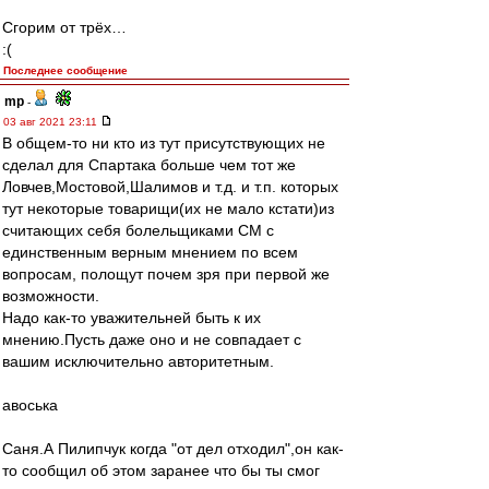
Сгорим от трёх…
:(
Последнее сообщение
mp
-
03 авг 2021 23:11
В общем-то ни кто из тут присутствующих не
сделал для Спартака больше чем тот же
Ловчев,Мостовой,Шалимов и т.д. и т.п. которых
тут некоторые товарищи(их не мало кстати)из
считающих себя болельщиками СМ с
единственным верным мнением по всем
вопросам, полощут почем зря при первой же
возможности.
Надо как-то уважительней быть к их
мнению.Пусть даже оно и не совпадает с
вашим исключительно авторитетным.
авоська
Саня.А Пилипчук когда "от дел отходил",он как-
то сообщил об этом заранее что бы ты смог