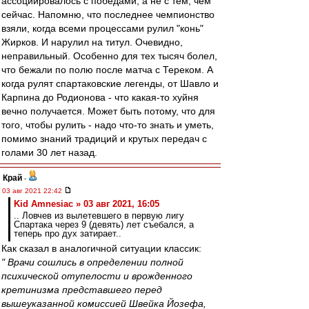
ассоциировалось с победами, а не с тем, чем
сейчас. Напомню, что последнее чемпионство
взяли, когда всеми процессами рулил "конь"
Жирков. И нарулил на титул. Очевидно,
неправильный. Особенно для тех тысяч болел,
что бежали по полю после матча с Тереком. А
когда рулят спартаковские легенды, от Шавло и
Карпина до Родионова - что какая-то хуйня
вечно получается. Может быть потому, что для
того, чтобы рулить - надо что-то знать и уметь,
помимо знаний традиций и крутых передач с
голами 30 лет назад.
Край
-
03 авг 2021 22:42
Kid Amnesiac » 03 авг 2021, 16:05
.. Ловчев из вылетевшего в первую лигу
Спартака через 9 (девять) лет съебался, а
теперь про дух затирает..
Как сказал в аналогичной ситуации классик:
" Врачи сошлись в определении полной
психической отупелости и врожденного
кретинизма представшего перед
вышеуказанной комиссией Швейка Йозефа,