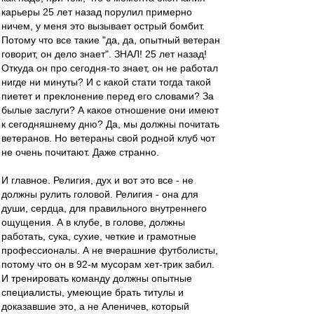
карьеры 25 лет назад порулил примерно
ничем, у меня это вызывает острый бомбит.
Потому что все такие "да, да, опытный ветеран
говорит, он дело знает". ЗНАЛ! 25 лет назад!
Откуда он про сегодня-то знает, он не работал
нигде ни минуты? И с какой стати тогда такой
пиетет и преклонение перед его словами? За
былые заслуги? А какое отношение они имеют
к сегодняшнему дню? Да, мы должны почитать
ветеранов. Но ветераны свой родной клуб чот
не очень почитают. Даже странно.
И главное. Религия, дух и вот это все - не
должны рулить головой. Религия - она для
души, сердца, для правильного внутреннего
ощущения. А в клубе, в голове, должны
работать, сука, сухие, четкие и грамотные
профессионалы. А не вчерашние футболисты,
потому что он в 92-м мусорам хет-трик забил.
И тренировать команду должны опытные
специалисты, умеющие брать титулы и
доказавшие это, а не Аленичев, который