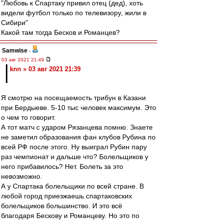
"Любовь к Спартаку привил отец (дед), хоть
видели футбол только по телевизору, жили в
Сибири"
Какой там тогда Бесков и Романцев?
Samwise
-
03 авг 2021 21:49
knn » 03 авг 2021 21:39
Я смотрю на посещаемость трибун в Казани
при Бердыеве. 5-10 тыс человек максимум. Это
о чем то говорит.
А тот матч с ударом Рязанцева помню. Знаете
не заметил образования фан клубов Рубина по
всей РФ после этого. Ну выиграл Рубин пару
раз чемпионат и дальше что? Болельщиков у
него прибавилось? Нет. Болеть за это
невозможно.
А у Спартака болельщики по всей стране. В
любой город приезжаешь спартаковских
болельщиков большинство. И это всё
благодаря Бескову и Романцеву. Но это по