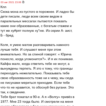
03 авг 2021 23:06
Knn
Скока мона из пустого в порожнее. И ладно бы
дети писали, люди всем своим видом в
паралельных мессагах пытаются показать
какие они образованные, с богатым стажем и
тут же ху#рят полную ху"ню. Из серии А- аист,
Б - бред.
Коля, я умею матом разговаривать намного
лучше тебя. И слушают меня при этом
внимательно. Но за спиной говорят: « Юрича
понесло, когда угомонится?». И я их понимаю.
Кайфа мало, когда ответить тебе не могут, а
вынуждены терпеть. Я это к тому, что границы
переходить нежелательно. Показывать тебе
свою образованность тоже ни к чему, мы сюда
не писунами мериться приходим. Если тебе
что-то не нравится, то обоснуй без ругани. Это
так, к сведению.
Тебя брат покатал в 90-е. А я «Волгу» привёз в
1977. Мне 23 тогда было. И смотрели на меня