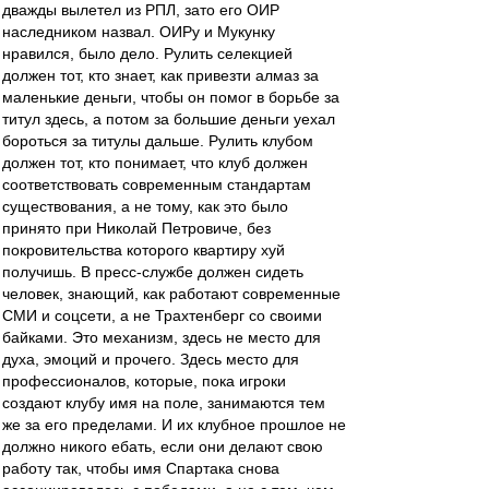
дважды вылетел из РПЛ, зато его ОИР
наследником назвал. ОИРу и Мукунку
нравился, было дело. Рулить селекцией
должен тот, кто знает, как привезти алмаз за
маленькие деньги, чтобы он помог в борьбе за
титул здесь, а потом за большие деньги уехал
бороться за титулы дальше. Рулить клубом
должен тот, кто понимает, что клуб должен
соответствовать современным стандартам
существования, а не тому, как это было
принято при Николай Петровиче, без
покровительства которого квартиру хуй
получишь. В пресс-службе должен сидеть
человек, знающий, как работают современные
СМИ и соцсети, а не Трахтенберг со своими
байками. Это механизм, здесь не место для
духа, эмоций и прочего. Здесь место для
профессионалов, которые, пока игроки
создают клубу имя на поле, занимаются тем
же за его пределами. И их клубное прошлое не
должно никого ебать, если они делают свою
работу так, чтобы имя Спартака снова