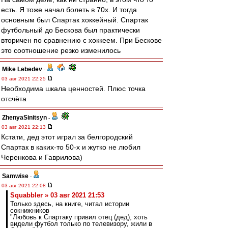
есть. Я тоже начал болеть в 70х. И тогда
основным был Спартак хоккейный. Спартак
футбольный до Бескова был практически
вторичен по сравнению с хоккеем. При Бескове
это соотношение резко изменилось
Mike Lebedev
-
03 авг 2021 22:25
Необходима шкала ценностей. Плюс точка
отсчёта
ZhenyaSinitsyn
-
03 авг 2021 22:13
Кстати, дед этот играл за белгородский
Спартак в каких-то 50-х и жутко не любил
Черенкова и Гаврилова)
Samwise
-
03 авг 2021 22:08
Squabbler » 03 авг 2021 21:53
Только здесь, на книге, читал истории
сокнижников
"Любовь к Спартаку привил отец (дед), хоть
видели футбол только по телевизору, жили в