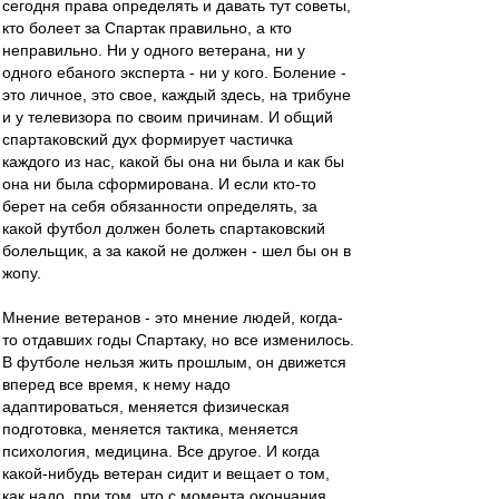
сегодня права определять и давать тут советы,
кто болеет за Спартак правильно, а кто
неправильно. Ни у одного ветерана, ни у
одного ебаного эксперта - ни у кого. Боление -
это личное, это свое, каждый здесь, на трибуне
и у телевизора по своим причинам. И общий
спартаковский дух формирует частичка
каждого из нас, какой бы она ни была и как бы
она ни была сформирована. И если кто-то
берет на себя обязанности определять, за
какой футбол должен болеть спартаковский
болельщик, а за какой не должен - шел бы он в
жопу.
Мнение ветеранов - это мнение людей, когда-
то отдавших годы Спартаку, но все изменилось.
В футболе нельзя жить прошлым, он движется
вперед все время, к нему надо
адаптироваться, меняется физическая
подготовка, меняется тактика, меняется
психология, медицина. Все другое. И когда
какой-нибудь ветеран сидит и вещает о том,
как надо, при том, что с момента окончания