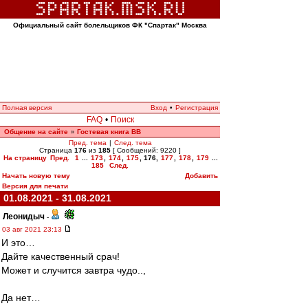
Официальный сайт болельщиков ФК "Спартак" Москва
Полная версия
Вход
•
Регистрация
FAQ
•
Поиск
Общение на сайте
Гостевая книга ВВ
»
Пред. тема
|
След. тема
Страница
176
из
185
[ Сообщений: 9220 ]
На страницу
Пред.
1
...
173
,
174
,
175
,
176
,
177
,
178
,
179
...
185
След.
Начать новую тему
Добавить
Версия для печати
01.08.2021 - 31.08.2021
Леонидыч
-
03 авг 2021 23:13
И это…
Дайте качественный срач!
Может и случится завтра чудо..,
Да нет…