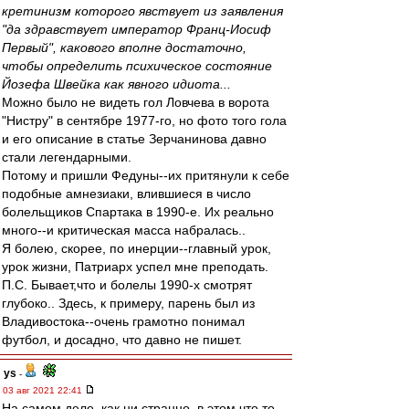
кретинизм которого явствует из заявления
"да здравствует император Франц-Иосиф
Первый", какового вполне достаточно,
чтобы определить психическое состояние
Йозефа Швейка как явного идиота...
Можно было не видеть гол Ловчева в ворота
"Нистру" в сентябре 1977-го, но фото того гола
и его описание в статье Зерчанинова давно
стали легендарными.
Потому и пришли Федуны--их притянули к себе
подобные амнезиаки, влившиеся в число
болельщиков Спартака в 1990-е. Их реально
много--и критическая масса набралась..
Я болею, скорее, по инерции--главный урок,
урок жизни, Патриарх успел мне преподать.
П.С. Бывает,что и болелы 1990-х смотрят
глубоко.. Здесь, к примеру, парень был из
Владивостока--очень грамотно понимал
футбол, и досадно, что давно не пишет.
ys
-
03 авг 2021 22:41
На самом деле, как ни странно, в этом что то