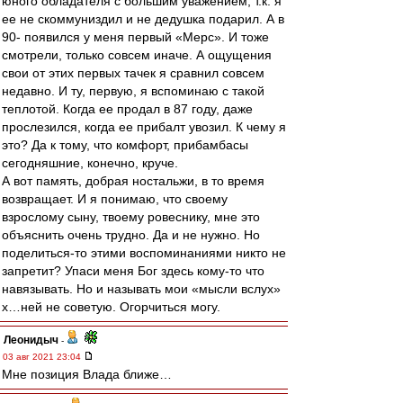
юного обладателя с большим уважением, т.к. я
ее не скоммуниздил и не дедушка подарил. А в
90- появился у меня первый «Мерс». И тоже
смотрели, только совсем иначе. А ощущения
свои от этих первых тачек я сравнил совсем
недавно. И ту, первую, я вспоминаю с такой
теплотой. Когда ее продал в 87 году, даже
прослезился, когда ее прибалт увозил. К чему я
это? Да к тому, что комфорт, прибамбасы
сегодняшние, конечно, круче.
А вот память, добрая ностальжи, в то время
возвращает. И я понимаю, что своему
взрослому сыну, твоему ровеснику, мне это
объяснить очень трудно. Да и не нужно. Но
поделиться-то этими воспоминаниями никто не
запретит? Упаси меня Бог здесь кому-то что
навязывать. Но и называть мои «мысли вслух»
х…ней не советую. Огорчиться могу.
Леонидыч
-
03 авг 2021 23:04
Мне позиция Влада ближе…