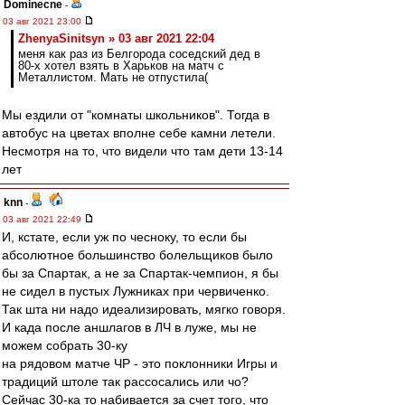
Dominecne
-
03 авг 2021 23:00
ZhenyaSinitsyn » 03 авг 2021 22:04
меня как раз из Белгорода соседский дед в
80-х хотел взять в Харьков на матч с
Металлистом. Мать не отпустила(
Мы ездили от "комнаты школьников". Тогда в
автобус на цветах вполне себе камни летели.
Несмотря на то, что видели что там дети 13-14
лет
knn
-
03 авг 2021 22:49
И, кстате, если уж по чесноку, то если бы
абсолютное большинство болельщиков было
бы за Спартак, а не за Спартак-чемпион, я бы
не сидел в пустых Лужниках при червиченко.
Так шта ни надо идеализировать, мягко говоря.
И када после аншлагов в ЛЧ в луже, мы не
можем собрать 30-ку
на рядовом матче ЧР - это поклонники Игры и
традиций штоле так рассосались или чо?
Сейчас 30-ка то набивается за счет того, что