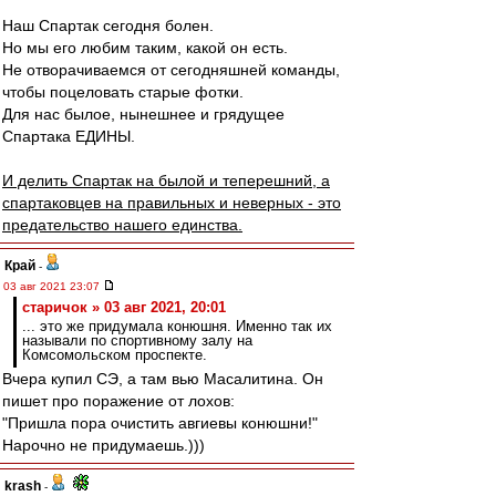
Наш Спартак сегодня болен.
Но мы его любим таким, какой он есть.
Не отворачиваемся от сегодняшней команды,
чтобы поцеловать старые фотки.
Для нас былое, нынешнее и грядущее
Спартака ЕДИНЫ.
И делить Спартак на былой и теперешний, а
спартаковцев на правильных и неверных - это
предательство нашего единства.
Край
-
03 авг 2021 23:07
старичок » 03 авг 2021, 20:01
... это же придумала конюшня. Именно так их
называли по спортивному залу на
Комсомольском проспекте.
Вчера купил СЭ, а там вью Масалитина. Он
пишет про поражение от лохов:
"Пришла пора очистить авгиевы конюшни!"
Нарочно не придумаешь.)))
krash
-