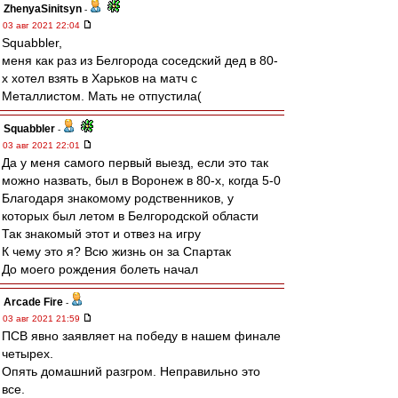
ZhenyaSinitsyn
-
03 авг 2021 22:04
Squabbler,
меня как раз из Белгорода соседский дед в 80-
х хотел взять в Харьков на матч с
Металлистом. Мать не отпустила(
Squabbler
-
03 авг 2021 22:01
Да у меня самого первый выезд, если это так
можно назвать, был в Воронеж в 80-х, когда 5-0
Благодаря знакомому родственников, у
которых был летом в Белгородской области
Так знакомый этот и отвез на игру
К чему это я? Всю жизнь он за Спартак
До моего рождения болеть начал
Arcade Fire
-
03 авг 2021 21:59
ПСВ явно заявляет на победу в нашем финале
четырех.
Опять домашний разгром. Неправильно это
все.