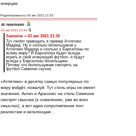
инерции.
Редактировалось 03 авг 2021 21:53
dr. noormann
-
03 авг 2021 21:44
Samwise » 03 авг 2021 21:30
Тут любят приводить в пример Атлетико
Мадрид. Ну и сколько болельщиков у
Атлетико Мадрид и сколько у Барселоны по
всему миру? И Барселона будет всегда
играть в свой атакующий футбол, и будут
всегда у Барселоны болельщики.
Потому что болельщикам смотреть на
футбол Симеоне скучно.
«Атлетико» в десятку самых популярных по
миру войдёт, пожалуй. Тут стиль игры не имеет
значения, Антич и Арагонес на стиль Симеоне
смотрят свысока (к сожалению, уже во всех
смыслах), а вот идея сопротивления поп-
реалистам и каталонцам…
Ну, и про НБА с НХЛ.
Есть и там такие «франшизы», в которых тоже