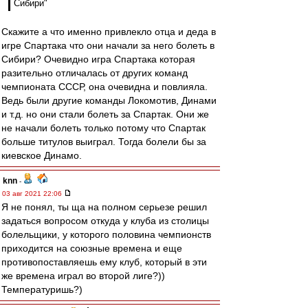
Сибири"
Скажите а что именно привлекло отца и деда в
игре Спартака что они начали за него болеть в
Сибири? Очевидно игра Спартака которая
разительно отличалась от других команд
чемпионата СССР, она очевидна и повлияла.
Ведь были другие команды Локомотив, Динами
и т.д. но они стали болеть за Спартак. Они же
не начали болеть только потому что Спартак
больше титулов выиграл. Тогда болели бы за
киевское Динамо.
knn
-
03 авг 2021 22:06
Я не понял, ты ща на полном серьезе решил
задаться вопросом откуда у клуба из столицы
болельщики, у которого половина чемпионств
приходится на союзные времена и еще
противопоставляешь ему клуб, который в эти
же времена играл во второй лиге?))
Температуришь?)