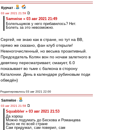
Курчат
-
03 авг 2021 21:59
Samwise » 03 авг 2021 21:49
Болельщиков у него прибавилось? Нет.
Болеть за это невозможно.
Сергей, не знаю как в стране, но тут на ВВ,
прямо же сказано, фан клуб открыли!
Немногочисленный, но весьма проактивный.
Председатель Колян вон по ночам залетного в
девятину пересматривает, смакует, 6.0
показывает во тьме с балкона в сторону
Каталонии. День в календаре рубиновым поди
обведён)
Редактировалось 03 авг 2021 22:00
Samwise
-
03 авг 2021 21:58
Squabbler » 03 авг 2021 21:53
Да хорош
Можно подумать до Бескова и Романцева
было не по всей стране
Сам придумал, сам поверил, сам