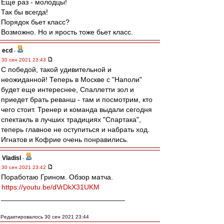
Еще раз - молодцы!
Так бы всегда!
Порядок бьет класс?
Возможно. Но и ярость тоже бьет класс.
ecd
-
30 сен 2021 23:43
С победой, такой удивительной и
неожиданной! Теперь в Москве с "Наполи"
будет еще интереснее, Спаллетти зол и
приедет брать реванш - там и посмотрим, кто
чего стоит. Тренер и команда выдали сегодня
спектакль в лучших традициях "Спартака",
теперь главное не оступиться и набрать ход.
Игнатов и Кофрие очень понравились.
Vladisl
-
30 сен 2021 23:42
Поработаю Грином. Обзор матча.
https://youtu.be/dVrDkX31UKM
_______________________________
Редактировалось 30 сен 2021 23:44