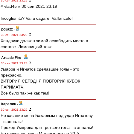
30 сен 2021 23:29
# vlad45 » 30 сен 2021 23:19
Incoglionito? Vai a cagare! Vaffanculo!
poljazz
-
30 сен 2021 23:29
Хендрикс должен зимой освободить место в
составе. Ломовицкий тоже.
Arcade Fire
-
30 сен 2021 23:28
Умяров и Игнатов сделавшие голы - это
прекрасно.
ВИТОРИЯ СЕГОДНЯ ПОВТОРИЛ КУБОК
ПАРИМАТЧ.
Все было так же как там!
Карелин
-
30 сен 2021 23:22
Не касание мяча Бакаевым под удар Игнатову
- в анналы!
Проход Умярова для третьего гола - в анналы!
Не фиксация мяча Максименко на 30-й