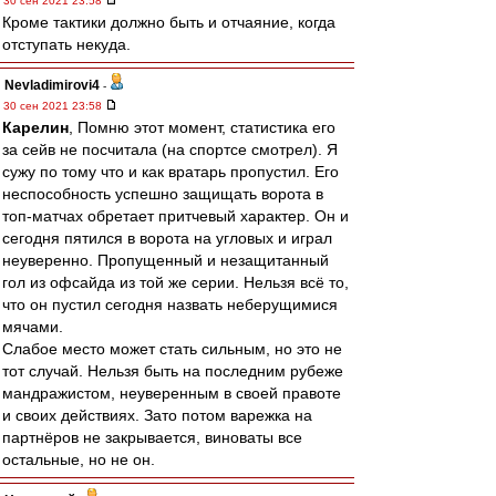
30 сен 2021 23:58
Кроме тактики должно быть и отчаяние, когда
отступать некуда.
Nevladimirovi4
-
30 сен 2021 23:58
Карелин
, Помню этот момент, статистика его
за сейв не посчитала (на спортсе смотрел). Я
сужу по тому что и как вратарь пропустил. Его
неспособность успешно защищать ворота в
топ-матчах обретает притчевый характер. Он и
сегодня пятился в ворота на угловых и играл
неуверенно. Пропущенный и незащитанный
гол из офсайда из той же серии. Нельзя всё то,
что он пустил сегодня назвать неберущимися
мячами.
Слабое место может стать сильным, но это не
тот случай. Нельзя быть на последним рубеже
мандражистом, неуверенным в своей правоте
и своих действиях. Зато потом варежка на
партнёров не закрывается, виноваты все
остальные, но не он.