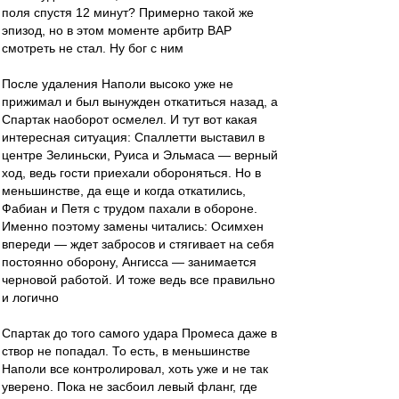
поля спустя 12 минут? Примерно такой же
эпизод, но в этом моменте арбитр ВАР
смотреть не стал. Ну бог с ним
После удаления Наполи высоко уже не
прижимал и был вынужден откатиться назад, а
Спартак наоборот осмелел. И тут вот какая
интересная ситуация: Спаллетти выставил в
центре Зелиньски, Руиса и Эльмаса — верный
ход, ведь гости приехали обороняться. Но в
меньшинстве, да еще и когда откатились,
Фабиан и Петя с трудом пахали в обороне.
Именно поэтому замены читались: Осимхен
впереди — ждет забросов и стягивает на себя
постоянно оборону, Ангисса — занимается
черновой работой. И тоже ведь все правильно
и логично
Спартак до того самого удара Промеса даже в
створ не попадал. То есть, в меньшинстве
Наполи все контролировал, хоть уже и не так
уверено. Пока не засбоил левый фланг, где