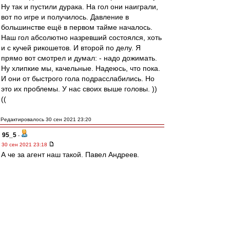
Ну так и пустили дурака. На гол они наиграли,
вот по игре и получилось. Давление в
большинстве ещё в первом тайме началось.
Наш гол абсолютно назревший состоялся, хоть
и с кучей рикошетов. И второй по делу. Я
прямо вот смотрел и думал: - надо дожимать.
Ну хлипкие мы, качельные. Надеюсь, что пока.
И они от быстрого гола подрасслабились. Но
это их проблемы. У нас своих выше головы. ))
((
Редактировалось 30 сен 2021 23:20
95_5
-
30 сен 2021 23:18
А че за агент наш такой. Павел Андреев.
Пол <C> у него.
Зоба, Макси, Соболь, Умяров.
Б.Г.-74
-
30 сен 2021 23:16
ys
,