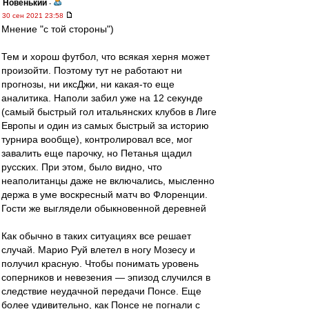
Новенький
-
30 сен 2021 23:58
Мнение "с той стороны")
Тем и хорош футбол, что всякая херня может
произойти. Поэтому тут не работают ни
прогнозы, ни иксДжи, ни какая-то еще
аналитика. Наполи забил уже на 12 секунде
(самый быстрый гол итальянских клубов в Лиге
Европы и один из самых быстрый за историю
турнира вообще), контролировал все, мог
завалить еще парочку, но Петанья щадил
русских. При этом, было видно, что
неаполитанцы даже не включались, мысленно
держа в уме воскресный матч во Флоренции.
Гости же выглядели обыкновенной деревней
Как обычно в таких ситуациях все решает
случай. Марио Руй влетел в ногу Мозесу и
получил красную. Чтобы понимать уровень
соперников и невезения — эпизод случился в
следствие неудачной передачи Понсе. Еще
более удивительно, как Понсе не погнали с