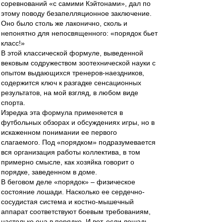
соревнований «с самими Кэйтонами», дал по
этому поводу безапелляционное заключение.
Оно было столь же лаконично, сколь и
непонятно для непосвященного: «порядок бьет
класс!»
В этой классической формуле, выведенной
вековым содружеством зоотехнической науки с
опытом выдающихся тренеров-наездников,
содержится ключ к разгадке сенсационных
результатов, на мой взгляд, в любом виде
спорта.
Изредка эта формула применяется в
футбольных обзорах и обсуждениях игры, но в
искаженном понимании ее первого
слагаемого. Под «порядком» подразумевается
вся организация работы коллектива, в том
примерно смысле, как хозяйка говорит о
порядке, заведенном в доме.
В беговом деле «порядок» – физическое
состояние лошади. Насколько ее сердечно-
сосудистая система и костно-мышечный
аппарат соответствуют боевым требованиям,
настолько она в порядке. И вот, если лошадь