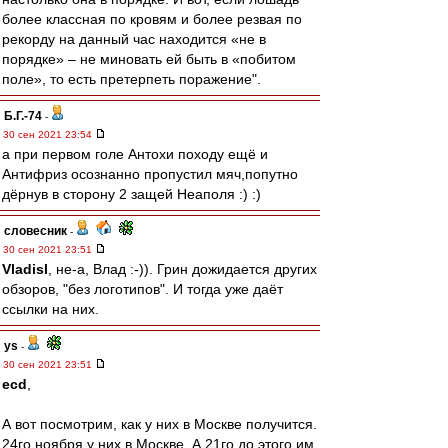
более классная по кровям и более резвая по
рекорду на данный час находится «не в
порядке» – не миновать ей быть в «побитом
поле», то есть претерпеть поражение".
Б.Г.-74
-
30 сен 2021 23:54
а при первом голе Антохи походу ещё и
Антифриз осознанно пропустил мяч,попутно
дёрнув в сторону 2 защей Неаполя :) :)
словесник
-
30 сен 2021 23:51
Vladisl
, не-а, Влад :-)). Грин дожидается других
обзоров, "без логотипов". И тогда уже даёт
ссылки на них.
ys
-
30 сен 2021 23:51
ecd
,
А вот посмотрим, как у них в Москве получится.
24го ноября у них в Москве. А 21го до этого им