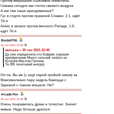
Против вчерашней ссыкливой блевотины
Семака сегодня как глоток свежего воздуха.
А как там наши арендованные?
Гус в старте против пражской Славии. 2:1, идёт
76-я
Алекс в запасе против венского Рапида. 1:0,
идёт 76-я
Bordo0706
-
30 сен 2021 23:36
авоська » 30 сен 2021 22:40
Да уже определили,что Кофрие хорошее
приобретение.Много сильней любого из
Кутепов-Маслов-Гапонов.
Ты ВВ почитывай иногда)
Оп-па. Вы же (с ещё парой-тройкой ников) за
Максимилиано пару недель Камоцци с
Заремой с говном мешали. Не?
Arcade Fire
-
30 сен 2021 23:36
Очень понравились драки и толкотня. Значит
живые. Надо больше драться.