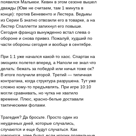
появился Малькюи. Кевин в этом сезоне вышел
дважды (Юве не считаем, там 1 минута в
конце): против Беневенто и Лестера. Ведьмы
из Серии Б знатно отвозили его в товарке, а на
Лестер Спаллетти запихнул его повыше.
Сегодня француз вынужденно встал слева о
обороне и снова привез. Пожалуй, худший по
части обороны сегодня и вообще в сентябре.
При 1:1 уже начался какой-то хаос. Спартак на
эмоциях полетел вперед, а Наполи не знал что
делать: бежать за победой или ничья тоже ок?
В итоге получили второй. Третий — типичная
контратака, когда структура разрушена. Тут уже
сложно кому-то предъявлять. При игре 10:10
могли сравнивать, но чутка не хватило
времени. Плюс, красно-белые доставали
тактическими фолами.
Трагедия? Да бросьте. Просто один из
неудачных дней, которые случались,
случаются и еще будут случаться. Как
говорится, злее будут, если игроки правильные