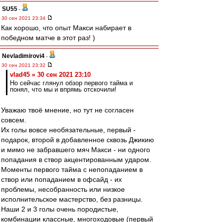
SU55
-
30 сен 2021 23:34
Как хорошо, что опыт Макси набирает в
победном матче в этот раз! )
Nevladimirovi4
-
30 сен 2021 23:32
vlad45 » 30 сен 2021 23:10
Но сейчас глянул обзор первого тайма и
понял, что мы и впрямь отскочили!
Уважаю твоё мнение, но тут не согласен
совсем.
Их голы вовсе необязательные, первый -
подарок, второй в добавленное сквозь Джикию
и мимо не забравшего мяч Макси - ни одного
попадания в створ акцентированным ударом.
Моменты первого тайма с непопаданием в
створ или попаданием в офсайд - их
проблемы, несобранность или низкое
исполнительское мастерство, без разницы.
Наши 2 и 3 голы очень породистые,
комбинации классные, многоходовые (первый