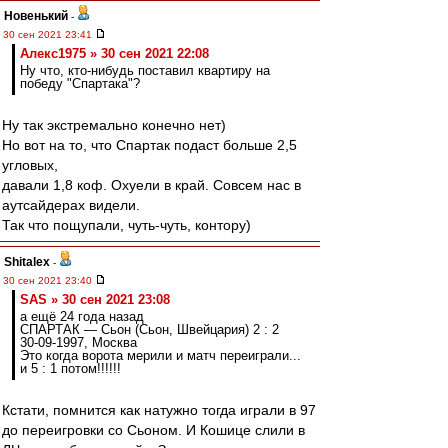
Новенький
-
30 сен 2021 23:41
Алекс1975 » 30 сен 2021 22:08
Ну что, кто-нибудь поставил квартиру на
победу "Спартака"?
Ну так экстремально конечно нет)
Но вот на то, что Спартак подаст больше 2,5
угловых,
давали 1,8 коф. Охуели в край. Совсем нас в
аутсайдерах видели.
Так что пощупали, чуть-чуть, контору)
Shitalex
-
30 сен 2021 23:40
SAS » 30 сен 2021 23:08
а ещё 24 года назад
СПАРТАК — Сьон (Сьон, Швейцария) 2 : 2
30-09-1997, Москва
Это когда ворота мерили и матч переиграли...
и 5 : 1 потом!!!!!!
Кстати, помнится как натужно тогда играли в 97
до переигровки со Сьоном. И Кошице слили в