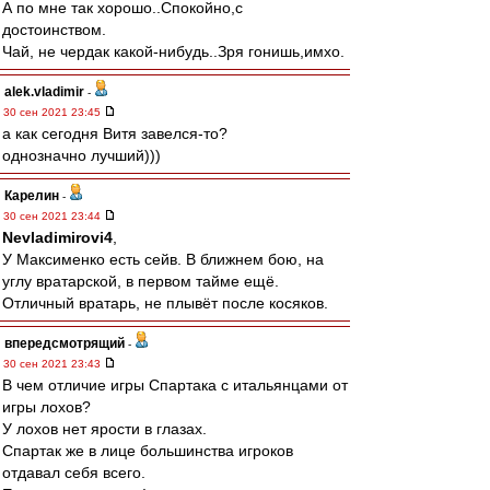
А по мне так хорошо..Спокойно,с
достоинством.
Чай, не чердак какой-нибудь..Зря гонишь,имхо.
alek.vladimir
-
30 сен 2021 23:45
а как сегодня Витя завелся-то?
однозначно лучший)))
Карелин
-
30 сен 2021 23:44
Nevladimirovi4
,
У Максименко есть сейв. В ближнем бою, на
углу вратарской, в первом тайме ещё.
Отличный вратарь, не плывёт после косяков.
впередсмотрящий
-
30 сен 2021 23:43
В чем отличие игры Спартака с итальянцами от
игры лохов?
У лохов нет ярости в глазах.
Спартак же в лице большинства игроков
отдавал себя всего.