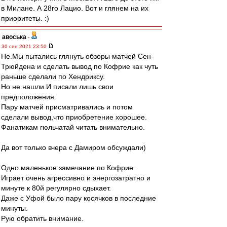
в Милане. А 28го Лацио. Вот и глянем на их
приоритеты. :)
авоська
-
30 сен 2021 23:50
Не.Мы пытались глянуть обзоры матчей Сен-
Трюйдена и сделать вывод по Кофрие как чуть
раньше сделали по Хендриксу.
Но не нашли.И писали лишь свои
предположения.
Пару матчей присматривались и потом
сделали вывод,что приобретение хорошее.
Фанатикам гюльчатай читать внимательно.
Да вот только вчера с Дамиром обсуждали)
Одно маленькое замечание по Кофрие.
Играет очень агрессивно и энергозатратно и
минуте к 80й регулярно сдыхает.
Даже с Уфой было пару косячков в последние
минуты.
Рую обратить внимание.