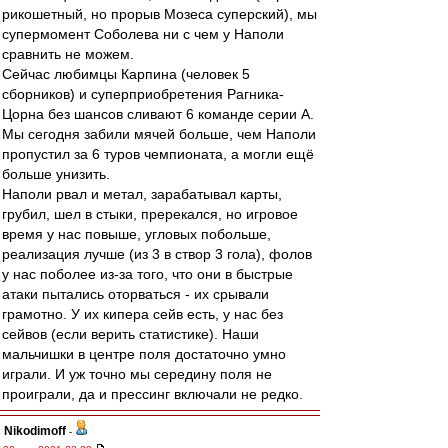
рикошетный, но прорыв Мозеса суперский), мы
супермомент Соболева ни с чем у Наполи
сравнить не можем.
Сейчас любимцы Карпина (человек 5
сборников) и суперприобретения Рагника-
Цорна без шансов сливают 6 команде серии А.
Мы сегодня забили мячей больше, чем Наполи
пропустил за 6 туров чемпионата, а могли ещё
больше унизить.
Наполи рвал и метал, зарабатывал карты,
грубил, шел в стыки, пререкался, но игровое
время у нас повыше, угловых побольше,
реализация лучше (из 3 в створ 3 гола), фолов
у нас поболее из-за того, что они в быстрые
атаки пытались оторваться - их срывали
грамотно. У их кипера сейв есть, у нас без
сейвов (если верить статистике). Наши
мальчишки в центре поля достаточно умно
играли. И уж точно мы середину поля не
проиграли, да и прессинг включали не редко.
Nikodimoff
-