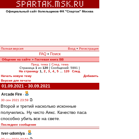
Официальный сайт болельщиков ФК "Спартак" Москва
Полная версия
Вход
•
Регистрация
FAQ
•
Поиск
Общение на сайте
Гостевая книга ВВ
»
Пред. тема
|
След. тема
Страница
1
из
120
[ Сообщений: 5991 ]
На страницу
1
,
2
,
3
,
4
,
5
...
120
След.
Начать новую тему
Добавить
Версия для печати
01.09.2021 - 30.09.2021
Arcade Fire
-
30 сен 2021 23:59
Второй и третий насколько исконные
получились. Ну чисто Аякс. Качество паса
способно убить все на свете.
Последнее сообщение
tver-udomlya
-