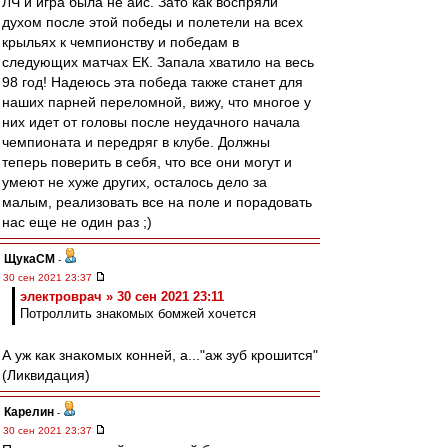
ЛЧ и игра была не айс. Зато как воспряли
духом после этой победы и полетели на всех
крыльях к чемпионству и победам в
следующих матчах ЕК. Запала хватило на весь
98 год! Надеюсь эта победа также станет для
наших парней переломной, вижу, что многое у
них идет от головы после неудачного начала
чемпионата и передряг в клубе. Должны
теперь поверить в себя, что все они могут и
умеют не хуже других, осталось дело за
малым, реализовать все на поле и порадовать
нас еще не один раз ;)
ЩукаСМ
-
30 сен 2021 23:37
электроврач » 30 сен 2021 23:11
Потроллить знакомых бомжей хочется
А уж как знакомых конней, а..."аж зуб крошится"
(Ликвидация)
Карелин
-
30 сен 2021 23:37