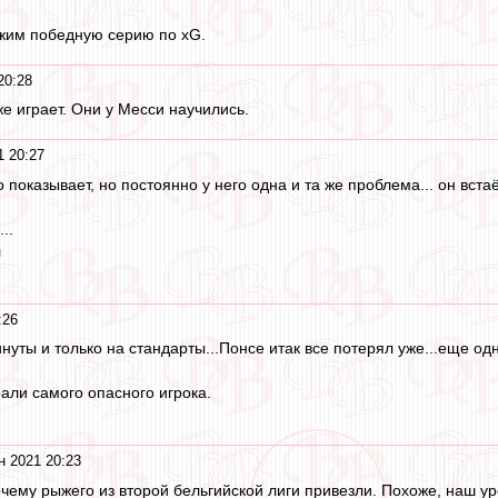
лжим победную серию по xG.
20:28
же играет. Они у Месси научились.
1 20:27
 показывает, но постоянно у него одна и та же проблема... он вст
..
л
:26
уты и только на стандарты...Понсе итак все потерял уже...еще од
али самого опасного игрока.
н 2021 20:23
чему рыжего из второй бельгийской лиги привезли. Похоже, наш уро