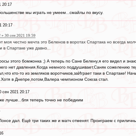
1 20:17
большенстве мы играть не умеем...смайлы по вкусу.
1 20:17
 » 30 сен 2021 19:59
вот моя честно мечта это Беленов в воротах Спартака но всегда м
и в Спартаке уже давно...
росы этого бомжонка ;) А теперь по Сане Белену,я его видел и зн
 него нет давления.Когда немного поддушивает,Саняк сожелению те
л,что кто-то из земляков воротчиков,заИграет таки в Спартаке! Н
.Хотя в Днепре,потом,Валера чемпионом Союза стал.
0 сен 2021 20:17
же лучше...бля теперь точно не победиим
7
 Понсе дал. Ещё три таких же и матч отменят. Проиграем с приличн
16