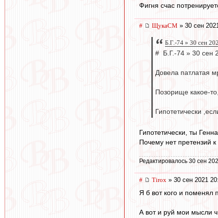
Фигня счас потренирует
#
ЩукаСМ
» 30 сен 202
Б.Г.-74 » 30 сен 20
# Б.Г.-74 » 30 сен 
Довела патлатая мр
Позорище какое-то,
Гипотетически ,есл
Гипотетически, ты Генн
Почему нет претензий к 
Редактировалось 30 сен 202
#
Tirox
» 30 сен 2021 20
Я б вот кого и поменял п
А вот и руй мои мысли ч