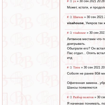
#
ys
» 30 сен 2021 20:28
Может, кстати, и продо
#
Шигала
» 30 сен 2021 
visahouse
, Умяров так 
#
visahouse
» 30 сен 202
Литвинов местами что-то
доигрывать.
Обыграли его? Он встал.
Пас отдал... Опять вста
итд
#
Tirox
» 30 сен 2021 20
Соболя не ранее 80й мин
Офигенная замена...убр
Шансы появляются
#
Разбор полетов
» 30 се
Я начинаю понимать, по