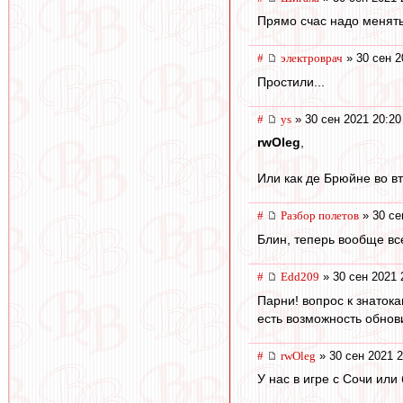
Прямо счас надо менять
#
электроврач
» 30 сен 2
Простили...
#
ys
» 30 сен 2021 20:20
rwOleg
,
Или как де Брюйне во в
#
Разбор полетов
» 30 се
Блин, теперь вообще все
#
Edd209
» 30 сен 2021 
Парни! вопрос к знаток
есть возможность обнов
#
rwOleg
» 30 сен 2021 2
У нас в игре с Сочи ил