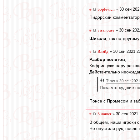
#
Soplevich
» 30 сен 202
Пидорский комментатор 
#
visahouse
» 30 сен 202
Шигала
, так по-другому
#
Влэйд
» 30 сен 2021 2
Разбор полетов
,
Кофрие уже пару раз впо
Действительно неожидан
Tirox » 30 сен 202
Пока что худшие по
Понсе с Промесом и заб
#
Summer
» 30 сен 2021 
В общем, наши игроки с
Не опустили рук, после 