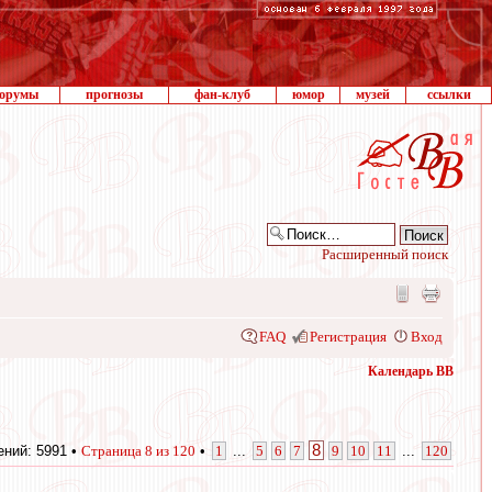
орумы
прогнозы
фан-клуб
юмор
музей
ссылки
Расширенный поиск
FAQ
Регистрация
Вход
Календарь ВВ
8
ний: 5991 •
Страница
8
из
120
•
1
...
5
6
7
9
10
11
...
120