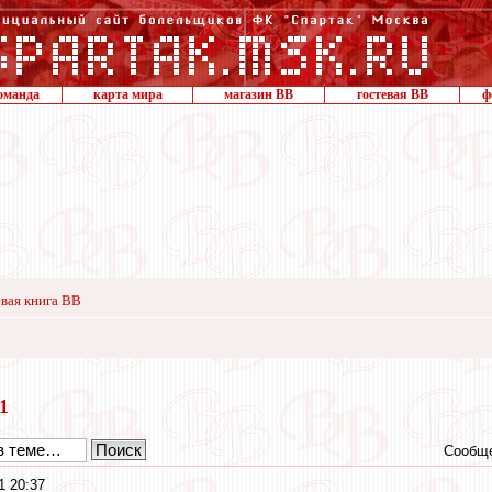
оманда
карта мира
магазин ВВ
гостевая ВВ
ф
вая книга ВВ
21
Сообще
1 20:37