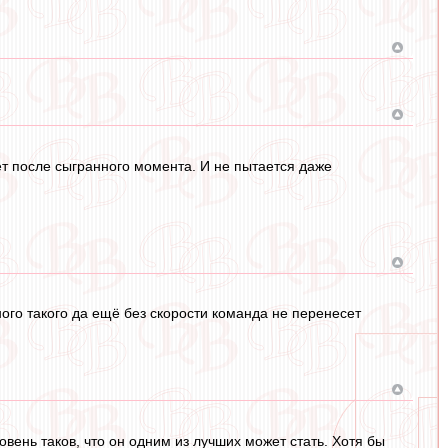
аёт после сыгранного момента. И не пытается даже
ного такого да ещё без скорости команда не перенесет
вень таков, что он одним из лучших может стать. Хотя бы