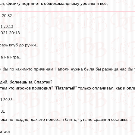
ся, физику подтянет к общекомандному уровню и всё,
1 20:32
21 20:13
2021 20:13
азь клуб до ручки..
а не игра...
и бы по каким-то причинам Наполи нужна была бы разница,нас бы у
адий, болеешь за Спартак?
тем кто игроков приводил? "Патлатый" только оплачивал, как и опл
1 20:33
:31
ока не поздно, дак это понсе...п блять, чуть не сравнял составы...
итает