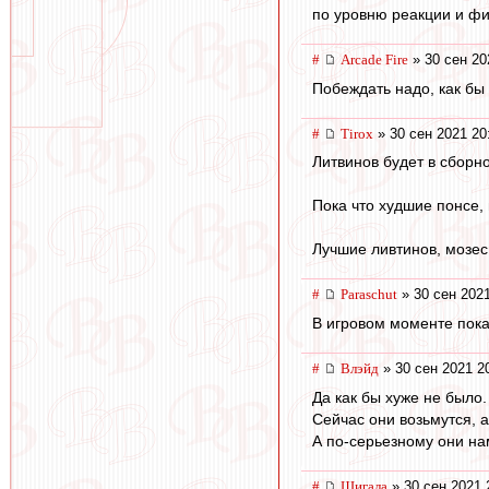
по уровню реакции и фи
#
Arcade Fire
» 30 сен 20
Побеждать надо, как бы
#
Tirox
» 30 сен 2021 20
Литвинов будет в сборн
Пока что худшие понсе,
Лучшие ливтинов, мозес
#
Paraschut
» 30 сен 2021
В игровом моменте пока
#
Влэйд
» 30 сен 2021 2
Да как бы хуже не было.
Сейчас они возьмутся, а
А по-серьезному они на
#
Шигала
» 30 сен 2021 