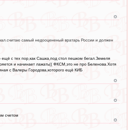
олчал.считаю самый недооцененый вратарь России и должен
аю ещё с тех пор,как Сашка,под стол пешком бегал.Земеля
ряется и начинает лажать(( ФКСМ,это не про Беленова.Хотя
ачиная с Валеры Городова,которого ещё КИБ
ым счетом