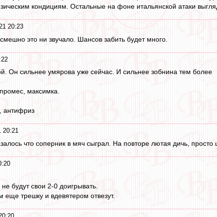
зическим кондициям. Остальные на фоне итальянской атаки выглядя
21 20:23
 смешно это ни звучало. Шансов забить будет много.
:22
ой. Он сильнее умярова уже сейчас. И сильнее зобнина тем более
 промес, максимка.
, антифриз
 20:21
залось что соперник в мяч сыграл. На повторе лютая дичь, просто
0:20
 не будут свои 2-0 доигрывать.
м еще трешку и вдевятером отвезут.
20:20