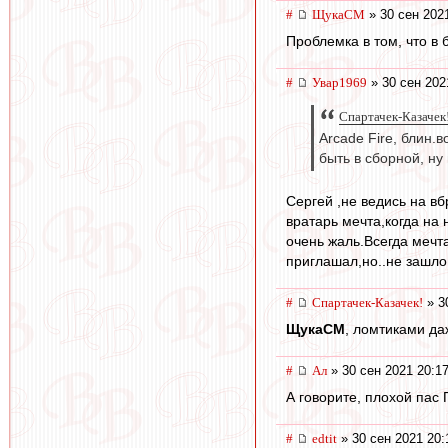
#
ЩукаСМ
» 30 сен 202
Проблемка в том, что в 
#
Увар1969
» 30 сен 202
Спартачек-Казачек!
Arcade Fire, блин.
быть в сборной, ну 
Сергей ,не ведись на вб
вратарь мечта,когда на
очень жаль.Всегда мечта
приглашал,но..не зашло
#
Спартачек-Казачек!
» 3
ЩукаСМ
, ломтиками да
#
Ал
» 30 сен 2021 20:1
А говорите, плохой пас
#
edtit
» 30 сен 2021 20: