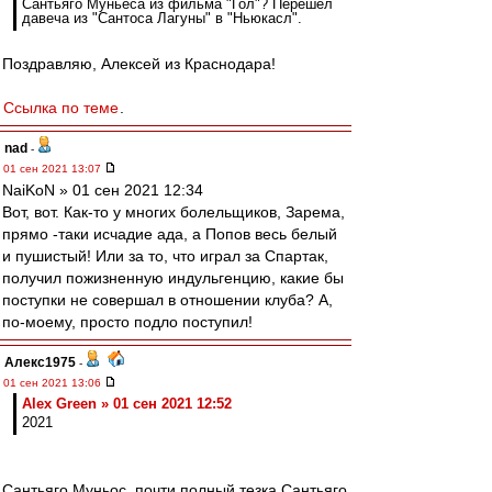
Сантьяго Муньеса из фильма "Гол"? Перешёл
давеча из "Сантоса Лагуны" в "Ньюкасл".
Поздравляю, Алексей из Краснодара!
Ссылка по теме
.
nad
-
01 сен 2021 13:07
NaiKoN » 01 сен 2021 12:34
Вот, вот. Как-то у многих болельщиков, Зарема,
прямо -таки исчадие ада, а Попов весь белый
и пушистый! Или за то, что играл за Спартак,
получил пожизненную индульгенцию, какие бы
поступки не совершал в отношении клуба? А,
по-моему, просто подло поступил!
Алекс1975
-
01 сен 2021 13:06
Alex Green » 01 сен 2021 12:52
2021
Сантьяго Муньос, почти полный тезка Сантьяго