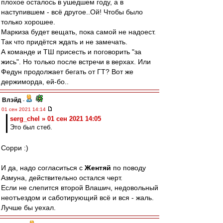
плохое осталось в ушедшем году, а в
наступившем - всё другое..Ой! Чтобы было
только хорошее.
Маркиза будет вещать, пока самой не надоест.
Так что придётся ждать и не замечать.
А команде и ТШ присесть и поговорить "за
жись". Но только после встречи в верхах. Или
Федун продолжает бегать от ГТ? Вот же
держиморда, ей-бо..
Влэйд
-
01 сен 2021 14:14
serg_chel » 01 сен 2021 14:05
Это был стеб.
Сорри :)
И да, надо согласиться с
Жентяй
по поводу
Азмуна, действительно остался черт.
Если не слепится второй Влашич, недовольный
неотъездом и саботирующий всё и вся - жаль.
Лучше бы уехал.