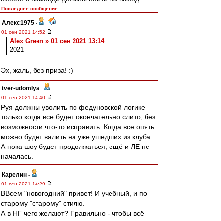
Последнее сообщение
Алекс1975
-
01 сен 2021 14:52
Alex Green » 01 сен 2021 13:14
2021
Эх, жаль, без приза! :)
tver-udomlya
-
01 сен 2021 14:40
Руя должны уволить по федуновской логике
только когда все будет окончательно слито, без
возможности что-то исправить. Когда все опять
можно будет валить на уже ушедших из клуба.
А пока шоу будет продолжаться, ещё и ЛЕ не
началась.
Карелин
-
01 сен 2021 14:29
ВВсем "новогодний" привет! И учебный, и по
старому "старому" стилю.
А в НГ чего желают? Правильно - чтобы всё