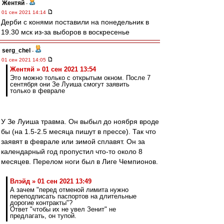
Жентяй
-
01 сен 2021 14:14
Дерби с конями поставили на понедельник в
19.30 мск из-за выборов в воскресенье
serg_chel
-
01 сен 2021 14:05
Жентяй » 01 сен 2021 13:54
Это можно только с открытым окном. После 7
сентября они Зе Луиша смогут заявить
только в феврале
У Зе Луиша травма. Он выбыл до ноября вроде
бы (на 1.5-2.5 месяца пишут в прессе). Так что
заявят в феврале или зимой сплавят. Он за
календарный год пропустил что-то около 8
месяцев. Перелом ноги был в Лиге Чемпионов.
Влэйд » 01 сен 2021 13:49
А зачем "перед отменой лимита нужно
переподписать паспортов на длительные
дорогие контракты"?
Ответ "чтобы их не увел Зенит" не
предлагать, он тупой.