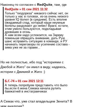
Наконец-то согласен с
RedQuite
, там, где
RedQuite » 01 сен 2021 11:32
Только "пиздореза" никакого сейчас нет, он
только у нас в головах, из-за очень низкого
уровня IQ болел (в среднем). Есть вполне
ожидаемый спад, который наши неумные
болелы раздувают до небес! Враги, кстати,
этим умело пользуются, подкладывая
дровишек в огонь.
А нам всем надо успокоится, на Зарему
поменьше обращать внимание, дать Рую
шанс исправить ситуацию в команде, и РУ
начинать переговоры по усилению состава -
зима уже не за горами...
Но не полностью, ибо под "историями с
Дзюбой и Жиго" он имел в виду, надеюсь,
истории с Джикией и Жиго :)
Б.Г.-74 » 01 сен 2021 12:11
А теперь попробуем представить что было
бы,если б жена Семака начала рулить
бамжатней в инстаграмчиках
А Семак что, уже стал владельцем Зенита? В
чем аналогия?