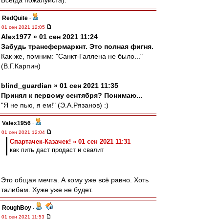
Всегда пожалуйста).
RedQuite
-
01 сен 2021 12:05
Alex1977 » 01 сен 2021 11:24
Забудь трансфермаркнт. Это полная фигня.
Как-же, помним: "Санкт-Галлена не было..."
(В.Г.Карпин)
blind_guardian » 01 сен 2021 11:35
Принял к первому сентября? Понимаю...
"Я не пью, я ем!" (Э.А.Рязанов) :)
Valex1956
-
01 сен 2021 12:04
Спартачек-Казачек! » 01 сен 2021 11:31
как пить даст продаст и свалит
Это общая мечта. А кому уже всё равно. Хоть
талибам. Хуже уже не будет.
RoughBoy
-
01 сен 2021 11:53