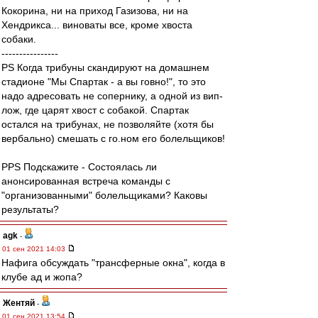
Кокорина, ни на приход Газизова, ни на
Хендрикса... виноваты все, кроме хвоста
собаки.
----------------
PS Когда трибуны скандируют на домашнем
стадионе "Мы Спартак - а вы говно!", то это
надо адресовать не сопернику, а одной из вип-
лож, где царят хвост с собакой. Спартак
остался на трибунах, не позволяйте (хотя бы
вербально) смешать с го.ном его болельщиков!
PPS Подскажите - Cостоялась ли
анонсированная встреча команды с
"организованными" болельщиками? Каковы
результаты?
agk
-
01 сен 2021 14:03
Нафига обсуждать "трансферные окна", когда в
клубе ад и жопа?
Жентяй
-
01 сен 2021 13:54