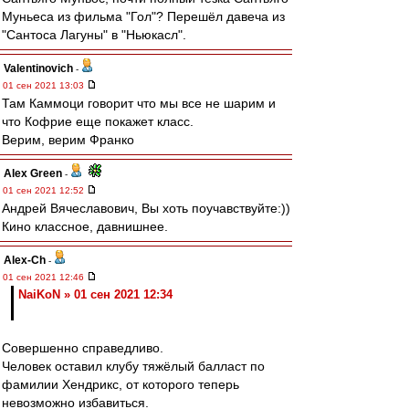
Муньеса из фильма "Гол"? Перешёл давеча из
"Сантоса Лагуны" в "Ньюкасл".
Valentinovich
-
01 сен 2021 13:03
Там Каммоци говорит что мы все не шарим и
что Кофрие еще покажет класс.
Верим, верим Франко
Alex Green
-
01 сен 2021 12:52
Андрей Вячеславович, Вы хоть поучавствуйте:))
Кино классное, давнишнее.
Alex-Ch
-
01 сен 2021 12:46
NaiKoN » 01 сен 2021 12:34
Совершенно справедливо.
Человек оставил клубу тяжёлый балласт по
фамилии Хендрикс, от которого теперь
невозможно избавиться.