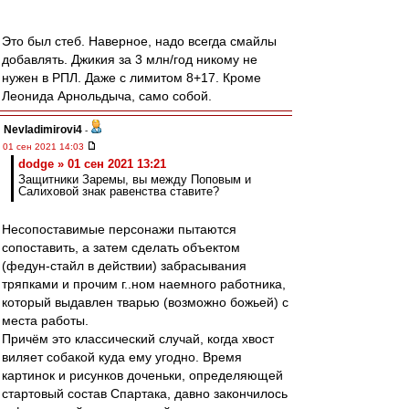
Это был стеб. Наверное, надо всегда смайлы
добавлять. Джикия за 3 млн/год никому не
нужен в РПЛ. Даже с лимитом 8+17. Кроме
Леонида Арнольдыча, само собой.
Nevladimirovi4
-
01 сен 2021 14:03
dodge » 01 сен 2021 13:21
Защитники Заремы, вы между Поповым и
Салиховой знак равенства ставите?
Несопоставимые персонажи пытаются
сопоставить, а затем сделать объектом
(федун-стайл в действии) забрасывания
тряпками и прочим г..ном наемного работника,
который выдавлен тварью (возможно божьей) с
места работы.
Причём это классический случай, когда хвост
виляет собакой куда ему угодно. Время
картинок и рисунков доченьки, определяющей
стартовый состав Спартака, давно закончилось