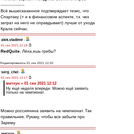
----------------
Всё вышесказанное подтверждает тезис, что
Спартаку (+ и в финансовом аспекте, т.к. чех
затрат на него не оправдывает) лучше от ухода
Крала сейчас.
alek.vladimir
-
01 сен 2021 12:18
RedQuite
, Лёха,ешь грибы?
Редактировалось 01 сен 2021 12:20
serg_chel
-
01 сен 2021 12:17
митхун » 01 сен 2021 12:12
Ну ещё неделя впереди. Можно ещё заявить
только на чемпионат.
Можно россиянина заявить на чемпионат. Так
правильнее. Рукаку, чтобы все забыли про
Зарему.
митхун
-