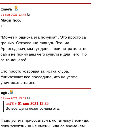
zmeya
-
01 сен 2021 13:45
Magnifico
,
+1
"Может и ошибка эта покупка" . Это просто за
гранью. Откровенно ляпнуть Леонид
Арнольдович, мы тут денег твои потратили, но
сами не понимаем чего купили и для чего. Но
за то дешево!
Это просто ковровая зачистка клуба.
Уничтожают все последние, что не успел
уничтожить гнаиль.
agk
-
01 сен 2021 13:39
as78 » 01 сен 2021 13:25
Во все щели лезет ослина эта.
Надо успеть присосаться к лопатнику Леонида,
пока эскортница не уменьшила со временем