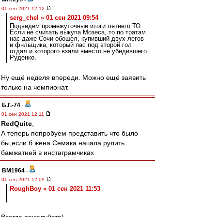
01 сен 2021 12:12
serg_chel » 01 сен 2021 09:54
Подведем промежуточные итоги летнего ТО.
Если не считать выкупа Мозеса, то по тратам
нас даже Сочи обошел, купивший двух легов
и фнльщика, который пас под второй гол
отдал и которого взяли вместо не убедившего
Руденко.
Ну ещё неделя впереди. Можно ещё заявить
только на чемпионат.
Б.Г.-74
-
01 сен 2021 12:11
RedQuite
,
А теперь попробуем представить что было
бы,если б жена Семака начала рулить
бамжатней в инстаграмчиках
BM1964
-
01 сен 2021 12:09
RoughBoy » 01 сен 2021 11:53