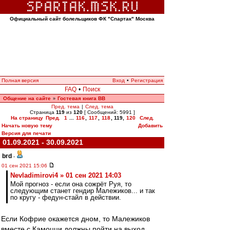
Официальный сайт болельщиков ФК "Спартак" Москва
Полная версия
Вход
•
Регистрация
FAQ
•
Поиск
Общение на сайте
Гостевая книга ВВ
»
Пред. тема
|
След. тема
Страница
119
из
120
[ Сообщений: 5991 ]
На страницу
Пред.
1
...
116
,
117
,
118
,
119
,
120
След.
Начать новую тему
Добавить
Версия для печати
01.09.2021 - 30.09.2021
brd
-
01 сен 2021 15:06
Nevladimirovi4 » 01 сен 2021 14:03
Мой прогноз - если она сожрёт Руя, то
следующим станет гендир Малежиков... и так
по кругу - федун-стайл в действии.
Если Кофрие окажется дном, то Малежиков
вместе с Камоцци должны пойти на выход.