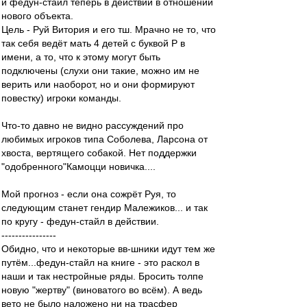
и федун-стайл теперь в действии в отношении
нового объекта.
Цель - Руй Витория и его тш. Мрачно не то, что
так себя ведёт мать 4 детей с буквой Р в
имени, а то, что к этому могут быть
подключены (слухи они такие, можно им не
верить или наоборот, но и они формируют
повестку) игроки команды.
Что-то давно не видно рассуждений про
любимых игроков типа Соболева, Ларсона от
хвоста, вертящего собакой. Нет поддержки
"одобренного"Камоцци новичка....
Мой прогноз - если она сожрёт Руя, то
следующим станет гендир Малежиков... и так
по кругу - федун-стайл в действии.
----------------
Обидно, что и некоторые вв-шники идут тем же
путём...федун-стайл на книге - это раскол в
наши и так нестройные ряды. Бросить толпе
новую "жертву" (виноватого во всём). А ведь
вето не было наложено ни на трасфер