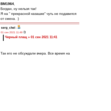
BM1964
,
Богдан, ну нельзя так!
Я на " прекрасной казашке" чуть не подавился
от смеха. :)
serg_chel
-
01 сен 2021 11:49
Черный плащ » 01 сен 2021 11:41
Так его не обсуждали вчера. Все время на
Юпитер ушло. А отмена лимита идет в пакете с
Юпитером. Отдельно не идет. Юпитер
отложили до 4 октября. А расклад за отмену
лимита 10-6 точно. Это при условии, что
учитывать Леонида в качестве противника
лимита. Он сказал что-то в смысле "давайте
10+15, иначе мне будет денег жалко на
академию". Крысы, Ростов, Ахмат, Урал,
Арсенал - вот группа, кто против отмены и
высказался про это публично. Две агентских
команды, одна санкционная и два торговца