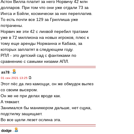
Астон Вилла платит за него Норвичу 42 млн
долларов. При том что они уже отдали 73 за
Ингса и Бэйли, космически за них переплатив.
То есть почти все 129 за Гриллиша уже
потрачены.
Норвич же эти 42 с лихвой перебил тратами
уже в 72 миллиона на новых игроков, плюс к
тому еще аренды Норманна и Кабака, за
которых заплатят в следующем году.
РПЛ - это детский сад с фантиками по
сравнению с самыми низами АПЛ.
as78
-
01 сен 2021 13:25
Этот пёс да лиз камоцци, он же обмудок вылез
со своим высером.
Он же не при делах вроде как.
А тявкает.
Занимался бы маникюром дальше, нет сцука,
подстилку защищает.
Во все щели лезет ослина эта.
dodge
-