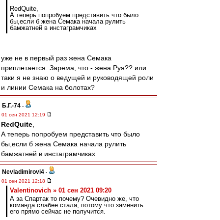
RedQuite,
А теперь попробуем представить что было
бы,если б жена Семака начала рулить
бамжатней в инстаграмчиках
уже не в первый раз жена Семака
приплетается. Зарема, что - жена Руя?? или
таки я не знаю о ведущей и руководящей роли
и линии Семака на болотах?
Б.Г.-74
-
01 сен 2021 12:19
RedQuite
,
А теперь попробуем представить что было
бы,если б жена Семака начала рулить
бамжатней в инстаграмчиках
Nevladimirovi4
-
01 сен 2021 12:18
Valentinovich » 01 сен 2021 09:20
А за Спартак то почему? Очевидно же, что
команда слабее стала, потому что заменить
его прямо сейчас не получится.