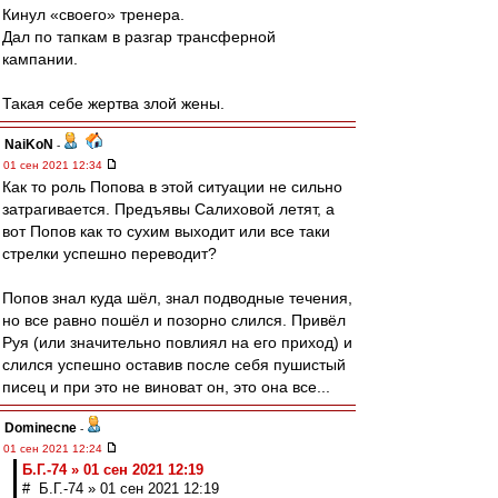
Кинул «своего» тренера.
Дал по тапкам в разгар трансферной
кампании.
Такая себе жертва злой жены.
NaiKoN
-
01 сен 2021 12:34
Как то роль Попова в этой ситуации не сильно
затрагивается. Предъявы Салиховой летят, а
вот Попов как то сухим выходит или все таки
стрелки успешно переводит?
Попов знал куда шёл, знал подводные течения,
но все равно пошёл и позорно слился. Привёл
Руя (или значительно повлиял на его приход) и
слился успешно оставив после себя пушистый
писец и при это не виноват он, это она все...
Dominecne
-
01 сен 2021 12:24
Б.Г.-74 » 01 сен 2021 12:19
# Б.Г.-74 » 01 сен 2021 12:19