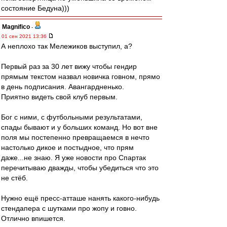
состояние Бедуна)))
Magnifico
-
01 сен 2021 13:36
А неплохо так Мележиков выступил, а?
Первый раз за 30 лет вижу чтобы гендир
прямым текстом назвал новичка говном, прямо
в день подписания. Авангардненько.
Приятно видеть свой клуб первым.
Бог с ними, с футбольными результатами,
спады бывают и у больших команд. Но вот вне
поля мы постепенно превращаемся в нечто
настолько дикое и постыдное, что прям
даже...не знаю. Я уже новости про Спартак
перечитываю дважды, чтобы убедиться что это
не стёб.
Нужно ещё пресс-атташе нанять какого-нибудь
стендапера с шутками про жопу и говно.
Отлично впишется.