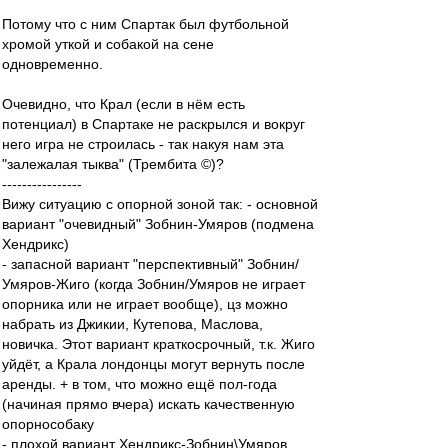
Потому что с ним Спартак был футбольной
хромой уткой и собакой на сене
одновременно.
Очевидно, что Крал (если в нём есть
потенциал) в Спартаке не раскрылся и вокруг
него игра не строилась - так накуя нам эта
"залежалая тыква" (Трембита ©)?
----------------
Вижу ситуацию с опорной зоной так: - основной
вариант "очевидный" Зобнин-Умяров (подмена
Хендрикс)
- запасной вариант "перспективный" Зобнин/
Умяров-Жиго (когда Зобнин/Умяров не играет
опорника или не играет вообще), цз можно
набрать из Джикии, Кутепова, Маслова,
новичка. Этот вариант краткосрочный, т.к. Жиго
уйдёт, а Крала лондонцы могут вернуть после
аренды. + в том, что можно ещё пол-года
(начиная прямо вчера) искать качественную
опорнособаку
- плохой вариант Хендрикс-Зобнин\Умяров