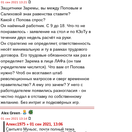
01 сен 2021 13:21
Защитники Заремы, вы между Поповым и
Салиховой знак равенства ставите?
Какой с Попова спрос?
Он наёмный работник. С 9 до 18. Что-то не
понравилось - заявление на стол и по КЗоТу в
течении двух недель расчёт на руки.
Он стратегию не определяет, ответственность
несёт минимальную и ту в рамках трудового
договора. Его трудовые обязанности как раз и
определяет Зарема в лице ЛАФа (он там
учредителем числится). Что вам от Попова
нужно? Чтоб он возглавил штаб
революционных матросов и сверг временное
правительство? А ему это зачем? У него с
работодателем появились разногласия - он
честно подал в отставку по собственному
желанию. Без интриг и подковёрных игр.
Alex Green
-
01 сен 2021 13:14
Алекс1975 » 01 сен 2021, 13:06
Сантьяго Муньос, почти полный тезка