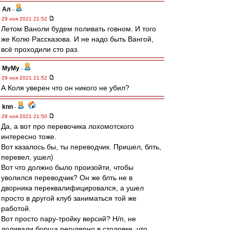
Ал
-
29 ноя 2021 21:52
Летом Ваноли будем поливать говном. И того
же Колю Рассказова. И не надо быть Вангой,
всё проходили сто раз.
МуМу
-
29 ноя 2021 21:52
А Коля уверен что он никого не убил?
knn
-
29 ноя 2021 21:50
Да, а вот про перевочика лохомотского
интересно тоже.
Вот казалось бы, ты переводчик. Пришел, блть,
перевел, ушел)
Вот что должно было произойти, чтобы
уволился переводчик? Он же блть не в
дворника переквалифицировался, а ушел
просто в другой клуб заниматься той же
работой.
Вот просто пару-тройку версий? Н/п, не
доливали борща регулярно в столовке, что