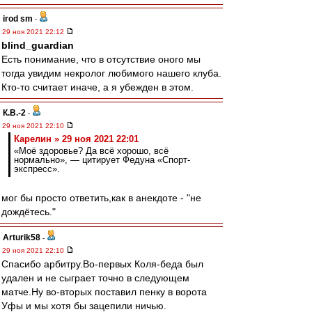
irod sm
-
29 ноя 2021 22:12
blind_guardian
Есть понимание, что в отсутствие оного мы
тогда увидим некролог любимого нашего клуба.
Кто-то считает иначе, а я убежден в этом.
К.В.-2
-
29 ноя 2021 22:10
Карелин » 29 ноя 2021 22:01
«Моё здоровье? Да всё хорошо, всё
нормально», — цитирует Федуна «Спорт-
экспресс».
мог бы просто ответить,как в анекдоте - "не
дождётесь."
Arturik58
-
29 ноя 2021 22:10
Спасибо арбитру.Во-первых Коля-беда был
удален и не сыграет точно в следующем
матче.Ну во-вторых поставил пенку в ворота
Уфы и мы хотя бы зацепили ничью.