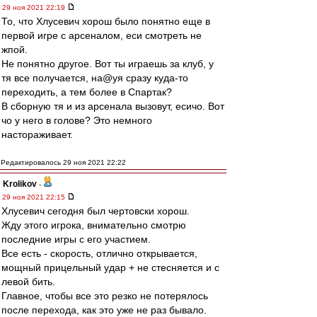
29 ноя 2021 22:19
То, что Хлусевич хорош было понятно еще в
первой игре с арсеналом, еси смотреть не
жпой.
Не понятно другое. Вот ты играешь за клуб, у
тя все получается, на@уя сразу куда-то
переходить, а тем более в Спартак?
В сборную тя и из арсенала вызовут, есичо. Вот
чо у него в голове? Это немного
настораживает.
Редактировалось 29 ноя 2021 22:22
Krolikov
-
29 ноя 2021 22:15
Хлусевич сегодня был чертовски хорош.
Жду этого игрока, внимательно смотрю
последние игры с его участием.
Все есть - скорость, отлично открывается,
мощный прицельный удар + не стесняется и с
левой бить.
Главное, чтобы все это резко не потерялось
после перехода, как это уже не раз бывало.