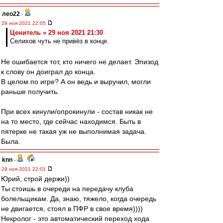
лео22
-
29 ноя 2021 22:05
Ценитель » 29 ноя 2021 21:30
Селихов чуть не привёз в конце.
Не ошибается тот, кто ничего не делает. Эпизод
к слову он доиграл до конца.
В целом по игре? А он ведь и выручил, могли
раньше получить.
При всех кинули/опрокинули - состав никак не
на то место, где сейчас находимся. Быть в
пятерке не такая уж не выполнимая задача.
Была.
knn
-
29 ноя 2021 22:01
Юрий, строй держи))
Ты стоишь в очереди на передачу клуба
болельщикам. Да, знаю, тяжело, когда очередь
не двигается, стоял в ПФР в свое время))))
Некролог - это автоматический переход хода