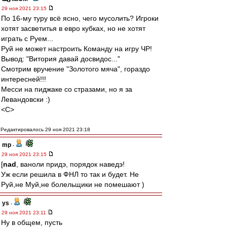
29 ноя 2021 23:15
По 16-му туру всё ясно, чего мусолить? Игроки
хотят засветитья в евро кубках, но не хотят
играть с Руем...
Руй не может настроить Команду на игру ЧР!
Вывод: "Витория давай досвидос..."
Смотрим вручение "Золотого мяча", гораздо
интересней!!!
Месси на пиджаке со стразами, но я за
Левандовски :)
<C>
Редактировалось 29 ноя 2021 23:18
mp
-
29 ноя 2021 23:15
[
nad
, ваноли придэ, порядок наведэ!
Уж если решила в ФНЛ то так и будет. Не
Руй,не Муй,не болельщики не помешают )
ys
-
29 ноя 2021 23:11
Ну в общем, пусть