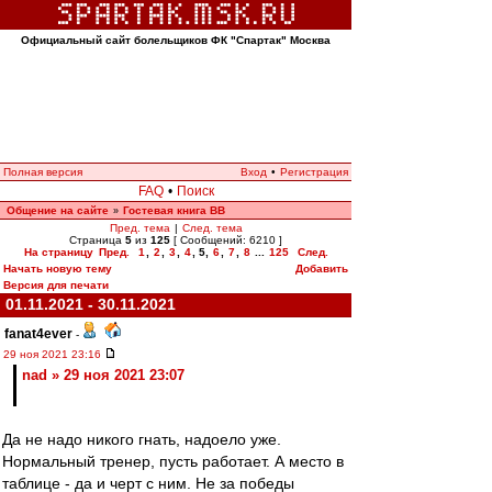
Официальный сайт болельщиков ФК "Спартак" Москва
Полная версия
Вход
•
Регистрация
FAQ
•
Поиск
Общение на сайте
Гостевая книга ВВ
»
Пред. тема
|
След. тема
Страница
5
из
125
[ Сообщений: 6210 ]
На страницу
Пред.
1
,
2
,
3
,
4
,
5
,
6
,
7
,
8
...
125
След.
Начать новую тему
Добавить
Версия для печати
01.11.2021 - 30.11.2021
fanat4ever
-
29 ноя 2021 23:16
nad » 29 ноя 2021 23:07
Да не надо никого гнать, надоело уже.
Нормальный тренер, пусть работает. А место в
таблице - да и черт с ним. Не за победы