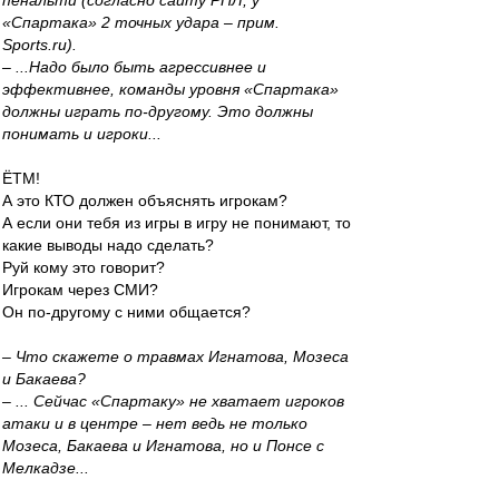
пенальти (согласно сайту РПЛ, у
«Спартака» 2 точных удара – прим.
Sports.ru).
– ...Надо было быть агрессивнее и
эффективнее, команды уровня «Спартака»
должны играть по-другому. Это должны
понимать и игроки...
ЁТМ!
А это КТО должен объяснять игрокам?
А если они тебя из игры в игру не понимают, то
какие выводы надо сделать?
Руй кому это говорит?
Игрокам через СМИ?
Он по-другому с ними общается?
– Что скажете о травмах Игнатова, Мозеса
и Бакаева?
– ... Сейчас «Спартаку» не хватает игроков
атаки и в центре – нет ведь не только
Мозеса, Бакаева и Игнатова, но и Понсе с
Мелкадзе...