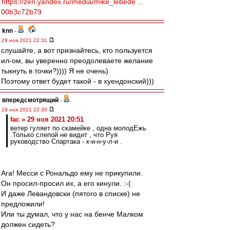
https://zen.yandex.ru/media/mike_lebede ...
00b3c72b79
knn
-
29 ноя 2021 22:31
слушайте, а вот признайтесь, кто пользуется
ил-ом, вы уверенно преодолеваете желание
тыкнуть в точки?)))) Я не очень)
Поэтому ответ будет такой - в хуендонский)))
впередсмотрящий
-
29 ноя 2021 22:30
fac » 29 ноя 2021 20:51
ветер гуляет по скамейке , одна молодЕжь
.Только слепой не видит , что Руя
руководство Спартака - к-и-н-у-л-и .
Ага! Месси с Рональдо ему не прикупили.
Он просил-просил их, а его кинули. :-(
И даже Левандовски (пятого в списке) не
предложили!
Или ты думал, что у нас на бенче Малком
должен сидеть?