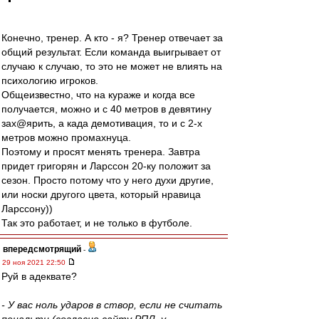
Конечно, тренер. А кто - я? Тренер отвечает за
общий результат. Если команда выигрывает от
случаю к случаю, то это не может не влиять на
психологию игроков.
Общеизвестно, что на кураже и когда все
получается, можно и с 40 метров в девятину
зах@ярить, а када демотивация, то и с 2-х
метров можно промахнуца.
Поэтому и просят менять тренера. Завтра
придет григорян и Ларссон 20-ку положит за
сезон. Просто потому что у него духи другие,
или носки другого цвета, который нравица
Ларссону))
Так это работает, и не только в футболе.
впередсмотрящий
-
29 ноя 2021 22:50
Руй в адеквате?
- У вас ноль ударов в створ, если не считать