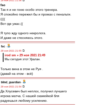
29 ноя 2021 21:56
fac
Так я и не гоню особо этого тренера.
Я спокойно пережил бы и промах с пенальти.
((((
Вот где ужас.((
Я тупо жду одного некролога.
И даже не стесняюсь этого.
fac
-
29 ноя 2021 21:55
irod sm » 29 ноя 2021 21:49
Мы сегодня этот Уралан.
Только вина в этом не Руя .
(давай на этом - всё)
blind_guardian
-
29 ноя 2021 21:54
Да Хлусевич был неплох, получил лучшего
игрока матча. С нашей скамейкой бля
радуешься любому усилению.