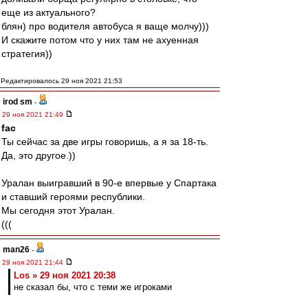
еще из актуального?
блян) про водителя автобуса я ваще молчу)))
И скажите потом что у них там не ахуенная
стратегия))
Редактировалось 29 ноя 2021 21:53
irod sm
-
29 ноя 2021 21:49
fac
Ты сейчас за две игры говоришь, а я за 18-ть.
Да, это другое.))
Уралан выигравший в 90-е впервые у Спартака
и ставший героями республики.
Мы сегодня этот Уралан.
(((
man26
-
29 ноя 2021 21:44
Los » 29 ноя 2021 20:38
не сказал бы, что с теми же игроками