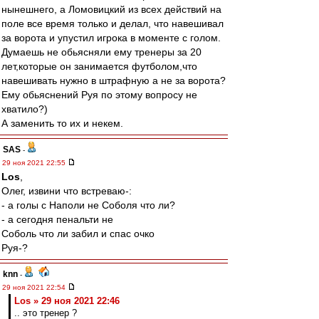
нынешнего, а Ломовицкий из всех действий на
поле все время только и делал, что навешивал
за ворота и упустил игрока в моменте с голом.
Думаешь не обьясняли ему тренеры за 20
лет,которые он занимается футболом,что
навешивать нужно в штрафную а не за ворота?
Ему обьяснений Руя по этому вопросу не
хватило?)
А заменить то их и некем.
SAS
-
29 ноя 2021 22:55
Los
,
Олег, извини что встреваю-:
- а голы с Наполи не Соболя что ли?
- а сегодня пенальти не
Соболь что ли забил и спас очко
Руя-?
knn
-
29 ноя 2021 22:54
Los » 29 ноя 2021 22:46
.. это тренер ?