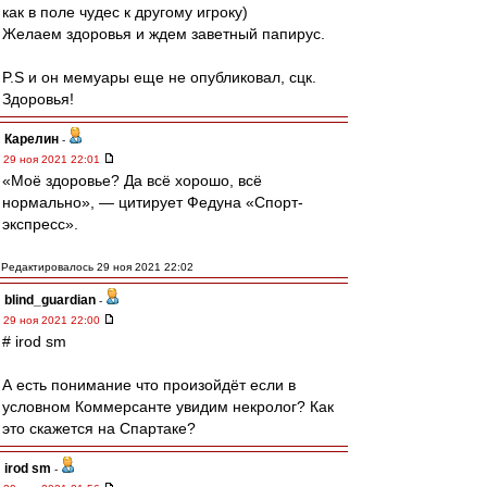
как в поле чудес к другому игроку)
Желаем здоровья и ждем заветный папирус.
P.S и он мемуары еще не опубликовал, сцк.
Здоровья!
Карелин
-
29 ноя 2021 22:01
«Моё здоровье? Да всё хорошо, всё
нормально», — цитирует Федуна «Спорт-
экспресс».
Редактировалось 29 ноя 2021 22:02
blind_guardian
-
29 ноя 2021 22:00
# irod sm
А есть понимание что произойдёт если в
условном Коммерсанте увидим некролог? Как
это скажется на Спартаке?
irod sm
-