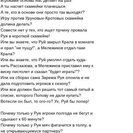
игроками основы нас делает на раз!
А ты насчет скамейки плачешься.
А те, кто в основе они просто так выходят?
Игру против Уруновых-Кротовых скамейка
должна делать?
Совести нет у тех, кто ищет прчину провала
Руя в короткой скамейке!
Или вы знаете, что Руй закрыл Крала в комнате
и орал "не пущу!", а Мележиков отдал-таки
Крала?
Или вы знаете, что Руй умолял отдать куда-
нить Рассказова, а Мележиков приставил ему к
виску пистолет и сказал "будет играть!"?
Или на сборах сама Зарема Руя опоила и не
дала подготовить игроков к сезону?
Или все должен был решить тот самый пятый в
списке, которого Попову не дали купить?
Вотесли он был, то ого-го? Ух, Руй бы попер!
Почему только у Руя игроки полгода не бегут и
сдыхают к 60 минуте?
Почему только у Руя мяч фигачится в толпу, а
не открывающемуся партнеру?