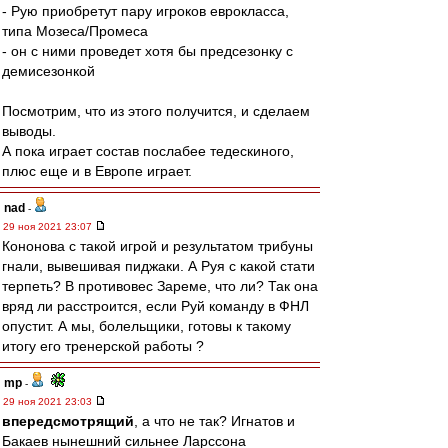
- Рую приобретут пару игроков еврокласса,
типа Мозеса/Промеса
- он с ними проведет хотя бы предсезонку с
демисезонкой
Посмотрим, что из этого получится, и сделаем
выводы.
А пока играет состав послабее тедескиного,
плюс еще и в Европе играет.
nad
-
29 ноя 2021 23:07
Кононова с такой игрой и результатом трибуны
гнали, вывешивая пиджаки. А Руя с какой стати
терпеть? В противовес Зареме, что ли? Так она
вряд ли расстроится, если Руй команду в ФНЛ
опустит. А мы, болельщики, готовы к такому
итогу его тренерской работы ?
mp
-
29 ноя 2021 23:03
впередсмотрящий
, а что не так? Игнатов и
Бакаев нынешний сильнее Ларссона