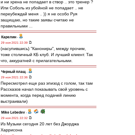
и ни хрена не попадает в створ .. это тренер ?
Или Соболь из убойной не попадает .. не
переубеждай меня .. )) я не особо Руя
защищаю, но такие заявы считаю не
правильными ...
Карелин
-
29 ноя 2021 22:39
(насупившись) "Канониры", между прочим,
тоже столичный КБ клуб. И лучший клиент. Так
что, аккуратней с прилагательными.
Черный плащ
-
29 ноя 2021 22:36
Пересмотрел еще раз эпизод с голом, так там
Рассказов начал показывать свой уровень с
момента, когда перед подачей линию
выстраивали)
Mike Lebedev
-
29 ноя 2021 22:32
Из Музыки сегодня 20 лет без Джорджа
Харрисона