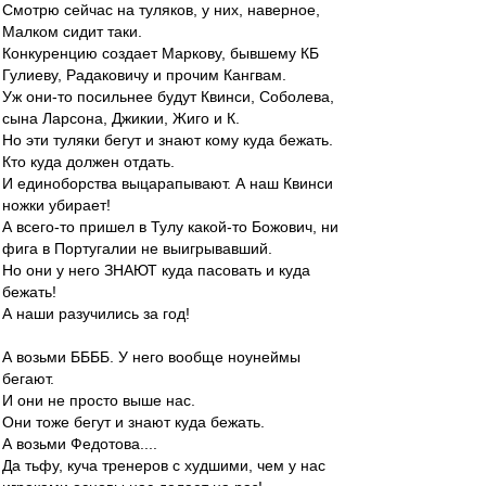
Смотрю сейчас на туляков, у них, наверное,
Малком сидит таки.
Конкуренцию создает Маркову, бывшему КБ
Гулиеву, Радаковичу и прочим Кангвам.
Уж они-то посильнее будут Квинси, Соболева,
сына Ларсона, Джикии, Жиго и К.
Но эти туляки бегут и знают кому куда бежать.
Кто куда должен отдать.
И единоборства выцарапывают. А наш Квинси
ножки убирает!
А всего-то пришел в Тулу какой-то Божович, ни
фига в Португалии не выигрывавший.
Но они у него ЗНАЮТ куда пасовать и куда
бежать!
А наши разучились за год!
А возьми ББББ. У него вообще ноунеймы
бегают.
И они не просто выше нас.
Они тоже бегут и знают куда бежать.
А возьми Федотова....
Да тьфу, куча тренеров с худшими, чем у нас