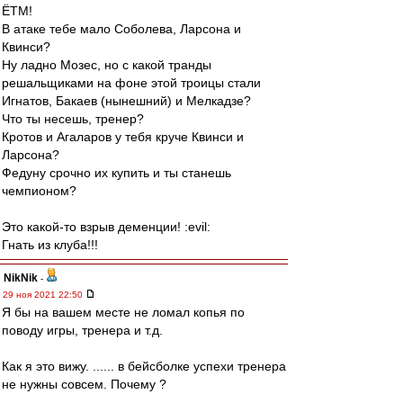
ЁТМ!
В атаке тебе мало Соболева, Ларсона и
Квинси?
Ну ладно Мозес, но с какой транды
решальщиками на фоне этой троицы стали
Игнатов, Бакаев (нынешний) и Мелкадзе?
Что ты несешь, тренер?
Кротов и Агаларов у тебя круче Квинси и
Ларсона?
Федуну срочно их купить и ты станешь
чемпионом?
Это какой-то взрыв деменции! :evil:
Гнать из клуба!!!
NikNik
-
29 ноя 2021 22:50
Я бы на вашем месте не ломал копья по
поводу игры, тренера и т.д.
Как я это вижу. ...... в бейсболке успехи тренера
не нужны совсем. Почему ?