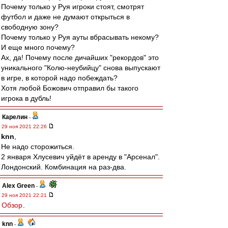
Почему только у Руя игроки стоят, смотрят
футбол и даже не думают открыться в
свободную зону?
Почему только у Руя ауты вбрасывать некому?
И еще много почему?
Ах, да! Почему после дичайших "рекордов" это
уникального "Колю-неубийцу" снова выпускают
в игре, в которой надо побеждать?
Хотя любой Божович отправил бы такого
игрока в дубль!
Карелин
-
29 ноя 2021 22:26
knn
,
Не надо сторожиться.
2 января Хлусевич уйдёт в аренду в "Арсенал".
Лондонский. Комбинация на раз-два.
Alex Green
-
29 ноя 2021 22:21
Обзор
.
knn
-