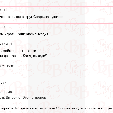
9:01
 что творится вокруг Спартака - днище!
19:01
ом играть. Зашебись выходит.
21 19:01
ймейкера нет... враки...
и два говна - Коля, выходи!"
2021 19:01
19:01
021 18:48
еть Виторию. Это не тренер
х игроков.Которые не хотят играть.Соболев не одной борьбы в штра