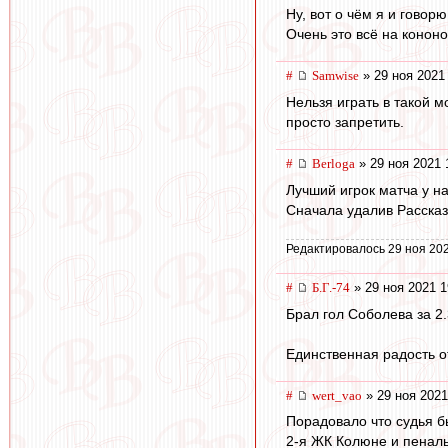
Ну, вот о чём я и говор
Очень это всё на конон
#
Samwise
» 29 ноя 2021
Нельзя играть в такой м
просто запретить.
#
Berloga
» 29 ноя 2021 
Лучший игрок матча у на
Сначала удалив Рассказ
Редактировалось 29 ноя 202
#
Б.Г.-74
» 29 ноя 2021 1
Брал гол Соболева за 2.
Единственная радость от
#
wert_vao
» 29 ноя 2021
Порадовало что судья б
2-я ЖК Колюне и пенал