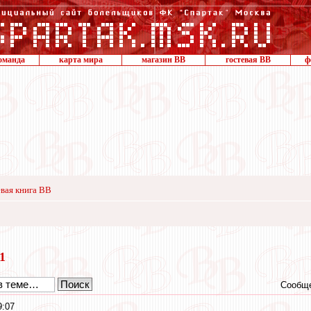
оманда
карта мира
магазин ВВ
гостевая ВВ
ф
вая книга ВВ
21
Сообще
9:07