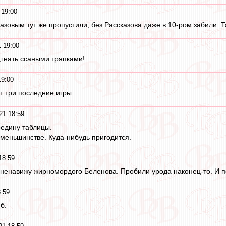
 19:00
казовым тут же пропустили, без Рассказова даже в 10-ром забили. 
 19:00
,гнать ссаными тряпками!
19:00
т три последние игры.
21 18:59
редину таблицы.
 меньшинстве. Куда-нибудь пригодится.
18:59
ненавижу жирномордого Беленова. Пробили урода наконец-то. И поф
:59
б.