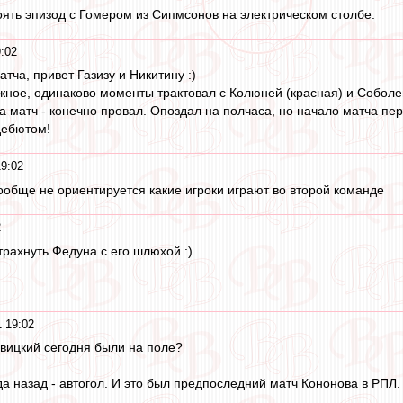
оять эпизод с Гомером из Сипмсонов на электрическом столбе.
:02
ча, привет Газизу и Никитину :)
лжное, одинаково моменты трактовал с Колюней (красная) и Соболе
 за матч - конечно провал. Опоздал на полчаса, но начало матча пе
дебютом!
19:02
ообще не ориентируется какие игроки играют во второй команде
2
трахнуть Федуна с его шлюхой :)
 19:02
вицкий сегодня были на поле?
да назад - автогол. И это был предпоследний матч Кононова в РПЛ