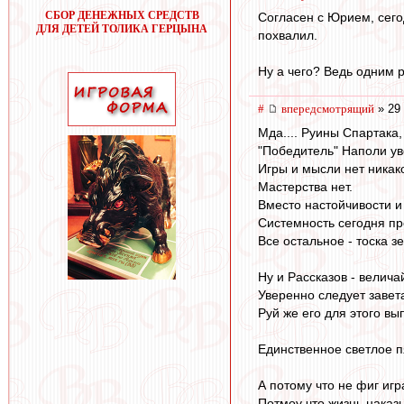
СБОР ДЕНЕЖНЫХ СРЕДСТВ
Согласен с Юрием, сего
ДЛЯ ДЕТЕЙ ТОЛИКА ГЕРЦЫНА
похвалил.
Ну а чего? Ведь одним 
#
впередсмотрящий
» 29 
Мда.... Руины Спартака,
"Победитель" Наполи ув
Игры и мысли нет никак
Мастерства нет.
Вместо настойчивости и
Системность сегодня п
Все остальное - тоска з
Ну и Рассказов - велича
Уверенно следует завета
Руй же его для этого вы
Единственное светлое п
А потому что не фиг игр
Потмоу что жизнь наказы