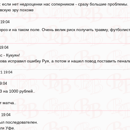
ю: если нет недооценки нас соперником - сразу большие проблемы.
овскую эру похоже
 19:04
ороз и на таком поле. Очень велик риск получить травму, футболис
19:04
с - Кукуян!
ова исправил ошибку Руя, а потом и нашел повод поставить пеналь
1 19:04
9:04
3 на 1000 рублей..
 матча..
 19:04
ыл последователен.
ьти Уфе.