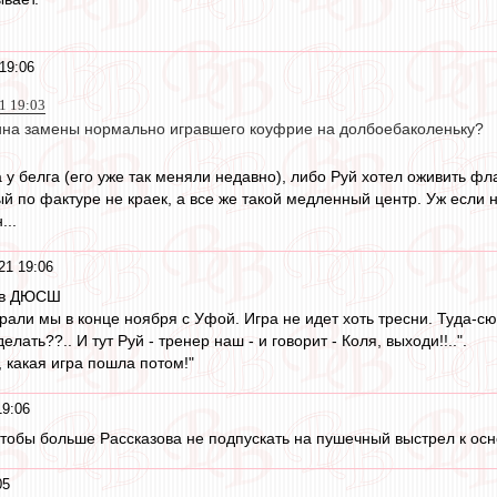
19:06
1 19:03
ина замены нормально игравшего коуфрие на долбоебаколеньку?
у белга (его уже так меняли недавно), либо Руй хотел оживить фла
й по фактуре не краек, а все же такой медленный центр. Уж если н
...
21 19:06
0 в ДЮСШ
рали мы в конце ноября с Уфой. Игра не идет хоть тресни. Туда-сю
елать??.. И тут Руй - тренер наш - и говорит - Коля, выходи!!..".
 какая игра пошла потом!"
19:06
чтобы больше Рассказова не подпускать на пушечный выстрел к ос
05