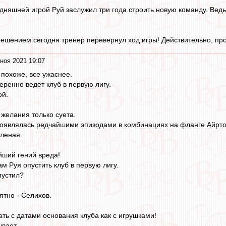
дняшней игрой Руй заслужил три года строить новую команду. Ведь
решением сегодня тренер перевернул ход игры! Действительно, пр
ноя 2021 19:07
 похоже, все ужаснее.
еренно ведет клуб в первую лигу.
ой.
 желания только суета.
роявлялась редчайшими эпизодами в комбинациях на фланге Айрто
еленая.
йший гений вреда!
м Руя опустить клуб в первую лигу.
пустил?
ятно - Селихов.
ать с датами основания клуба как с игрушками!
вает.