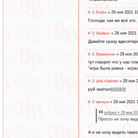
#
Fosfor
» 29 ноя 2021 1
Господи, как же всё это,
#
Sladkov
» 29 ноя 2021 
Давайте сразу вдесятер
#
Dominecne
» 29 ноя 20
тут говорят что у нас пле
"игра была равна - играл
#
alek.vladimir
» 29 ноя 
руй заипал((((((((((
#
митхун
» 29 ноя 2021 
poljazz » 29 ноя 2
Просто не хочу вид
А я не хочу видеть таки