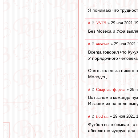
Я понимаю что трудности
#
VVT5
» 29 ноя 2021 19
Без Мозеса и Уфа выгля
#
авоська
» 29 ноя 2021 
Всегда говорил что Куку
У порядочного человека
Опять коленька никого н
Молодец.
#
Cпартак--форева
» 29 н
Вот зачем в команде ну
И зачем их на поле вып
#
irod sm
» 29 ноя 2021 
Футбол выплёвывает, от
абсолютно чуждую для н