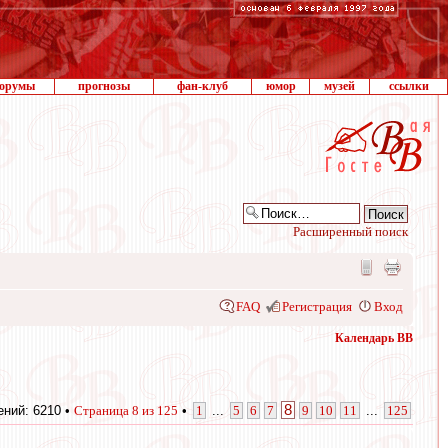
орумы
прогнозы
фан-клуб
юмор
музей
ссылки
Расширенный поиск
FAQ
Регистрация
Вход
Календарь ВВ
8
ний: 6210 •
Страница
8
из
125
•
1
...
5
6
7
9
10
11
...
125