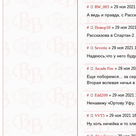
#
RW_005
» 29 ноя 2021
А ведь и правда, с Расс
#
Помор10
» 29 ноя 2021
Рассказова в Спартак-2 
#
Severin
» 29 ноя 2021 
Надеюсь,что у него буду
#
Arcade Fire
» 29 ноя 20
Еще поборемся... за се
Вторая волевая ничья в
#
Edd209
» 29 ноя 2021 
Ненавижу чОртову Уфу, 
#
VVT5
» 29 ноя 2021 18
Ну хоть ничейка и то хле