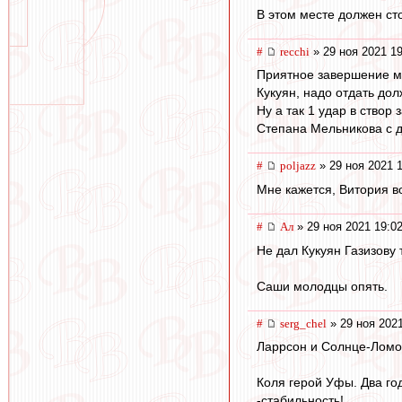
В этом месте должен ст
#
recchi
» 29 ноя 2021 19
Приятное завершение мат
Кукуян, надо отдать до
Ну а так 1 удар в створ
Степана Мельникова с 
#
poljazz
» 29 ноя 2021 
Мне кажется, Витория в
#
Ал
» 29 ноя 2021 19:0
Не дал Кукуян Газизову 
Саши молодцы опять.
#
serg_chel
» 29 ноя 2021
Ларрсон и Солнце-Ломо
Коля герой Уфы. Два го
-стабильность!