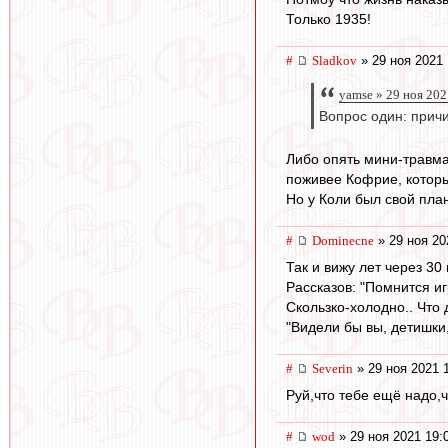
Только 1935!
#
Sladkov
» 29 ноя 2021 
yamse » 29 ноя 202
Вопрос один: прич
Либо опять мини-травма 
поживее Кофрие, которы
Но у Коли был свой план
#
Dominecne
» 29 ноя 20
Так и вижу лет через 3
Рассказов: "Помнится иг
Скользко-холодно.. Что д
"Видели бы вы, детишки,
#
Severin
» 29 ноя 2021 
Руй,что тебе ещё надо,
#
wod
» 29 ноя 2021 19: