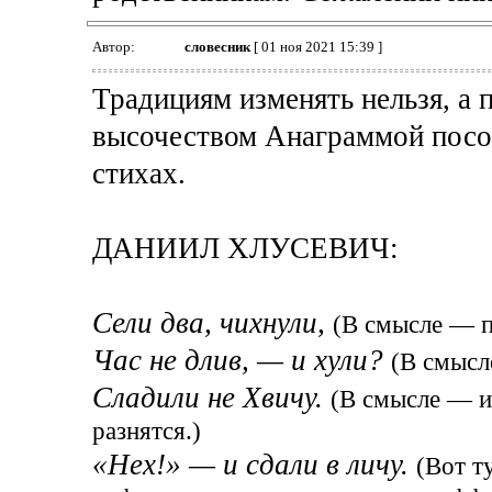
Автор:
словесник
[ 01 ноя 2021 15:39 ]
Традициям изменять нельзя, а 
высочеством Анаграммой посо
стихах.
ДАНИИЛ ХЛУСЕВИЧ:
Сели два, чихнули,
(В смысле — п
Час не длив, — и хули?
(В смысл
Сладили не Хвичу.
(В смысле — и
разнятся.)
«Нех!» — и сдали в личу.
(Вот т