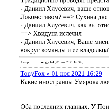
Традиционно проводят предста
- Даниил Хлусевич, ваше отно
Локомотивом? ==> Сухина две
- Даниил Хлусевич, как вы отн
==> Хвидуна ислечил
- Даниил Хлусевич, Ваше мнени
вокруг команды и ее владельца
Автор:
serg_chel
[ 01 ноя 2021 16:34 ]
TonyFox » 01 ноя 2021 16:29
Какие иностранцы Умярова лю
Оба последних главных. У Пон