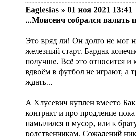
Eaglesias » 01 ноя 2021 13:41
...Моисеич собрался валить н
Это вряд ли! Он долго не мог н
железный старт. Бардак конечн
получше. Всё это относится и 
вдвоём в футбол не играют, а 
ждать...
А Хлусевич куплен вместо Бака
контракт и про продление пока
намылился в мусор, или к брату
родственникам. Сожалений ника