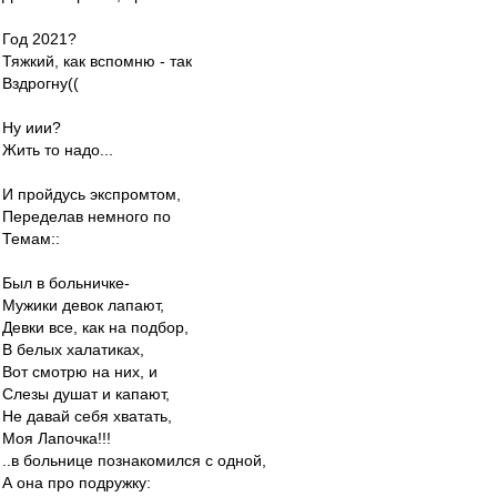
Год 2021?
Тяжкий, как вспомню - так
Вздрогну((
Ну иии?
Жить то надо...
И пройдусь экспромтом,
Переделав немного по
Темам::
Был в больничке-
Мужики девок лапают,
Девки все, как на подбор,
В белых халатиках,
Вот смотрю на них, и
Слезы душат и капают,
Не давай себя хватать,
Моя Лапочка!!!
..в больнице познакомился с одной,
А она про подружку: