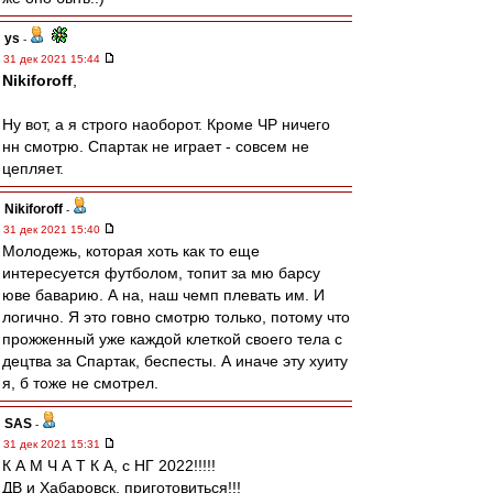
ys
-
31 дек 2021 15:44
Nikiforoff
,
Ну вот, а я строго наоборот. Кроме ЧР ничего
нн смотрю. Спартак не играет - совсем не
цепляет.
Nikiforoff
-
31 дек 2021 15:40
Молодежь, которая хоть как то еще
интересуется футболом, топит за мю барсу
юве баварию. А на, наш чемп плевать им. И
логично. Я это говно смотрю только, потому что
прожженный уже каждой клеткой своего тела с
децтва за Спартак, беспесты. А иначе эту хуиту
я, б тоже не смотрел.
SAS
-
31 дек 2021 15:31
К А М Ч А Т К А, с НГ 2022!!!!!
ДВ и Хабаровск, приготовиться!!!