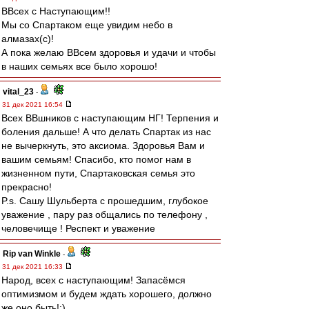
ВВсех с Наступающим!!
Мы со Спартаком еще увидим небо в
алмазах(с)!
А пока желаю ВВсем здоровья и удачи и чтобы
в наших семьях все было хорошо!
vital_23
-
31 дек 2021 16:54
Всех ВВшников с наступающим НГ! Терпения и
боления дальше! А что делать Спартак из нас
не вычеркнуть, это аксиома. Здоровья Вам и
вашим семьям! Спасибо, кто помог нам в
жизненном пути, Спартаковская семья это
прекрасно!
P.s. Сашу Шульберта с прошедшим, глубокое
уважение , пару раз общались по телефону ,
человечище ! Респект и уважение
Rip van Winkle
-
31 дек 2021 16:33
Народ, всех с наступающим! Запасёмся
оптимизмом и будем ждать хорошего, должно
же оно быть!:)