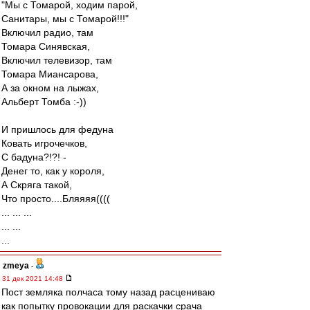
"Мы с Томарой, ходим парой,
Санитары, мы с Томарой!!!"
Включил радио, там
Томара Синявская,
Включил телевизор, там
Томара Миансарова,
А за окном на лыжах,
Альберт Томба :-))
И пришлось для федуна
Ковать игрочечков,
С бадуна?!?! -
Денег то, как у короля,
А Скряга такой,
Что просто....Бляяяя((((
... ... ...
... ...
...
zmeya
-
31 дек 2021 14:48
Пост земляка полчаса тому назад расцениваю
как попытку провокации для раскачки срача