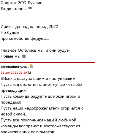
Спартак ЭТО Лучшие
Люди страны!!!!!!
....
Ииии....да ладно, перед 2022
Не будем
про семейство федуна...
Главное Остались мы, и они будут-
Новые мы!!!!!!
Nevladimirovi4
-
31 дек 2021 21:19
ВВсех с наступающим и наступившим!
Пусть год столетия станет лучше четырёх
предыдущих!
Пусть команда радует нас яркой игрой и
победами!
Пусть наши недоброжелатели огорчатся с
новой силой...
Пусть все поклонники нашей любимой
команды воспрянут и восторжествуют от
впечатляющих результатов.