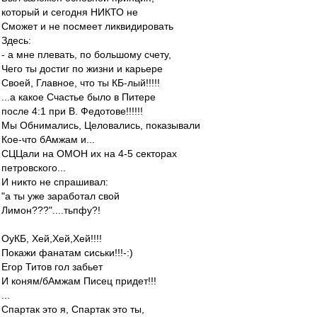
который и сегодня НИКТО не
Сможет и не посмеет ликвидировать
Здесь:
- а мне плевать, по большому счету,
Чего ты достиг по жизни и карьере
Своей, Главное, что ты КБ-лый!!!!!
...а какое Счастье было в Питере
после 4:1 при В. Федотове!!!!!!
Мы Обнимались, Целовались, показывали
Кое-что бАмжам и...
СЦЦали на ОМОН их на 4-5 секторах
петровского...
И никто не спрашивал:
"а ты уже заработал свой
Лимон???"....тьпфу?!
ОуКБ, Хей,Хей,Хей!!!!
Покажи фанатам сиськи!!!-:)
Егор Титов гол забьет
И коням/бАмжам Писец придет!!!
...
Спартак это я, Спартак это ты,