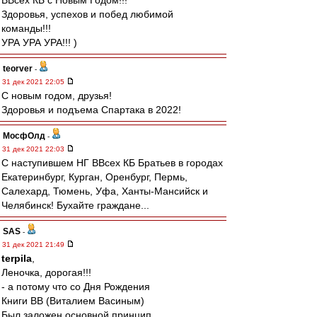
ВВсех КБ с Новым Годом!!!
Здоровья, успехов и побед любимой
команды!!!
УРА УРА УРА!!! )
teorver
-
31 дек 2021 22:05
С новым годом, друзья!
Здоровья и подъема Спартака в 2022!
МосфОлд
-
31 дек 2021 22:03
С наступившем НГ ВВсех КБ Братьев в городах
Екатеринбург, Курган, Оренбург, Пермь,
Салехард, Тюмень, Уфа, Ханты-Мансийск и
Челябинск! Бухайте граждане...
SAS
-
31 дек 2021 21:49
terpila
,
Леночка, дорогая!!!
- а потому что со Дня Рождения
Книги ВВ (Виталием Васиным)
Был заложен основной принцип,