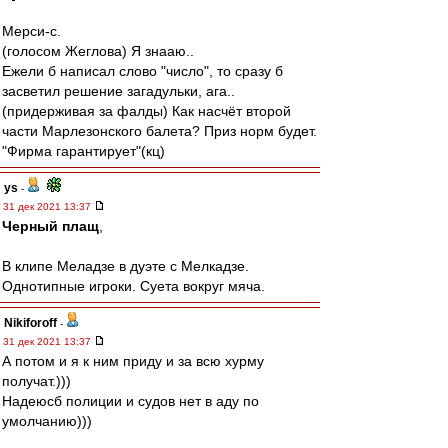
Мерси-с.
(голосом Жеглова) Я знааю..
Ежели б написал слово "число", то сразу б
засветил решение загадульки, ага..
(придерживая за фалды) Как насчёт второй
части Марлезонского балета? Приз норм будет.
"Фирма гарантирует"(кц)
ys
-
31 дек 2021 13:37
Черный плащ
,
В клипе Меладзе в дуэте с Мелкадзе.
Однотипные игроки. Суета вокруг мяча.
Nikiforoff
-
31 дек 2021 13:37
А потом и я к ним приду и за всю хурму
получат.)))
Надеюсб полиции и судов нет в аду по
умолчанию)))