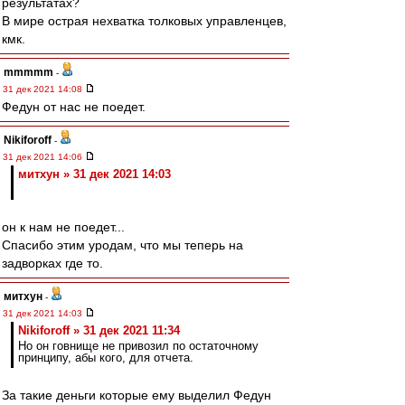
результатах?
В мире острая нехватка толковых управленцев,
кмк.
mmmmm
-
31 дек 2021 14:08
Федун от нас не поедет.
Nikiforoff
-
31 дек 2021 14:06
митхун » 31 дек 2021 14:03
он к нам не поедет...
Спасибо этим уродам, что мы теперь на
задворках где то.
митхун
-
31 дек 2021 14:03
Nikiforoff » 31 дек 2021 11:34
Но он говнище не привозил по остаточному
принципу, абы кого, для отчета.
За такие деньги которые ему выделил Федун