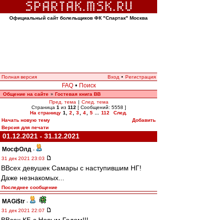
Официальный сайт болельщиков ФК "Спартак" Москва
Полная версия
Вход
•
Регистрация
FAQ
•
Поиск
Общение на сайте
Гостевая книга ВВ
»
Пред. тема
|
След. тема
Страница
1
из
112
[ Сообщений: 5558 ]
На страницу
1
,
2
,
3
,
4
,
5
...
112
След.
Начать новую тему
Добавить
Версия для печати
01.12.2021 - 31.12.2021
МосфОлд
-
31 дек 2021 23:03
ВВсех девушек Самары с наступившим НГ!
Даже незнакомых...
Последнее сообщение
MAGi$tr
-
31 дек 2021 22:07