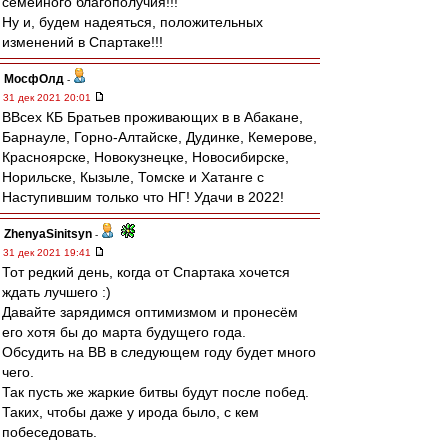
семейного благополучия!!!
Ну и, будем надеяться, положительных
изменений в Спартаке!!!
МосфОлд
-
31 дек 2021 20:01
ВВсех КБ Братьев проживающих в в Абакане,
Барнауле, Горно-Алтайске, Дудинке, Кемерове,
Красноярске, Новокузнецке, Новосибирске,
Норильске, Кызыле, Томске и Хатанге с
Наступившим только что НГ! Удачи в 2022!
ZhenyaSinitsyn
-
31 дек 2021 19:41
Тот редкий день, когда от Спартака хочется
ждать лучшего :)
Давайте зарядимся оптимизмом и пронесём
его хотя бы до марта будущего года.
Обсудить на ВВ в следующем году будет много
чего.
Так пусть же жаркие битвы будут после побед.
Таких, чтобы даже у ирода было, с кем
побеседовать.