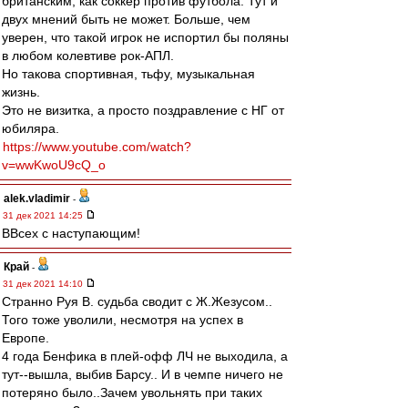
британским, как соккер против футбола. Тут и
двух мнений быть не может. Больше, чем
уверен, что такой игрок не испортил бы поляны
в любом колевтиве рок-АПЛ.
Но такова спортивная, тьфу, музыкальная
жизнь.
Это не визитка, а просто поздравление с НГ от
юбиляра.
https://www.youtube.com/watch?
v=wwKwoU9cQ_o
alek.vladimir
-
31 дек 2021 14:25
ВВсех с наступающим!
Край
-
31 дек 2021 14:10
Странно Руя В. судьба сводит с Ж.Жезусом..
Того тоже уволили, несмотря на успех в
Европе.
4 года Бенфика в плей-офф ЛЧ не выходила, а
тут--вышла, выбив Барсу.. И в чемпе ничего не
потеряно было..Зачем увольнять при таких