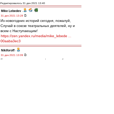
Редактировалось 31 дек 2021 13:40
Mike Lebedev
-
31 дек 2021 13:28
Из новогодних историй сегодня, пожалуй,
Случай в союзе театральных деятелей, ну и
всем с Наступающим!
https://zen.yandex.ru/media/mike_lebede ...
00aaba3ec3
Nikiforoff
-
31 дек 2021 13:09
Если мы, говорим о трансферах, то барриос
для, Спартака выглядит явно лучше пруцевых.
В крыльях советов это возможно правильно, в
этом лехаредквайт прав, но не в Спартаке.
Если не умеете готовить для основы своих, то
покупайте хакима зиеша, пока он стоит копейки
и с, удовольствием поехал бы, уверен на
зарплату, больше чем в аяксе в 10 раз. А потом
продавайте в челси за 50 лямов.
Черный плащ
-