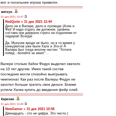
мог и посильнее игрока привезти..
митхун
-
31 дек 2021 13:47
RedQuite » 31 дек 2021 12:44
Дело не в Валере, дело в луковцах (Алек и
Фе)! И надо отдать им должное, уровень
состава они держали строго на отдалении от
лидеров! Всегда!
Да, Мукунок вроде не было, но в то время у
конкурентов уже были Халк и Это-о! А
Валера был тогда вполне честен: "Хотите
побед - болейте за зинит"...
Валере столько бабок Федун выделил хватило
на 10 лет другим. Имея такой состав
последние могли спокойно выигрывать
чемпионат. Как раз после Валеры Федун не
захотел больше тратить свои деньги..Бомжи
успели Халка купить до введения фейр плей.
Карелин
-
31 дек 2021 13:40
NewGamer » 31 дек 2021 10:58
Двенадцать - это не цифра. Это число.)