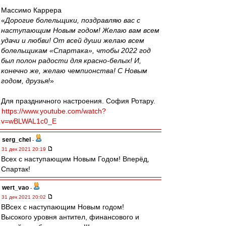
Массимо Каррера
«
Дорогие болельщики, поздравляю вас с
наступающим Новым годом! Желаю вам всем
удачи и любви! От всей души желаю всем
болельщикам «Спартака», чтобы 2022 год
был полон радости для красно-белых! И,
конечно же, желаю чемпионства! С Новым
годом, друзья!
»
Для праздничного настроения. София Ротару.
https://www.youtube.com/watch?
v=wBLWAL1c0_E
serg_chel
-
31 дек 2021 20:19
Всех с наступающим Новым Годом! Вперёд,
Спартак!
wert_vao
-
31 дек 2021 20:02
ВВсех с наступающим Новым годом!
Высокого уровня антител, финансового и