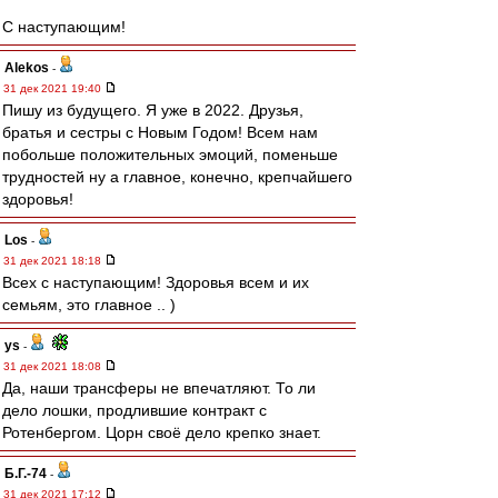
С наступающим!
Alekos
-
31 дек 2021 19:40
Пишу из будущего. Я уже в 2022. Друзья,
братья и сестры с Новым Годом! Всем нам
побольше положительных эмоций, поменьше
трудностей ну а главное, конечно, крепчайшего
здоровья!
Los
-
31 дек 2021 18:18
Всех с наступающим! Здоровья всем и их
семьям, это главное .. )
ys
-
31 дек 2021 18:08
Да, наши трансферы не впечатляют. То ли
дело лошки, продлившие контракт с
Ротенбергом. Цорн своё дело крепко знает.
Б.Г.-74
-
31 дек 2021 17:12