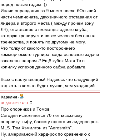
перед новым годом. ))
Иначе оправдания за 9 место после бОльшей
части чемпионата, двухзначного отставания от
лидера и второго места ( между прочем зону
ЛЧ), отставание от команды одного клуба,
которую тренирует и вовсе человек без опыта
тренерства, я понять по другому не могу.
Что толку от какого-то постороннего
коммерческого турнира, когда основные задачи
завалены напрочь? Ещё кубок Матч Тв в
копилку успехов данного сабжа добавьте.
Всех с наступающим! Надеюсь что следующий
год хоть в чем-то будет лучше, чем уходящий.
Карелин
-
31 дек 2021 14:31
Про опорников и Томов.
Сегодня исполняется 70 лет классному
опорнику, тьфу, басисту одного из лидеров рок-
MLS. Том Хэмилтон из "Aerosmith".
Ну, американский хард-рок по сравнению с