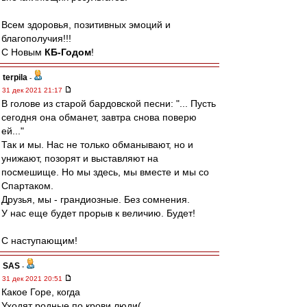
Всем здоровья, позитивных эмоций и
благополучия!!!
С Новым
КБ-Годом
!
terpila
-
31 дек 2021 21:17
В голове из старой бардовской песни: "... Пусть
сегодня она обманет, завтра снова поверю
ей..."
Так и мы. Нас не только обманывают, но и
унижают, позорят и выставляют на
посмешище. Но мы здесь, мы вместе и мы со
Спартаком.
Друзья, мы - грандиозные. Без сомнения.
У нас еще будет прорыв к величию. Будет!
С наступающим!
SAS
-
31 дек 2021 20:51
Какое Горе, когда
Уходят родные по крови люди(