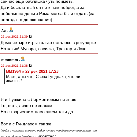
сейчас ещё баблишка чуть поиметь.
Да и бесплатный он не к нам пойдёт, а за
небольшие деньги Рома могла бы и отдать (за
полгода то до окончания)
Ал
-
27 дек 2021 21:39
Дома четыре игры только осталось в регулярке.
Но каких! Мусора, сосиска, Трактор и Локо.
mmmmm
-
27 дек 2021 21:38
BM1964 » 27 дек 2021 17:23
Марк, а ты что, Свена Гундлаха, что ли
знаешь?
Я и Пушкина с Лермонтовым не знаю.
То, есть, лично не знаком.
Но с творческим наследием таки да.
Вот и с Гундлахом так же.
"Когда у человека сломано ребро, он все передвижения совершает так
же, как ебутся дикобразы - АККУРАТНО."