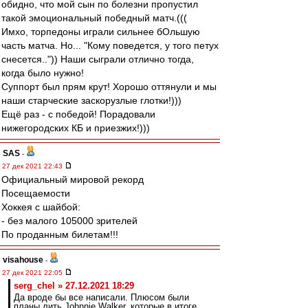
обидно, что мой сын по болезни пропустил
такой эмоциональный победный матч.(((
Имхо, торпедоны играли сильнее бОльшую
часть матча. Но... "Кому поведется, у того петух
снесется..")) Наши сыграли отлично тогда,
когда было нужно!
Суппорт был прям крут! Хорошо оттянули и мы
наши старческие заскорузлые глотки!)))
Ещё раз - с победой! Порадовали
нижегородских КБ и приезжих!)))
SAS
-
27 дек 2021 22:43
Официальный мировой рекорд
Посещаемости
Хоккея с шайбой:
- без малого 105000 зрителей
По проданным билетам!!!
visahouse
-
27 дек 2021 22:05
serg_chel » 27.12.2021 18:29
Да вроде бы все написали. Плюсом были
планы лить Johnnie Walker, которые в итоге