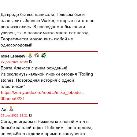
Да вроде бы все написали. Плюсом были
планы лить Johnnie Walker, которые в итоге не
реализовались. В последнем я был почти
уверен, т.к. о планах читал много лет назад.
Теоретически можно лить любой не
односолодовый.
Mike Lebedev
-
27 дек 2021 18:29
Брата Алекоса с днем рожденья!
Из околомузыкальной лирики сегодня "Rolling
stones. Новогодняя история с одной
пластинкой"
https://zen.yandex.ru/media/mike_lebede ...
00aeea022f
Ал
-
27 дек 2021 18:21
Сегодня играем в Нижнем ключевой матч в
борьбе за плей-офф. Победим - не отцепим,
но серьёзно отдалим прямого конкурента.