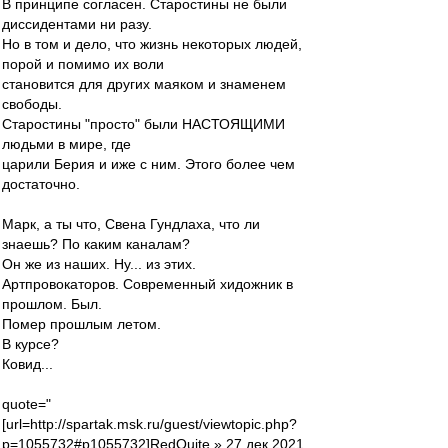
В принципе согласен. Старостины не были
диссидентами ни разу.
Но в том и дело, что жизнь некоторых людей,
порой и помимо их воли
становится для других маяком и знаменем
свободы.
Старостины "просто" были НАСТОЯЩИМИ
людьми в мире, где
царили Берия и иже с ним. Этого более чем
достаточно.
Марк, а ты что, Свена Гундлаха, что ли
знаешь? По каким каналам?
Он же из наших. Ну... из этих.
Артпровокаторов. Современный хидожник в
прошлом. Был.
Помер прошлым летом.
В курсе?
Ковид...
quote="
[url=http://spartak.msk.ru/guest/viewtopic.php?
p=1055732#p1055732]RedQuite » 27 дек 2021