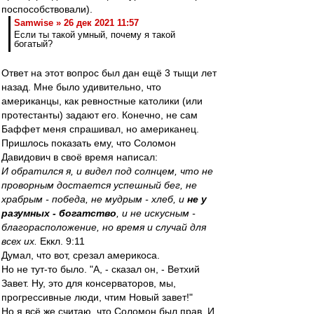
поспособствовали).
Samwise » 26 дек 2021 11:57
Если ты такой умный, почему я такой
богатый?
Ответ на этот вопрос был дан ещё 3 тыщи лет
назад. Мне было удивительно, что
американцы, как ревностные католики (или
протестанты) задают его. Конечно, не сам
Баффет меня спрашивал, но американец.
Пришлось показать ему, что Соломон
Давидович в своё время написал:
И обратился я, и видел под солнцем, что не
проворным достается успешный бег, не
храбрым - победа, не мудрым - хлеб, и
не у
разумных - богатство
, и не искусным -
благорасположение, но время и случай для
всех их.
Еккл. 9:11
Думал, что вот, срезал америкоса.
Но не тут-то было. "А, - сказал он, - Ветхий
Завет. Ну, это для консерваторов, мы,
прогрессивные люди, чтим Новый завет!"
Но я всё же считаю, что Соломон был прав. И,