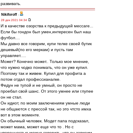
развивать.
Nikiforoff
-
28 дек 2021 04:34
И в качестве озорства к предыдущей мессаге...
Если бы гондон был умен,интересен был наш
футбол....
Мы давно все говорим, купи телке своей бутик
дешевый(по его меркам) и пусть там
управляет.....
Может? Конечно может.. Только мое мнение,
что нужно чодко понимать, что он уже купил.
Поэтому так и живем. Купил для профита а
потом отдал профессианалке.
Федун не тупой и не умный, он просто не
проебал свой шанс. От этого умнее или глупее
он не стал.
Он идиот, по моим заключениям умные люди
не общаются с прессой так, но это чтсто имха
вот в этом моменте.
Он обычный человек. Модет папа подсказал,
может мама, может еще что то . Но с
уверенностью можно говорить, что он зависим.