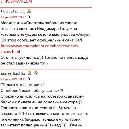
v=49i6KwVNELM
Черный плащ
-
27 дек 2021 23:27
Московский «Спартак» забрал из списка
отказов защитника Владимира Галузина,
который в текущем сезоне выступал за «Амур».
Об этом сообщает официальный сайт КХЛ.
https://www.championat.com/hockey/news- ...
kazov.html
О, опять "усилились")) Только не понял, когда
он стал защитником то?)
starry_kashka
-
27 дек 2021 23:12
"Только что со стадио."
С победой всех небезучастных!!!
Спокойно вписались на гостевой фанатский
балкон с билетами на основные сектора.))
Организовали мини-сектор из 3х малых
возраста 6-10 лет, включая моего московского
племянника (видимо, только ему из троих
засчитают полноценный "выезд"))).. Очень