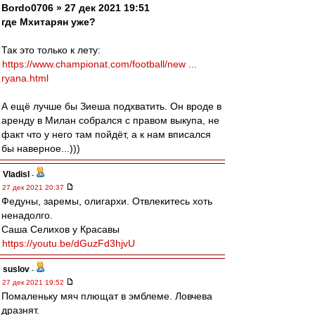
Bordo0706 » 27 дек 2021 19:51
где Мхитарян уже?
Так это только к лету:
https://www.championat.com/football/new ...
ryana.html
А ещё лучше бы Зиеша подхватить. Он вроде в
аренду в Милан собрался с правом выкупа, не
факт что у него там пойдёт, а к нам вписался
бы наверное...)))
Vladisl
-
27 дек 2021 20:37
Федуны, заремы, олигархи. Отвлекитесь хоть
ненадолго.
Саша Селихов у Красавы
https://youtu.be/dGuzFd3hjvU
suslov
-
27 дек 2021 19:52
Помаленьку мяч плющат в эмблеме. Ловчева
дразнят.