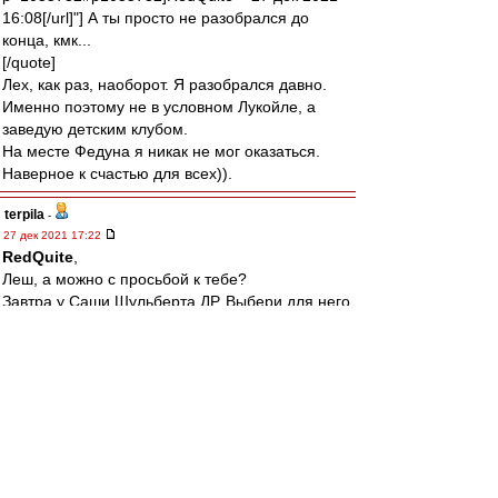
16:08[/url]"] А ты просто не разобрался до
конца, кмк...
[/quote]
Лех, как раз, наоборот. Я разобрался давно.
Именно поэтому не в условном Лукойле, а
заведую детским клубом.
На месте Федуна я никак не мог оказаться.
Наверное к счастью для всех)).
terpila
-
27 дек 2021 17:22
RedQuite
,
Леш, а можно с просьбой к тебе?
Завтра у Саши Шульберта ДР. Выбери для него
музыкальный привет на завтра, пожалуйста.
Даже если он не зайдет на ВВ, отправлю
ссылку Ире, она даст послушать.
Позже напишу о его нынешних
обстоятельствах.
МосфОлд
-
27 дек 2021 17:05
wert_vao » 27 дек 2021 16:52