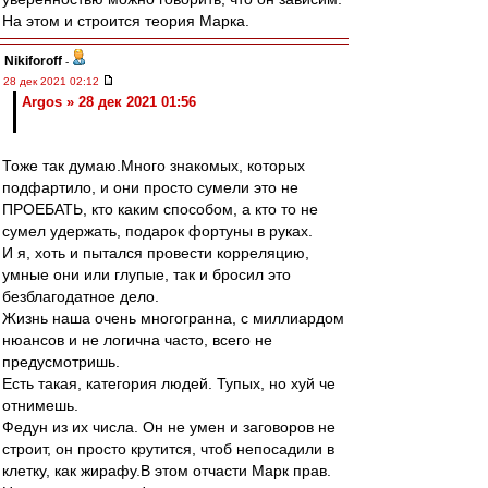
На этом и строится теория Марка.
Nikiforoff
-
28 дек 2021 02:12
Argos » 28 дек 2021 01:56
Тоже так думаю.Много знакомых, которых
подфартило, и они просто сумели это не
ПРОЕБАТЬ, кто каким способом, а кто то не
сумел удержать, подарок фортуны в руках.
И я, хоть и пытался провести корреляцию,
умные они или глупые, так и бросил это
безблагодатное дело.
Жизнь наша очень многогранна, с миллиардом
нюансов и не логична часто, всего не
предусмотришь.
Есть такая, категория людей. Тупых, но хуй че
отнимешь.
Федун из их числа. Он не умен и заговоров не
строит, он просто крутится, чтоб непосадили в
клетку, как жирафу.В этом отчасти Марк прав.