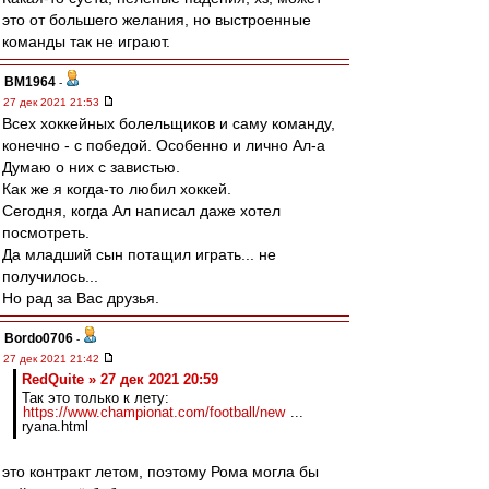
это от большего желания, но выстроенные
команды так не играют.
BM1964
-
27 дек 2021 21:53
Всех хоккейных болельщиков и саму команду,
конечно - с победой. Особенно и лично Ал-а
Думаю о них с завистью.
Как же я когда-то любил хоккей.
Сегодня, когда Ал написал даже хотел
посмотреть.
Да младший сын потащил играть... не
получилось...
Но рад за Вас друзья.
Bordo0706
-
27 дек 2021 21:42
RedQuite » 27 дек 2021 20:59
Так это только к лету:
https://www.championat.com/football/new
...
ryana.html
это контракт летом, поэтому Рома могла бы