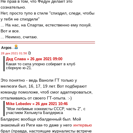
Не прав в том, что Федун делает это
сознательно.
Нет, просто тупо в стиле "спиздил, следи, чтобы
у тебя не спиздили"
... На нас, на Спартак, естественно ему похуй.
Вот и все.
... Неимхо, считаю.
Argos
-
28 дек 2021 01:56
Дед Слава » 26 дек 2021 09:00
Какая то сила упорно собирает в клуб
сборную ю-21.
Это понятно - ведь Ваноли ГТ только у
мелюзги был, 16, 17, 19 лет. Вот подбирают
команду помоложе, чтоб смог адаптироваться,
отталкиваясь от своего ГТ-опыта. :-)
Mike Lebedev » 26 дек 2021 10:46
"Мои любимые хоккеисты СССР, часть 2", с
участием Хельмута Балдериса
Балдерис вообще обалденный был. Мой
знакомый из Риги как-то даже у него
интервью
брал (правда, настоящие журналисты встрече