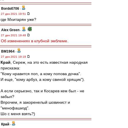
Bordo0706
-
27 дек 2021 19:51
где Мхитарян уже?
Alex Green
-
27 дек 2021 19:48
Об изменениях в клубной эмблеме
.
BM1964
-
27 дек 2021 19:19
Край
, Сереж, на это есть известная народная
присказка:
"Кому нравится поп, а кому попова дочка".
И еще, "кому арбуз, а кому свиной хрящик").
А если серьезно, так и Косарев кем был - не
забыл?
Впрочем, я закоренелый шовинист и
"менофашизд".
Шо с меня взять?)
Край
-