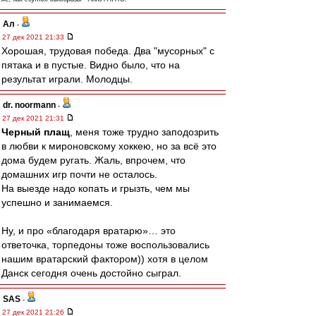
Ал
-
27 дек 2021 21:33
Хорошая, трудовая победа. Два "мусорных" с
пятака и в пустые. Видно было, что на
результат играли. Молодцы.
dr. noormann
-
27 дек 2021 21:31
Черный плащ
, меня тоже трудно заподозрить
в любви к мироновскому хоккею, но за всё это
дома будем ругать. Жаль, впрочем, что
домашних игр почти не осталось.
На выезде надо копать и грызть, чем мы
успешно и занимаемся.
Ну, и про «благодаря вратарю»… это
ответочка, торпедоны тоже воспользовались
нашим вратарский фактором)) хотя в целом
Данск сегодня очень достойно сыграл.
SAS
-
27 дек 2021 21:26