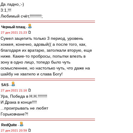
Да ладно,:-)
3:1,!!!
Любимый счёт,!!!!!!!!!!;
Черный плащ
-
27 дек 2021 21:23
Сумел зацепить только 3 период, уровень
хоккея, конечно, адовый(( а после того, как,
благодаря их вратарю, затолкали вторую, еще
ниже. Какие-то пробросы, попытки влезть в
зону в одно лицо, топедо было чуть
осмысленнее, но настолько чуть, что даже на
шайбу не хватило и слава Богу!
SAS
-
27 дек 2021 21:16
Ура, Победа в Н.Н.!!!!!!!!
И Драка в конце!!!!
...проигрывать не любят
Горьковчане?!
RedQuite
-
27 дек 2021 20:59