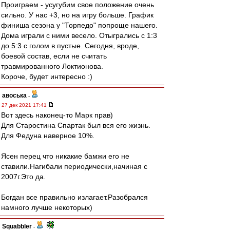
Проиграем - усугубим свое положение очень
сильно. У нас +3, но на игру больше. График
финиша сезона у "Торпедо" попроще нашего.
Дома играли с ними весело. Отыгрались с 1:3
до 5:3 с голом в пустые. Сегодня, вроде,
боевой состав, если не считать
травмированного Локтионова.
Короче, будет интересно :)
авоська
-
27 дек 2021 17:41
Вот здесь наконец-то Марк прав)
Для Старостина Спартак был вся его жизнь.
Для Федуна наверное 10%.
Ясен перец что никакие бамжи его не
ставили.Нагибали периодически,начиная с
2007г.Это да.
Богдан все правильно излагает.Разобрался
намного лучше некоторых)
Squabbler
-