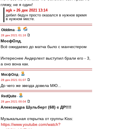
гляжу, не я один!
agk » 26 дек 2021 13:14
дебил бедун просто оказался в нужное время
в нужном месте.
Olddima
-
28 дек 2021 01:16
МосфОлд
,
Всё ожидаемо до матча было с манчестером
Интереснее Андерлехт выступил брали его - 3,
а оно вона как.
МосфОлд
-
28 дек 2021 01:07
До чего же звезда довела МЮ...
RedQuite
-
28 дек 2021 00:04
Александра Шульберт (68) с ДР!!!!
Музыкальная открытка от группы Kiss:
https://www.youtube.com/watch?