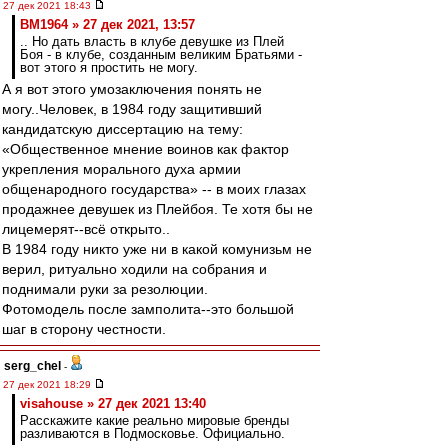
27 дек 2021 18:43
BM1964 » 27 дек 2021, 13:57
.. Но дать власть в клубе девушке из Плей
Боя - в клубе, созданным великим Братьями -
вот этого я простить не могу.
А я вот этого умозаключения понять не
могу..Человек, в 1984 году защитивший
кандидатскую диссертацию на тему:
«Общественное мнение воинов как фактор
укрепления морального духа армии
общенародного государства» -- в моих глазах
продажнее девушек из Плейбоя. Те хотя бы не
лицемерят--всё открыто..
В 1984 году никто уже ни в какой комунизьм не
верил, ритуально ходили на собрания и
поднимали руки за резолюции.
Фотомодель после замполита--это большой
шаг в сторону честности.
serg_chel
-
27 дек 2021 18:29
visahouse » 27 дек 2021 13:40
Расскажите какие реально мировые бренды
разливаются в Подмосковье. Официально.