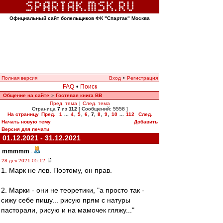
Официальный сайт болельщиков ФК "Спартак" Москва
Полная версия
Вход
•
Регистрация
FAQ
•
Поиск
Общение на сайте
Гостевая книга ВВ
»
Пред. тема
|
След. тема
Страница
7
из
112
[ Сообщений: 5558 ]
На страницу
Пред.
1
...
4
,
5
,
6
,
7
,
8
,
9
,
10
...
112
След.
Начать новую тему
Добавить
Версия для печати
01.12.2021 - 31.12.2021
mmmmm
-
28 дек 2021 05:12
1. Марк не лев. Поэтому, он прав.
2. Марки - они не теоретики, "а просто так -
сижу себе пишу... рисую прям с натуры
пасторали, рисую и на мамочек гляжу..."