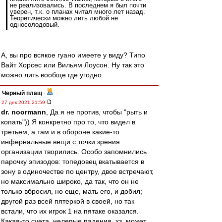
не реализовались. В последнем я был почти
уверен, т.к. о планах читал много лет назад.
Теоретически можно лить любой не
односолодовый.
А, вы про всякое гуано имеете у виду? Типо
Вайт Хорсес или Вильям Лоусон. Ну так это
можно лить вообще где угодно.
Черный плащ
-
27 дек 2021 21:59
dr. noormann
, Да я не против, чтобы "рыть и
копать")) Я конкретно про то, что видел в
третьем, а там и в обороне какие-то
инфернальные вещи с точки зрения
организации творились. Особо запомнились
парочку эпизодов: топедовец вкатывается в
зону в одиночестве по центру, двое встречают,
но максимально широко, да так, что он не
только вбросил, но еще, мать его, и добил;
другой раз всей пятеркой в своей, но так
встали, что их игрок 1 на пятаке оказался.
Какая-то суета, нелепые падения, хз, может