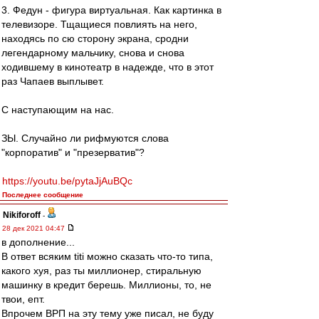
3. Федун - фигура виртуальная. Как картинка в
телевизоре. Тщащиеся повлиять на него,
находясь по сю сторону экрана, сродни
легендарному мальчику, снова и снова
ходившему в кинотеатр в надежде, что в этот
раз Чапаев выплывет.
С наступающим на нас.
ЗЫ. Случайно ли рифмуются слова
"корпоратив" и "презерватив"?
https://youtu.be/pytaJjAuBQc
Последнее сообщение
Nikiforoff
-
28 дек 2021 04:47
в дополнение...
В ответ всяким titi можно сказать что-то типа,
какого хуя, раз ты миллионер, стиральную
машинку в кредит берешь. Миллионы, то, не
твои, епт.
Впрочем ВРП на эту тему уже писал, не буду