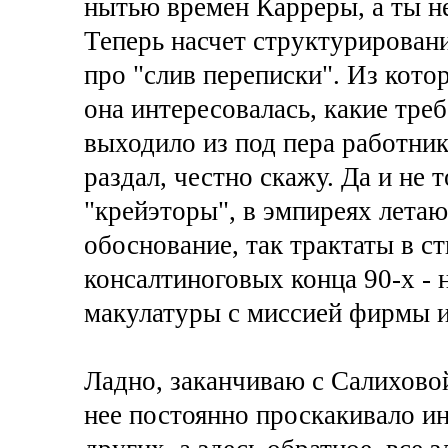
нытью времен Карреры, а ты н
Теперь насчет структурировани
про "слив переписки". Из кото
она интересовалась, какие треб
выходило из под пера работник
раздал, честно скажу. Да и не т
"крейэторы", в эмпиреях летаю
обоснование, так трактаты в с
консалтиноговых конца 90-х - 
макулатуры с миссией фирмы и
Ладно, заканчиваю с Салихово
нее постоянно проскакивало и