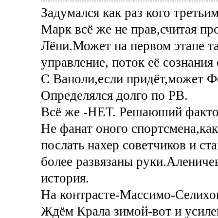
Задумался как раз кого третьим
Марк всё же не прав,считая пр
Лёни.Может на первом этапе та
управление, поток её сознания 
C Ваноли,если придёт,может Ф
Определялся долго по РВ.
Всё же -НЕТ. Решаюший фактор
Не фанат оного спортсмена,ка
послать нахер советчиков и ст
более развязаны руки.Алениче
история.
На контрасте-Массимо-Селихов
Ждём Крала зимой-вот и усиле