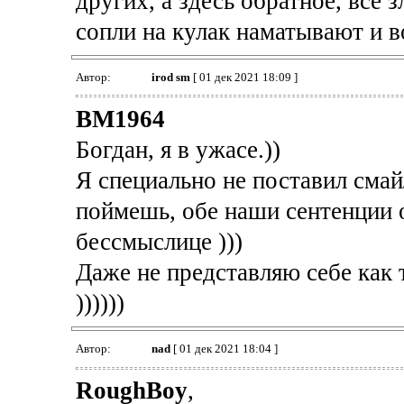
других, а здесь обратное, все з
сопли на кулак наматывают и во
Автор:
irod sm
[ 01 дек 2021 18:09 ]
BM1964
Богдан, я в ужасе.))
Я специально не поставил смай
поймешь, обе наши сентенции о
бессмыслице )))
Даже не представляю себе как 
))))))
Автор:
nad
[ 01 дек 2021 18:04 ]
RoughBoy
,