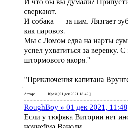
И что бы вы думали? Припусти
сверкают.
И собака — за ним. Лязгает зуб
как паровоз.
Мы с Ломом едва на нарты суме
успел ухватиться за веревку. С
штормового якоря."
"Приключения капитана Врунге
Автор:
Край
[ 01 дек 2021 18:42 ]
RoughBoy » 01 дек 2021, 11:48
Если у тюфяка Витории нет инс
ноунейма Ваноли..