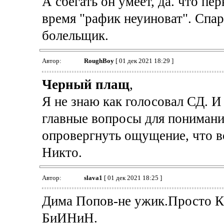
А сбегать он умеет, да. что пе
время "рафик неуиноват". Спарт
болельщик.
Автор:
RoughBoy
[ 01 дек 2021 18:29 ]
Черный плащ
,
Я не знаю как голосовал СД. И
главные вопросы для понимани
опровергнуть ощущение, что в
Никто.
Автор:
slava1
[ 01 дек 2021 18:25 ]
Дима Попов-не ужик.Просто Ка
БиИНиН.