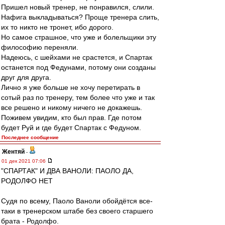
Пришел новый тренер, не понравился, слили.
Нафига выкладываться? Проще тренера слить,
их то никто не тронет, ибо дорого.
Но самое страшное, что уже и болельщики эту
философию переняли.
Надеюсь, с шейхами не срастется, и Спартак
останется под Федунами, потому они созданы
друг для друга.
Лично я уже больше не хочу перетирать в
сотый раз по тренеру, тем более что уже и так
все решено и никому ничего не докажешь.
Поживем увидим, кто был прав. Где потом
будет Руй и где будет Спартак с Федуном.
Последнее сообщение
Жентяй
-
01 дек 2021 07:06
"СПАРТАК" И ДВА ВАНОЛИ: ПАОЛО ДА,
РОДОЛФО НЕТ
Судя по всему, Паоло Ваноли обойдётся все-
таки в тренерском штабе без своего старшего
брата - Родолфо.