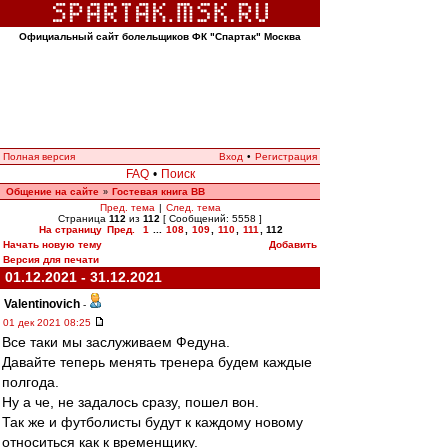
Официальный сайт болельщиков ФК "Спартак" Москва
Полная версия
Вход
•
Регистрация
FAQ
•
Поиск
Общение на сайте
Гостевая книга ВВ
»
Пред. тема
|
След. тема
Страница
112
из
112
[ Сообщений: 5558 ]
На страницу
Пред.
1
...
108
,
109
,
110
,
111
,
112
Начать новую тему
Добавить
Версия для печати
01.12.2021 - 31.12.2021
Valentinovich
-
01 дек 2021 08:25
Все таки мы заслуживаем Федуна.
Давайте теперь менять тренера будем каждые
полгода.
Ну а че, не задалось сразу, пошел вон.
Так же и футболисты будут к каждому новому
относиться как к временщику.