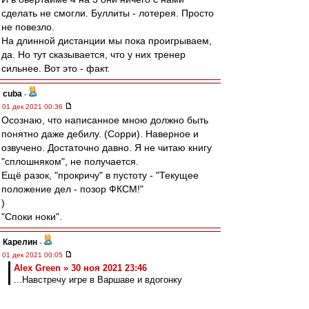
сделать не смогли. Буллиты - лотерея. Просто
не повезло.
На длинной дистанции мы пока проигрываем,
да. Но тут сказывается, что у них тренер
сильнее. Вот это - факт.
cuba
-
01 дек 2021 00:36
Осознаю, что написанное мною должно быть
понятно даже дебилу. (Сорри). Наверное и
озвучено. Достаточно давно. Я не читаю книгу
"сплошняком", не получается.
Ещё разок, "прокричу" в пустоту - "Текущее
положение дел - позор ФКСМ!"
)
"Споки ноки".
Карелин
-
01 дек 2021 00:05
Alex Green » 30 ноя 2021 23:46
...Навстречу игре в Варшаве и вдогонку
обзору встречи между "Легией" и "
Ягеллонией":