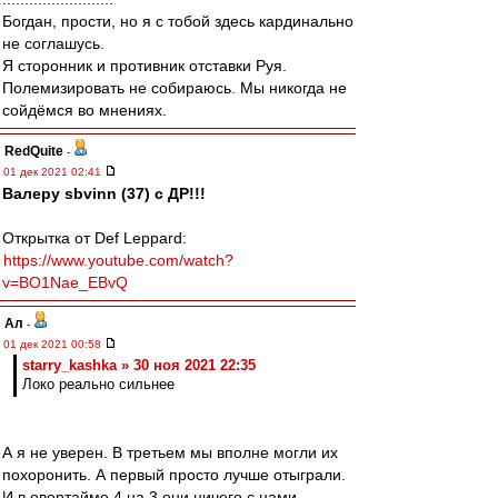
Богдан, прости, но я с тобой здесь кардинально
не соглашусь.
Я сторонник и противник отставки Руя.
Полемизировать не собираюсь. Мы никогда не
сойдёмся во мнениях.
RedQuite
-
01 дек 2021 02:41
Валеру sbvinn (37) с ДР!!!
Открытка от Def Leppard:
https://www.youtube.com/watch?
v=BO1Nae_EBvQ
Ал
-
01 дек 2021 00:58
starry_kashka » 30 ноя 2021 22:35
Локо реально сильнее
А я не уверен. В третьем мы вполне могли их
похоронить. А первый просто лучше отыграли.
И в овертайме 4 на 3 они ничего с нами