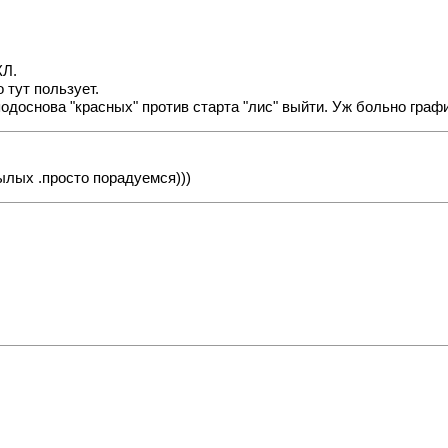
КЛ.
 тут пользует.
подоснова "красных" против старта "лис" выйти. Уж больно гра
ылых .просто порадуемся)))