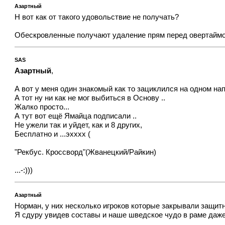
Азартный
Н вот как от такого удовольствие не получать?
Обескровленные получают удаление прям перед овертаймом
SAS
Азартный
,
А вот у меня один знакомый как то зациклился на одном на
А тот ну ни как не мог выбиться в Основу ..
Жалко просто...
А тут вот ещё Ямайца подписали ..
Не ужели так и уйдет, как и 8 других,
Бесплатно и ...эхххх (
"Рекбус. Кроссворд"(Жванецкий/Райкин)
...-:)))
Азартный
Норман, у них несколько игроков которые закрывали защитну
Я сдуру увидев составы и наше шведское чудо в раме даже 