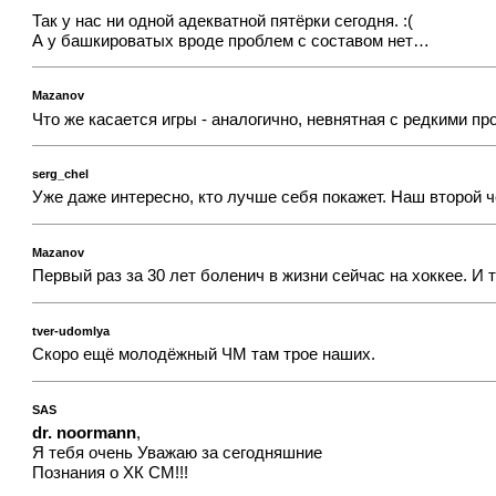
Так у нас ни одной адекватной пятёрки сегодня. :(
А у башкироватых вроде проблем с составом нет…
Mazanov
Что же касается игры - аналогично, невнятная с редкими пр
serg_chel
Уже даже интересно, кто лучше себя покажет. Наш второй 
Mazanov
Первый раз за 30 лет боленич в жизни сейчас на хоккее. И т
tver-udomlya
Скоро ещё молодёжный ЧМ там трое наших.
SAS
dr. noormann
,
Я тебя очень Уважаю за сегодняшние
Познания о ХК СМ!!!
....