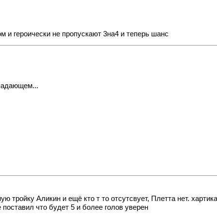
 и героически не пропускают 3на4 и теперь шанс
падающем...
ю тройку Аликин и ещё кто т то отсутсвует, Плетта нет. хартика
поставил что будет 5 и более голов уверен