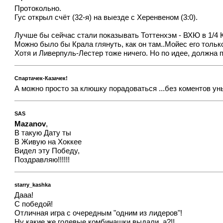
Протокольно.
Гус открыл счёт (32-я) на выезде с Херенвеном (3:0).
Лучше бы сейчас стали показывать Тоттенхэм - ВХЮ в 1/4 
Можно было бы Крала глянуть, как он там..Мойес его только
Хотя и Ливерпуль-Лестер тоже ничего. Но по идее, должна 
Спартачек-Казачек!
А можно просто за клюшку порадоваться ...без коментов ун
SAS
Mazanov
,
В такую Дату ты
В Живую на Хоккее
Видел эту Победу,
Поздравляю!!!!!!
starry_kashka
Дааа!
С победой!
Отличная игра с очередным "одним из лидеров"!
Ну какие же голевые комбинашки выдали, а?!!