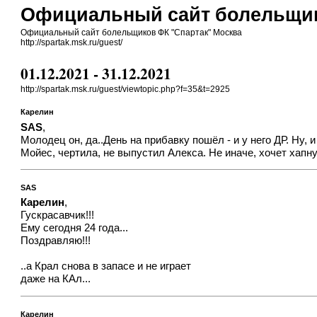
Официальный сайт болельщик
Официальный сайт болельщиков ФК "Спартак" Москва
http://spartak.msk.ru/guest/
01.12.2021 - 31.12.2021
http://spartak.msk.ru/guest/viewtopic.php?f=35&t=2925
Карелин
SAS
,
Молодец он, да..День на прибавку пошёл - и у него ДР. Ну, 
Мойес, чертила, не выпустил Алекса. Не иначе, хочет хапну
SAS
Карелин
,
Гускрасавчик!!!
Ему сегодня 24 года...
Поздравляю!!!
..а Крал снова в запасе и не играет
даже на КАл...
Карелин