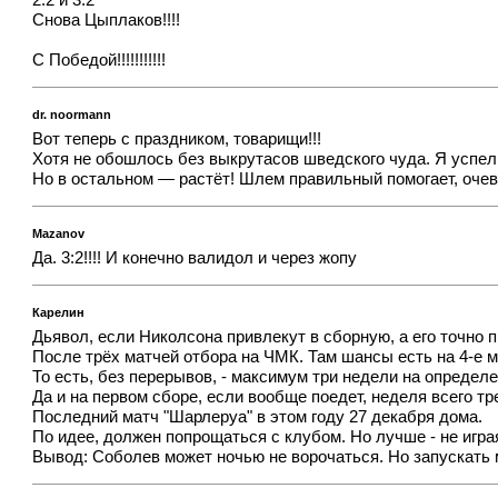
2:2 и 3:2
Снова Цыплаков!!!!
С Победой!!!!!!!!!!!
dr. noormann
Вот теперь с праздником, товарищи!!!
Хотя не обошлось без выкрутасов шведского чуда. Я успел и
Но в остальном — растёт! Шлем правильный помогает, очев
Mazanov
Да. 3:2!!!! И конечно валидол и через жопу
Карелин
Дьявол, если Николсона привлекут в сборную, а его точно 
После трёх матчей отбора на ЧМК. Там шансы есть на 4-е ме
То есть, без перерывов, - максимум три недели на определ
Да и на первом сборе, если вообще поедет, неделя всего тр
Последний матч "Шарлеруа" в этом году 27 декабря дома.
По идее, должен попрощаться с клубом. Но лучше - не играя
Вывод: Соболев может ночью не ворочаться. Но запускать мо