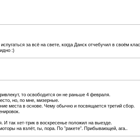
спугаться за всё на свете, когда Данск отчебучил в своём клас
идно :)
привлекут, то освободится он не раньше 4 февраля.
сто, но, по мне, мизерные.
ение места в основе. Чему обычно и посвящается третий сбор.
енировок.
. И так хет-трик в воскресенье положил на выезде.
торы на взлёт, гы, пора. По "ракете". Прибывающей, ага..