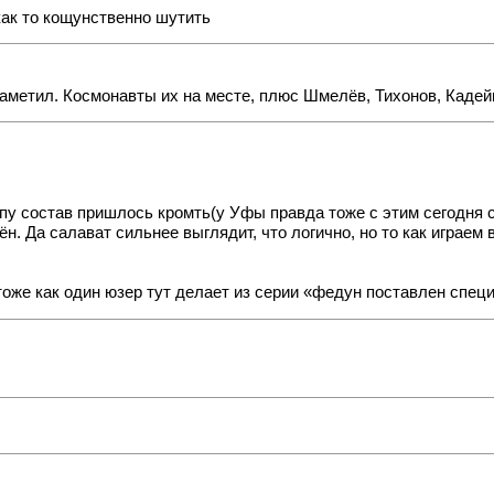
как то кощунственно шутить
 заметил. Космонавты их на месте, плюс Шмелёв, Тихонов, Кадей
пу состав пришлось кромть(у Уфы правда тоже с этим сегодня сл
. Да салават сильнее выглядит, что логично, но то как играем 
тоже как один юзер тут делает из серии «федун поставлен спец