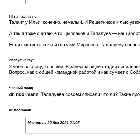
Што сказать…
Талант у Ильи, конечно, немалый. И Решетников Илью уваж
А так я тоже считаю, что Цыплаков и Талалуев — наш золот
Если смотреть хоккей глазами Миронова, Талалуеву очень н
ZhenyaSinitsyn
Ямаец, к слову, хороший. В завершающей стадии посильнее
Вопрос, как с общей командной работой и как сумеет с Соб
Черный плащ
dr. noormann
, Талалуева совсем списали что ли? Такие про
dr. noormann
Mazanov » 22 дек 2021 21:05