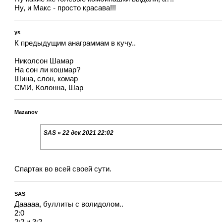
Ну, и Макс - просто красава!!!
ys
К предыдущим анаграммам в кучу..
Николсон Шамар
На сон ли кошмар?
Шина, слон, комар
СМИ, Колонна, Шар
Mazanov
SAS » 22 дек 2021 22:02
Спартак во всей своей сути.
SAS
Дааааа, буллиты с волидолом..
2:0