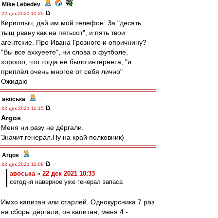
Mike Lebedev
-
22 дек 2021 11:20
Кириллыч, дай им мой телефон. За "десять
тыщ рвану как на пятьсот", и пять твои
агентские. Про Ивана Грозного и опричнину?
"Вы все аххуеете", ни слова о футболе,
хорошо, что тогда не было интернета, "и
приплёл очень многое от себя лично"
Ожидаю
авоська
-
22 дек 2021 11:15
Argos
,
Меня ни разу не дёргали.
Значит генерал.Ну на край полковник)
Argos
-
22 дек 2021 11:08
авоська » 22 дек 2021 10:33
сегодня наверное уже генерал запаса
Имхо капитан или старлей. Однокурсника 7 раз
на сборы дёргали, он капитан, меня 4 -