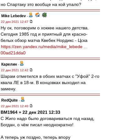
но Спартаку это вообще на кой упало?
Mike Lebedev
-
22 дек 2021 12:47
Ну ок, поговорим о хоккее нашего детства.
Сегодня 1985 год и приятный для красно-
белых обзор матча Квебек Нордикс - Цска
https://zen.yandex.ru/media/mike_lebede ...
00ad21dda0
Карелин
-
22 дек 2021 12:42
Шарам отметился в обоих матчах с "Уфой" 2-го
квала ЛЕ в 18-м. В концовках выходил на
замену.
RedQuite
-
22 дек 2021 12:40
BM1964 » 22 дек 2021 12:33
С Жиго надо было договариваться год назад,
Богдан, о чём писал неоднократно!
А теперь уж поздно, теперь впору