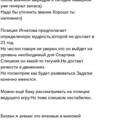
уже генерал запаса)
Надо бы уточнить звание.Хорошо ты
напомнил)
Позиция Игнатова предполагает
определенную мудрость,которой не достает в
21 год.
Но честно говоря не уверен,что он выйдет на
уровень необходимый для Спартака.
Слишком он какой-то тягучий.Не достает
резкости в движениях.
Но посмотрим как будет развиваться.Задатки
конечно имеются.
Можно ещё Баку рассматривать на позиции
ведущего игру.Но тоже слишком нестабилен.
Богдан,я думаю это впервые в мировой
практике.
Назначить тренера и начать плавить его с
первого тура.