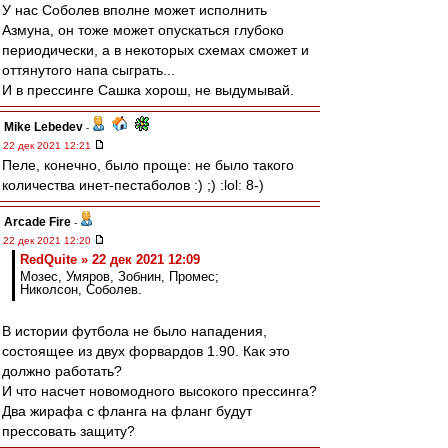
У нас Соболев вполне может исполнить
Азмуна, он тоже может опускаться глубоко
периодически, а в некоторых схемах сможет и
оттянутого напа сыграть...
И в прессинге Сашка хорош, не выдумывай.
Mike Lebedev
-
22 дек 2021 12:21
Пеле, конечно, было проще: не было такого
количества инет-пестаболов :) ;) :lol: 8-)
Arcade Fire
-
22 дек 2021 12:20
RedQuite » 22 дек 2021 12:09
Мозес, Умяров, Зобнин, Промес;
Николсон, Соболев.
В истории футбола не было нападения,
состоящее из двух форвардов 1.90. Как это
должно работать?
И что насчет новомодного высокого прессинга?
Два жирафа с фланга на фланг будут
прессовать защиту?