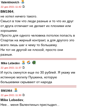
Valentinovich
-
22 дек 2021 11:42
BM1964
,
не хотел ничего такого.
Смысл в том что люди разные и то что их друг
от друга отличает не делает их плохими или
хорошими.
Просто для одного человека потолок попасть в
Спартак на жирный контракт, а для другого это
всего лишь шаг к чему то большему.
Ни тот не другой не плохой, просто они
разные.
Mike Lebedev
-
22 дек 2021 11:37
И пусть скинутся еще по 30 рублей. Я укажу им
истинную могилу Пушкина, которую
большевики скрывают от народа
BM1964
-
22 дек 2021 11:30
Mike Lebedev
,
Нее... меня Валентиныч пристыдил...