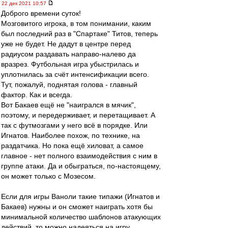
22 дек 2021 10:57
Доброго времени суток!
Мозговитого игрока, в том понимании, каким
был последний раз в "Спартаке" Титов, теперь
уже не будет. Не дадут в центре перед
радиусом раздавать направо-налево да
вразрез. Футбольная игра убыстрилась и
уплотнилась за счёт интенсификации всего.
Тут, пожалуй, поднятая голова - главный
фактор. Как и всегда.
Вот Бакаев ещё не "наигрался в мячик",
поэтому, и передерживает, и перетащивает. А
так с футмозгами у него всё в порядке. Или
Игнатов. Наиболее похож, по технике, на
раздатчика. Но пока ещё хиловат, а самое
главное - нет полного взаимодействия с ним в
группе атаки. Да и обыграться, по-настоящему,
он может только с Мозесом.
Если для игры Ваноли такие типажи (Игнатов и
Бакаев) нужны и он сможет наиграть хотя бы
минимальной количество шаблонов атакующих
действий, то можно надеяться на игру.