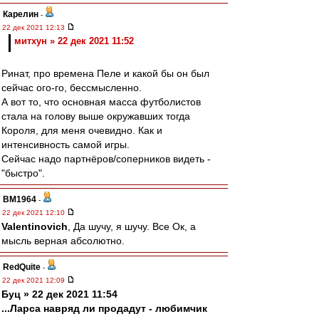
Карелин
-
22 дек 2021 12:13
митхун » 22 дек 2021 11:52
Ринат, про времена Пеле и какой бы он был
сейчас ого-го, бессмысленно.
А вот то, что основная масса футболистов
стала на голову выше окружавших тогда
Короля, для меня очевидно. Как и
интенсивность самой игры.
Сейчас надо партнёров/соперников видеть -
"быстро".
BM1964
-
22 дек 2021 12:10
Valentinovich
, Да шучу, я шучу. Все Ок, а
мысль верная абсолютно.
RedQuite
-
22 дек 2021 12:09
Буц » 22 дек 2021 11:54
...Ларса навряд ли продадут - любимчик