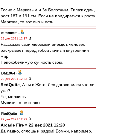
Тосно с Марковым и Зе Болотным. Типаж один,
рост 187 и 191 см. Если не придираться к росту
Маркова, то вот оно и есть.
mmmmm
-
22 дек 2021 12:37
Рассказав свой любимый анекдот, человек
раскрывает перед тобой личный внутренний
мир.
Непокобелимую сучность свою.
BM1964
-
22 дек 2021 12:33
RedQuite
, А ты с Жиго, Лех договорился что ли
уже?
Че, молчишь.
Мужики-то не знают.
RedQuite
-
22 дек 2021 12:29
Arcade Fire » 22 дек 2021 12:20
Да ладно, сплошь и рядом! Бомжи, например.