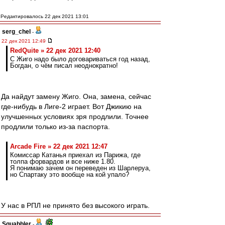
Редактировалось 22 дек 2021 13:01
serg_chel
-
22 дек 2021 12:49
RedQuite » 22 дек 2021 12:40
С Жиго надо было договариваться год назад,
Богдан, о чём писал неоднократно!
Да найдут замену Жиго. Она, замена, сейчас
где-нибудь в Лиге-2 играет. Вот Джикию на
улучшенных условиях зря продлили. Точнее
продлили только из-за паспорта.
Arcade Fire » 22 дек 2021 12:47
Комиссар Катанья приехал из Парижа, где
толпа форвардов и все ниже 1.80.
Я понимаю зачем он переведен из Шарлеруа,
но Спартаку это вообще на кой упало?
У нас в РПЛ не принято без высокого играть.
Squabbler
-