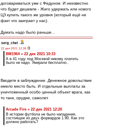
договариваться уже с Федуном. И неизвестно
что будет дешевле - Жиго удержать или нового
ЦЗ купить такого же уровня (который ещё не
факт что заиграет у нас).
Думать надо было раньше...
serg_chel
-
22 дек 2021 12:38
BM1964 » 22 дек 2021 10:33
А в 41 году под Москвой никому платить
было не надо. Умирали бесплатно..
Вводите в заблуждение. Денежное довольствие
имело место быть. И отдельные выплаты за
уничтоженный особо ценный объект врага, как
то танк, орудие, самолет.
Arcade Fire » 22 дек 2021 12:20
В истории футбола не было нападения,
состоящее из двух форвардов 1.90. Как это
должно работать?