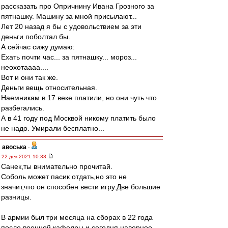
рассказать про Опричнину Ивана Грозного за
пятнашку. Машину за мной присылают...
Лет 20 назад я бы с удовольствием за эти
деньги поболтал бы.
А сейчас сижу думаю:
Ехать почти час... за пятнашку... мороз...
неохотаааа....
Вот и они так же.
Деньги вещь относительная.
Наемникам в 17 веке платили, но они чуть что
разбегались.
А в 41 году под Москвой никому платить было
не надо. Умирали бесплатно...
авоська
-
22 дек 2021 10:33
Санек,ты внимательно прочитай.
Соболь может пасик отдать,но это не
значит,что он способен вести игру.Две большие
разницы.
В армии был три месяца на сборах в 22 года
после военной кафедры и сегодня наверное