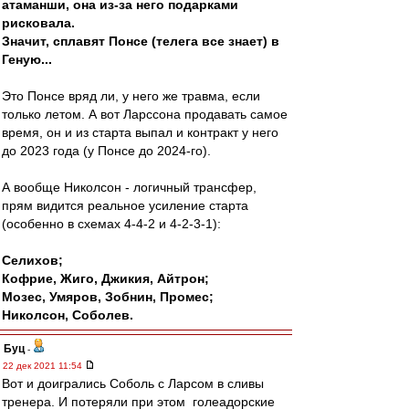
атаманши, она из-за него подарками
рисковала.
Значит, сплавят Понсе (телега все знает) в
Геную...
Это Понсе вряд ли, у него же травма, если
только летом. А вот Ларссона продавать самое
время, он и из старта выпал и контракт у него
до 2023 года (у Понсе до 2024-го).
А вообще Николсон - логичный трансфер,
прям видится реальное усиление старта
(особенно в схемах 4-4-2 и 4-2-3-1):
Селихов;
Кофрие, Жиго, Джикия, Айтрон;
Мозес, Умяров, Зобнин, Промес;
Николсон, Соболев.
Буц
-
22 дек 2021 11:54
Вот и доигрались Соболь с Ларсом в сливы
тренера. И потеряли при этом голеадорские