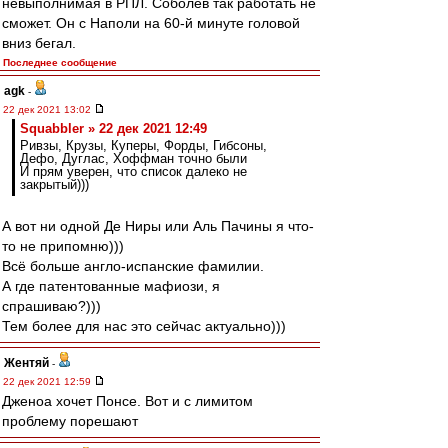
невыполнимая в РПЛ. Соболев так работать не
сможет. Он с Наполи на 60-й минуте головой
вниз бегал.
Последнее сообщение
agk
-
22 дек 2021 13:02
Squabbler » 22 дек 2021 12:49
Ривзы, Крузы, Куперы, Форды, Гибсоны,
Дефо, Дуглас, Хоффман точно были
И прям уверен, что список далеко не
закрытый)))
А вот ни одной Де Ниры или Аль Пачины я что-
то не припомню)))
Всё больше англо-испанские фамилии.
А где патентованные мафиози, я
спрашиваю?)))
Тем более для нас это сейчас актуально)))
Жентяй
-
22 дек 2021 12:59
Дженоа хочет Понсе. Вот и с лимитом
проблему порешают