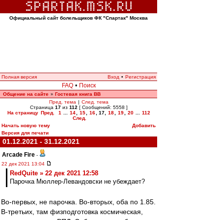
Официальный сайт болельщиков ФК "Спартак" Москва
Полная версия
Вход
•
Регистрация
FAQ
•
Поиск
Общение на сайте
Гостевая книга ВВ
»
Пред. тема
|
След. тема
Страница
17
из
112
[ Сообщений: 5558 ]
На страницу
Пред.
1
...
14
,
15
,
16
,
17
,
18
,
19
,
20
...
112
След.
Начать новую тему
Добавить
Версия для печати
01.12.2021 - 31.12.2021
Arcade Fire
-
22 дек 2021 13:04
RedQuite » 22 дек 2021 12:58
Парочка Мюллер-Левандовски не убеждает?
Во-первых, не парочка. Во-вторых, оба по 1.85.
В-третьих, там физподготовка космическая,