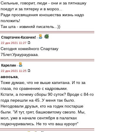
Сильные, говорит, люди - они и за пятнашку
поедут и за пятерку и в мороз...
Ради просвящения юношества жизнь надо
положить!
Так шта - извиняй писатель...))
Спартачек-Казачек!
-
22 дек 2021 11:27
Сегодня хоккейного Спартаку
75лет.Ураураурааа.
Карелин
-
22 дек 2021 11:25
авоська
,
Тоже думаю, что не выше капитана. И то за
глаза, по сравнению с кадровыми.
Кстати, а почему сборы 90 суток? Вроде с 84-го
года перешли на 45..У меня так было.
Негодовали друзья, кто на годик постарше
были. "И тут, грят, башковитому свезло. Мы,
мол, уже в начале сентября в палатках
подкочуривались. Не то что ваш курорт"