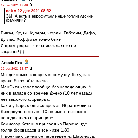
22 дек 2021 12:49
agk » 22 дек 2021 08:52
ЗЫ. А есть в еврофутболе ещё голливудские
фамилии?
Ривзы, Крузы, Куперы, Форды, Гибсоны, Дефо,
Дуглас, Хоффман точно были
И прям уверен, что список далеко не
закрытый)))
Arcade Fire
-
22 дек 2021 12:47
Мы движемся к современному футболу, как
вроде было объявлено.
МанСити играет вообще без нападающих. У
них в запасе со времен Джеко (10 лет назад)
нет высокого форварда.
Как и у Барселоны со времен Ибрагимовича.
Ливерпуль тоже лет 10 не имеет высокого
нападающего в принципе.
Комиссар Катанья приехал из Парижа, где
толпа форвардов и все ниже 1.80.
Я понимаю зачем он переведен из Шарлеруа,