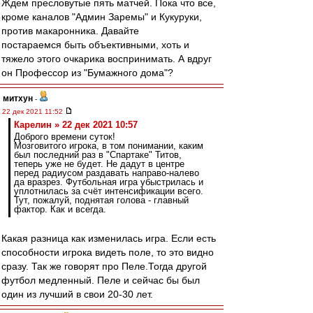
Ждем пресловутые пять матчей. Пока что все,
кроме каналов "Админ Заремы" и Кукуруки,
против макаронника. Давайте
постараемся быть объективными, хоть и
тяжело этого очкарика воспринимать. А вдруг
он Профессор из "Бумажного дома"?
митхун
-
22 дек 2021 11:52
Карелин » 22 дек 2021 10:57
Доброго времени суток!
Мозговитого игрока, в том понимании, каким
был последний раз в "Спартаке" Титов,
теперь уже не будет. Не дадут в центре
перед радиусом раздавать направо-налево
да вразрез. Футбольная игра убыстрилась и
уплотнилась за счёт интенсификации всего.
Тут, пожалуй, поднятая голова - главный
фактор. Как и всегда.
Какая разница как изменилась игра. Если есть
способности игрока видеть поле, то это видно
сразу. Так же говорят про Пеле.Тогда другой
футбол медленный. Пеле и сейчас бы был
один из лучший в свои 20-30 лет.