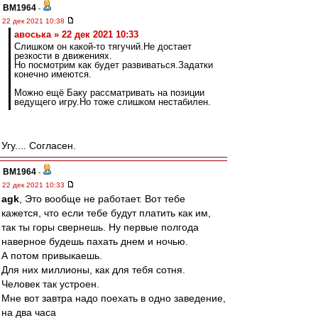
BM1964
-
22 дек 2021 10:38
авоська » 22 дек 2021 10:33
Слишком он какой-то тягучий.Не достает
резкости в движениях.
Но посмотрим как будет развиваться.Задатки
конечно имеются.
Можно ещё Баку рассматривать на позиции
ведущего игру.Но тоже слишком нестабилен.
Угу.... Согласен.
BM1964
-
22 дек 2021 10:33
agk
, Это вообще не работает. Вот тебе
кажется, что если тебе будут платить как им,
так ты горы свернешь. Ну первые полгода
наверное будешь пахать днем и ночью.
А потом привыкаешь.
Для них миллионы, как для тебя сотня.
Человек так устроен.
Мне вот завтра надо поехать в одно заведение,
на два часа