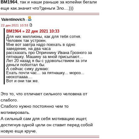
BM1964
, так и наши раньше за копейки бегали
еще как.значит что?деньги Зло....)))
Valentinovich
-
22 дек 2021 10:53
BM1964 » 22 дек 2021 10:33
Для них миллионы, как для тебя сотня.
Человек так устроен.
Мне вот завтра надо поехать в одно
заведение, на два часа
рассказать про Опричнину Ивана Грозного за
пятнашку. Машину за мной присылают...
Лет 20 назад я бы с удовольствием за эти
деньги поболтал бы.
А сейчас сижу думаю:
Ехать почти час... за пятнашку... мороз...
неохотаааа....
Вот и они так же.
Это то, что отличает сильного человека от
слабого.
Слабого нужно постоянно чем то
мотивировать.
А сильный сам для себя мотивацию ищет,
достигнув одной цели он ставит перед собой
новую еще круче.