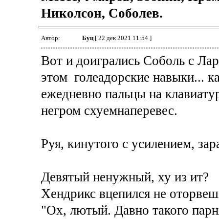
Николсон, Соболев.
Автор:
Буц
[ 22 дек 2021 11:54 ]
Вот и доигрались Соболь с Лар
этом голеадорские навыки... к
ежедневно пальцы на клавиатур
негром схуемнаперевес.
Руя, кинутого с усилением, зар
Девятый ненужный, ху из ит?
Хендрикс вцепился не оторвешь
"Ох, лютый. Давно такого парн