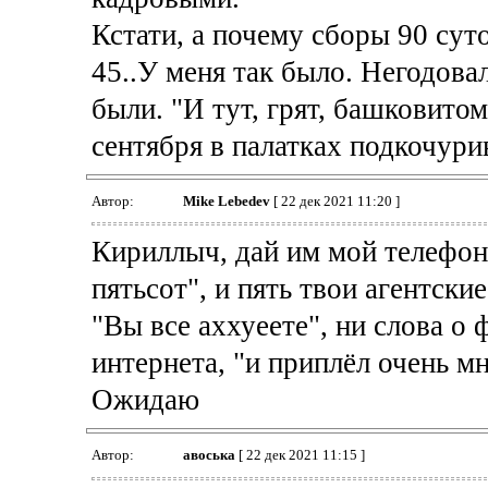
Кстати, а почему сборы 90 сут
45..У меня так было. Негодова
были. "И тут, грят, башковитом
сентября в палатках подкочури
Автор:
Mike Lebedev
[ 22 дек 2021 11:20 ]
Кириллыч, дай им мой телефон.
пятьсот", и пять твои агентск
"Вы все аххуеете", ни слова о 
интернета, "и приплёл очень мн
Ожидаю
Автор:
авоська
[ 22 дек 2021 11:15 ]