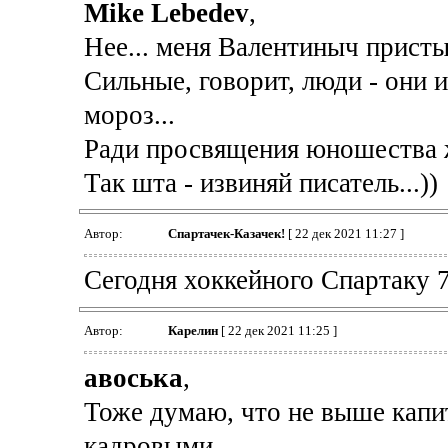
Mike Lebedev
,
Нее... меня Валентиныч присты
Сильные, говорит, люди - они и
мороз...
Ради просвящения юношества 
Так шта - извиняй писатель...))
Автор:
Спартачек-Казачек!
[ 22 дек 2021 11:27 ]
Сегодня хоккейного Спартаку 7
Автор:
Карелин
[ 22 дек 2021 11:25 ]
авоська
,
Тоже думаю, что не выше капит
кадровыми.