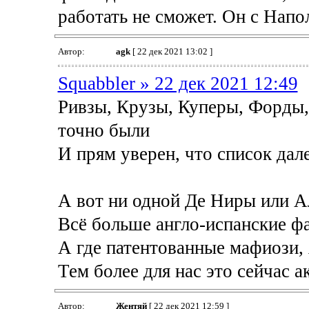
работать не сможет. Он с Напол
Автор:
agk
[ 22 дек 2021 13:02 ]
Squabbler » 22 дек 2021 12:49
Ривзы, Крузы, Куперы, Форды,
точно были
И прям уверен, что список дал
А вот ни одной Де Ниры или А
Всё больше англо-испанские ф
А где патентованные мафиози, 
Тем более для нас это сейчас а
Автор:
Жентяй
[ 22 дек 2021 12:59 ]