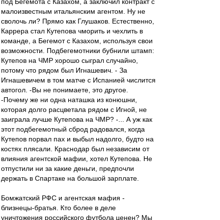
под Бегемота с Казахом, а заключил контракт с
малоизвестным итальянским агентом. Ну не
сволочь ли? Прямо как Глушаков. Естественно,
Каррера стал Кутепова чморить и чехлить в
команде, а Бегемот с Казахом, используя свои
возможности. Подбегемотники бубнили штамп:
Кутепов на ЧМР хорошо сыграл случайно,
потому что рядом был Игнашевич. - За
Игнашевичем в том матче с Испанией числится
автогол. -Вы не понимаете, это другое.
-Почему же ни одна наташка из конюшни,
которая долго расцветала рядом с Игной, не
заиграла лучше Кутепова на ЧМР? -... А уж как
этот подбегемотный сброд радовался, когда
Кутепов порвал пах и выбыл надолго, будто на
костях плясали. Краснодар был независим от
влияния агентской мафии, хотел Кутепова. Не
отпустили ни за какие деньги, предпочли
держать в Спартаке на большой зарплате.
Бомжатский РФС и агентская мафия -
близнецы-братья. Кто более в деле
уничтожения российского футбола ценен? Мы