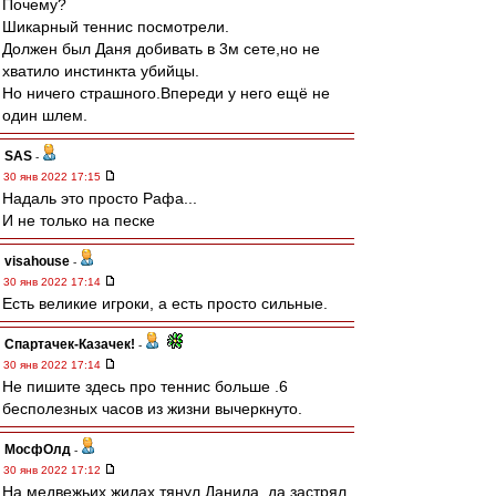
Почему?
Шикарный теннис посмотрели.
Должен был Даня добивать в 3м сете,но не
хватило инстинкта убийцы.
Но ничего страшного.Впереди у него ещё не
один шлем.
SAS
-
30 янв 2022 17:15
Надаль это просто Рафа...
И не только на песке
visahouse
-
30 янв 2022 17:14
Есть великие игроки, а есть просто сильные.
Спартачек-Казачек!
-
30 янв 2022 17:14
Не пишите здесь про теннис больше .6
бесполезных часов из жизни вычеркнуто.
МосфОлд
-
30 янв 2022 17:12
На медвежьих жилах тянул Данила, да застрял