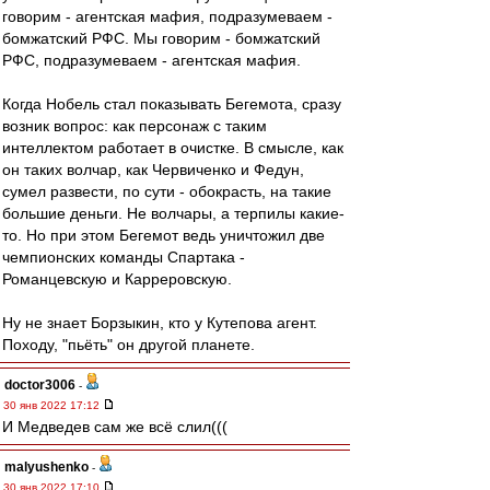
говорим - агентская мафия, подразумеваем -
бомжатский РФС. Мы говорим - бомжатский
РФС, подразумеваем - агентская мафия.
Когда Нобель стал показывать Бегемота, сразу
возник вопрос: как персонаж с таким
интеллектом работает в очистке. В смысле, как
он таких волчар, как Червиченко и Федун,
сумел развести, по сути - обокрасть, на такие
большие деньги. Не волчары, а терпилы какие-
то. Но при этом Бегемот ведь уничтожил две
чемпионских команды Спартака -
Романцевскую и Карреровскую.
Ну не знает Борзыкин, кто у Кутепова агент.
Походу, "пьёть" он другой планете.
doctor3006
-
30 янв 2022 17:12
И Медведев сам же всё слил(((
malyushenko
-
30 янв 2022 17:10