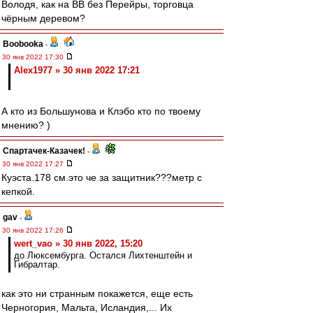
Володя, как на ВВ без Перейры, торговца
чёрным деревом?
Boobooka
-
30 янв 2022 17:30
Alex1977 » 30 янв 2022 17:21
А кто из Большунова и Клэбо кто по твоему
мнению? )
Спартачек-Казачек!
-
30 янв 2022 17:27
Куэста.178 см.это че за защитник???метр с
кепкой.
gav
-
30 янв 2022 17:26
wert_vao » 30 янв 2022, 15:20
до Люксембурга. Остался Лихтенштейн и
Гибралтар.
как это ни странным покажется, еще есть
Черногория, Мальта, Исландия,... Их