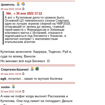
Ценитель
-
30 янв 2022 19:54
_Nik_ » 30 янв 2022 17:12
А вот с Кутеповым дело-то громкое было.
Основной ЦЗ чемпионского сезона Спартака,
один из лучших игроков сборной на ЧМР2018,
отпахавший от звонка до звонка, главный
герой вместе с Фернандесом и Зобниным
ключевого матча с Испанией, отказался
подписываться под Бегемота с Казахом, а
заключил контракт с малоизвестным
итальянским агентом
Кутепова зачехлили: Каррера, Тедеско, Руй и,
судя по всему, Ваноли.
Но виноват всё ещё Бегемот. :D
Спартачек-Казачек!
-
30 янв 2022 19:54
agk
, почитал... какая то мутная болячка
suslov
-
30 янв 2022 19:28
А нам не пофиг когда выгонят Рассказова и
Кутепова. Они под лимит не попадают. Деньги