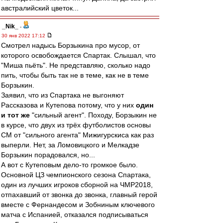
австралийский цветок...
_Nik_
-
30 янв 2022 17:12
Смотрел надысь Борзыкина про мусор, от
которого освобождается Спартак. Слышал, что
"Миша пьёть". Не представляю, сколько надо
пить, чтобы быть так не в теме, как не в теме
Борзыкин.
Заявил, что из Спартака не выгоняют
Рассказова и Кутепова потому, что у них
один
и тот же
"сильный агент". Походу, Борзыкин не
в курсе, что двух из трёх футболистов основы
СМ от "сильного агента" Мижигурскиса как раз
выперли. Нет, за Ломовицкого и Мелкадзе
Борзыкин порадовался, но...
А вот с Кутеповым дело-то громкое было.
Основной ЦЗ чемпионского сезона Спартака,
один из лучших игроков сборной на ЧМР2018,
отпахавший от звонка до звонка, главный герой
вместе с Фернандесом и Зобниным ключевого
матча с Испанией, отказался подписываться