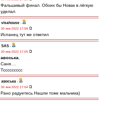
Фальшивый финал. Обоих бы Новак в лёгкую
уделал.
visahouse
-
30 янв 2022 17:09
Испанец тут же ответил
SAS
-
30 янв 2022 17:05
авоська
,
Саня....
Тссссссссс
авоська
-
30 янв 2022 17:04
Рано радуетесь.Нашли тоже мальчика)
doctor3006
-
30 янв 2022 17:03
офигеть, Медведев брэйк сделал!
Σπάρτακος
-
30 янв 2022 16:58