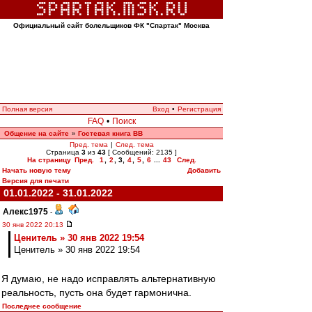
Официальный сайт болельщиков ФК "Спартак" Москва
Полная версия
Вход
•
Регистрация
FAQ
•
Поиск
Общение на сайте
Гостевая книга ВВ
»
Пред. тема
|
След. тема
Страница
3
из
43
[ Сообщений: 2135 ]
На страницу
Пред.
1
,
2
,
3
,
4
,
5
,
6
...
43
След.
Начать новую тему
Добавить
Версия для печати
01.01.2022 - 31.01.2022
Алекс1975
-
30 янв 2022 20:13
Ценитель » 30 янв 2022 19:54
Ценитель » 30 янв 2022 19:54
Я думаю, не надо исправлять альтернативную
реальность, пусть она будет гармонична.
Последнее сообщение