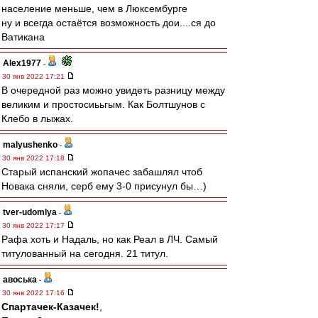
население меньше, чем в Люксембурге
ну и всегда остаётся возможность дои....ся до
Ватикана
Alex1977
-
30 янв 2022 17:21
В очередной раз можно увидеть разницу между
великим и простосиььгым. Как Болтшунов с
Клебо в лыжах.
malyushenko
-
30 янв 2022 17:18
Старый испанский жопачес забашлял чтоб
Новака сняли, серб ему 3-0 присунул бы…)
tver-udomlya
-
30 янв 2022 17:17
Рафа хоть и Надаль, но как Реал в ЛЧ. Самый
титулованный на сегодня. 21 титул.
авоська
-
30 янв 2022 17:16
Спартачек-Казачек!
,