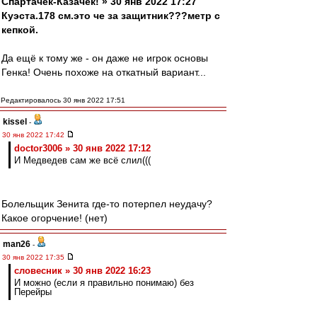
Спартачек-Казачек! » 30 янв 2022 17:27
Куэста.178 см.это че за защитник???метр с
кепкой.
Да ещё к тому же - он даже не игрок основы
Генка! Очень похоже на откатный вариант...
Редактировалось 30 янв 2022 17:51
kissel
-
30 янв 2022 17:42
doctor3006 » 30 янв 2022 17:12
И Медведев сам же всё слил(((
Болельщик Зенита где-то потерпел неудачу?
Какое огорчение! (нет)
man26
-
30 янв 2022 17:35
словесник » 30 янв 2022 16:23
И можно (если я правильно понимаю) без
Перейры