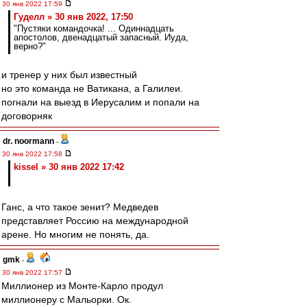
30 янв 2022 17:59
Гуделл » 30 янв 2022, 17:50
"Пустяки командочка! ... Одиннадцать
апостолов, двенадцатый запасный. Иуда,
верно?"
и тренер у них был известный
но это команда не Ватикана, а Галилеи.
погнали на выезд в Иерусалим и попали на
договорняк
dr. noormann
-
30 янв 2022 17:58
kissel » 30 янв 2022 17:42
Ганс, а что такое зенит? Медведев
представляет Россию на международной
арене. Но многим не понять, да.
gmk
-
30 янв 2022 17:57
Миллионер из Монте-Карло продул
миллионеру с Мальорки. Ок.