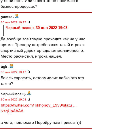
у Лёни есть. Или я чего-то не понимаю в
бизнес-процессах?
yamse
-
30 янв 2022 19:17
Черный плащ » 30 янв 2022 19:03
Да вообще все гладко проходит, как не у нас
прямо. Тренеру потребовался такой игрок и
спортивный директор сделал молниеносно.
Место расчистил, игрока нашел.
agk
-
30 янв 2022 19:17
Боюсь спросить, остеомиелит лобка это что
такое?
Черный плащ
-
30 янв 2022 19:03
https://twitter.com/Tikhonov_1999/statu ...
ixzqUpAAAA
а чего, неплохого Перейру нам привозят))