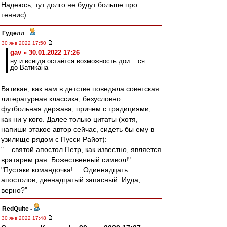
Надеюсь, тут долго не будут больше про
теннис)
Гуделл
-
30 янв 2022 17:50
gav » 30.01.2022 17:26
ну и всегда остаётся возможность дои....ся
до Ватикана
Ватикан, как нам в детстве поведала советская
литературная классика, безусловно
футбольная держава, причем с традициями,
как ни у кого. Далее только цитаты (хотя,
напиши этакое автор сейчас, сидеть бы ему в
узилище рядом с Пусси Райот):
"... святой апостол Петр, как известно, является
вратарем рая. Божественный символ!"
"Пустяки командочка! ... Одиннадцать
апостолов, двенадцатый запасный. Иуда,
верно?"
RedQuite
-
30 янв 2022 17:48