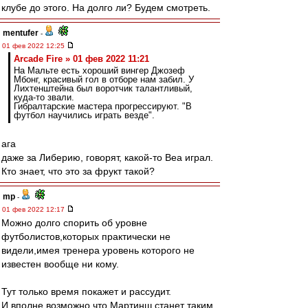
клубе до этого. На долго ли? Будем смотреть.
mentufer
-
01 фев 2022 12:25
Arcade Fire » 01 фев 2022 11:21
На Мальте есть хороший вингер Джозеф
Мбонг, красивый гол в отборе нам забил. У
Лихтенштейна был воротчик талантливый,
куда-то звали.
Гибралтарские мастера прогрессируют. "В
футбол научились играть везде".
ага
даже за Либерию, говорят, какой-то Веа играл.
Кто знает, что это за фрукт такой?
mp
-
01 фев 2022 12:17
Можно долго спорить об уровне
футболистов,которых практически не
видели,имея тренера уровень которого не
известен вообще ни кому.
Тут только время покажет и рассудит.
И вполне возможно,что Мартинш станет таким