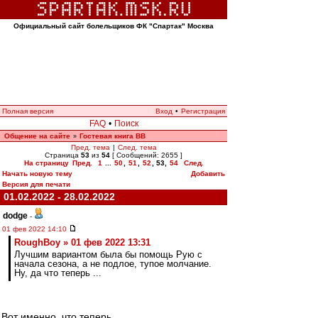
Официальный сайт болельщиков ФК "Спартак" Москва
Полная версия
Вход
•
Регистрация
FAQ
•
Поиск
Общение на сайте
Гостевая книга ВВ
»
Пред. тема
|
След. тема
Страница
53
из
54
[ Сообщений: 2655 ]
На страницу
Пред.
1
...
50
,
51
,
52
,
53
,
54
След.
Начать новую тему
Добавить
Версия для печати
01.02.2022 - 28.02.2022
dodge
-
01 фев 2022 14:10
RoughBoy » 01 фев 2022 13:31
Лучшим вариантом была бы помощь Рую с
начала сезона, а не подлое, тупое молчание.
Ну, да что теперь ...
Вот именно, что теперь...