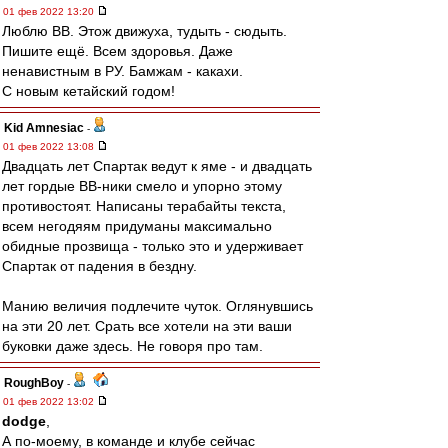
01 фев 2022 13:20
Люблю ВВ. Этож движуха, тудыть - сюдыть.
Пишите ещё. Всем здоровья. Даже
ненавистным в РУ. Бамжам - какахи.
С новым кетайский годом!
Kid Amnesiac
-
01 фев 2022 13:08
Двадцать лет Спартак ведут к яме - и двадцать
лет гордые ВВ-ники смело и упорно этому
противостоят. Написаны терабайты текста,
всем негодяям придуманы максимально
обидные прозвища - только это и удерживает
Спартак от падения в бездну.
Манию величия подлечите чуток. Оглянувшись
на эти 20 лет. Срать все хотели на эти ваши
буковки даже здесь. Не говоря про там.
RoughBoy
-
01 фев 2022 13:02
dodge
,
А по-моему, в команде и клубе сейчас