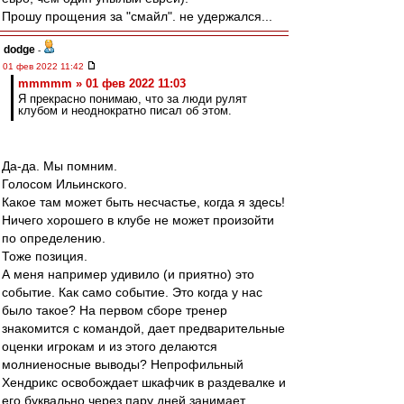
Прошу прощения за "смайл". не удержался...
dodge
-
01 фев 2022 11:42
mmmmm » 01 фев 2022 11:03
Я прекрасно понимаю, что за люди рулят
клубом и неоднократно писал об этом.
Да-да. Мы помним.
Голосом Ильинского.
Какое там может быть несчастье, когда я здесь!
Ничего хорошего в клубе не может произойти
по определению.
Тоже позиция.
А меня например удивило (и приятно) это
событие. Как само событие. Это когда у нас
было такое? На первом сборе тренер
знакомится с командой, дает предварительные
оценки игрокам и из этого делаются
молниеносные выводы? Непрофильный
Хендрикс освобождает шкафчик в раздевалке и
его буквально через пару дней занимает