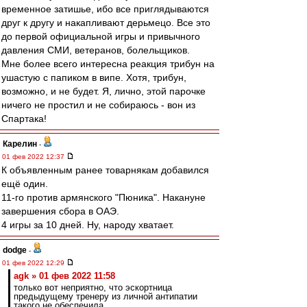
временное затишье, ибо все приглядываются
друг к другу и накапливают дерьмецо. Все это
до первой официальной игры и привычного
давления СМИ, ветеранов, болельщиков.
Мне более всего интересна реакция трибун на
ушастую с папиком в випе. Хотя, трибун,
возможно, и не будет. Я, лично, этой парочке
ничего не простил и не собираюсь - вон из
Спартака!
Карелин
-
01 фев 2022 12:37
К объявленным ранее товарнякам добавился
ещё один.
11-го против армянского "Пюника". Накануне
завершения сбора в ОАЭ.
4 игры за 10 дней. Ну, народу хватает.
dodge
-
01 фев 2022 12:29
agk » 01 фев 2022 11:58
только вот неприятно, что эскортница
предыдущему тренеру из личной антипатии
такого не обеспечила