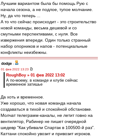
Лучшим вариантом была бы помощь Рую с
начала сезона, а не подлое, тупое молчание.
Ну, да что теперь ...
А то что сейчас происходит - это строительство
новой команды, весьма дешевой и со
смутными перспективами, с нуля. Все
извержения впереди. Один только странный
набор опорников и напов - потенциальные
конфликты неизбежны.
dodge
-
01 фев 2022 13:23
RoughBoy » 01 фев 2022 13:02
А по-моему, в команде и клубе сейчас
временное затишье
Да хоть и временное.
Уже хорошо, что новая команда начала
создаваться в тихой и спокойной обстановке.
Молчат телеграмм-каналы, не летит говно на
вентилятор, Рабинер не пишет очередной
шедевр "Как убивали Спартак в 100500-й раз".
Каттани спокойно увозит и привозит игроков.