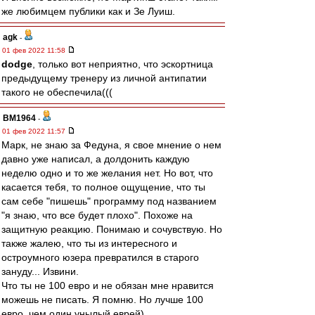
же любимцем публики как и Зе Луиш.
agk
-
01 фев 2022 11:58
dodge
, только вот неприятно, что эскортница
предыдущему тренеру из личной антипатии
такого не обеспечила(((
BM1964
-
01 фев 2022 11:57
Марк, не знаю за Федуна, я свое мнение о нем
давно уже написал, а долдонить каждую
неделю одно и то же желания нет. Но вот, что
касается тебя, то полное ощущение, что ты
сам себе "пишешь" программу под названием
"я знаю, что все будет плохо". Похоже на
защитную реакцию. Понимаю и сочувствую. Но
также жалею, что ты из интересного и
остроумного юзера превратился в старого
зануду... Извини.
Что ты не 100 евро и не обязан мне нравится
можешь не писать. Я помню. Но лучше 100
евро, чем один унылый еврей).