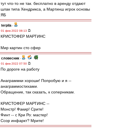
тут что-то не так. бесплатно в аренду отдают
шлак типа Хендрикса, а Мартинш игрок основы
ЯБ
terpila
-
01 фев 2022 08:13
КРИСТОФЕР МАРТИНС
Мир картин сто сфер
словесник
-
01 фев 2022 07:50
По дороге на работу
Анаграммки хороши! Попробую и я --
анаграммостихами.
Обращение, так сказать, к соперникам.
КРИСТОФЕР МАРТИНС --
Монстр! Факир! Срите!
Финт -- с Кри Ро: мастер!
Ссор инфаркт? Мрите!