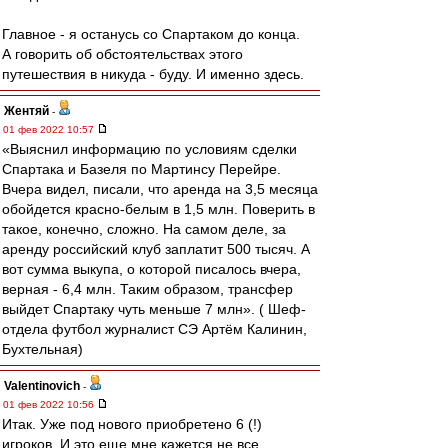
Главное - я останусь со Спартаком до конца.
А говорить об обстоятельствах этого
путешествия в никуда - буду. И именно здесь.
Жентяй
-
01 фев 2022 10:57
«Выяснил информацию по условиям сделки
Спартака и Базеля по Мартинсу Перейре.
Вчера видел, писали, что аренда на 3,5 месяца
обойдется красно-белым в 1,5 млн. Поверить в
такое, конечно, сложно. На самом деле, за
аренду российский клуб заплатит 500 тысяч. А
вот сумма выкупа, о которой писалось вчера,
верная - 6,4 млн. Таким образом, трансфер
выйдет Спартаку чуть меньше 7 млн». ( Шеф-
отдела футбол журналист СЭ Артём Калинин,
Бухтельная)
Valentinovich
-
01 фев 2022 10:56
Итак. Уже под нового приобретено 6 (!)
игроков. И это еще мне кажется не все.