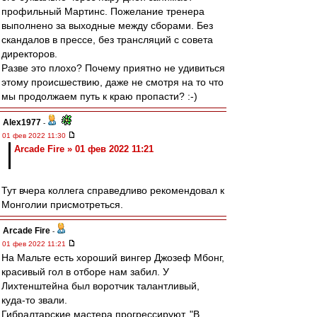
профильный Мартинс. Пожелание тренера
выполнено за выходные между сборами. Без
скандалов в прессе, без трансляций с совета
директоров.
Разве это плохо? Почему приятно не удивиться
этому происшествию, даже не смотря на то что
мы продолжаем путь к краю пропасти? :-)
Alex1977
-
01 фев 2022 11:30
Arcade Fire » 01 фев 2022 11:21
Тут вчера коллега справедливо рекомендовал к
Монголии присмотреться.
Arcade Fire
-
01 фев 2022 11:21
На Мальте есть хороший вингер Джозеф Мбонг,
красивый гол в отборе нам забил. У
Лихтенштейна был воротчик талантливый,
куда-то звали.
Гибралтарские мастера прогрессируют. "В