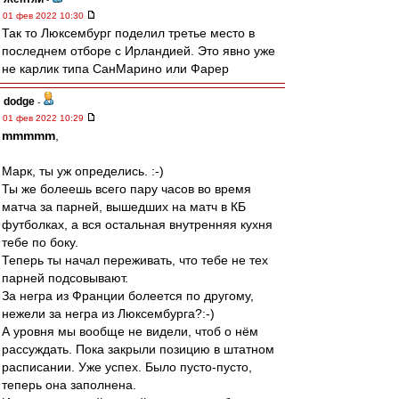
01 фев 2022 10:30
Так то Люксембург поделил третье место в
последнем отборе с Ирландией. Это явно уже
не карлик типа СанМарино или Фарер
dodge
-
01 фев 2022 10:29
mmmmm
,
Марк, ты уж определись. :-)
Ты же болеешь всего пару часов во время
матча за парней, вышедших на матч в КБ
футболках, а вся остальная внутренняя кухня
тебе по боку.
Теперь ты начал переживать, что тебе не тех
парней подсовывают.
За негра из Франции болеется по другому,
нежели за негра из Люксембурга?:-)
А уровня мы вообще не видели, чтоб о нём
рассуждать. Пока закрыли позицию в штатном
расписании. Уже успех. Было пусто-пусто,
теперь она заполнена.