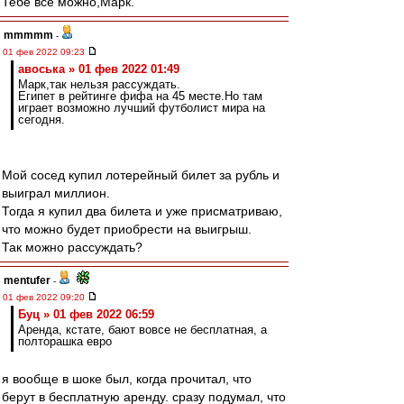
Тебе всё можно,Марк.
mmmmm
-
01 фев 2022 09:23
авоська » 01 фев 2022 01:49
Марк,так нельзя рассуждать.
Египет в рейтинге фифа на 45 месте.Но там
играет возможно лучший футболист мира на
сегодня.
Мой сосед купил лотерейный билет за рубль и
выиграл миллион.
Тогда я купил два билета и уже присматриваю,
что можно будет приобрести на выигрыш.
Так можно рассуждать?
mentufer
-
01 фев 2022 09:20
Буц » 01 фев 2022 06:59
Аренда, кстате, бают вовсе не бесплатная, а
полторашка евро
я вообще в шоке был, когда прочитал, что
берут в бесплатную аренду. сразу подумал, что