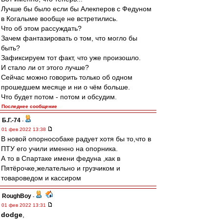
Лучше бы было если бы Алекперов с Федуном
в Когалыме вообще не встретились.
Что об этом рассуждать?
Зачем фантазировать о том, что могло бы
быть?
Зафиксируем тот факт, что уже произошло.
И стало ли от этого лучше?
Сейчас можно говорить только об одном
прошедшем месяце и ни о чём больше.
Что будет потом - потом и обсудим.
Последнее сообщение
Б.Г.-74
-
01 фев 2022 13:38
В новой опорнособаке радует хотя бы то,что в
ПТУ его учили именно на опорника.
А то в Спартаке имени федуна ,как в
Пятёрочке,желательно и грузчиком и
товароведом и кассиром
RoughBoy
-
01 фев 2022 13:31
dodge
,