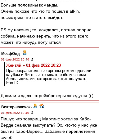
Больше половины команды.
Очень похоже что кто то пошел в all-in,
посмотрим что в итоге выйдет.
PS Ну наконец то, дождался, потная опорно
собака, начинаю верить, что из этого всего
может что нибудь получиться
МосфОлд
-
01 фев 2022 10:46
Жентяй » 01 фев 2022 10:23
Правоохранительные органы рекомендовали
клубам и Лиге выстраивать работу с теми
болельщиками, которые захотят получать
Fan ID
Дожили и здесь штрейкбрехеры заведутся.(((
Виктор-новичок
-
01 фев 2022 10:40
Пишут, что товарищ Мартинс хотел за Кабо-
Верде сначала выступать? Эх, кто-то у нас уже
был из Кабо-Верде... Забавные переплетения
судеб