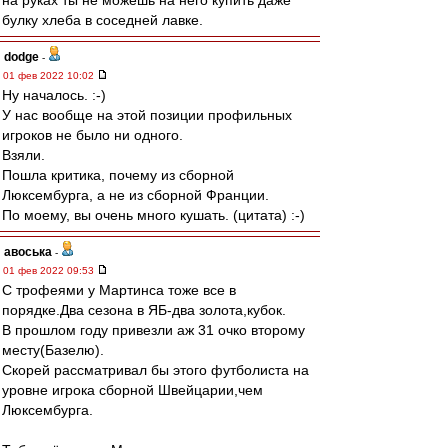
на руках ты не можешь на него купить даже
булку хлеба в соседней лавке.
dodge
-
01 фев 2022 10:02
Ну началось. :-)
У нас вообще на этой позиции профильных
игроков не было ни одного.
Взяли.
Пошла критика, почему из сборной
Люксембурга, а не из сборной Франции.
По моему, вы очень много кушать. (цитата) :-)
авоська
-
01 фев 2022 09:53
С трофеями у Мартинса тоже все в
порядке.Два сезона в ЯБ-два золота,кубок.
В прошлом году привезли аж 31 очко второму
месту(Базелю).
Скорей рассматривал бы этого футболиста на
уровне игрока сборной Швейцарии,чем
Люксембурга.