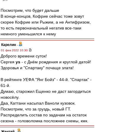
Посмотрим, что будет дальше
В конце-концов, Кофрие сейчас тоже зовут
скорее Кофрие или Рыжим, а не Антифризом,
то есть первоначальный негатив все-таки
немного уменьшился к нему
Карелин
-
01 фев 2022 10:30
Доброго времени суток!
Сергея
ys
- с Днём рождения и круглой датой!
Здоровья и "Спартаку" почаще злата!
В рейтинге УЕФА "Янг Бойз" - 44-й. "Спартак" -
61-й.
Думаю, старожил Ещенко не даст загордиться
новосёлу.
Даа, Каттани насыпал Ваноли кузовок.
Посмотрим, что за груздь, новый ГТ.
Распределить состав по задачам на остаток
сезона - головоломка посложнее схемы, кмк.
Жентяй
-