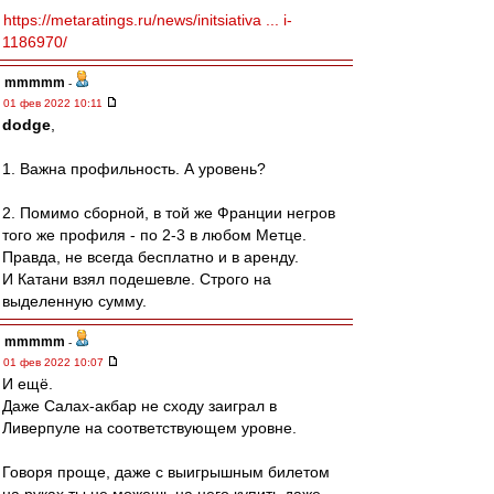
https://metaratings.ru/news/initsiativa ... i-
1186970/
mmmmm
-
01 фев 2022 10:11
dodge
,
1. Важна профильность. А уровень?
2. Помимо сборной, в той же Франции негров
того же профиля - по 2-3 в любом Метце.
Правда, не всегда бесплатно и в аренду.
И Катани взял подешевле. Строго на
выделенную сумму.
mmmmm
-
01 фев 2022 10:07
И ещё.
Даже Салах-акбар не сходу заиграл в
Ливерпуле на соответствующем уровне.
Говоря проще, даже с выигрышным билетом