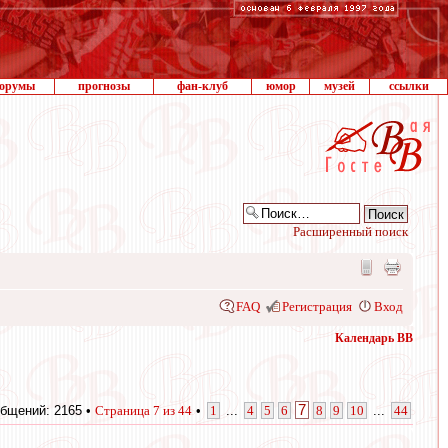
орумы
прогнозы
фан-клуб
юмор
музей
ссылки
Расширенный поиск
FAQ
Регистрация
Вход
Календарь ВВ
7
бщений: 2165 •
Страница
7
из
44
•
1
...
4
5
6
8
9
10
...
44