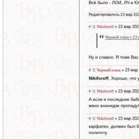
Всё было - ЛОИ, ЛЧ и К
Редактировалось 23 мар 20
#
Nikiforoff
» 23 мар 202
Черный плащ » 23 
Ну и славно. Я тоже Вас
#
Черный плащ
» 23 мар 
Nikiforoff
, Хорошо, что 
#
Nikiforoff
» 23 мар 202
А если и последние бабк
жано ананидзе пропадут
#
Nikiforoff
» 23 мар 202
карфаген, должен был бы
политоту.