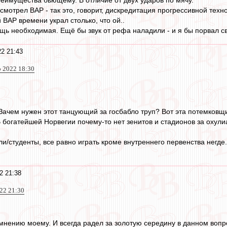
ассмотрел ВАР - так это, говорит, дискредитация прогрессивной техн
й ВАР времени украл столько, что ой..
щь необходимая. Ещё бы звук от рефа наладили - и я бы порвал сво
2 21:43
 2022 18:30
. Зачем нужен этот танцующий за госбабло труп? Вот эта потемков
 богатейшей Норвегии почему-то нет зенитов и стадионов за охулиар
и/студенты, все равно играть кроме внутреннего первенства негде
2 21:38
22 21:30
 мнению моему. И всегда радел за золотую середину в данном вопро