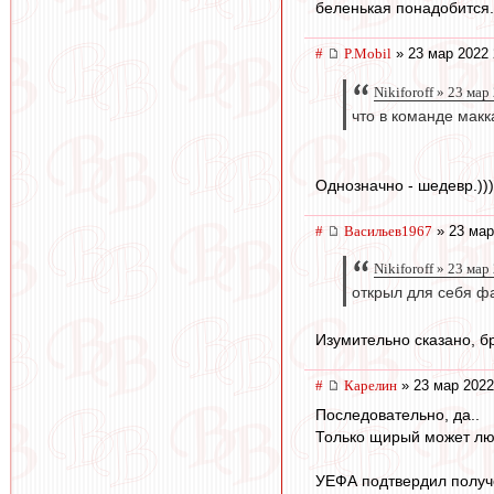
беленькая понадобится.
#
P.Mobil
» 23 мар 2022 
Nikiforoff » 23 мар
что в команде макк
Однозначно - шедевр.)))
#
Васильев1967
» 23 мар
Nikiforoff » 23 мар
открыл для себя фа
Изумительно сказано, бра
#
Карелин
» 23 мар 2022
Последовательно, да..
Только щирый может лю
УЕФА подтвердил получе