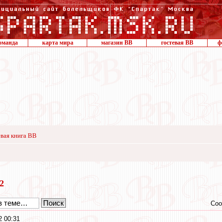
оманда
карта мира
магазин ВВ
гостевая ВВ
ф
вая книга ВВ
22
Соо
2 00:31