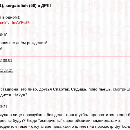
, sergatolich (56) с ДР!!!
 в одном):
watch?v=loxWFwl5iuk
0:10
авляю с днём рождения!
и!
2 00:01
22 23:21
тадиона, это пиво, друзья Спартак. Сидишь, пиво пьешь, смотришь
одится. Нахуя?
3:21
имула в лице еврокубков, без денег наш футбол превратится в ещё
ересны будут? Люди "испорчены" европейскими чемпионатами.
поднятой теме - отсутствие пива как-то влияет на просмотр футбол