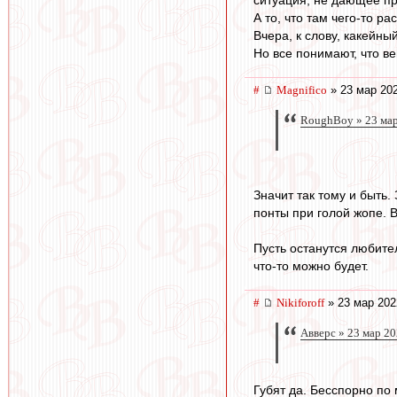
А то, что там чего-то р
Вчера, к слову, какейны
Но все понимают, что ве
#
Magnifico
» 23 мар 202
RoughBoy » 23 мар
Значит так тому и быть
понты при голой жопе. В
Пусть останутся любител
что-то можно будет.
#
Nikiforoff
» 23 мар 202
Авверс » 23 мар 20
Губят да. Бесспорно по