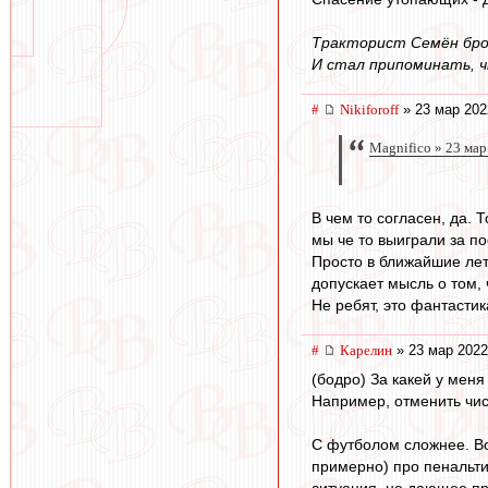
Тракторист Семён брос
И стал припоминать, ч
#
Nikiforoff
» 23 мар 202
Magnifico » 23 мар
В чем то согласен, да. 
мы че то выиграли за по
Просто в ближайшие лет 
допускает мысль о том, 
Не ребят, это фантастик
#
Карелин
» 23 мар 2022
(бодро) За какей у меня
Например, отменить чис
С футболом сложнее. Во
примерно) про пенальти 
ситуация, не дающее пр