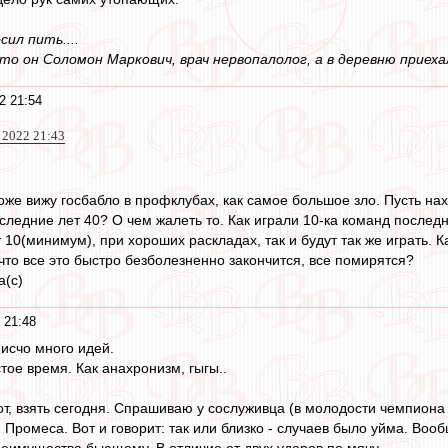
ил пить....
то он Соломон Маркович, врач нервопалолог, а в деревню приеха
2 21:54
 2022 21:43
Тоже вижу госбабло в профклубах, как самое большое зло. Пусть нах
следние лет 40? О чем жалеть то. Как играли 10-ка команд последн
10(минимум), при хороших раскладах, так и будут так же играть. К
что все это быстро безболезненно закончится, все помирятся?
а(с)
 21:48
 исчо много идей.
тое время. Как анахронизм, гыгы..
т, взять сегодня. Спрашиваю у сослуживца (в молодости чемпиона 
Промеса. Вот и говорит: так или близко - случаев было уйма. Вооб
еимущества бьющему. В отличие от двух ударов по мячу.