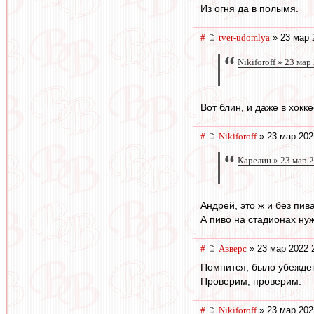
Из огня да в полымя.
#
tver-udomlya
» 23 мар 
Nikiforoff » 23 мар
Вот блин, и даже в хокке
#
Nikiforoff
» 23 мар 202
Карелин » 23 мар 
Андрей, это ж и без пив
А пиво на стадионах нуж
#
Авверс
» 23 мар 2022 
Помнится, было убеждени
Проверим, проверим.
#
Nikiforoff
» 23 мар 202