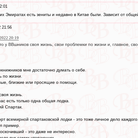
2:01
яких Эмиратах есть зениты и недавно в Китае были. Зависит от общ
 21:56
2022 20:19
то у ВВшников своя жизнь, свои проблемки по жизни и, главное, с
сокнижников мне достаточно думать о себе.
ь по жизни.
дные, близкие или просящие о помощи.
своя жизнь.
нас есть только одна общая лодка.
ий Спартак.
рт всемирной спартаковской лодки - это тоже личное дело каждого
л пример.
оскочивший - это даже не интересно.
дело рук самих утопающих.