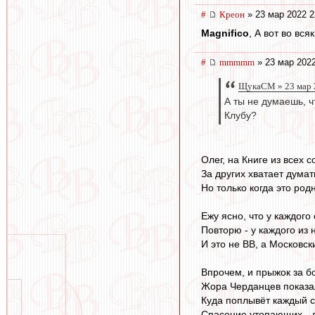
#
Креон
» 23 мар 2022 2
Magnifico
, А вот во вс
#
mmmmm
» 23 мар 2022
ЩукаСМ » 23 мар 
А ты не думаешь, ч
Клубу?
Олег, на Книге из всех 
За других хватает думат
Но только когда это ро
Ежу ясно, что у каждого 
Повторю - у каждого из 
И это не ВВ, а Московск
Впрочем, и прыжок за бо
Жора Черданцев показа
Куда поплывёт каждый с
Спасение утопающих - 