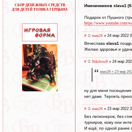
СБОР ДЕНЕЖНЫХ СРЕДСТВ
Именинников slava1 (61)
ДЛЯ ДЕТЕЙ ТОЛИКА ГЕРЦЫНА
Подарок от Пушного (три
https://www.youtube.com/
#
man26
» 24 мар 2022 0
Вячеслава
slava1
поздр
Желаю здоровья и удач
#
Nikiforoff
» 24 мар 202
man26 » 23 мар 20
ну для меня посещение с
нет даже. Терпеть прих
#
man26
» 23 мар 2022 2
Без легионеров, без ст
турниров, кому они инт
И ещё, по одной ранее 