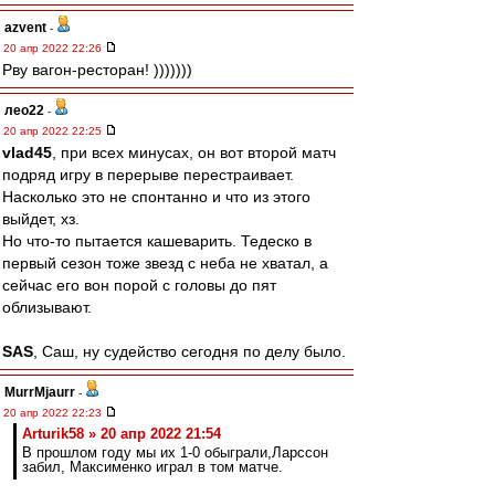
azvent
-
20 апр 2022 22:26
Рву вагон-ресторан! )))))))
лео22
-
20 апр 2022 22:25
vlad45
, при всех минусах, он вот второй матч
подряд игру в перерыве перестраивает.
Насколько это не спонтанно и что из этого
выйдет, хз.
Но что-то пытается кашеварить. Тедеско в
первый сезон тоже звезд с неба не хватал, а
сейчас его вон порой с головы до пят
облизывают.
SAS
, Саш, ну судейство сегодня по делу было.
MurrMjaurr
-
20 апр 2022 22:23
Arturik58 » 20 апр 2022 21:54
В прошлом году мы их 1-0 обыграли,Ларссон
забил, Максименко играл в том матче.