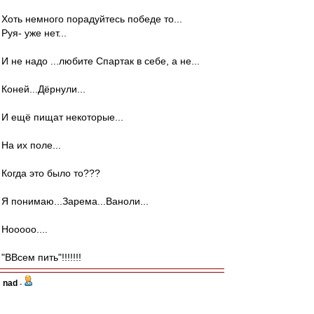
Хоть немного порадуйтесь победе то...
Руя- уже нет...
И не надо ...любите Спартак в себе, а не...
Коней...Дёрнули...
И ещё пищат некоторые...
На их поле...
Когда это было то???
Я понимаю...Зарема...Ваноли...
Нооооо....
"ВВсем пить"!!!!!!!
nad
-
20 апр 2022 21:59
С победой! Но какая же все-таки убогая