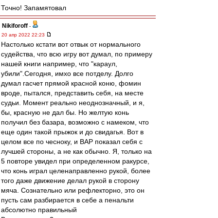
Точно! Запамятовал
Nikiforoff
-
20 апр 2022 22:23
Настолько кстати вот отвык от нормального
судейства, что всю игру вот думал, по примеру
нашей книги например, что "караул,
убили".Сегодня, имхо все потделу. Долго
думал гасчет прямой красной коню, фомин
вроде, пытался, представить себя, на месте
судьи. Момент реально неоднозначный, и я,
бы, красную не дал бы. Но желтую конь
получил без базара, возможно с намеком, что
еще один такой прыжок и до свидагья. Вот в
целом все по чесноку, и ВАР показал себя с
лучшей стороны, а не как обычно. Я, только на
5 повторе увидел при определенном ракурсе,
что конь играл целенаправленно рукой, более
того даже движение делал рукой в сторону
мяча. Сознательно или рефлекторно, это он
пусть сам разбирается в себе а пенальти
абсолютно правильный