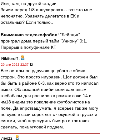
Или, там, на другой стадии.
Зачем перед 1/8 аннулировать - вот это мне
непонятно. Уравнять делегатов в ЕК и
остальных? Если только..
Вниманию тедескофобов
! "Лейпциг"
проиграл дома первый тайм "Униону" 0:1.
Перерыв в полуфинале КГ.
Nikiforoff
-
20 апр 2022 22:37
Все остальное удручающе убого с обеих
сторон. Это просто ниуравен. Щот должен был
бы быть в районе 8-3, как верно кто то написал
выше. Обласканый ниибически халявным
госбаблом для распилов в рамках сочи 14 и
чм18 видим это поколение футболистов на
поле. Да епрствашумать, я всерьез так же могу
не хуже в свои сорок лет с чекушкой в трусах и
сигами, чтоб перекурить быстро и глоточек
сделать, пока угловой подаем.
лео22
-