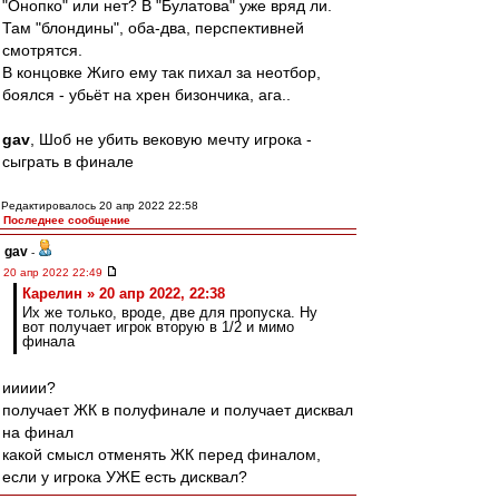
"Онопко" или нет? В "Булатова" уже вряд ли.
Там "блондины", оба-два, перспективней
смотрятся.
В концовке Жиго ему так пихал за неотбор,
боялся - убьёт на хрен бизончика, ага..
gav
, Шоб не убить вековую мечту игрока -
сыграть в финале
Редактировалось 20 апр 2022 22:58
Последнее сообщение
gav
-
20 апр 2022 22:49
Карелин » 20 апр 2022, 22:38
Их же только, вроде, две для пропуска. Ну
вот получает игрок вторую в 1/2 и мимо
финала
иииии?
получает ЖК в полуфинале и получает дисквал
на финал
какой смысл отменять ЖК перед финалом,
если у игрока УЖЕ есть дисквал?