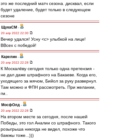
это же последний матч сезона. дисквал, если
будет удаление, будет только в следующем
сезоне
ЩукаСМ
-
20 апр 2022 22:30
Вечер удался! Усну <c> улыбкой на лице!
ВВсех с победой!
Карелин
-
20 апр 2022 22:28
К Москалёву сегодня только одна претензия -
не дал даже штрафного на Бакаеве. Когда его,
уходящего за мячом, Бийол за руку развернул.
Там можно и ФПН рассмотреть. При желании,
гм..
МосфОлд
-
20 апр 2022 22:28
На втором месте за сегодня, после нашей
Победы, это гол Аналии со штрафного. Такого
розыгрыша никогда не видел, похоже что
бамжы тоже...)))