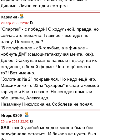
Динамо. Лично сегодня смотрел
Карелин
-
20 апр 2022 22:02
"Спартак" - с победой! С ходульной, правда, но
сейчас это неважно. Главное - всё идёт по
плану. Помните, да?
"В полуфинале - сб-голубых, а в финале -
жобнуть ДМ" (самоцитата-жгучая мечта, хех).
Далее. Жахнуть в матче на вылет, цыску, на их
стадионе, в белой форме..Чего ещё желать-
то?! Вот именно..
"Золотник № 2" понравился. Но надо ещё игр.
Максименко - с 33-м "сухарём" в спартаковской
карьере и 6-м в сезоне. Но сегодня помогли
обе штанги, Александр..
Незамену Николсона на Соболева не понял.
Игорь 0309
-
20 апр 2022 22:02
SAS
, такой учебой молодых можно было без
полуфинала остаться. И бакаев не нужен был