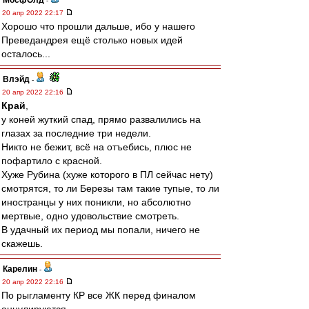
МосфОлд
-
20 апр 2022 22:17
Хорошо что прошли дальше, ибо у нашего
Преведандрея ещё столько новых идей
осталось...
Влэйд
-
20 апр 2022 22:16
Край
,
у коней жуткий спад, прямо развалились на
глазах за последние три недели.
Никто не бежит, всё на отъебись, плюс не
пофартило с красной.
Хуже Рубина (хуже которого в ПЛ сейчас нету)
смотрятся, то ли Березы там такие тупые, то ли
иностранцы у них поникли, но абсолютно
мертвые, одно удовольствие смотреть.
В удачный их период мы попали, ничего не
скажешь.
Карелин
-
20 апр 2022 22:16
По рыгламенту КР все ЖК перед финалом