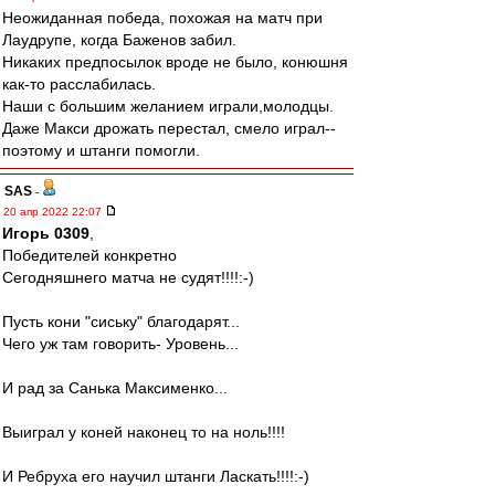
Неожиданная победа, похожая на матч при
Лаудрупе, когда Баженов забил.
Никаких предпосылок вроде не было, конюшня
как-то расслабилась.
Наши с большим желанием играли,молодцы.
Даже Макси дрожать перестал, смело играл--
поэтому и штанги помогли.
SAS
-
20 апр 2022 22:07
Игорь 0309
,
Победителей конкретно
Сегодняшнего матча не судят!!!!:-)
Пусть кони "сиську" благодарят...
Чего уж там говорить- Уровень...
И рад за Санька Максименко...
Выиграл у коней наконец то на ноль!!!!
И Ребруха его научил штанги Ласкать!!!!:-)