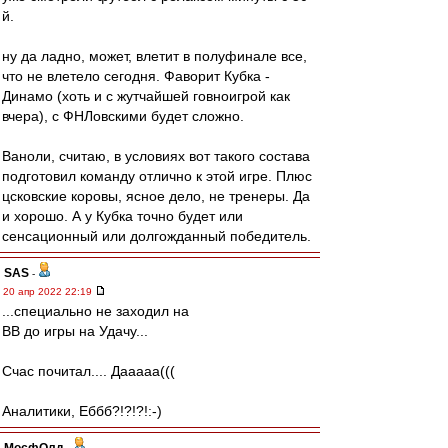
й.
ну да ладно, может, влетит в полуфинале все,
что не влетело сегодня. Фаворит Кубка -
Динамо (хоть и с жутчайшей говноигрой как
вчера), с ФНЛовскими будет сложно.
Ваноли, считаю, в условиях вот такого состава
подготовил команду отлично к этой игре. Плюс
цсковские коровы, ясное дело, не тренеры. Да
и хорошо. А у Кубка точно будет или
сенсационный или долгожданный победитель.
SAS
-
20 апр 2022 22:19
...специально не заходил на
ВВ до игры на Удачу...
Счас почитал.... Дааааа(((
Аналитики, Еббб?!?!?!:-)