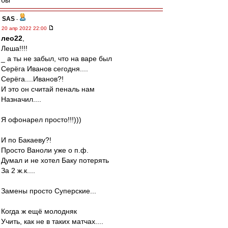
бы
SAS
-
20 апр 2022 22:00
лео22
,
Леша!!!!
_ а ты не забыл, что на варе был
Серёга Иванов сегодня....
Серёга....Иванов?!
И это он считай пеналь нам
Назначил....
Я офонарел просто!!!)))
И по Бакаеву?!
Просто Ваноли уже о п.ф.
Думал и не хотел Баку потерять
За 2 ж.к....
Замены просто Суперские...
Когда ж ещё молодняк
Учить, как не в таких матчах....