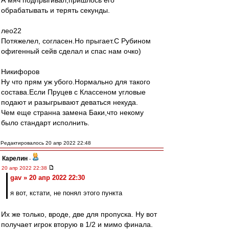
А мяч подпрыгивал,пришлось его
обрабатывать и терять секунды.
лео22
Потяжелел, согласен.Но прыгает.С Рубином
офигенный сейв сделал и спас нам очко)
Никифоров
Ну что прям уж убого.Нормально для такого
состава.Если Пруцев с Классеном угловые
подают и разыгрывают деваться некуда.
Чем еще странна замена Баки,что некому
было стандарт исполнить.
Редактировалось 20 апр 2022 22:48
Карелин
-
20 апр 2022 22:38
gav » 20 апр 2022 22:30
я вот, кстати, не понял этого пункта
Их же только, вроде, две для пропуска. Ну вот
получает игрок вторую в 1/2 и мимо финала.