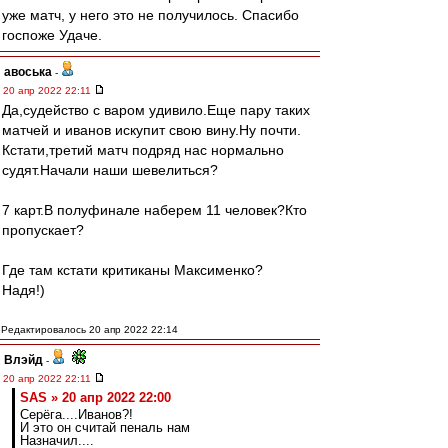
уже матч, у него это не получилось. Спасибо
госпоже Удаче.
авоська
-
20 апр 2022 22:11
Да,судейство с варом удивило.Еще пару таких
матчей и иванов искупит свою вину.Ну почти.
Кстати,третий матч подряд нас нормально
судят.Начали наши шевелиться?
7 карт.В полуфинале наберем 11 человек?Кто
пропускает?
Где там кстати критиканы Максименко?
Надя!)
Редактировалось 20 апр 2022 22:14
Влэйд
-
20 апр 2022 22:11
SAS » 20 апр 2022 22:00
Серёга....Иванов?!
И это он считай пеналь нам
Назначил....