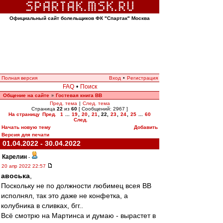
Официальный сайт болельщиков ФК "Спартак" Москва
Полная версия
Вход
•
Регистрация
FAQ
•
Поиск
Общение на сайте
Гостевая книга ВВ
»
Пред. тема
|
След. тема
Страница
22
из
60
[ Сообщений: 2967 ]
На страницу
Пред.
1
...
19
,
20
,
21
,
22
,
23
,
24
,
25
...
60
След.
Начать новую тему
Добавить
Версия для печати
01.04.2022 - 30.04.2022
Карелин
-
20 апр 2022 22:57
авоська
,
Поскольку не по должности любимец всея ВВ
исполнял, так это даже не конфетка, а
колубника в сливках, бгг..
Всё смотрю на Мартинса и думаю - вырастет в