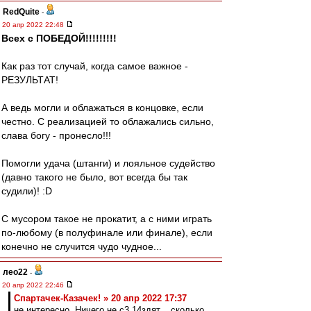
RedQuite
-
20 апр 2022 22:48
Всех с ПОБЕДОЙ!!!!!!!!!
Как раз тот случай, когда самое важное -
РЕЗУЛЬТАТ!
А ведь могли и облажаться в концовке, если
честно. С реализацией то облажались сильно,
слава богу - пронесло!!!
Помогли удача (штанги) и лояльное судейство
(давно такого не было, вот всегда бы так
судили)! :D
С мусором такое не прокатит, а с ними играть
по-любому (в полуфинале или финале), если
конечно не случится чудо чудное...
лео22
-
20 апр 2022 22:46
Спартачек-Казачек! » 20 апр 2022 17:37
не интересно. Ничего не с3.14здят....сколько