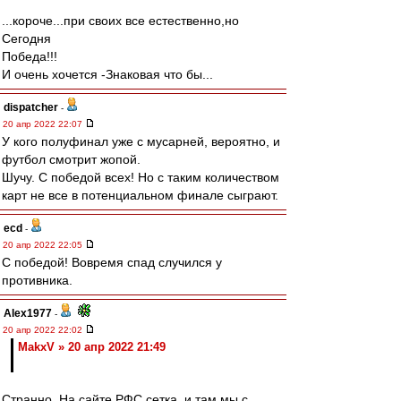
...короче...при своих все естественно,но
Сегодня
Победа!!!
И очень хочется -Знаковая что бы...
dispatcher
-
20 апр 2022 22:07
У кого полуфинал уже с мусарней, вероятно, и
футбол смотрит жопой.
Шучу. С победой всех! Но с таким количеством
карт не все в потенциальном финале сыграют.
ecd
-
20 апр 2022 22:05
С победой! Вовремя спад случился у
противника.
Alex1977
-
20 апр 2022 22:02
MakxV » 20 апр 2022 21:49
Странно. На сайте РФС сетка, и там мы с