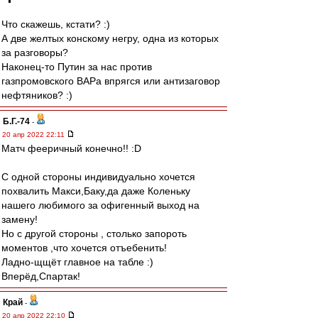
Что скажешь, кстати? :)
А две желтых конскому негру, одна из которых
за разговоры?
Наконец-то Путин за нас против
газпромовского ВАРа впрягся или антизаговор
нефтяников? :)
Б.Г.-74
-
20 апр 2022 22:11
Матч фееричный конечно!! :D
С одной стороны индивидуально хочется
похвалить Макси,Баку,да даже Коленьку
нашего любимого за офигенный выход на
замену!
Но с другой стороны , столько запороть
моментов ,что хочется отъебенить!
Ладно-щщёт главное на табле :)
Вперёд,Спартак!
Край
-
20 апр 2022 22:10