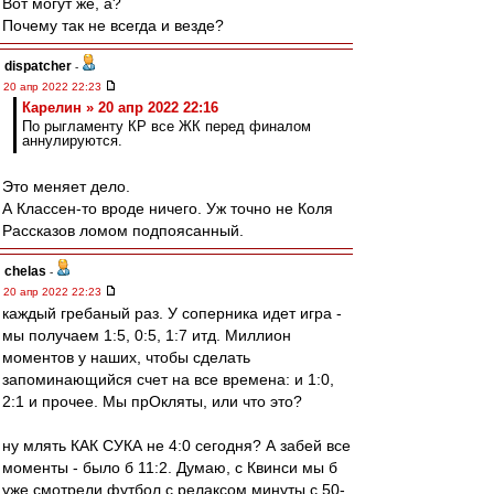
Вот могут же, а?
Почему так не всегда и везде?
dispatcher
-
20 апр 2022 22:23
Карелин » 20 апр 2022 22:16
По рыгламенту КР все ЖК перед финалом
аннулируются.
Это меняет дело.
А Классен-то вроде ничего. Уж точно не Коля
Рассказов ломом подпоясанный.
chelas
-
20 апр 2022 22:23
каждый гребаный раз. У соперника идет игра -
мы получаем 1:5, 0:5, 1:7 итд. Миллион
моментов у наших, чтобы сделать
запоминающийся счет на все времена: и 1:0,
2:1 и прочее. Мы прОкляты, или что это?
ну млять КАК СУКА не 4:0 сегодня? А забей все
моменты - было б 11:2. Думаю, с Квинси мы б
уже смотрели футбол с релаксом минуты с 50-