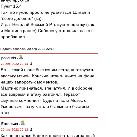
аннулируются.
Пункт 15.4
Так что нужно просто не удаляться 11 мая и
"всего делов то" (кц).
И да..Николай Восьмой Р. такую конфетку (как
и Мартинс ранее) Соболеву отправил, да тот
проебланил.
Редактировалось 20 апр 2022 22:18
poliduris
-
20 апр 2022 22:14
Бл..., такой шанс был коням сегодня отгрузить
авоську мячей. Конские штанги ничто на фоне
наших запоротых моментов.
Мартинс признаться, впечатлил. И в обороне
все вовремя и атаку разгонял. Терзают
смутные сомнения - будь на поле Мозес с
Умяровым - вату катали бы вместо быстрых
атак.
Евгеньич
-
20 апр 2022 22:12
Как не пытался Ваноли проиграть выигранный