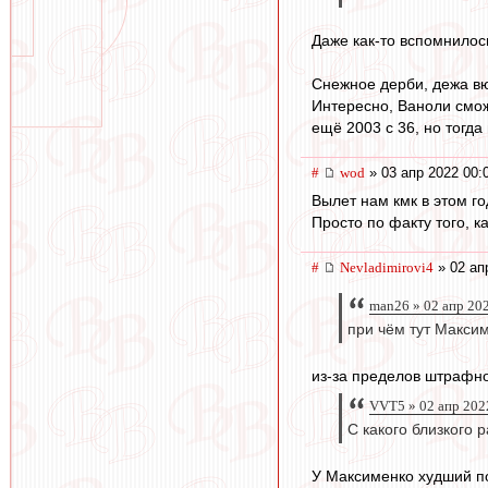
Даже как-то вспомнилось
Снежное дерби, дежа вю.
Интересно, Ваноли сможе
ещё 2003 с 36, но тогда
#
wod
» 03 апр 2022 00:
Вылет нам кмк в этом го
Просто по факту того, к
#
Nevladimirovi4
» 02 ап
man26 » 02 апр 20
при чём тут Максим
из-за пределов штрафн
VVT5 » 02 апр 202
С какого близкого 
У Максименко худший по