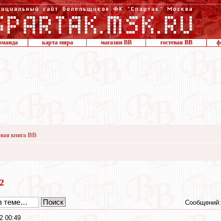
оманда
карта мира
магазин ВВ
гостевая ВВ
ф
вая книга ВВ
22
Сообщений:
2 00:49