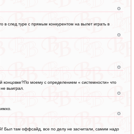
то в след.туре с прямым конкурентом на вылет играть в
кой концовке?По моему с определением « системности» что
 не выиграл.
 имхо.
дей! Был там оффсайд, все по делу не засчитали, самим надо