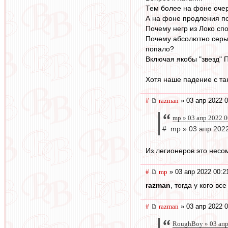
Тем более на фоне очер
А на фоне продления по
Почему негр из Локо сп
Почему абсолютно серые
попало?
Включая якобы "звезд" 
Хотя наше падение с та
#
razman
» 03 апр 2022 0
mp » 03 апр 2022 0
# mp » 03 апр 2022
Из легионеров это несо
#
mp
» 03 апр 2022 00:2
razman
, тогда у кого 
#
razman
» 03 апр 2022 0
RoughBoy » 03 апр