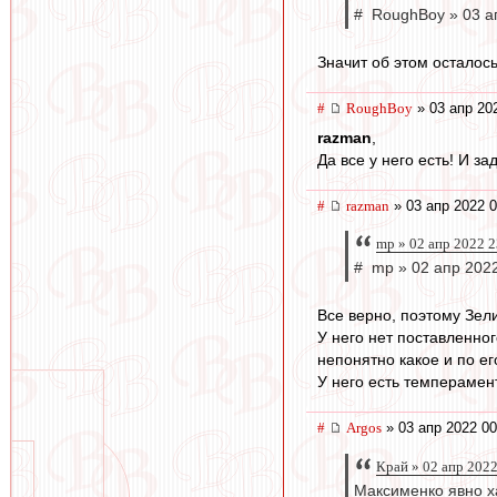
# RoughBoy » 03 а
Значит об этом осталось
#
RoughBoy
» 03 апр 20
razman
,
Да все у него есть! И за
#
razman
» 03 апр 2022 0
mp » 02 апр 2022 2
# mp » 02 апр 2022
Все верно, поэтому Зел
У него нет поставленног
непонятно какое и по ег
У него есть темперамент
#
Argos
» 03 апр 2022 00
Край » 02 апр 2022
Максименко явно х