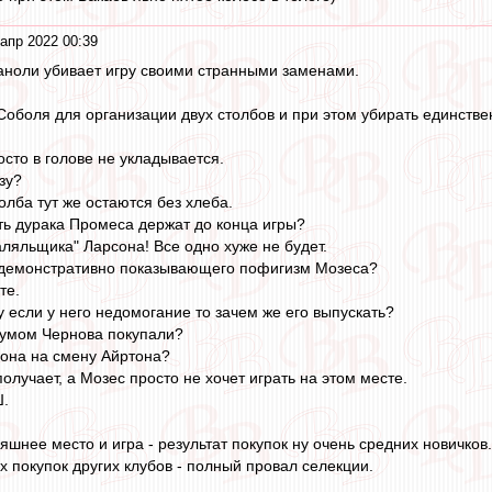
апр 2022 00:39
аноли убивает игру своими странными заменами.
Соболя для организации двух столбов и при этом убирать единств
сто в голове не укладывается.
зу?
толба тут же остаются без хлеба.
ь дурака Промеса держат до конца игры?
аляльщика" Ларсона! Все одно хуже не будет.
 демонстративно показывающего пофигизм Мозеса?
те.
у если у него недомогание то зачем же его выпускать?
шумом Чернова покупали?
сона на смену Айртона?
олучает, а Мозес просто не хочет играть на этом месте.
Ш.
шнее место и игра - результат покупок ну очень средних новичков.
х покупок других клубов - полный провал селекции.