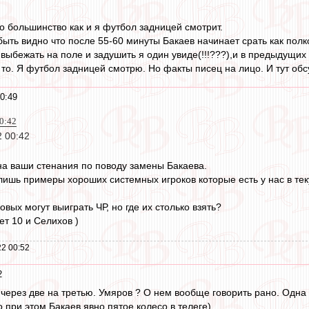
о большинство как и я футбол задницей смотрит.
быть видно что после 55-60 минуты Бакаев начинает срать как пол
выбежать на поле и задушить я один увиде(!!!???),и в предыдущих 
 то. Я футбол задницей смотрю. Но факты писец на лицо. И тут обс
0:49
0:42
 00:42
на ваши стенания по поводу замены Бакаева.
 лишь примеры хороших системных игроков которые есть у нас в те
ых могут выиграть ЧР, но где их столько взять?
ет 10 и Селихов )
2 00:52
2
с через две на третью. Умяров ? О нем вообще говорить рано. Одна
о при этом Бакаев явно пятое колесо в телеге)