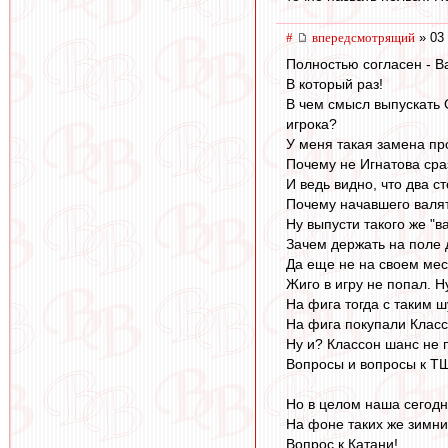
#
впередсмотрящий
» 03 
Полностью согласен - В
В который раз!
В чем смысл выпускать 
игрока?
У меня такая замена про
Почему не Игнатова сра
И ведь видно, что два с
Почему начавшего валят
Ну выпусти такого же "в
Зачем держать на поле
Да еще не на своем мес
Жиго в игру не попал. Н
На фига тогда с таким 
На фига покупали Клас
Ну и? Классон шанс не п
Вопросы и вопросы к Т
Но в целом наша сегодня
На фоне таких же зимни
Вопрос к Катани!