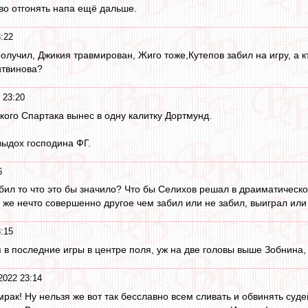
во отгонять напа ещё дальше.
:22
олучил, Джикия травмирован, Жиго тоже,Кутепов забил на игру, а к
итвинова?
 23:20
ого Спартака вынес в одну калитку Дортмунд.
выдох господина ФГ.
6
забил то что это бы значило? Что бы Селихов решал в драиматичес
се же нечто совершенно другое чем забил или не забил, выиграл или
:15
 в последние игры в центре поля, уж на две головы выше Зобнина,
2022 23:14
 мрак! Ну нельзя же вот так бесславно всем сливать и обвинять су