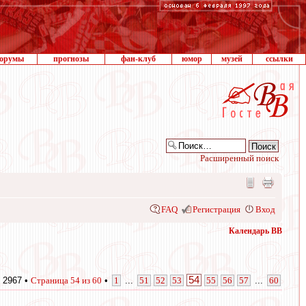
орумы
прогнозы
фан-клуб
юмор
музей
ссылки
Расширенный поиск
FAQ
Регистрация
Вход
Календарь ВВ
54
 2967 •
Страница
54
из
60
•
1
...
51
52
53
55
56
57
...
60