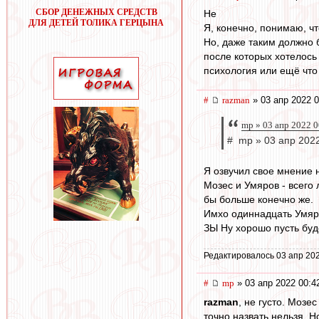
СБОР ДЕНЕЖНЫХ СРЕДСТВ
Не
ДЛЯ ДЕТЕЙ ТОЛИКА ГЕРЦЫНА
Я, конечно, понимаю, чт
Но, даже таким должно 
после которых хотелось 
психология или ещё что
#
razman
» 03 апр 2022 0
mp » 03 апр 2022 0
# mp » 03 апр 2022
Я озвучил свое мнение 
Мозес и Умяров - всего
бы больше конечно же.
Имхо одиннадцать Умяров
ЗЫ Ну хорошо пусть буд
Редактировалось 03 апр 202
#
mp
» 03 апр 2022 00:4
razman
, не густо. Мозе
точно назвать нельзя. Н