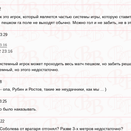
2
к это игрок, который является частью системы игры, которую стави
ешком га поле не выходят обычно. Можно гол и не забить,.не в эт
3:29
3:16
 23:16
системный игрок может проходить весь матч пешком, но забить реша
емный, но этого недостаточно.
8
 опа, Рубин и Ростов, такие же неудачники, как мы ... )
3:25
о было наказывать.
:22
 Соболева от вратаря отгонял? Разве 3-х метров недостаточно?