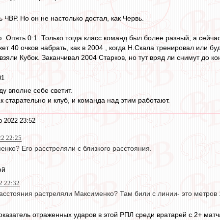
 ЧВР. Но он не настолько достал, как Червь.
 Опять 0:1. Только тогда класс команд был более разный, а сейча
т 40 очков набрать, как в 2004 , когда Н.Скала тренировал или б
 взяли Кубок. Заканчивал 2004 Старков, но тут вряд ли снимут до ко
01
ду вполне себе светит.
ак старательно и клуб, и команда над этим работают.
р 2022 23:52
22 22:25
енко? Его расстреляли с близкого расстояния.
ой
2 22:32
расстояния растреляли Максименко? Там били с линии- это метров 
казатель отраженных ударов в этой РПЛ среди вратарей с 2+ мат