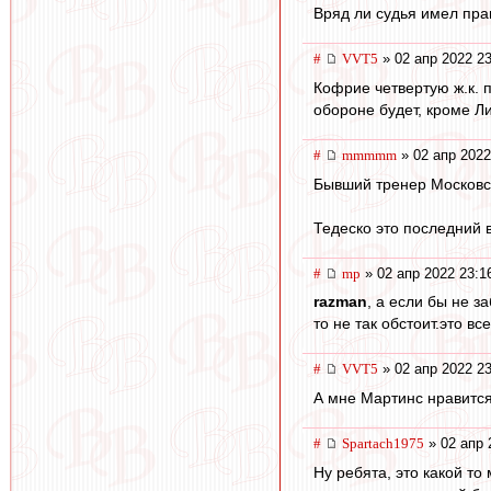
Вряд ли судья имел пра
#
VVT5
» 02 апр 2022 23
Кофрие четвертую ж.к. п
обороне будет, кроме Л
#
mmmmm
» 02 апр 2022
Бывший тренер Московск
Тедеско это последний 
#
mp
» 02 апр 2022 23:1
razman
, а если бы не 
то не так обстоит.это в
#
VVT5
» 02 апр 2022 23
А мне Мартинс нравится
#
Spartach1975
» 02 апр 
Ну ребята, это какой то