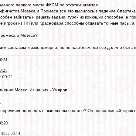
деного первого места ФКСМ по откатам агентам.
фигистов Мозеса и Промеса все это вылилось в падение Спартака во
особен забивать и решать задачи, турок из конюшни способен, а п
 игроки из НН или Краснодара способны отдавать точные пасы, а 
Промеса и Мозеса?
ким составом и закономерно, но не настолько же все должно быть 
0:31
0:21
 00:21
мненно Мозес. Из наших - Умяров
1
все перечисленное есть в нынешнем составе? Он несистемный игрок
0:20
 2022 00:14