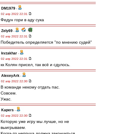
DM1979
-
02 апр 2022 22:31
Федун гори в аду сука
Zely69
-
02 апр 2022 22:31
Победитель определяется "по мнению судей"
kvzakhar
-
02 апр 2022 22:31
кк Колян присел, так всё и сдулось.
AlexeyArk
-
02 апр 2022 22:30
В команде некому отдать пас.
Совсем.
Ужас.
Kapers
-
02 апр 2022 22:30
Которую уже игру мы лучше, но не
выигрываем.
Когда-то непруха должна закончиться.