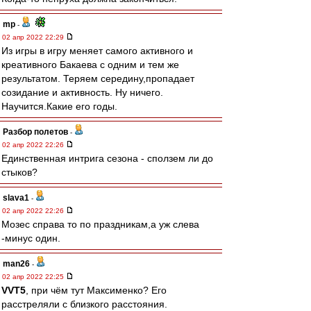
mp
-
02 апр 2022 22:29
Из игры в игру меняет самого активного и
креативного Бакаева с одним и тем же
результатом. Теряем середину,пропадает
созидание и активность. Ну ничего.
Научится.Какие его годы.
Разбор полетов
-
02 апр 2022 22:26
Единственная интрига сезона - сползем ли до
стыков?
slava1
-
02 апр 2022 22:26
Мозес справа то по праздникам,а уж слева
-минус один.
man26
-
02 апр 2022 22:25
VVT5
, при чём тут Максименко? Его
расстреляли с близкого расстояния.