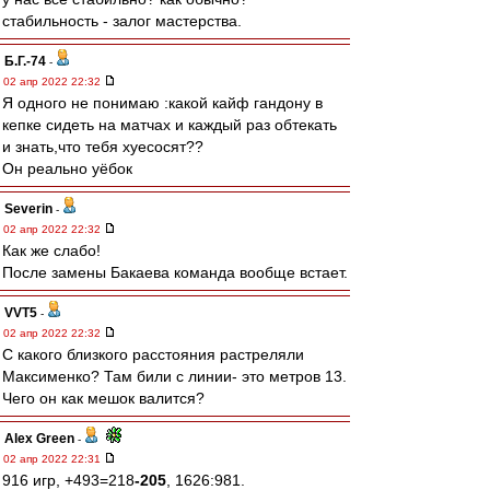
стабильность - залог мастерства.
Б.Г.-74
-
02 апр 2022 22:32
Я одного не понимаю :какой кайф гандону в
кепке сидеть на матчах и каждый раз обтекать
и знать,что тебя хуесосят??
Он реально уёбок
Severin
-
02 апр 2022 22:32
Как же слабо!
После замены Бакаева команда вообще встает.
VVT5
-
02 апр 2022 22:32
С какого близкого расстояния растреляли
Максименко? Там били с линии- это метров 13.
Чего он как мешок валится?
Alex Green
-
02 апр 2022 22:31
916 игр, +493=218
-205
, 1626:981.