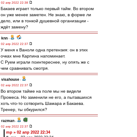
02 апр 2022 22:38
Бакаев играет только первый тайм. Во втором
он уже менее заметен. Не знаю, в форме ли
дело, или в тонкой душевной организации -
ждёт замену?
knn
-
02 апр 2022 22:37
У меня к Ваноли одна претензия: он в этих
очках мне Карпина напоминает.
С Руем играли поинтереснее, ну опять же с
чем сравнивать смотря.
visahouse
-
02 апр 2022 22:37
Во втором тайме на поле мы не видели
Промеса. Но заменили не его, а пытавшихся
хоть что-то сотворить Шамара и Бакаева.
Тренер, ты обкурился?
razman
-
02 апр 2022 22:37
mp » 02 апр 2022 22:34