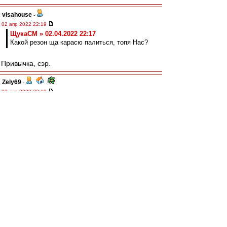
visahouse
-
02 апр 2022 22:19
ЩукаСМ » 02.04.2022 22:17
Какой резон ща карасю палиться, топя Нас?
Привычка, сэр.
Zely69
-
02 апр 2022 22:18
Максимилиан, конечно, совсем не мастер
мелкого фола :)))
ЩукаСМ
-
02 апр 2022 22:17
Для либителей Конспирологии и Заговоров.
Какой резон ща карасю палиться, топя Нас?
Лохо больший конкурент для коней и бомжей ,
чем Мы в этом сезоне.
<C>
razman
-
02 апр 2022 22:16