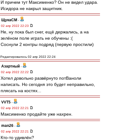
И причем тут Максименко? Он не видел удара.
Исидора не накрыл защитник.
ЩукаСМ
-
02 апр 2022 22:23
Не, ну пока был снег, ещё держались, а на
зелёном поле играть не обучены :(
Соснули 2 контры подряд (первую простили)
Редактировалось 02 апр 2022 22:24
Азартный
-
02 апр 2022 22:22
Хотел довольно развёрнуто потВаноли
написать. Но сегодня это будет неправильно,
плясать на костях...
VVT5
-
02 апр 2022 22:21
Максименко продайте уже нахрен.
man26
-
02 апр 2022 22:21
Кто-то удивлён?