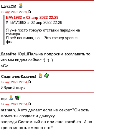
ЩукаСМ
-
02 апр 2022 22:35
BAV1982 » 02 апр 2022 22:29
# BAV1982 » 02 апр 2022 22:29
Я уже прсто требую отставки пародии на
тренера.
Я всё понимаю, но... Это тренер уровня
фнл...
Давайте ЮрШПалыча попросим возглавить то,
что мы видим сейчас :) :) :)
<C>
Спартачек-Казачек!
-
02 апр 2022 22:34
Ибучий цырк
mp
-
02 апр 2022 22:34
razman
, А кто делает если не секрет?Он хоть
моменты создает и движуху
впереди.Системный он или еще какой-то. И на
хрена менять именно его?