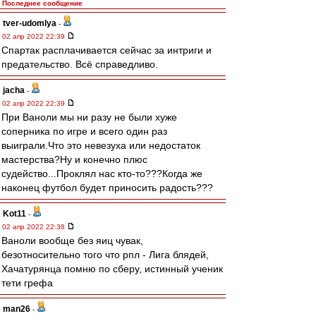
Последнее сообщение
tver-udomlya
-
02 апр 2022 22:39
Спартак расплачивается сейчас за интриги и
предательство. Всё справедливо.
jacha
-
02 апр 2022 22:39
При Ваноли мы ни разу не были хуже
соперника по игре и всего один раз
выиграли.Что это невезуха или недостаток
мастерства?Ну и конечно плюс
судейство...Проклял нас кто-то???Когда же
наконец футбол будет приносить радость???
Kot11
-
02 апр 2022 22:38
Ваноли вообще без яиц чувак,
безотносительно того что рпл - Лига блядей,
Хачатурянца помню по сберу, истинный ученик
тети грефа
man26
-