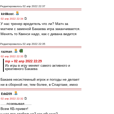
Редактировалось 02 апр 2022 22:37
kirillkost
-
02 апр 2022 22:34
У нас тренер вредитель что ли? Матч за
матчем с заменой Бакаева игра заканчивается.
Менять то Квинси надо, как с дивана видится
Редактировалось 02 апр 2022 22:35
razman
-
02 апр 2022 22:33
mp » 02 апр 2022 22:29
Из игры в игру меняет самого активного и
креативного Бакаева
Бакаев несистемный игрок и погоды не делает
ни в сборной ни, тем более, в Спартаке, имхо
Edd209
-
02 апр 2022 22:32
......позевывая.......
Всем КБ-привет!
у нас все стабильно? как обычно?