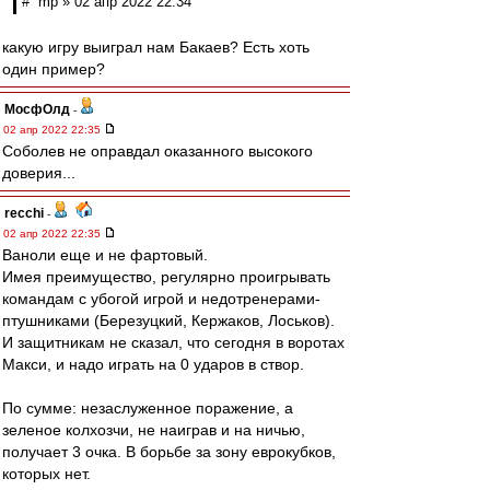
# mp » 02 апр 2022 22:34
какую игру выиграл нам Бакаев? Есть хоть
один пример?
МосфОлд
-
02 апр 2022 22:35
Соболев не оправдал оказанного высокого
доверия...
recchi
-
02 апр 2022 22:35
Ваноли еще и не фартовый.
Имея преимущество, регулярно проигрывать
командам с убогой игрой и недотренерами-
птушниками (Березуцкий, Кержаков, Лоськов).
И защитникам не сказал, что сегодня в воротах
Макси, и надо играть на 0 ударов в створ.
По сумме: незаслуженное поражение, а
зеленое колхозчи, не наиграв и на ничью,
получает 3 очка. В борьбе за зону еврокубков,
которых нет.